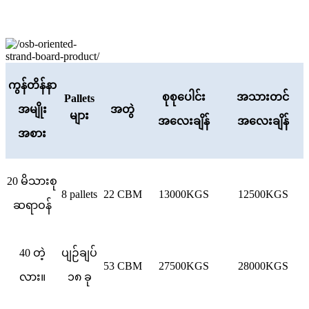
ကွန်တိန်နာ
စုစုပေါင်း
အသားတင်
Pallets
အမျိုး
အတွဲ
များ
အလေးချိန်
အလေးချိန်
အစား
20 မိသားစု
8 pallets
22 CBM
13000KGS
12500KGS
ဆရာဝန်
40 တဲ့
ပျဉ်ချပ်
53 CBM
27500KGS
28000KGS
လား။
၁၈ ခု