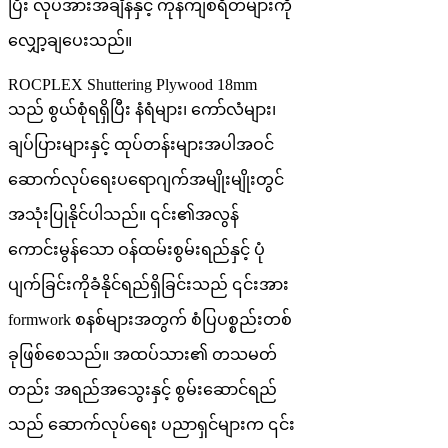
ပြီး လုပ်အားအချိန်နှင့် ကုန်ကျစရိတ်များကို
လျှော့ချပေးသည်။
ROCPLEX Shuttering Plywood 18mm
သည် စွယ်စုံရရှိပြီး နံရံများ၊ ကော်လံများ၊
ချပ်ပြားများနှင့် ထုပ်တန်းများအပါအဝင်
ဆောက်လုပ်ရေးပရောဂျက်အမျိုးမျိုးတွင်
အသုံးပြုနိုင်ပါသည်။ ၎င်း၏အလွန်
ကောင်းမွန်သော ဝန်ထမ်းစွမ်းရည်နှင့် ပုံ
ပျက်ခြင်းကိုခံနိုင်ရည်ရှိခြင်းသည် ၎င်းအား
formwork စနစ်များအတွက် စံပြပစ္စည်းတစ်
ခုဖြစ်စေသည်။ အထပ်သား၏ တသမတ်
တည်း အရည်အသွေးနှင့် စွမ်းဆောင်ရည်
သည် ဆောက်လုပ်ရေး ပညာရှင်များက ၎င်း