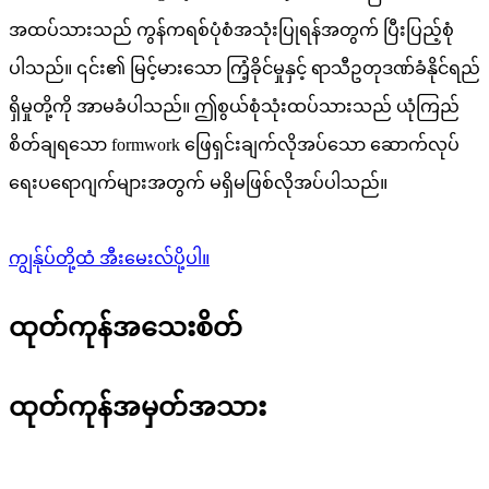
အထပ်သားသည် ကွန်ကရစ်ပုံစံအသုံးပြုရန်အတွက် ပြီးပြည့်စုံ
ပါသည်။ ၎င်း၏ မြင့်မားသော ကြံ့ခိုင်မှုနှင့် ရာသီဥတုဒဏ်ခံနိုင်ရည်
ရှိမှုတို့ကို အာမခံပါသည်။ ဤစွယ်စုံသုံးထပ်သားသည် ယုံကြည်
စိတ်ချရသော formwork ဖြေရှင်းချက်လိုအပ်သော ဆောက်လုပ်
ရေးပရောဂျက်များအတွက် မရှိမဖြစ်လိုအပ်ပါသည်။
ကျွန်ုပ်တို့ထံ အီးမေးလ်ပို့ပါ။
ထုတ်ကုန်အသေးစိတ်
ထုတ်ကုန်အမှတ်အသား