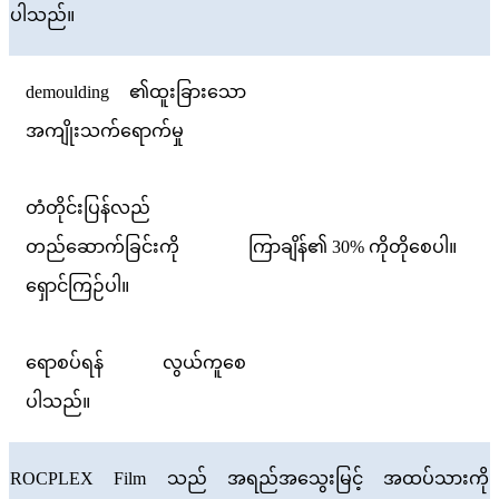
ပါသည်။
demoulding ၏ထူးခြားသော
အကျိုးသက်ရောက်မှု
တံတိုင်းပြန်လည်
တည်ဆောက်ခြင်းကို
ကြာချိန်၏ 30% ကိုတိုစေပါ။
ရှောင်ကြဉ်ပါ။
ရောစပ်ရန် လွယ်ကူစေ
ပါသည်။
ROCPLEX Film သည် အရည်အသွေးမြင့် အထပ်သားကို