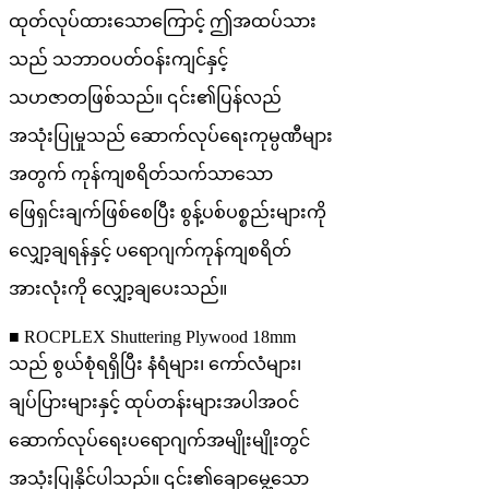
ထုတ်လုပ်ထားသောကြောင့် ဤအထပ်သား
သည် သဘာဝပတ်ဝန်းကျင်နှင့်
သဟဇာတဖြစ်သည်။ ၎င်း၏ပြန်လည်
အသုံးပြုမှုသည် ဆောက်လုပ်ရေးကုမ္ပဏီများ
အတွက် ကုန်ကျစရိတ်သက်သာသော
ဖြေရှင်းချက်ဖြစ်စေပြီး စွန့်ပစ်ပစ္စည်းများကို
လျှော့ချရန်နှင့် ပရောဂျက်ကုန်ကျစရိတ်
အားလုံးကို လျှော့ချပေးသည်။
■ ROCPLEX Shuttering Plywood 18mm
သည် စွယ်စုံရရှိပြီး နံရံများ၊ ကော်လံများ၊
ချပ်ပြားများနှင့် ထုပ်တန်းများအပါအဝင်
ဆောက်လုပ်ရေးပရောဂျက်အမျိုးမျိုးတွင်
အသုံးပြုနိုင်ပါသည်။ ၎င်း၏ချောမွေ့သော