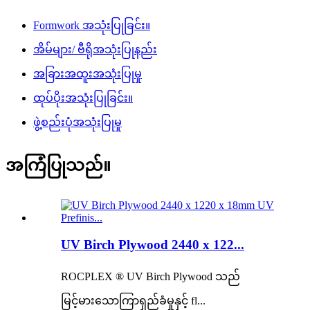
Formwork အသုံးပြုခြင်း။
အိမ်များ/ ဗီရိုအသုံးပြုနည်း
အခြားအထူးအသုံးပြုမှု
ထုပ်ပိုးအသုံးပြုခြင်း။
ဖွဲ့စည်းပုံအသုံးပြုမှု
အကြံပြုသည်။
UV Birch Plywood 2440 x 122...
ROCPLEX ® UV Birch Plywood သည်
မြင့်မားသောကြာရှည်ခံမှုနှင့် fl...