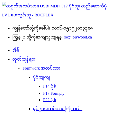
ကျွန်တော်တို့ကိုခေါ်ပါ။
၀၀၈၆-၁၅၁၅၂၀၁၃၃၈၈
ကြှနျုပျတို့ကိုဆကျသှယျရနျ
roc@plywood.cn
အိမ်
ထုတ်ကုန်များ
Formwork အထပ်သား
ပုံစံကျကျ
F14 ပုံစံ
F17 Formply
F22 ပုံစံ
ရုပ်ရှင်အထပ်သား ကြုံတယ်။