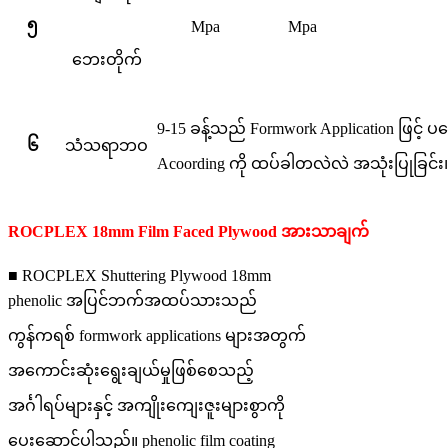
၅
Mpa
Mpa
ဘေးတိုက်
9-15 ခန့်သည် Formwork Application ဖြင့် ပ
၆
သံသရာဘဝ
Acoording ကို ထပ်ခါတလဲလဲ အသုံးပြုခြင်း
ROCPLEX 18mm Film Faced Plywood အားသာချက်
■ ROCPLEX Shuttering Plywood 18mm
phenolic အပြင်ဘက်အထပ်သားသည်
ကွန်ကရစ် formwork applications များအတွက်
အကောင်းဆုံးရွေးချယ်မှုဖြစ်စေသည့်
အင်္ဂါရပ်များနှင့် အကျိုးကျေးဇူးများစွာကို
ပေးဆောင်ပါသည်။ phenolic film coating