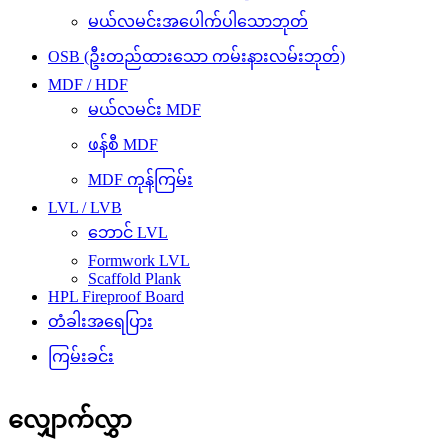
မယ်လမင်းအပေါက်ပါသောဘုတ်
OSB (ဦးတည်ထားသော ကမ်းနားလမ်းဘုတ်)
MDF / HDF
မယ်လမင်း MDF
ဖန်စီ MDF
MDF ကုန်ကြမ်း
LVL / LVB
ဘောင် LVL
Formwork LVL
Scaffold Plank
HPL Fireproof Board
တံခါးအရေပြား
ကြမ်းခင်း
လျှောက်လွှာ