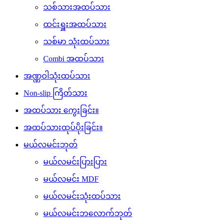
သစ်သားအထပ်သား
ထင်းရှူးအထပ်သား
သစ်မာ သုံးထပ်သား
Combi အထပ်သား
အဏ္ဏဝါသုံးထပ်သား
Non-slip ကြိတ်သား
အထပ်သား ကွေးခြင်း။
အထပ်သားထုပ်ပိုးခြင်း။
မယ်လမင်းဘုတ်
မယ်လမင်းပြားပြား
မယ်လမင်း MDF
မယ်လမင်းသုံးထပ်သား
မယ်လမင်းဘလောက်ဘုတ်