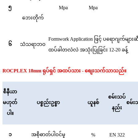
၅
Mpa
Mpa
ဘေးတိုက်
Formwork Application ဖြင့် ပရောဂျက်များဆီသ
၆
သံသရာဘဝ
ထပ်ခါတလဲလဲ အသုံးပြုခြင်း 12-20 ခန့်
ROCPLEX 18mm ရုပ်ရှင် အထပ်သား - စျေးသက်သာသည်။
စီနီယာ
စမ်းသပ်
မဟုတ်
ပစ္စည်းဥစ္စာ
ယူနစ်
စမ်းသ
နည်း
ပါ။
၁
အစိုဓာတ်ပါဝင်မှု
%
EN 322