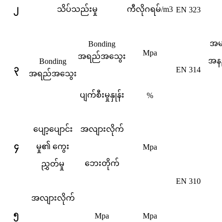
၂
သိပ်သည်းမှု
ကီလိုဂရမ်/m3
EN 323
အမျ
Bonding
Mpa
အရည်အသွေး
အနည
Bonding
၃
EN 314
အရည်အသွေး
ပျက်စီးမှုနှုန်း
%
ပျော့ပျောင်း
အလျားလိုက်
၄
မှု၏ ကွေး
Mpa
ဘေးတိုက်
ညွှတ်မှု
EN 310
အလျားလိုက်
၅
Mpa
Mpa