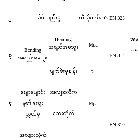
၂
သိပ်သည်းမှု
ကီလိုဂရမ်/m3
EN 323
အမျ
Bonding
Mpa
အရည်အသွေး
အနည
Bonding
၃
EN 314
အရည်အသွေး
ပျက်စီးမှုနှုန်း
%
ပျော့ပျောင်း
အလျားလိုက်
၄
မှု၏ ကွေး
Mpa
ဘေးတိုက်
ညွှတ်မှု
EN 310
အလျားလိုက်