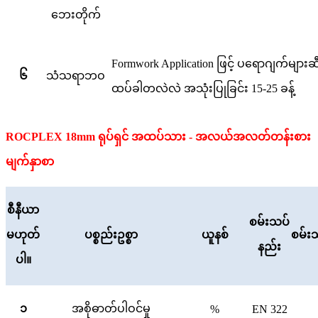
ဘေးတိုက်
Formwork Application ဖြင့် ပရောဂျက်များဆီသ
၆
သံသရာဘဝ
ထပ်ခါတလဲလဲ အသုံးပြုခြင်း 15-25 ခန့်
ROCPLEX 18mm ရုပ်ရှင် အထပ်သား - အလယ်အလတ်တန်းစား
မျက်နှာစာ
စီနီယာ
စမ်းသပ်
မဟုတ်
ပစ္စည်းဥစ္စာ
ယူနစ်
စမ်းသ
နည်း
ပါ။
၁
အစိုဓာတ်ပါဝင်မှု
%
EN 322