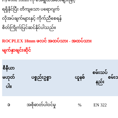
ရရှိနိုင်ပြီး တိကျသော ပရောဂျက်
လိုအပ်ချက်များနှင့် ကိုက်ညီစေရန်
စိတ်ကြိုက်ပြင်ဆင်နိုင်ပါသည်။
ROCPLEX 18mm ဖလင် အထပ်သား - အထပ်သား
မျက်နှာချင်းဆိုင်
စီနီယာ
စမ်းသပ်
မဟုတ်
ပစ္စည်းဥစ္စာ
ယူနစ်
စမ်းသ
နည်း
ပါ။
၁
အစိုဓာတ်ပါဝင်မှု
%
EN 322