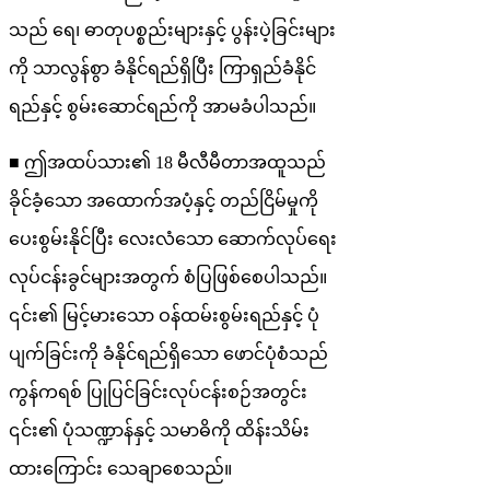
သည် ရေ၊ ဓာတုပစ္စည်းများနှင့် ပွန်းပဲ့ခြင်းများ
ကို သာလွန်စွာ ခံနိုင်ရည်ရှိပြီး ကြာရှည်ခံနိုင်
ရည်နှင့် စွမ်းဆောင်ရည်ကို အာမခံပါသည်။
■ ဤအထပ်သား၏ 18 မီလီမီတာအထူသည်
ခိုင်ခံ့သော အထောက်အပံ့နှင့် တည်ငြိမ်မှုကို
ပေးစွမ်းနိုင်ပြီး လေးလံသော ဆောက်လုပ်ရေး
လုပ်ငန်းခွင်များအတွက် စံပြဖြစ်စေပါသည်။
၎င်း၏ မြင့်မားသော ဝန်ထမ်းစွမ်းရည်နှင့် ပုံ
ပျက်ခြင်းကို ခံနိုင်ရည်ရှိသော ဖောင်ပုံစံသည်
ကွန်ကရစ် ပြုပြင်ခြင်းလုပ်ငန်းစဉ်အတွင်း
၎င်း၏ ပုံသဏ္ဍာန်နှင့် သမာဓိကို ထိန်းသိမ်း
ထားကြောင်း သေချာစေသည်။