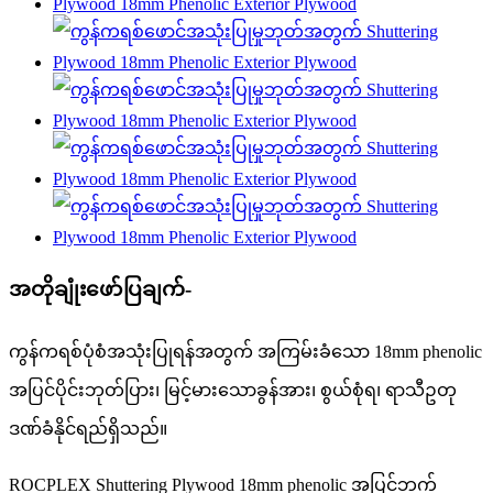
အတိုချုံးဖော်ပြချက်-
ကွန်ကရစ်ပုံစံအသုံးပြုရန်အတွက် အကြမ်းခံသော 18mm phenolic
အပြင်ပိုင်းဘုတ်ပြား၊ မြင့်မားသောခွန်အား၊ စွယ်စုံရ၊ ရာသီဥတု
ဒဏ်ခံနိုင်ရည်ရှိသည်။
ROCPLEX Shuttering Plywood 18mm phenolic အပြင်ဘက်