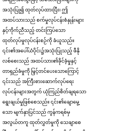
အသုံးပြု၍ ထုတ်လုပ်ထားပြီး၊ ဤ
အထပ်သားသည် စက်မှုလုပ်ငန်းစံနှုန်းများ
နှင့်ကိုက်ညီသည့် တင်းကြပ်သော
ထုတ်လုပ်မှုလုပ်ငန်းစဉ်ကို ခံယူသည်။
၎င်း၏အပေါ်ယံပိုင်း၌အသုံးပြုသည့် ဖီနို
လစ်စေးသည် အထပ်သား၏ခိုင်ခံ့မှုနှင့်
တာရှည်ခံမှုကို မြှင့်တင်ပေးသောကြောင့်
၎င်းသည် အကြီးစားဆောက်လုပ်ရေး
လုပ်ငန်းများအတွက် ယုံကြည်စိတ်ချရသော
ရွေးချယ်မှုဖြစ်စေသည်။ ၎င်း၏ချောမွေ့
သော မျက်နှာပြင်သည် ကွန်ကရစ်မှ
အလွယ်တကူ ထုတ်လွှတ်မှုကို သေချာစေ