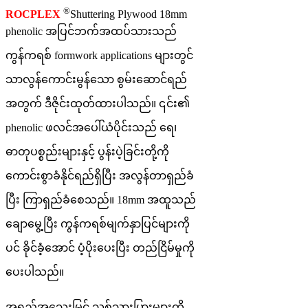
®
ROCPLEX
Shuttering Plywood 18mm
phenolic အပြင်ဘက်အထပ်သားသည်
ကွန်ကရစ် formwork applications များတွင်
သာလွန်ကောင်းမွန်သော စွမ်းဆောင်ရည်
အတွက် ဒီဇိုင်းထုတ်ထားပါသည်။ ၎င်း၏
phenolic ဖလင်အပေါ်ယံပိုင်းသည် ရေ၊
ဓာတုပစ္စည်းများနှင့် ပွန်းပဲ့ခြင်းတို့ကို
ကောင်းစွာခံနိုင်ရည်ရှိပြီး အလွန်တာရှည်ခံ
ပြီး ကြာရှည်ခံစေသည်။ 18mm အထူသည်
ချောမွေ့ပြီး ကွန်ကရစ်မျက်နှာပြင်များကို
ပင် ခိုင်ခံ့အောင် ပံ့ပိုးပေးပြီး တည်ငြိမ်မှုကို
ပေးပါသည်။
အရည်အသွေးမြင့် သစ်သားပြားများကို