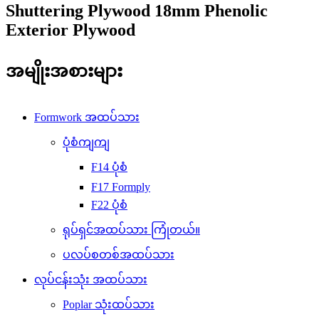
Shuttering Plywood 18mm Phenolic
Exterior Plywood
အမျိုးအစားများ
Formwork အထပ်သား
ပုံစံကျကျ
F14 ပုံစံ
F17 Formply
F22 ပုံစံ
ရုပ်ရှင်အထပ်သား ကြုံတယ်။
ပလပ်စတစ်အထပ်သား
လုပ်ငန်းသုံး အထပ်သား
Poplar သုံးထပ်သား