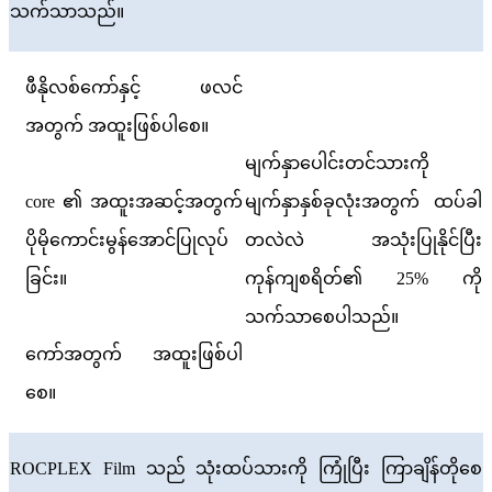
သက်သာသည်။
ဖီနိုလစ်ကော်နှင့် ဖလင်
အတွက် အထူးဖြစ်ပါစေ။
မျက်နှာပေါင်းတင်သားကို
core ၏ အထူးအဆင့်အတွက်
မျက်နှာနှစ်ခုလုံးအတွက် ထပ်ခါ
ပိုမိုကောင်းမွန်အောင်ပြုလုပ်
တလဲလဲ အသုံးပြုနိုင်ပြီး
ခြင်း။
ကုန်ကျစရိတ်၏ 25% ကို
သက်သာစေပါသည်။
ကော်အတွက် အထူးဖြစ်ပါ
စေ။
ROCPLEX Film သည် သုံးထပ်သားကို ကြုံပြီး ကြာချိန်တိုစေ