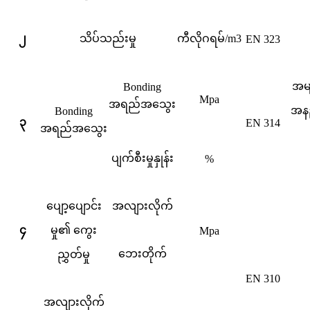
၂
သိပ်သည်းမှု
ကီလိုဂရမ်/m3
EN 323
အမျ
Bonding
Mpa
အရည်အသွေး
အနည
Bonding
၃
EN 314
အရည်အသွေး
ပျက်စီးမှုနှုန်း
%
ပျော့ပျောင်း
အလျားလိုက်
၄
မှု၏ ကွေး
Mpa
ဘေးတိုက်
ညွှတ်မှု
EN 310
အလျားလိုက်