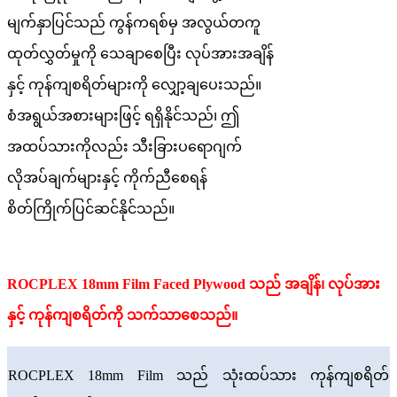
မျက်နှာပြင်သည် ကွန်ကရစ်မှ အလွယ်တကူ
ထုတ်လွှတ်မှုကို သေချာစေပြီး လုပ်အားအချိန်
နှင့် ကုန်ကျစရိတ်များကို လျှော့ချပေးသည်။
စံအရွယ်အစားများဖြင့် ရရှိနိုင်သည်၊ ဤ
အထပ်သားကိုလည်း သီးခြားပရောဂျက်
လိုအပ်ချက်များနှင့် ကိုက်ညီစေရန်
စိတ်ကြိုက်ပြင်ဆင်နိုင်သည်။
ROCPLEX 18mm Film Faced Plywood သည် အချိန်၊ လုပ်အား
နှင့် ကုန်ကျစရိတ်ကို သက်သာစေသည်။
ROCPLEX 18mm Film သည် သုံးထပ်သား ကုန်ကျစရိတ်