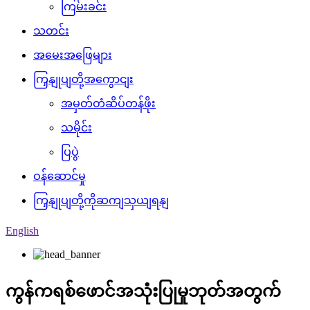
ကြမ်းခင်း
သတင်း
အမေးအဖြေများ
ကြှနျုပျတို့အကွောငျး
အမှတ်တံဆိပ်တန်ဖိုး
သမိုင်း
ပြပွဲ
ဝန်ဆောင်မှု
ကြှနျုပျတို့ကိုဆကျသှယျရနျ
English
ကွန်ကရစ်ဖောင်အသုံးပြုမှုဘုတ်အတွက်