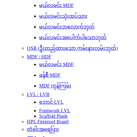
မယ်လမင်း MDF
မယ်လမင်းသုံးထပ်သား
မယ်လမင်းဘလောက်ဘုတ်
မယ်လမင်းအပေါက်ပါသောဘုတ်
OSB (ဦးတည်ထားသော ကမ်းနားလမ်းဘုတ်)
MDF / HDF
မယ်လမင်း MDF
ဖန်စီ MDF
MDF ကုန်ကြမ်း
LVL / LVB
ဘောင် LVL
Formwork LVL
Scaffold Plank
HPL Fireproof Board
တံခါးအရေပြား