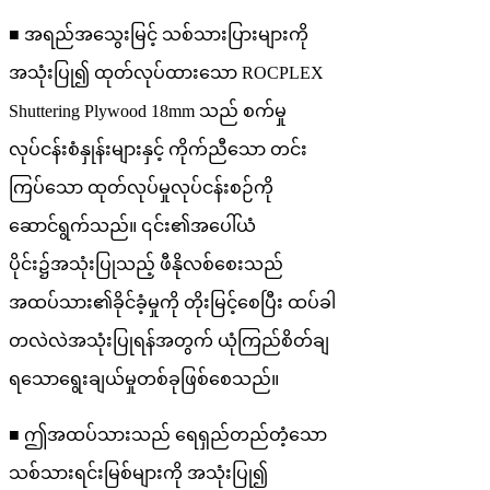
■ အရည်အသွေးမြင့် သစ်သားပြားများကို
အသုံးပြု၍ ထုတ်လုပ်ထားသော ROCPLEX
Shuttering Plywood 18mm သည် စက်မှု
လုပ်ငန်းစံနှုန်းများနှင့် ကိုက်ညီသော တင်း
ကြပ်သော ထုတ်လုပ်မှုလုပ်ငန်းစဉ်ကို
ဆောင်ရွက်သည်။ ၎င်း၏အပေါ်ယံ
ပိုင်း၌အသုံးပြုသည့် ဖီနိုလစ်စေးသည်
အထပ်သား၏ခိုင်ခံ့မှုကို တိုးမြင့်စေပြီး ထပ်ခါ
တလဲလဲအသုံးပြုရန်အတွက် ယုံကြည်စိတ်ချ
ရသောရွေးချယ်မှုတစ်ခုဖြစ်စေသည်။
■ ဤအထပ်သားသည် ရေရှည်တည်တံ့သော
သစ်သားရင်းမြစ်များကို အသုံးပြု၍