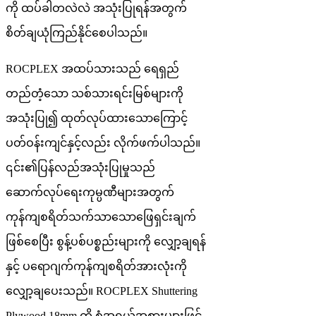
ကို ထပ်ခါတလဲလဲ အသုံးပြုရန်အတွက်
စိတ်ချယုံကြည်နိုင်စေပါသည်။
ROCPLEX အထပ်သားသည် ရေရှည်
တည်တံ့သော သစ်သားရင်းမြစ်များကို
အသုံးပြု၍ ထုတ်လုပ်ထားသောကြောင့်
ပတ်ဝန်းကျင်နှင့်လည်း လိုက်ဖက်ပါသည်။
၎င်း၏ပြန်လည်အသုံးပြုမှုသည်
ဆောက်လုပ်ရေးကုမ္ပဏီများအတွက်
ကုန်ကျစရိတ်သက်သာသောဖြေရှင်းချက်
ဖြစ်စေပြီး စွန့်ပစ်ပစ္စည်းများကို လျှော့ချရန်
နှင့် ပရောဂျက်ကုန်ကျစရိတ်အားလုံးကို
လျှော့ချပေးသည်။ ROCPLEX Shuttering
Plywood 18mm ကို စံအရွယ်အစားများဖြင့်