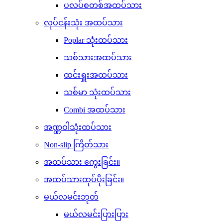
ပလပ်စတစ်အထပ်သား
လုပ်ငန်းသုံး အထပ်သား
Poplar သုံးထပ်သား
သစ်သားအထပ်သား
ထင်းရှူးအထပ်သား
သစ်မာ သုံးထပ်သား
Combi အထပ်သား
အဏ္ဏဝါသုံးထပ်သား
Non-slip ကြိတ်သား
အထပ်သား ကွေးခြင်း။
အထပ်သားထုပ်ပိုးခြင်း။
မယ်လမင်းဘုတ်
မယ်လမင်းပြားပြား