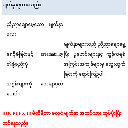
မျက်နှာမူထားသည်။
ညီညာချောမွေ့သော မျက်နှာ
လေး
မျက်နှာများသည် ညီညာချောမွေ့
ရေစိုခံခြင်းနှင့် breathability
ပြီး ပူဖောင်းများနှင့် ကွန်ကရစ်
၏ဖွဲ့စည်းပုံ
အကြွင်းအကျန်များမှ သွေးထွက်
ခြင်းကို ရှောင်ကြဉ်ပါ။
အစွန်းများကို သေချာပွတ်
ပေးပါ။
ROCPLEX 18 မီလီမီတာ ဖလင် မျက်နှာ အထပ်သား ထုပ်ပိုးပြီး
တင်နေသည်။