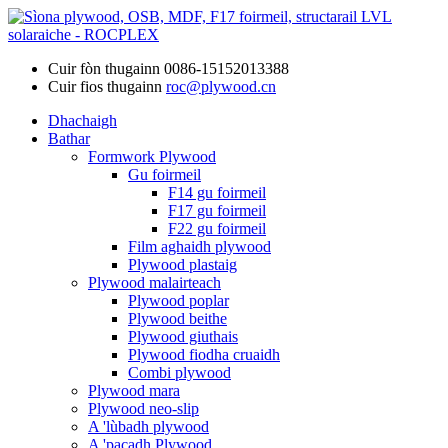
Cuir fòn thugainn
0086-15152013388
Cuir fios thugainn
roc@plywood.cn
Dhachaigh
Bathar
Formwork Plywood
Gu foirmeil
F14 gu foirmeil
F17 gu foirmeil
F22 gu foirmeil
Film aghaidh plywood
Plywood plastaig
Plywood malairteach
Plywood poplar
Plywood beithe
Plywood giuthais
Plywood fiodha cruaidh
Combi plywood
Plywood mara
Plywood neo-slip
A 'lùbadh plywood
A 'pacadh Plywood