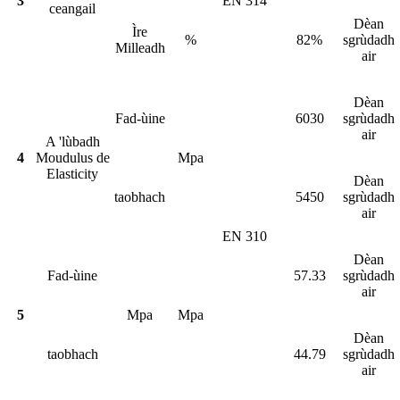
3
EN 314
ceangail
Dèan
Ìre
%
82%
sgrùdadh
Milleadh
air
Dèan
Fad-ùine
6030
sgrùdadh
air
A 'lùbadh
4
Moudulus de
Mpa
Elasticity
Dèan
taobhach
5450
sgrùdadh
air
EN 310
Dèan
Fad-ùine
57.33
sgrùdadh
air
5
Mpa
Mpa
Dèan
taobhach
44.79
sgrùdadh
air