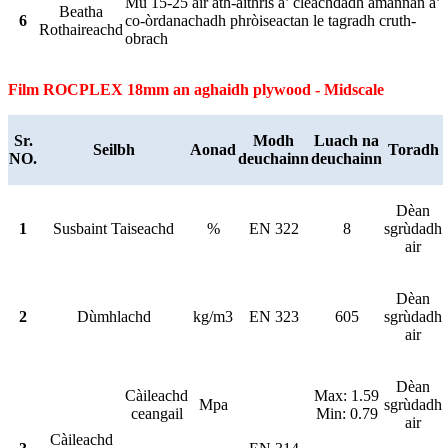
Mu 15-25 air ath-aithris a’ cleachdadh amannan a’
Beatha
6
co-òrdanachadh phròiseactan le tagradh cruth-
Rothaireachd
obrach
Film ROCPLEX 18mm an aghaidh plywood - Midscale
Sr.
Modh
Luach na
Seilbh
Aonad
Toradh
NO.
deuchainn
deuchainn
Dèan
1
Susbaint Taiseachd
%
EN 322
8
sgrùdadh
air
Dèan
2
Dùmhlachd
kg/m3
EN 323
605
sgrùdadh
air
Dèan
Càileachd
Max: 1.59
Mpa
sgrùdadh
ceangail
Min: 0.79
air
Càileachd