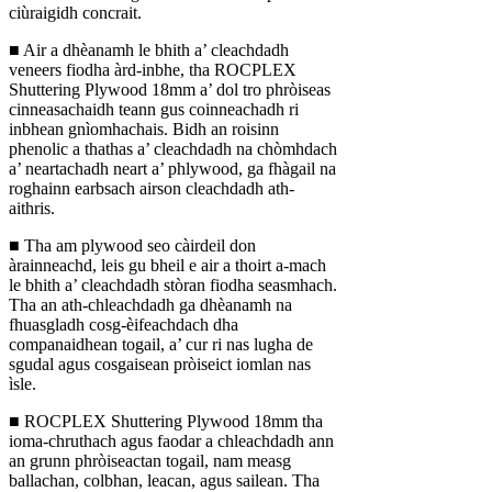
ciùraigidh concrait.
■ Air a dhèanamh le bhith a’ cleachdadh
veneers fiodha àrd-inbhe, tha ROCPLEX
Shuttering Plywood 18mm a’ dol tro phròiseas
cinneasachaidh teann gus coinneachadh ri
inbhean gnìomhachais. Bidh an roisinn
phenolic a thathas a’ cleachdadh na chòmhdach
a’ neartachadh neart a’ phlywood, ga fhàgail na
roghainn earbsach airson cleachdadh ath-
aithris.
■ Tha am plywood seo càirdeil don
àrainneachd, leis gu bheil e air a thoirt a-mach
le bhith a’ cleachdadh stòran fiodha seasmhach.
Tha an ath-chleachdadh ga dhèanamh na
fhuasgladh cosg-èifeachdach dha
companaidhean togail, a’ cur ri nas lugha de
sgudal agus cosgaisean pròiseict iomlan nas
ìsle.
■ ROCPLEX Shuttering Plywood 18mm tha
ioma-chruthach agus faodar a chleachdadh ann
an grunn phròiseactan togail, nam measg
ballachan, colbhan, leacan, agus sailean. Tha