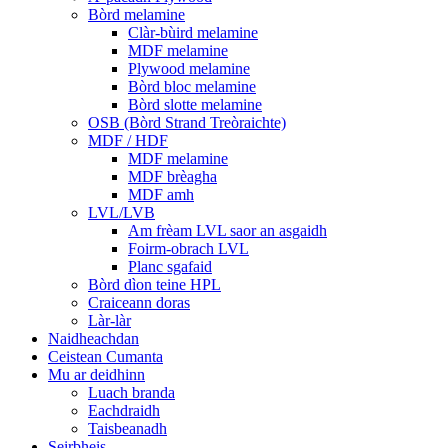
Bòrd melamine
Clàr-bùird melamine
MDF melamine
Plywood melamine
Bòrd bloc melamine
Bòrd slotte melamine
OSB (Bòrd Strand Treòraichte)
MDF / HDF
MDF melamine
MDF brèagha
MDF amh
LVL/LVB
Am frèam LVL saor an asgaidh
Foirm-obrach LVL
Planc sgafaid
Bòrd dìon teine ​​HPL
Craiceann doras
Làr-làr
Naidheachdan
Ceistean Cumanta
Mu ar deidhinn
Luach branda
Eachdraidh
Taisbeanadh
Seirbheis