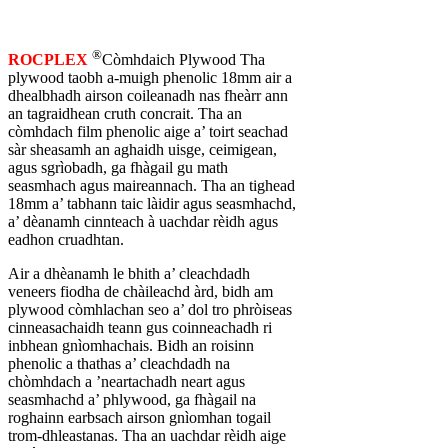
®
ROCPLEX
Còmhdaich Plywood Tha
plywood taobh a-muigh phenolic 18mm air a
dhealbhadh airson coileanadh nas fheàrr ann
an tagraidhean cruth concrait. Tha an
còmhdach film phenolic aige a’ toirt seachad
sàr sheasamh an aghaidh uisge, ceimigean,
agus sgrìobadh, ga fhàgail gu math
seasmhach agus maireannach. Tha an tighead
18mm a’ tabhann taic làidir agus seasmhachd,
a’ dèanamh cinnteach à uachdar rèidh agus
eadhon cruadhtan.
Air a dhèanamh le bhith a’ cleachdadh
veneers fiodha de chàileachd àrd, bidh am
plywood còmhlachan seo a’ dol tro phròiseas
cinneasachaidh teann gus coinneachadh ri
inbhean gnìomhachais. Bidh an roisinn
phenolic a thathas a’ cleachdadh na
chòmhdach a ’neartachadh neart agus
seasmhachd a’ phlywood, ga fhàgail na
roghainn earbsach airson gnìomhan togail
trom-dhleastanas. Tha an uachdar rèidh aige