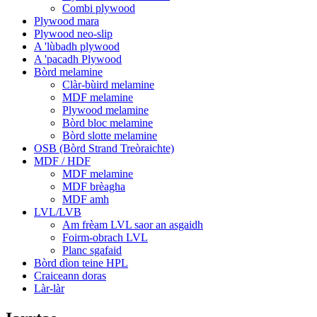
Combi plywood
Plywood mara
Plywood neo-slip
A 'lùbadh plywood
A 'pacadh Plywood
Bòrd melamine
Clàr-bùird melamine
MDF melamine
Plywood melamine
Bòrd bloc melamine
Bòrd slotte melamine
OSB (Bòrd Strand Treòraichte)
MDF / HDF
MDF melamine
MDF brèagha
MDF amh
LVL/LVB
Am frèam LVL saor an asgaidh
Foirm-obrach LVL
Planc sgafaid
Bòrd dìon teine ​​HPL
Craiceann doras
Làr-làr