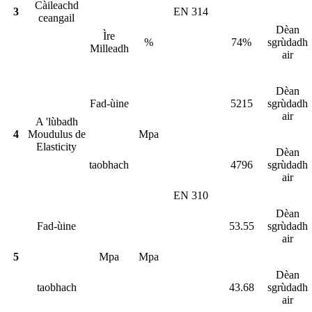
Càileachd
3
EN 314
ceangail
Dèan
Ìre
%
74%
sgrùdadh
Milleadh
air
Dèan
Fad-ùine
5215
sgrùdadh
air
A 'lùbadh
4
Moudulus de
Mpa
Elasticity
Dèan
taobhach
4796
sgrùdadh
air
EN 310
Dèan
Fad-ùine
53.55
sgrùdadh
air
5
Mpa
Mpa
Dèan
taobhach
43.68
sgrùdadh
air