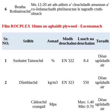
Mu 12-20 air ath-aithris a’ cleachdadh amannan a’
Beatha
6
co-òrdanachadh phròiseactan le tagradh cruth-
Rothaireachd
obrach
Film ROCPLEX 18mm an aghaidh plywood - Eaconamach
Sr.
Modh
Luach na
Seilbh
Aonad
Toradh
NO.
deuchainn
deuchainn
Dèan
1
Susbaint Taiseachd
%
EN 322
8.4
sgrùdadh
air
Dèan
2
Dùmhlachd
kg/m3
EN 323
550
sgrùdadh
air
Dèan
Càileachd
Max: 1.40
Mpa
sgrùdadh
ceangail
Min: 0.70
air