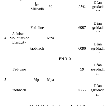
Dèan
Ìre
%
85%
sgrùdadh
Milleadh
air
Dèan
Fad-ùine
6997
sgrùdadh
air
A 'lùbadh
4
Moudulus de
Mpa
Elasticity
Dèan
taobhach
6090
sgrùdadh
air
EN 310
Dèan
Fad-ùine
59
sgrùdadh
air
5
Mpa
Mpa
Dèan
taobhach
43.77
sgrùdadh
air