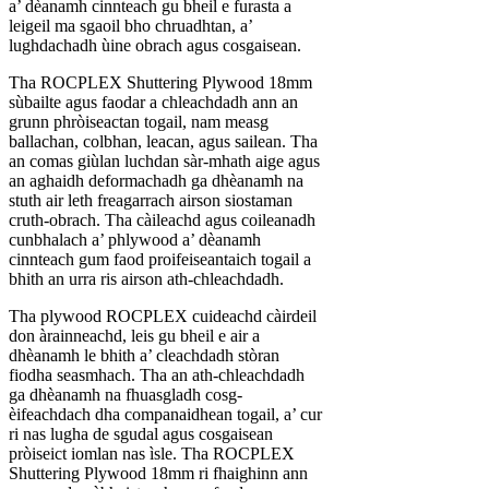
a’ dèanamh cinnteach gu bheil e furasta a
leigeil ma sgaoil bho chruadhtan, a’
lughdachadh ùine obrach agus cosgaisean.
Tha ROCPLEX Shuttering Plywood 18mm
sùbailte agus faodar a chleachdadh ann an
grunn phròiseactan togail, nam measg
ballachan, colbhan, leacan, agus sailean. Tha
an comas giùlan luchdan sàr-mhath aige agus
an aghaidh deformachadh ga dhèanamh na
stuth air leth freagarrach airson siostaman
cruth-obrach. Tha càileachd agus coileanadh
cunbhalach a’ phlywood a’ dèanamh
cinnteach gum faod proifeiseantaich togail a
bhith an urra ris airson ath-chleachdadh.
Tha plywood ROCPLEX cuideachd càirdeil
don àrainneachd, leis gu bheil e air a
dhèanamh le bhith a’ cleachdadh stòran
fiodha seasmhach. Tha an ath-chleachdadh
ga dhèanamh na fhuasgladh cosg-
èifeachdach dha companaidhean togail, a’ cur
ri nas lugha de sgudal agus cosgaisean
pròiseict iomlan nas ìsle. Tha ROCPLEX
Shuttering Plywood 18mm ri fhaighinn ann