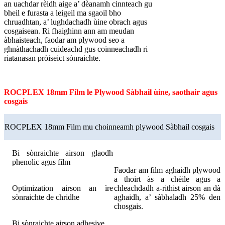
an uachdar rèidh aige a’ dèanamh cinnteach gu
bheil e furasta a leigeil ma sgaoil bho
chruadhtan, a’ lughdachadh ùine obrach agus
cosgaisean. Ri fhaighinn ann am meudan
àbhaisteach, faodar am plywood seo a
ghnàthachadh cuideachd gus coinneachadh ri
riatanasan pròiseict sònraichte.
ROCPLEX 18mm Film le Plywood Sàbhail ùine, saothair agus
cosgais
ROCPLEX 18mm Film mu choinneamh plywood Sàbhail cosgais
Bi sònraichte airson glaodh
phenolic agus film
Faodar am film aghaidh plywood
a thoirt às a chèile agus a
Optimization airson an ìre
chleachdadh a-rithist airson an dà
sònraichte de chridhe
aghaidh, a’ sàbhaladh 25% den
chosgais.
Bi sònraichte airson adhesive