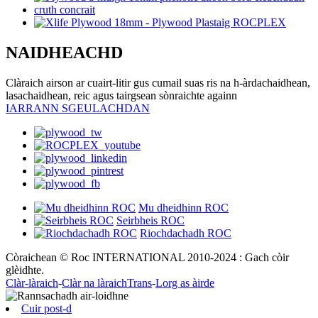
NAIDHEACHD
Clàraich airson ar cuairt-litir gus cumail suas ris na h-àrdachaidhean,
lasachaidhean, reic agus tairgsean sònraichte againn
IARRANN SGEULACHDAN
Mu dheidhinn ROC
Seirbheis ROC
Riochdachadh ROC
Còraichean © Roc INTERNATIONAL 2010-2024 : Gach còir
glèidhte.
Clàr-làraich
-
Clàr na làraichTrans
-
Lorg as àirde
Cuir post-d