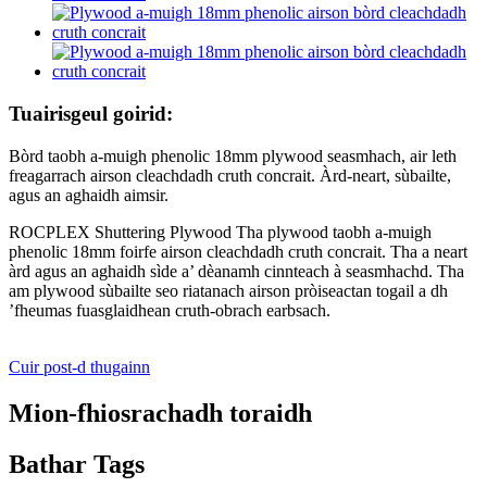
Tuairisgeul goirid:
Bòrd taobh a-muigh phenolic 18mm plywood seasmhach, air leth
freagarrach airson cleachdadh cruth concrait. Àrd-neart, sùbailte,
agus an aghaidh aimsir.
ROCPLEX Shuttering Plywood Tha plywood taobh a-muigh
phenolic 18mm foirfe airson cleachdadh cruth concrait. Tha a neart
àrd agus an aghaidh sìde a’ dèanamh cinnteach à seasmhachd. Tha
am plywood sùbailte seo riatanach airson pròiseactan togail a dh
’fheumas fuasglaidhean cruth-obrach earbsach.
Cuir post-d thugainn
Mion-fhiosrachadh toraidh
Bathar Tags