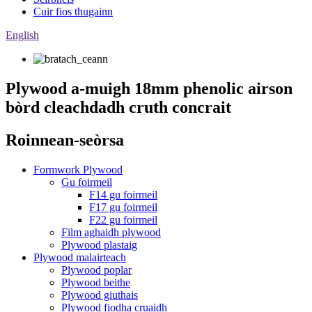
Cuir fios thugainn
English
Plywood a-muigh 18mm phenolic airson
bòrd cleachdadh cruth concrait
Roinnean-seòrsa
Formwork Plywood
Gu foirmeil
F14 gu foirmeil
F17 gu foirmeil
F22 gu foirmeil
Film aghaidh plywood
Plywood plastaig
Plywood malairteach
Plywood poplar
Plywood beithe
Plywood giuthais
Plywood fiodha cruaidh