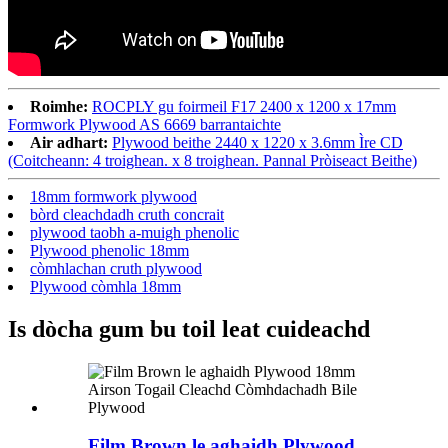
Roimhe:
ROCPLY gu foirmeil F17 2400 x 1200 x 17mm
Formwork Plywood AS 6669 barrantaichte
Air adhart:
Plywood beithe 2440 x 1220 x 3.6mm Ìre CD
(Coitcheann: 4 troighean. x 8 troighean. Pannal Pròiseact Beithe)
18mm formwork plywood
bòrd cleachdadh cruth concrait
plywood taobh a-muigh phenolic
Plywood phenolic 18mm
còmhlachan cruth plywood
Plywood còmhla 18mm
Is dòcha gum bu toil leat cuideachd
Film Brown le aghaidh Plywood