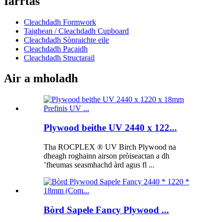
Iarrtas
Cleachdadh Formwork
Taighean / Cleachdadh Cupboard
Cleachdadh Sònraichte eile
Cleachdadh Pacaidh
Cleachdadh Structarail
Air a mholadh
Plywood beithe UV 2440 x 122...
Tha ROCPLEX ® UV Birch Plywood na
dheagh roghainn airson pròiseactan a dh
’fheumas seasmhachd àrd agus fl ...
Bòrd Sapele Fancy Plywood ...