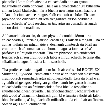
phenolic 18mm foirfe airson a chleachdadh ann an grunn
thagraidhean cruth concrait. Tha e air a chleachdadh gu bitheanta
ann an togail bhallachan, far a bheil a neart agus seasmhachd a
'dèanamh cinnteach ceart agus rèidh concrait uachdar. Tha am
plywood seo cuideachd air leth freagarrach airson colbhan a
chruthachadh, a’ toirt seachad an taic agus an cumadh riatanach
airson dòrtadh cruadhtan.
A bharrachd air an sin, tha am plywood còmhla 18mm air a
chleachdadh gu farsaing airson leacan agus sailean a thogail. Tha an
comas giùlain sàr-mhath aige a’ dèanamh cinnteach gu bheil an
cruth-obrach a’ cumail suas a chumadh agus a ionracas rè a’
phròiseas ciùraigidh concrait. Tha am plywood seo cuideachd
freagarrach airson cruth-obrach lùbte a chruthachadh, le taing dha
sùbailteachd agus furasta a làimhseachadh.
Tha proifeiseantaich togail a’ cur luach air earbsachd ROCPLEX
Shuttering Plywood 18mm ann a bhith a’ cruthachadh siostaman
cruth-obrach seasmhach agus ath-chleachdadh. Leis gu bheil e an
aghaidh uisge agus ceimigean ga dhèanamh freagarrach airson a
chleachdadh ann an àrainneachdan far a bheil e fosgailte do
shuidheachaidhean cruaidh. Tha crìochnachadh uachdar rèidh a’
phlywood a’ dèanamh cinnteach gum bi e furasta a thoirt air falbh
bho chruadhtan, a’ lughdachadh milleadh an dà chuid air an fhoirm-
obrach agus air a’ chruadhtan.