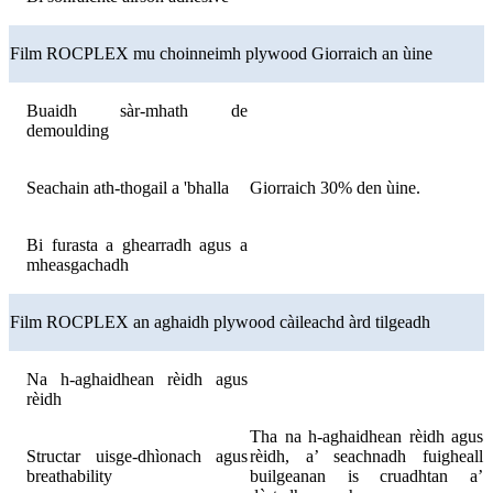
Film ROCPLEX mu choinneimh plywood Giorraich an ùine
Buaidh sàr-mhath de
demoulding
Seachain ath-thogail a 'bhalla
Giorraich 30% den ùine.
Bi furasta a ghearradh agus a
mheasgachadh
Film ROCPLEX an aghaidh plywood càileachd àrd tilgeadh
Na h-aghaidhean rèidh agus
rèidh
Tha na h-aghaidhean rèidh agus
Structar uisge-dhìonach agus
rèidh, a’ seachnadh fuigheall
breathability
builgeanan is cruadhtan a’