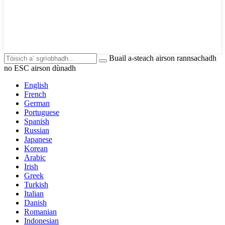
Buail a-steach airson rannsachadh
no ESC airson dùnadh
English
French
German
Portuguese
Spanish
Russian
Japanese
Korean
Arabic
Irish
Greek
Turkish
Italian
Danish
Romanian
Indonesian