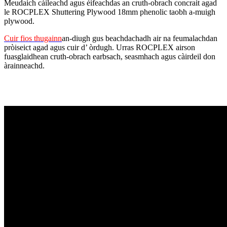
Meudaich càileachd agus èifeachdas an cruth-obrach concrait agad
le ROCPLEX Shuttering Plywood 18mm phenolic taobh a-muigh
plywood.
Cuir fios thugainn
an-diugh gus beachdachadh air na feumalachdan
pròiseict agad agus cuir d’ òrdugh. Urras ROCPLEX airson
fuasglaidhean cruth-obrach earbsach, seasmhach agus càirdeil don
àrainneachd.