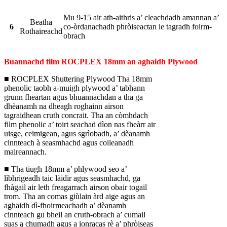
Mu 9-15 air ath-aithris a’ cleachdadh amannan a’
Beatha
6
co-òrdanachadh phròiseactan le tagradh foirm-
Rothaireachd
obrach
Buannachd film ROCPLEX 18mm an aghaidh Plywood
■ ROCPLEX Shuttering Plywood Tha 18mm
phenolic taobh a-muigh plywood a’ tabhann
grunn fheartan agus bhuannachdan a tha ga
dhèanamh na dheagh roghainn airson
tagraidhean cruth concrait. Tha an còmhdach
film phenolic a’ toirt seachad dìon nas fheàrr air
uisge, ceimigean, agus sgrìobadh, a’ dèanamh
cinnteach à seasmhachd agus coileanadh
maireannach.
■ Tha tiugh 18mm a’ phlywood seo a’
lìbhrigeadh taic làidir agus seasmhachd, ga
fhàgail air leth freagarrach airson obair togail
trom. Tha an comas giùlain àrd aige agus an
aghaidh dì-fhoirmeachadh a’ dèanamh
cinnteach gu bheil an cruth-obrach a’ cumail
suas a chumadh agus a ionracas rè a’ phròiseas