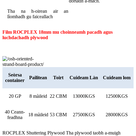
dòrtadh a-mach.
Tha na h-oirean air an
lìomhadh gu faiceallach
Film ROCPLEX 18mm mu choinneamh pacadh agus
luchdachadh plywood
Seòrsa
Pailitean
Toirt
Cuideam Làn
Cuideam lom
container
20 GP
8 màileid
22 CBM
13000KGS
12500KGS
40 Ceann-
18 màileid
53 CBM
27500KGS
28000KGS
feadhna
ROCPLEX Shuttering Plywood Tha plywood taobh a-muigh