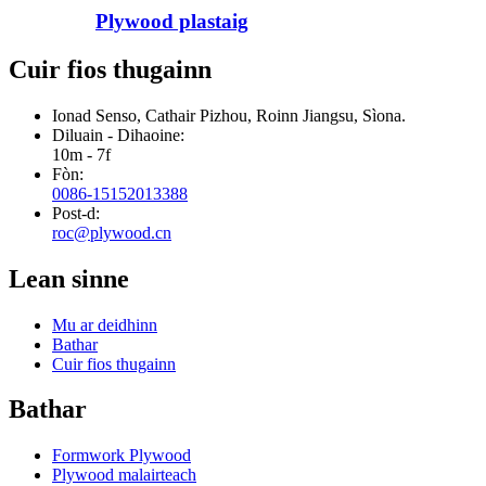
Plywood plastaig
Cuir fios thugainn
Ionad Senso, Cathair Pizhou, Roinn Jiangsu, Sìona.
Diluain - Dihaoine:
10m - 7f
Fòn:
0086-15152013388
Post-d:
roc@plywood.cn
Lean sinne
Mu ar deidhinn
Bathar
Cuir fios thugainn
Bathar
Formwork Plywood
Plywood malairteach