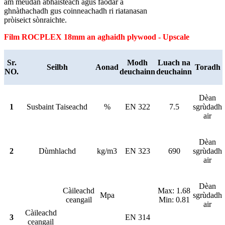
am meudan àbhaisteach agus faodar a
ghnàthachadh gus coinneachadh ri riatanasan
pròiseict sònraichte.
Film ROCPLEX 18mm an aghaidh plywood - Upscale
Sr.
Modh
Luach na
Seilbh
Aonad
Toradh
NO.
deuchainn
deuchainn
Dèan
1
Susbaint Taiseachd
%
EN 322
7.5
sgrùdadh
air
Dèan
2
Dùmhlachd
kg/m3
EN 323
690
sgrùdadh
air
Dèan
Càileachd
Max: 1.68
Mpa
sgrùdadh
ceangail
Min: 0.81
air
Càileachd
3
EN 314
ceangail