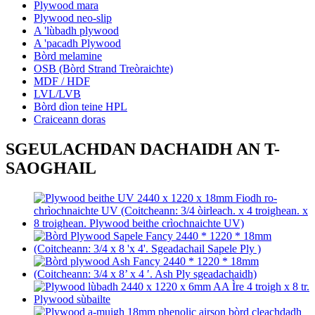
Plywood mara
Plywood neo-slip
A 'lùbadh plywood
A 'pacadh Plywood
Bòrd melamine
OSB (Bòrd Strand Treòraichte)
MDF / HDF
LVL/LVB
Bòrd dìon teine ​​HPL
Craiceann doras
SGEULACHDAN DACHAIDH AN T-
SAOGHAIL