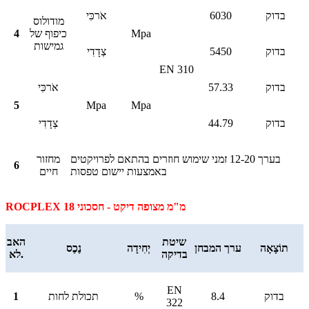
בדוק
6030
אֹרכִּי
מודולוס
Mpa
כיפוף של
4
גמישות
בדוק
5450
צְדָדִי
EN 310
בדוק
57.33
אֹרכִּי
5
Mpa
Mpa
בדוק
44.79
צְדָדִי
בערך 12-20 זמני שימוש חוזרים בהתאם לפרויקטים
מחזור
6
באמצעות יישום טפסות
חיים
ROCPLEX 18 מ"מ מצופה דיקט - חסכוני
שיטת
האב
תוֹצָאָה
ערך המבחן
יְחִידָה
נֶכֶס
בדיקה
לא.
EN
בדוק
8.4
%
תכולת לחות
1
322