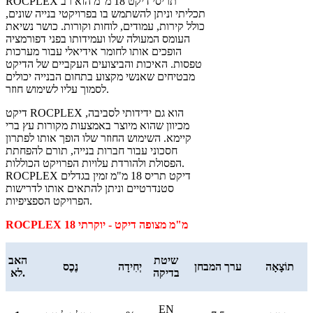
ROCPLEX תריסי דיקט 18 מ"מ הוא רב
תכליתי וניתן להשתמש בו בפרויקטי בנייה שונים,
כולל קירות, עמודים, לוחות וקורות. כושר נשיאת
העומס המעולה שלו ועמידותו בפני דפורמציה
הופכים אותו לחומר אידיאלי עבור מערכות
טפסות. האיכות והביצועים העקביים של הדיקט
מבטיחים שאנשי מקצוע בתחום הבנייה יכולים
לסמוך עליו לשימוש חוזר.
דיקט ROCPLEX הוא גם ידידותי לסביבה,
מכיוון שהוא מיוצר באמצעות מקורות עץ ברי
קיימא. השימוש החוזר שלו הופך אותו לפתרון
חסכוני עבור חברות בנייה, תורם להפחתת
הפסולת ולהורדת עלויות הפרויקט הכוללות.
ROCPLEX דיקט תריס 18 מ"מ זמין בגדלים
סטנדרטיים וניתן להתאים אותו לדרישות
הפרויקט הספציפיות.
ROCPLEX 18 מ"מ מצופה דיקט - יוקרתי
שיטת
האב
תוֹצָאָה
ערך המבחן
יְחִידָה
נֶכֶס
בדיקה
לא.
EN