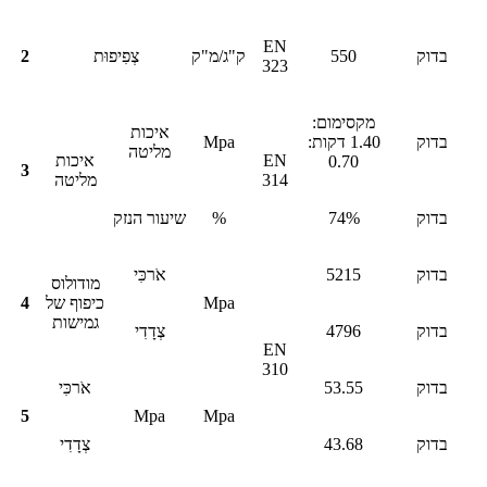
EN
בדוק
550
ק"ג/מ"ק
צְפִיפוּת
2
323
מקסימום:
איכות
בדוק
1.40 דקות:
Mpa
מליטה
EN
איכות
0.70
3
314
מליטה
בדוק
74%
%
שיעור הנזק
בדוק
5215
אֹרכִּי
מודולוס
Mpa
כיפוף של
4
גמישות
בדוק
4796
צְדָדִי
EN
310
בדוק
53.55
אֹרכִּי
5
Mpa
Mpa
בדוק
43.68
צְדָדִי