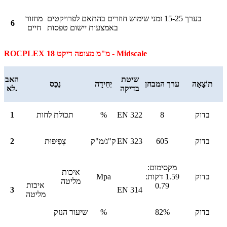
בערך 15-25 זמני שימוש חוזרים בהתאם לפרויקטים
מחזור
6
באמצעות יישום טפסות
חיים
ROCPLEX 18 מ"מ מצופה דיקט - Midscale
שיטת
האב
תוֹצָאָה
ערך המבחן
יְחִידָה
נֶכֶס
בדיקה
לא.
בדוק
8
EN 322
%
תכולת לחות
1
בדוק
605
EN 323
ק"ג/מ"ק
צְפִיפוּת
2
מקסימום:
איכות
בדוק
1.59 דקות:
Mpa
מליטה
איכות
0.79
3
EN 314
מליטה
בדוק
82%
%
שיעור הנזק