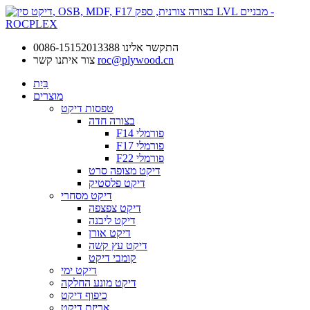
התקשר אלינו
0086-15152013388
roc@plywood.cn
צור איתנו קשר
בַּיִת
מוצרים
טפסות דיקט
בצורה חדה
F14 פורמלי
F17 פורמלי
F22 פורמלי
דיקט מצופה סרט
דיקט פלסטיק
דיקט מסחרי
דיקט צפצפה
דיקט ליבנה
דיקט אורן
דיקט עץ קשה
קומבי דיקט
דיקט ימי
דיקט מונע החלקה
כיפוף דיקט
אריזת דיקט