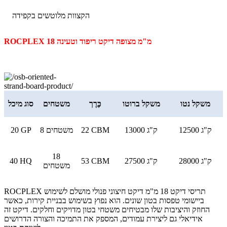
הקצוות מלוטשים בקפידה
ROCPLEX 18 מ"מ מצופה דיקט ריפוד וטעינה
משקל נטו
משקל ברוטו
כֶּרֶך
משטחים
סוג מיכל
12500 ק"ג
13000 ק"ג
22 CBM
8 משטחים
20 GP
18
28000 ק"ג
27500 ק"ג
53 CBM
40 HQ
משטחים
ROCPLEX תריסי דיקט 18 מ"מ דיקט חיצוני פנולי מושלם לשימוש
ביישומי טפסות בטון שונים. הוא נפוץ בשימוש בבניית קירות, כאשר
החוזק והיציבות שלו מבטיחים משטחי בטון מדויקים וחלקים. דיקט זה
אידיאלי גם ליצירת עמודים, המספק את התמיכה והצורה הדרושים