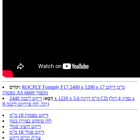
ROCPLY Formply F17 2400 x 1200 x 17 מ"מ דיקט
קוֹדֵם:
טפסות AS 6669 מוסמך
הַבָּא:
דיקט ליבנה 2440 x 1220 x 3.6 מ"מ דרגת CD (נפוץ: 4 רגל x
8 רגל. לוח פרויקט ליבנה)
דיקט טפסות 18 מ"מ
לוח שימוש בצורת בטון
דיקט חיצוני פנולי
דיקט פנולי 18 מ"מ
צורת תריס דיקט