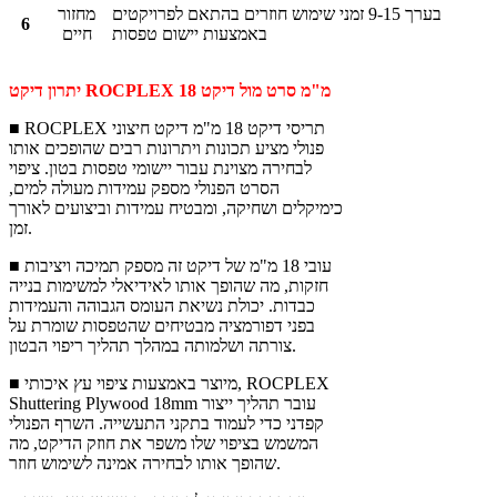
בערך 9-15 זמני שימוש חוזרים בהתאם לפרויקטים
מחזור
6
באמצעות יישום טפסות
חיים
יתרון דיקט ROCPLEX 18 מ"מ סרט מול דיקט
■ ROCPLEX תריסי דיקט 18 מ"מ דיקט חיצוני
פנולי מציע תכונות ויתרונות רבים שהופכים אותו
לבחירה מצוינת עבור יישומי טפסות בטון. ציפוי
הסרט הפנולי מספק עמידות מעולה למים,
כימיקלים ושחיקה, ומבטיח עמידות וביצועים לאורך
זמן.
■ עובי 18 מ"מ של דיקט זה מספק תמיכה ויציבות
חזקות, מה שהופך אותו לאידיאלי למשימות בנייה
כבדות. יכולת נשיאת העומס הגבוהה והעמידות
בפני דפורמציה מבטיחים שהטפסות שומרת על
צורתה ושלמותה במהלך תהליך ריפוי הבטון.
■ מיוצר באמצעות ציפוי עץ איכותי, ROCPLEX
Shuttering Plywood 18mm עובר תהליך ייצור
קפדני כדי לעמוד בתקני התעשייה. השרף הפנולי
המשמש בציפוי שלו משפר את חוזק הדיקט, מה
שהופך אותו לבחירה אמינה לשימוש חוזר.