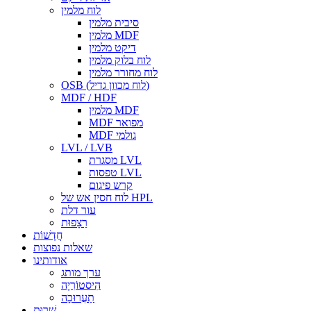
לוח מלמין
סיבית מלמין
מלמין MDF
דיקט מלמין
לוח בלוק מלמין
לוח מחורר מלמין
OSB (לוח מכוון גדיל)
MDF / HDF
מלמין MDF
MDF מפואר
MDF גולמי
LVL / LVB
מסגרת LVL
טפסות LVL
קרש פיגום
לוח חסין אש של HPL
עור דלת
רַצָפוּת
חֲדָשׁוֹת
שאלות נפוצות
אודותינו
ערך מותג
הִיסטוֹרִיָה
תַעֲרוּכָה
שֵׁרוּת