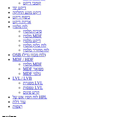
קומבי דיקט
דיקט ימי
דיקט מונע החלקה
כיפוף דיקט
אריזת דיקט
לוח מלמין
סיבית מלמין
מלמין MDF
דיקט מלמין
לוח בלוק מלמין
לוח מחורר מלמין
OSB (לוח מכוון גדיל)
MDF / HDF
מלמין MDF
MDF מפואר
MDF גולמי
LVL / LVB
מסגרת LVL
טפסות LVL
קרש פיגום
לוח חסין אש של HPL
עור דלת
רַצָפוּת