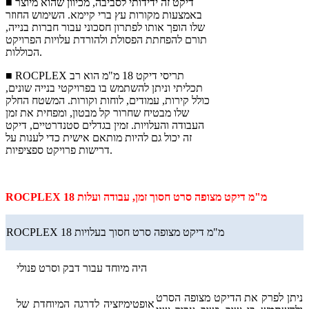
■ דיקט זה ידידותי לסביבה, מכיוון שהוא מיוצר
באמצעות מקורות עץ ברי קיימא. השימוש החוזר
שלו הופך אותו לפתרון חסכוני עבור חברות בנייה,
תורם להפחתת הפסולת ולהורדת עלויות הפרויקט
הכוללות.
■ ROCPLEX תריסי דיקט 18 מ"מ הוא רב
תכליתי וניתן להשתמש בו בפרויקטי בנייה שונים,
כולל קירות, עמודים, לוחות וקורות. המשטח החלק
שלו מבטיח שחרור קל מבטון, ומפחית את זמן
העבודה והעלויות. זמין בגדלים סטנדרטיים, דיקט
זה יכול גם להיות מותאם אישית כדי לענות על
דרישות פרויקט ספציפיות.
ROCPLEX 18 מ"מ דיקט מצופה סרט חסוך זמן, עבודה ועלות
ROCPLEX 18 מ"מ דיקט מצופה סרט חסוך בעלויות
היה מיוחד עבור דבק וסרט פנולי
ניתן לפרק את הדיקט מצופה הסרט
אופטימיזציה לדרגה המיוחדת של