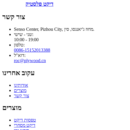
דיקט פלסטיק
צור קשר
Senso Center, Pizhou City, מחוז ג'יאנגסו, סין.
שני - שישי:
10:00 - 19:00
טלפון:
0086-15152013388
דוא"ל:
roc@plywood.cn
עקוב אחרינו
אודותינו
מוצרים
צור קשר
מוצרים
טפסות דיקט
דיקט מסחרי