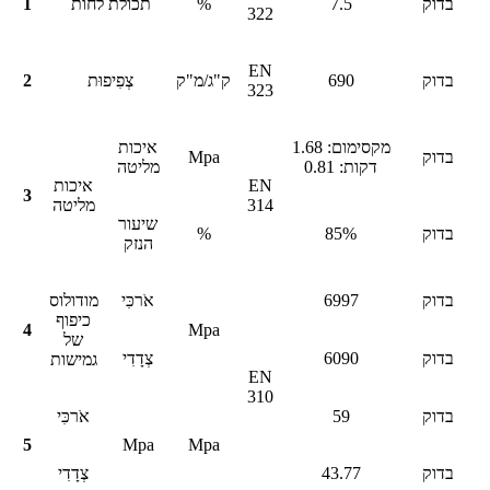
בדוק
7.5
%
תכולת לחות
1
322
EN
בדוק
690
ק"ג/מ"ק
צְפִיפוּת
2
323
מקסימום: 1.68
איכות
בדוק
Mpa
דקות: 0.81
מליטה
EN
איכות
3
314
מליטה
שיעור
בדוק
85%
%
הנזק
בדוק
6997
אֹרכִּי
מודולוס
כיפוף
4
Mpa
של
בדוק
6090
צְדָדִי
גמישות
EN
310
בדוק
59
אֹרכִּי
5
Mpa
Mpa
בדוק
43.77
צְדָדִי