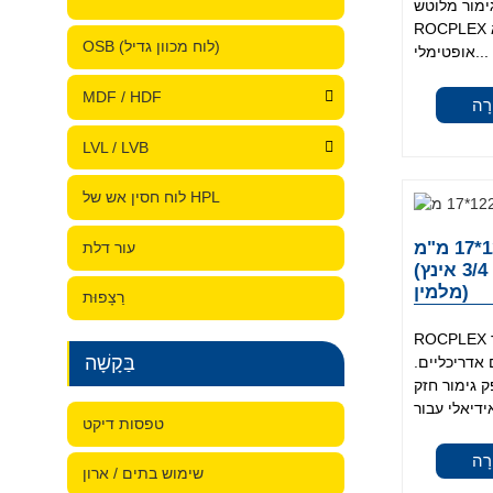
מור מלוטש.
ROCPLEX מלמין דיקט 9 מ"מ הוא
OSB (לוח מכוון גדיל)
אופטימלי...
MDF / HDF
רָה
LVL / LVB
לוח חסין אש של HPL
מלמין דיקט 2440*1220*17 מ"מ
עור דלת
(נפוץ: 3/4 אינץ' x 8' x 4 אינץ'. לוח
מלמין)
רַצָפוּת
ROCPLEX מלמין דיקט 17 מ"מ מיועד
בַּקָשָׁה
 אדריכליים.
 גימור חזק
טפסות דיקט
רָה
שימוש בתים / ארון