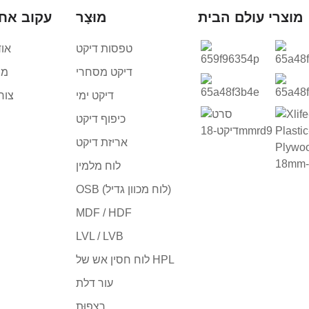
מוצרי עולם הבית
מוּצָר
עקוב אחר
טפסות דיקט
אוד
דיקט מסחרי
מו
דיקט ימי
צור
כיפוף דיקט
אריזת דיקט
לוח מלמין
OSB (לוח מכוון גדיל)
MDF / HDF
LVL / LVB
לוח חסין אש של HPL
עור דלת
רַצָפוּת