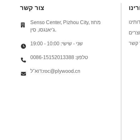
ינו
צור קשר
מבני LVL E14 עץ מהונדס
LVL קורות 300 x 65 מ"מ
H2S ספוג SENSO מסגור
ותינו
Senso Center, Pizhou City, מחוז
LVL F17
ג'יאנגסו, סין.
צרים
מבני LVL E14 עץ מהונדס
LVL קורות 360 x 65 מ"מ
 קשר
שני - שישי: 10:00 - 19:00
H2S ספוג SENSO מסגור
LVL F17
טלפון: 0086-15152013388
דוא"ל:roc@plywood.cn