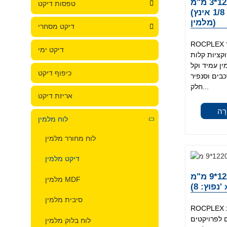
מלמין דיקט 2440*1220*3 מ"מ
טפסות דיקט
(נפוץ: 1/8 אינץ' x 8' x 4 אינץ'. לוח
מלמין)
דיקט מסחרי
ROCPLEX מלמין דיקט 3 מ"מ מושלם עבור
דיקט ימי
קציות קלות
ן עמיד וקל
כיפוף דיקט
בים וסנפיר
חלק...
אריזת דיקט
רָה
לוח מלמין
לוח מחורר מלמין
דיקט מלמין
מלמין דיקט 2440*1220*9 מ"מ
מלמין MDF
סיבית מלמין
ROCPLEX מלמין דיקט 9 מ"מ מציע שילוב
ם לפרויקטים
לוח בלוק מלמין