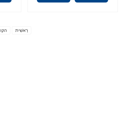
רֵאשִׁית
הקו