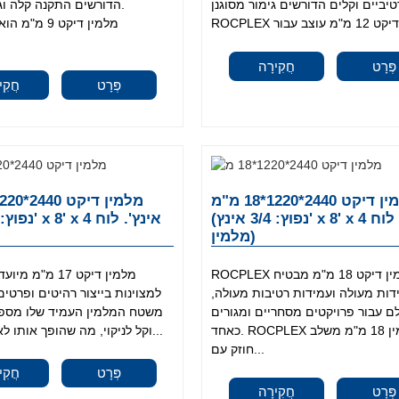
יביים וקלים הדורשים גימור מסוגנן.
הדורשים התקנה קלה וגי
פְּרָט
חֲקִירָה
פְּרָט
חֲקִי
מלמין דיקט 2440*1220*18 מ"מ
(נפוץ: 3/4 אינץ' x 8' x 4 אינץ'. לוח
מלמין)
ROCPLEX מלמין דיקט 18 מ"מ מבטיח
דות מעולה ועמידות רטיבות מעולה,
למצוינות בייצור רהיטים ופרטים
ם עבור פרויקטים מסחריים ומגורים
משטח המלמין העמיד שלו מספק
כאחד. ROCPLEX דיקט מלמין 18 מ"מ משלב
וקל לניקוי, מה שהופך אותו לאידיאלי עבור...
חוזק עם...
פְּרָט
חֲקִי
פְּרָט
חֲקִירָה