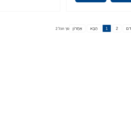
דם
2
1
הַבָּא
אַחֲרוֹן
סך הכל 2