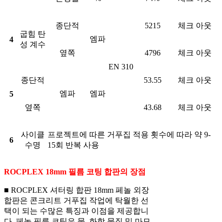
종단적
5215
체크 아웃
굽힘 탄
엠파
4
성 계수
옆쪽
4796
체크 아웃
EN 310
종단적
53.55
체크 아웃
엠파
엠파
5
옆쪽
43.68
체크 아웃
사이클
프로젝트에 따른 거푸집 적용 횟수에 따라 약 9-
6
수명
15회 반복 사용
ROCPLEX 18mm 필름 코팅 합판의 장점
■ ROCPLEX 셔터링 합판 18mm 페놀 외장
합판은 콘크리트 거푸집 작업에 탁월한 선
택이 되는 수많은 특징과 이점을 제공합니
다. 페놀 필름 코팅은 물, 화학 물질 및 마모