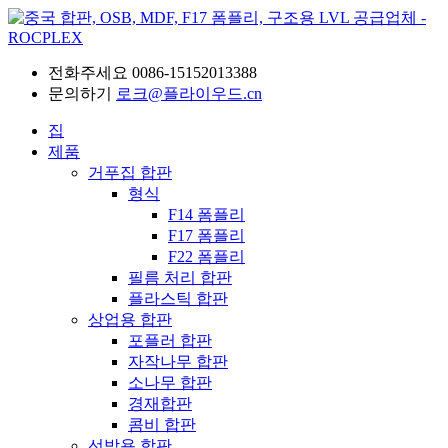
전화주세요
0086-15152013388
문의하기
로크@플라이우드.cn
집
제품
거푸집 합판
형식
F14 폼플리
F17 폼플리
F22 폼플리
필름 처리 합판
플라스틱 합판
상업용 합판
포플러 합판
자작나무 합판
소나무 합판
경재합판
콤비 합판
선박용 합판