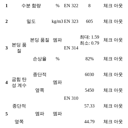
1
수분 함량
%
EN 322
8
체크 아웃
2
밀도
kg/m3
EN 323
605
체크 아웃
최대: 1.59
본딩 품질
엠파
체크 아웃
최소: 0.79
본딩 품
3
EN 314
질
손상율
%
82%
체크 아웃
종단적
6030
체크 아웃
굽힘 탄
엠파
4
성 계수
옆쪽
5450
체크 아웃
EN 310
종단적
57.33
체크 아웃
엠파
엠파
5
옆쪽
44.79
체크 아웃