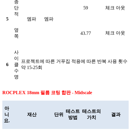
종
단
59
체크 아웃
적
5
엠파
엠파
옆
체크 아웃
43.77
쪽
사
이
프로젝트에 따른 거푸집 적용에 따른 반복 사용 횟수
6
클
약 15-25회
수
명
ROCPLEX 18mm 필름 코팅 합판 - Midscale
아
테스트
테스트의
니
재산
단위
결과
방법
가치
요.