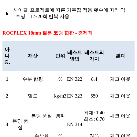
사이클
프로젝트에 따른 거푸집 적용 횟수에 따라 약
6
수명
12~20회 반복 사용
ROCPLEX 18mm 필름 코팅 합판 - 경제적
아
테스트
테스트의
니
재산
단위
결과
방법
가치
요.
1
수분 함량
%
EN 322
8.4
체크 아웃
2
밀도
kg/m3
EN 323
550
체크 아웃
최대: 1.40
본딩 품질
엠파
체크 아웃
최소: 0.70
본딩 품
3
EN 314
질
손상율
%
74%
체크 아웃