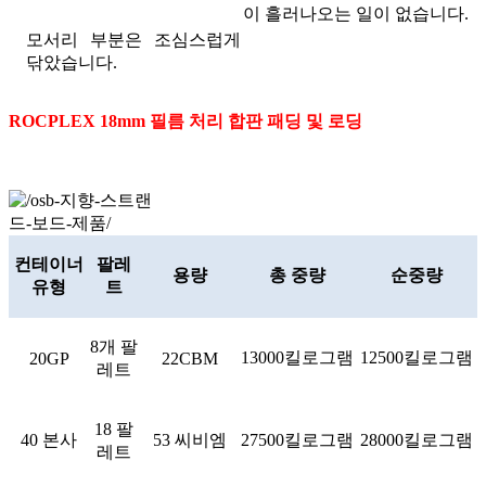
이 흘러나오는 일이 없습니다.
모서리 부분은 조심스럽게
닦았습니다.
ROCPLEX 18mm 필름 처리 합판 패딩 및 로딩
컨테이너
팔레
용량
총 중량
순중량
유형
트
8개 팔
13000킬로그램
12500킬로그램
20GP
22CBM
레트
18 팔
40 본사
53 씨비엠
27500킬로그램
28000킬로그램
레트