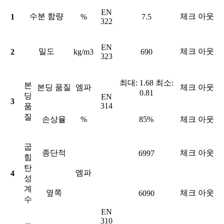
EN
수분 함량
체크 아웃
1
%
7.5
322
EN
밀도
체크 아웃
2
kg/m3
690
323
최대: 1.68 최소:
본
본딩 품질
엠파
체크 아웃
0.81
딩
EN
3
314
품
질
손상율
%
85%
체크 아웃
굽
종단적
체크 아웃
6997
힘
탄
엠파
4
성
계
옆쪽
체크 아웃
6090
수
EN
310