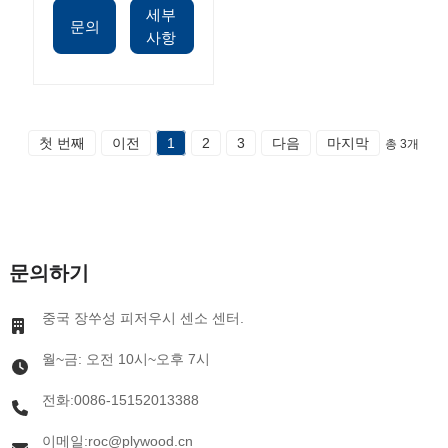
세부
문의
사항
첫 번째
이전
1
2
3
다음
마지막
총 3개
문의하기
중국 장쑤성 피저우시 센소 센터.
월~금: 오전 10시~오후 7시
전화:0086-15152013388
이메일:roc@plywood.cn