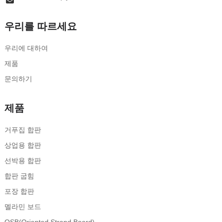
우리를 따르세요
우리에 대하여
제품
문의하기
제품
거푸집 합판
상업용 합판
선박용 합판
합판 굽힘
포장 합판
멜라민 보드
OSB(Oriented Strand Board)