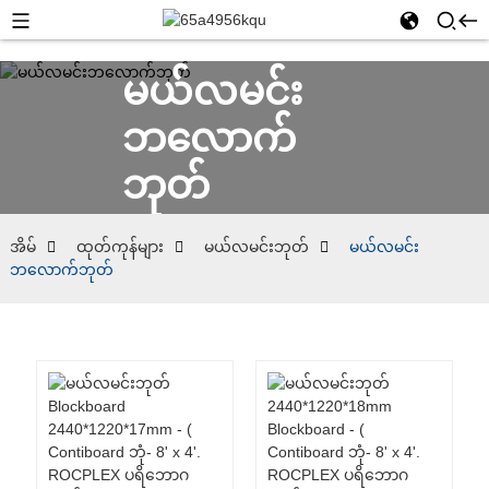
မယ်လမင်း
ဘလောက်
ဘုတ်
အိမ်
ထုတ်ကုန်များ
မယ်လမင်းဘုတ်
မယ်လမင်း
ဘလောက်ဘုတ်