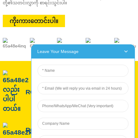
တို့၏သတင်းလွှာကို စာရင်းသွင်းပါ။
ကိုးကားတောင်းပါ။
Leave Your Message
ROC အကြောင်း
ROC ဝန်ဆောင်မှု