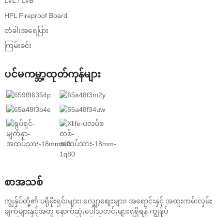
LVL / LVB
HPL Fireproof Board
တံခါးအရေပြား
ကြမ်းခင်း
ပင်မကမ္ဘာ့ထုတ်ကုန်များ
စာအသစ်
ကျွန်ုပ်တို့၏ ပရိုမိုးရှင်းများ၊ လျှော့စျေးများ၊ အရောင်းနှင့် အထူးကမ်းလှမ်း
ချက်များနှင့်အတူ နောက်ဆုံးပေါ်သတင်းများရရှိရန် ကျွန်ုပ်