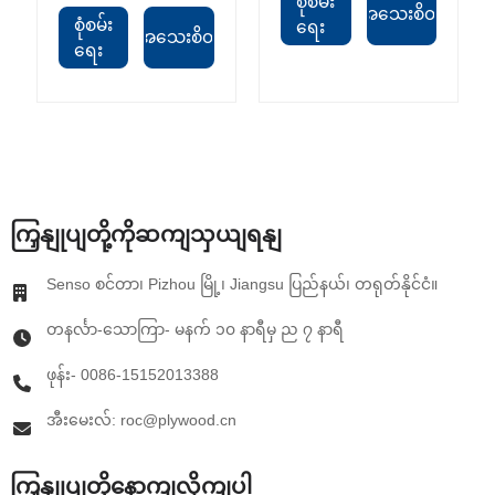
စုံစမ်း
အသေးစိတ်
စုံစမ်း
ရေး
အသေးစိတ်
ရေး
ကြှနျုပျတို့ကိုဆကျသှယျရနျ
Senso စင်တာ၊ Pizhou မြို့၊ Jiangsu ပြည်နယ်၊ တရုတ်နိုင်ငံ။
တနင်္လာ-သောကြာ- မနက် ၁၀ နာရီမှ ည ၇ နာရီ
ဖုန်း- 0086-15152013388
အီးမေးလ်: roc@plywood.cn
ကြှနျုပျတို့နောကျလိုကျပါ