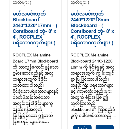
မယ်လမင်းဘုတ်
မယ်လမင်းဘုတ်
Blockboard
2440*1220*18mm
2440*1220*17mm - (
Blockboard - (
Contiboard ဘုံ- 8' x
Contiboard ဘုံ- 8' x
4'. ROCPLEX
4'. ROCPLEX
ပရိဘောဂဘုတ်များ )
ပရိဘောဂဘုတ်များ )
ROCPLEX Melamine
ROCPLEX Melamine
Board 17mm Blockboard
Blockboard 2440x1220
ကို သာလွန်ကောင်းမွန်သော
18mm ကို ခိုင်ခံ့မှုနှင့် အလှ
စွမ်းဆောင်ရည်နှင့် အလှ
တရားအတွက် ကျွမ်းကျင်
တရားအတွက် ဒီဇိုင်း
စွာ ပြုပြင်ထားပါသည်။
ထုတ်ထားပါသည်။
တန်ဖိုးကြီး ပရိဘောဂများ
ခိုင်ခံ့သောပရိဘောဂများနှင့်
နှင့် ကာဗာသုံးပစ္စည်းများ
ခေတ်မီဆန်းသစ်သော
အတွက် စံပြအဖြစ် ဤ
အတွင်းခန်းဒီဇိုင်းများကို
ဘုတ်ပြားသည်
ဖန်တီးရန်အတွက်
blockboard ၏ ကြာရှည်ခံ
ပြီးပြည့်စုံသော ဤဘုတ်
မှုကို ပေါင်းစပ်ထားသည့် ...
ပြားသည် ထူးကဲသော...