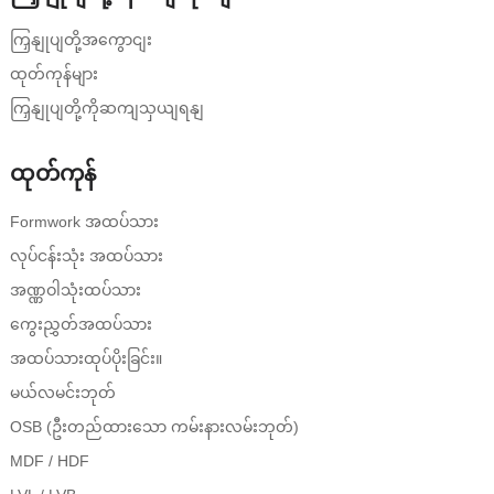
ကြှနျုပျတို့အကွောငျး
ထုတ်ကုန်များ
ကြှနျုပျတို့ကိုဆကျသှယျရနျ
ထုတ်ကုန်
Formwork အထပ်သား
လုပ်ငန်းသုံး အထပ်သား
အဏ္ဏဝါသုံးထပ်သား
ကွေးညွှတ်အထပ်သား
အထပ်သားထုပ်ပိုးခြင်း။
မယ်လမင်းဘုတ်
OSB (ဦးတည်ထားသော ကမ်းနားလမ်းဘုတ်)
MDF / HDF