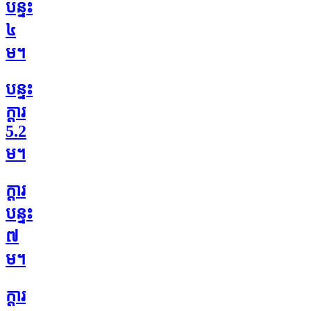
បន្ទះ
៤
ម។
បន្ទះ
ក្តារ
5.2
ម។
ក្តារ
បន្ទះ
៧
ម។
ក្តារ