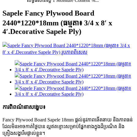
លទ្ធផលតេស្ត 1 Moisture Content %...
Sapele Fancy Plywood Board
2440*1220*18mm (ធម្មតា៖ 3/4 x 8′ x
4′.Decorative Sapele Ply)
ការពិពណ៌នាសង្ខេប៖
Fancy Plywood Board Sapele 18mm ផ្តល់នូវភាពឆើតឆាយ និងភាពធន់
ដែលមិនអាចកាត់ថ្លៃបាន ល្អឥតខ្ចោះសម្រាប់ផ្នែកខាងក្នុងដ៏ប្រណិត និង
គ្រឿងសង្ហារឹមផ្ទាល់ខ្លួន។