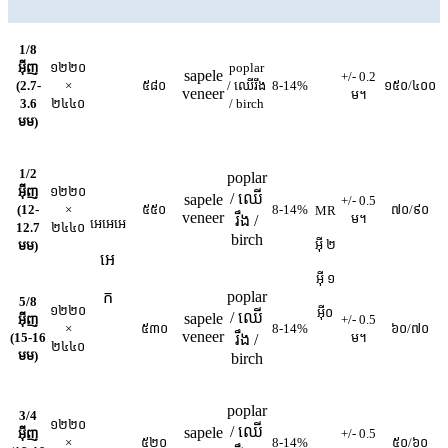
1/8
អ៊ីញ
១២២០
poplar
sapele
+/- 0.2
(2.7-
×
៥៨០
/ ឈើរឹង
8-14%
១៥០/៤០០
veneer
ម។
3.6
២៤៤០
/ birch
មម)
1/2
poplar
អ៊ីញ
១២២០
/ ឈើ
sapele
+/- 0.5
(12-
×
៥៥០
8-14%
៧០/៩០
MR
veneer
ម។
រឹង /
អេអេអេ
12.7
២៤៤០
birch
អ៊ី ២
មម)
អេ
អ៊ី ១
poplar
ក
5/8
១២២០
អ៊ី០
/ ឈើ
sapele
អ៊ីញ
+/- 0.5
×
៥៣០
8-14%
៦០/៧០
veneer
(15-16
ម។
រឹង /
២៤៤០
មម)
birch
poplar
3/4
១២២០
/ ឈើ
sapele
អ៊ីញ
+/- 0.5
×
៥២០
8-14%
៥០/៦០