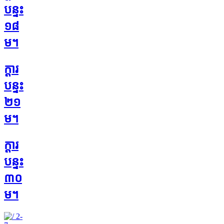
បន្ទះ
១៨
ម។
ក្តារ
បន្ទះ
២១
ម។
ក្តារ
បន្ទះ
៣០
ម។