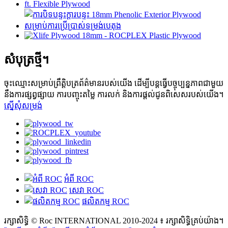
សំបុត្រថ្មី។
ចុះឈ្មោះសម្រាប់ព្រឹត្តិបត្រព័ត៌មានរបស់យើង ដើម្បីបន្តធ្វើបច្ចុប្បន្នភាពជាមួយ
នឹងការផ្សព្វផ្សាយ ការបញ្ចុះតម្លៃ ការលក់ និងការផ្តល់ជូនពិសេសរបស់យើង។
ស្នើសុំសម្រង់
អំពី ROC
សេវា ROC
ផលិតកម្ម ROC
រក្សាសិទ្ធិ © Roc INTERNATIONAL 2010-2024 ៖ រក្សាសិទ្ធិគ្រប់យ៉ាង។