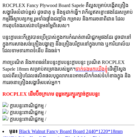
ROCPLEX Fancy Plywood Board Sapele គឺល្អសម្រាប់បង្កើតគ្រឿង
សង្ហារិមលំដាប់ខ្ពស់ ដូចជាតុ ទូ និងទូដាក់ធ្នើ។ វាក៏ល្អឥតខ្ចោះផងដែរសម្រាប់
កម្មវិធីស្ថាបត្យកម្ម រួមទាំងផ្ទាំងជញ្ជាំង កម្រាល និងការរចនាពិដាន ដែល
ការតុបតែងរបស់វាបន្ថែមតម្លៃពិសេស។
បន្ទះក្តារនេះក៏ត្រូវបានប្រើប្រាស់ក្នុងការកំណត់ពាណិជ្ជកម្មផងដែរ ដូចជានៅ
ក្នុងការសាងសង់គ្រឿងបង្ហាញ និងគ្រឿងបរិក្ខារនៅក្នុងហាង ឬការិយាល័យ
ដែលទាមទារភាពទំនើប និងធន់។
ភាពប្រណិត និងភាពធន់នៃបន្ទះក្តារបន្ទះក្តារបន្ទះ ប្រណិត ROCPLEX
Sapele 18mm សម្រាប់គម្រោងរបស់អ្នក។
ទាក់ទងមកយើងខ្ញុំ
ដើម្បីស្វែង
យល់ពីរបៀបដែលផលិតផលបុព្វលាភនេះអាចលើកកំពស់ទំហំខាងក្នុង និង
ការរចនាគ្រឿងសង្ហារឹមរបស់អ្នក។
ROCPLEX ដើមប៊ីចក្រហម
ពុម្ពអក្សរក្បូរក្បាច់
ក្តារបន្ទះ
មុន៖
Black Walnut Fancy Board Board 2440*1220*18mm