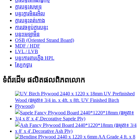
ក្តារបន្ទះសមុទ្រ
បន្ទះក្តារមិនរអិល
ក្តារបន្ទះពត់កោង
ការវេចខ្ចប់ក្តារបន្ទះ
បន្ទះមេឡាមីន
OSB (Oriented Strand Board)
MDF / HDF
LVL / LVB
បន្ទះការពារភ្លើង HPL
ស្បែកទ្វារ
ទំព័រដើម ផលិតផលពិភពលោក