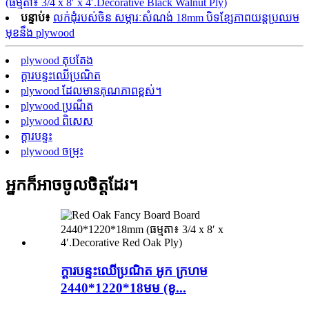
(ធម្មតា៖ 3/4 x 8′ x 4′.Decorative Black Walnut Ply)
បន្ទាប់៖
លក់ដុំរបស់ចិន សម្ភារៈសំណង់ 18mm បិទខ្សែភាពយន្តប្រឈម
មុខនឹង plywood
plywood តុបតែង
ក្តារបន្ទះឈើប្រណិត
plywood ដែលមានគុណភាពខ្ពស់។
plywood ប្រណីត
plywood ពិសេស
ក្តារបន្ទះ
plywood ចម្រុះ
អ្នកក៏អាចចូលចិត្តដែរ។
ក្តារបន្ទះឈើប្រណិត អូក ក្រហម
2440*1220*18មម (ខូ...