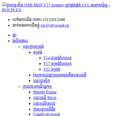
ហៅមកយើង
0086-15152013388
ទាក់ទងមកយើងខ្ញុំ
roc@plywood.cn
ផ្ទះ
ផលិតផល
បន្ទះក្តារទម្រង់
ទម្រង់
F14 ទម្រង់បែបបទ
F17 ទម្រង់បែបបទ
F22 ទម្រង់
ខ្សែភាពយន្តប្រឈមមុខនឹងបន្ទះឈើ
បន្ទះប្លាស្ទិក
ក្តារបន្ទះពាណិជ្ជកម្ម
ក្តារបន្ទះ Poplar
បន្ទះឈើ Birch
បន្ទះឈើស្រល់
ក្តារបន្ទះឈើរឹង
Combi plywood