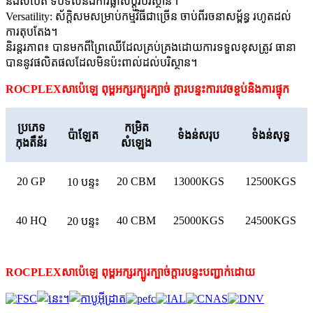
និងសំប៉ែត ទប់ទល់នឹងការផ្លាស់ប្តូរបរិស្ថាន។
Versatility: ស័ក្តិសមសម្រាប់កម្មវិធីជាច្រើន ចាប់ពីរចនាសម្ព័ន្ធ រហូតដល់
ការតុបតែង។
និរន្តរភាព៖ បានមកពីព្រៃឈើដែលគ្រប់គ្រងដោយការទទួលខុសត្រូវ ធានា
បាននូវផលិតផលដែលមិនប៉ះពាល់ដល់បរិស្ថាន។
ROCPLEX
សាប៉េឡេ
ពុម្ពអក្សរក្បូរក្បាច់
ក្តារបន្ទះ
ការវេចខ្ចប់និងការផ្ទុក
ប្រភេទ
កម្រិត
ប៉ាឡែត
ទំងន់សរុប
ទំងន់សុទ្ធ
កុងតឺន័រ
សំឡេង
20 GP
20 CBM
13000KGS
12500KGS
10 បន្ទះ
40 HQ
40 CBM
25000KGS
24500KGS
20 បន្ទះ
ROCPLEX
សាប៉េឡេ
ពុម្ពអក្សរក្បូរក្បាច់
ក្តារបន្ទះ
បញ្ជាក់ដោយ