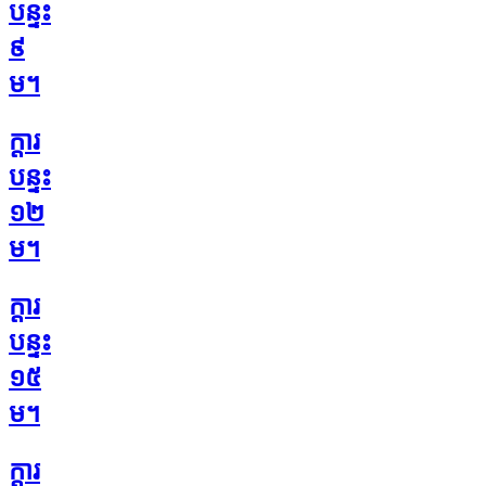
បន្ទះ
៩
ម។
ក្តារ
បន្ទះ
១២
ម។
ក្តារ
បន្ទះ
១៥
ម។
ក្តារ