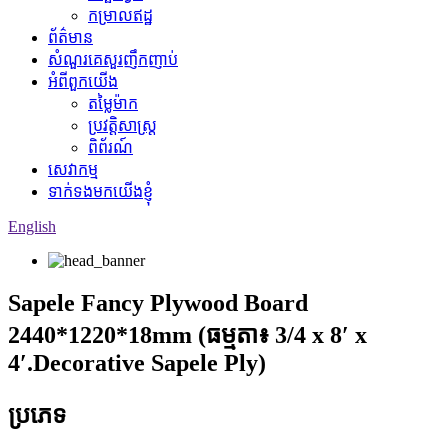
កម្រាលឥដ្ឋ
ព័ត៌មាន
សំណួរគេសួរញឹកញាប់
អំពីពួកយើង
តម្លៃម៉ាក
ប្រវត្តិសាស្ត្រ
ពិព័រណ៍
សេវាកម្ម
ទាក់ទងមកយើងខ្ញុំ
English
Sapele Fancy Plywood Board
2440*1220*18mm (ធម្មតា៖ 3/4 x 8′ x
4′.Decorative Sapele Ply)
ប្រភេទ