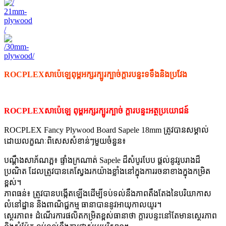
ROCPLEX
សាប៉េឡេ
ពុម្ពអក្សរក្បូរក្បាច់
ក្តារបន្ទះ
ទទឹងនិងប្រវែង
ROCPLEX
សាប៉េឡេ
ពុម្ពអក្សរក្បូរក្បាច់
ក្តារបន្ទះ
អត្ថប្រយោជន៍
ROCPLEX Fancy Plywood Board Sapele 18mm ត្រូវបានសម្គាល់
ដោយលក្ខណៈពិសេសសំខាន់ៗមួយចំនួន៖
បណ្តឹងសាភ័ណភ្ព៖ ផ្ទាំងក្រណាត់ Sapele ដ៏សំបូរបែប ផ្តល់នូវរូបរាងដ៏
ប្រណិត ដែលត្រូវបានគេស្វែងរកយ៉ាងខ្លាំងនៅក្នុងការរចនាខាងក្នុងកម្រិត
ខ្ពស់។
ភាពធន់៖ ត្រូវបានបង្កើតឡើងដើម្បីទប់ទល់នឹងភាពតឹងតែងនៃបរិយាកាស
លំនៅដ្ឋាន និងពាណិជ្ជកម្ម ធានាបាននូវអាយុកាលយូរ។
ស្ថេរភាព៖ ដំណើរការផលិតកម្រិតខ្ពស់ធានាថា ក្តារបន្ទះនៅតែមានស្ថេរភាព