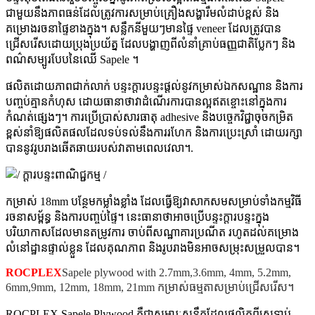
ជាមួយនឹងភាពធន់ដែលត្រូវការសម្រាប់គ្រឿងសង្ហារឹមលំដាប់ខ្ពស់ និង
គម្រោងរចនាផ្ទៃខាងក្នុង។ សន្លឹកនីមួយៗមានផ្ទៃ veneer ដែលត្រូវបាន
ជ្រើសរើសដោយប្រុងប្រយ័ត្ន ដែលបង្ហាញពីលំនាំគ្រាប់ធញ្ញជាតិប្លែកៗ និង
ពណ៌សម្បូរបែបនៃឈើ Sapele ។
ផលិតដោយភាពជាក់លាក់ បន្ទះក្តារបន្ទះផ្តល់នូវកម្រាស់ឯកសណ្ឋាន និងការ
បញ្ចប់គ្មានកំហុស ដោយធានាថាវាដំណើរការបានល្អឥតខ្ចោះនៅក្នុងការ
កំណត់ផ្សេងៗ។ ការប្រើប្រាស់សារធាតុ adhesive និងបច្ចេកវិជ្ជាចុចកម្រិត
ខ្ពស់នាំឱ្យផលិតផលដែលទប់ទល់នឹងការរហែក និងការប្រេះស្រាំ ដោយរក្សា
បាននូវរូបរាងឆើតឆាយរបស់វាតាមពេលវេលា។
.
កម្រាស់ 18mm បន្ថែមកម្លាំងខ្លាំង ដែលធ្វើឱ្យវាសាកសមសម្រាប់ទាំងកម្មវិធី
រចនាសម្ព័ន្ធ និងការបញ្ចប់ផ្ទៃ។ នេះធានាថាអាចប្រើបន្ទះក្តារបន្ទះក្នុង
បរិយាកាសដែលមានតម្រូវការ ចាប់ពីសណ្ឋាគារប្រណីត រហូតដល់គម្រោង
លំនៅដ្ឋានផ្ទាល់ខ្លួន ដែលគុណភាព និងរូបរាងមិនអាចសម្រុះសម្រួលបាន។
ROCPLEX
Sapele plywood with 2.7mm,3.6mm, 4mm, 5.2mm,
6mm,9mm, 12mm, 18mm, 21mm កម្រាស់ធម្មតាសម្រាប់ជ្រើសរើស។
ROCPLEX Sapele Plywood គឺជាសម្ភារៈសន្លឹកដែលផលិតពីស្រទាប់