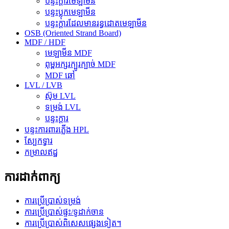
បន្ទះក្តារមេឡាមីន
បន្ទះប្លុកមេឡាមីន
បន្ទះក្តារដែលមានរន្ធដោតមេឡាមីន
OSB (Oriented Strand Board)
MDF / HDF
មេឡាមីន MDF
ពុម្ពអក្សរក្បូរក្បាច់ MDF
MDF ឆៅ
LVL / LVB
ស៊ុម LVL
ទម្រង់ LVL
បន្ទះក្តារ
បន្ទះការពារភ្លើង HPL
ស្បែកទ្វារ
កម្រាលឥដ្ឋ
ការដាក់ពាក្យ
ការប្រើប្រាស់ទម្រង់
ការប្រើប្រាស់ផ្ទះ/ទូដាក់ចាន
ការប្រើប្រាស់ពិសេសផ្សេងទៀត។