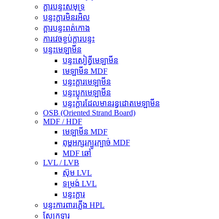
ក្តារបន្ទះសមុទ្រ
បន្ទះក្តារមិនរអិល
ក្តារបន្ទះពត់កោង
ការវេចខ្ចប់ក្តារបន្ទះ
បន្ទះមេឡាមីន
បន្ទះសៀគ្វីមេឡាមីន
មេឡាមីន MDF
បន្ទះក្តារមេឡាមីន
បន្ទះប្លុកមេឡាមីន
បន្ទះក្តារដែលមានរន្ធដោតមេឡាមីន
OSB (Oriented Strand Board)
MDF / HDF
មេឡាមីន MDF
ពុម្ពអក្សរក្បូរក្បាច់ MDF
MDF ឆៅ
LVL / LVB
ស៊ុម LVL
ទម្រង់ LVL
បន្ទះក្តារ
បន្ទះការពារភ្លើង HPL
ស្បែកទ្វារ