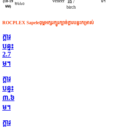
veneer
(18-19
ម។
រឹង /
២៤៤០
មម)
birch
ROCPLEX Sapele
ពុម្ពអក្សរក្បូរក្បាច់
ក្តារបន្ទះ
កម្រាស់
ក្តារ
បន្ទះ
2.7
ម។
ក្តារ
បន្ទះ
៣.៦
ម។
ក្តារ