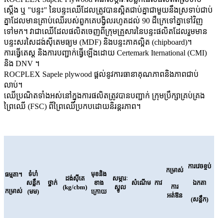
ស្តើង ឬ "បន្ទះ" នៃបន្ទះឈើដែលត្រូវបានស្អិតជាប់គ្នាជាមួយនឹងស្រទាប់ជាប់
គ្នាដែលមានគ្រាប់ឈើរបស់ពួកគេបង្វិលរហូតដល់ 90 ដឺក្រេទៅគ្នាទៅវិញ
ទៅមក។ វា​ជា​ឈើ​ដែល​ផលិត​ចេញ​ពី​ក្រុម​គ្រួសារ​នៃ​បន្ទះ​ផលិត​ដែល​រួម​មាន​
បន្ទះ​សរសៃ​ដង់ស៊ីតេ​មធ្យម (MDF) និង​បន្ទះ​ភាគល្អិត (chipboard)។
ការធ្វើតេស្ត និងការបញ្ជាក់ធ្វើឡើងដោយ Certemark Iternational (CMI)
និង DNV ។
ROCPLEX Sapele plywood ផ្តល់នូវការធានាគុណភាពនិងភាពជាប់
លាប់។
ឈើប្រណិតទាំងអស់នៅក្នុងការផលិតត្រូវបានបញ្ជាក់ ក្រុមប្រឹក្សាគ្រប់គ្រង
ព្រៃឈើ (FSC) ពីព្រៃឈើប្រកបដោយនិរន្តរភាព។
ការវេចខ្ចប់
កម្រាស់
ទំហំ
មុខនិង
ធម្មតា។
ដង់ស៊ីតេ
សម្ភារៈ
សន្លឹក
ថ្នាក់
ខាង
សំណើម
កាវ
ឯកតា
ការ
(kg/cbm)
ស្នូល
កម្រាស់
(មម)
ក្រោយ
អត់ឱន
(សន្លឹក)