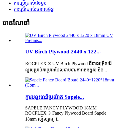
ការប្រើប្រាស់វេចខ្ចប់
ការប្រើប្រាស់រចនាសម្ព័ន្ធ
បានណែនាំ
UV Birch Plywood 2440 x 122...
ROCPLEX ® UV Birch Plywood គឺជាជម្រើសដ៏
ល្អសម្រាប់គម្រោងដែលទាមទារភាពធន់ខ្ពស់ និង...
ក្តារបន្ទះឈើប្រណិត Sapele...
SAPELE FANCY PLYWOOD 18MM
ROCPLEX ® Fancy Plywood Board Sapele
18mm ល្បីល្បាញ f...