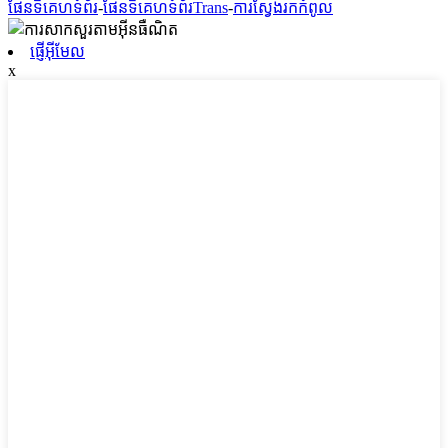
ផែនទីគេហទំព័រ
-
ផែនទីគេហទំព័រTrans
-
ការស្វែងរកកំពូល
ផ្ញើអ៊ីមែល
x