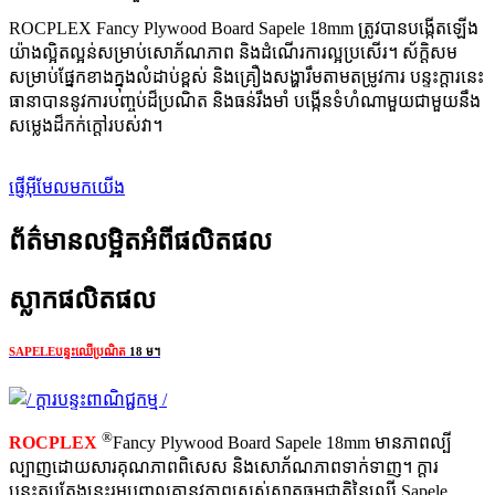
ROCPLEX Fancy Plywood Board Sapele 18mm ត្រូវ​បាន​បង្កើត​ឡើង​
យ៉ាង​ល្អិតល្អន់​សម្រាប់​សោភ័ណភាព និង​ដំណើរការ​ល្អ​ប្រសើរ។ ស័ក្តិសម
សម្រាប់ផ្នែកខាងក្នុងលំដាប់ខ្ពស់ និងគ្រឿងសង្ហារឹមតាមតម្រូវការ បន្ទះក្តារនេះ
ធានាបាននូវការបញ្ចប់ដ៏ប្រណិត និងធន់រឹងមាំ បង្កើនទំហំណាមួយជាមួយនឹង
សម្លេងដ៏កក់ក្តៅរបស់វា។
ផ្ញើអ៊ីមែលមកយើង
ព័ត៌មានលម្អិតអំពីផលិតផល
ស្លាកផលិតផល
SAPELE
បន្ទះឈើប្រណិត
18 ម។
®
ROCPLEX
Fancy Plywood Board Sapele 18mm មានភាពល្បី
ល្បាញដោយសារគុណភាពពិសេស និងសោភ័ណភាពទាក់ទាញ។ ក្តារ
បន្ទះតុបតែងនេះរួមបញ្ចូលគ្នានូវភាពស្រស់ស្អាតធម្មជាតិនៃឈើ Sapele