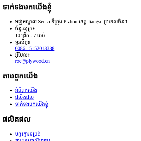
ទាក់ទងមកយើងខ្ញុំ
មជ្ឈមណ្ឌល Senso ទីក្រុង Pizhou ខេត្ត Jiangsu ប្រទេសចិន។
ច័ន្ទ-សុក្រ៖
10 ព្រឹក - 7 យប់
ទូរស័ព្ទ៖
0086-15152013388
អ៊ីមែល៖
roc@plywood.cn
តាមពួកយើង
អំពីពួកយើង
ផលិតផល
ទាក់ទងមកយើងខ្ញុំ
ផលិតផល
បន្ទះក្តារទម្រង់
ក្តារបន្ទះពាណិជ្ជកម្ម