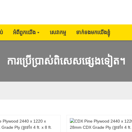
ប់
អំពីពួកយើង
សេវាកម្ម
ទាក់ទងមកយើងខ្ញុំ
ការប្រើប្រាស់ពិសេសផ្សេងទៀត។