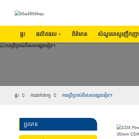
ផ្ទះ
ផលិតផល
ព័ត៌មាន
សំណួរគេសួរញឹកញា
ផ្ទះ
ការដាក់ពាក្យ
ការប្រើប្រាស់ពិសេសផ្សេងទៀត។
ប្រភេទ