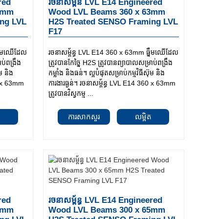
red
រចនាសម្ព័ន LVL E14 Engineered
3mm
Wood LVL Beams 360 x 63mm
ng LVL
H2S Treated SENSO Framing LVL
F17
្នឹមឈើដែល
រចនាសម្ព័ន្ធ LVL E14 360 x 63mm ធ្នឹមឈើដែល
ាប់ពង្រឹង
ត្រូវបានកែច្នៃ H2S ត្រូវបានព្យាបាលសម្រាប់ពង្រឹង
ុម និង
កម្លាំង និងធន់។ ល្អបំផុតសម្រាប់កម្មវិធីស៊ុម និង
00 x 63mm
ការងារធ្ងន់។ រចនាសម្ព័ន្ធ LVL E14 360 x 63mm
ត្រូវបានវិស្វកម្ម ...
ត
ការសាកសួរ
លម្អិត
red
រចនាសម្ព័ន្ធ LVL E14 Engineered
5mm
Wood LVL Beams 300 x 65mm