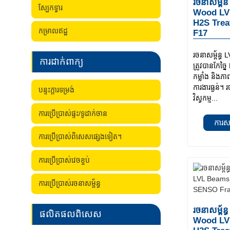
រចនាសម្ព
ស្បែកទ្វារ
Wood LV
H2S Tre
កម្រាលឥដ្ឋ
F17
រចនាសម្ព័ន្
ការដាក់ពាក្យ
ត្រូវបានកែច្ន
កម្លាំង និងភា
ការងារធ្ងន់
បន្ទះក្តារទម្រង់
វិស្វកម្ម...
ការប្រើប្រាស់ផ្ទះ/ទូដាក់ចាន
ការស
ការប្រើប្រាស់ពិសេសផ្សេងទៀត។
ការប្រើប្រាស់វេចខ្ចប់
ការប្រើប្រាស់រចនាសម្ព័ន្ធ
រចនាសម្ព័
ផលិតផលពិសេស
Wood LV