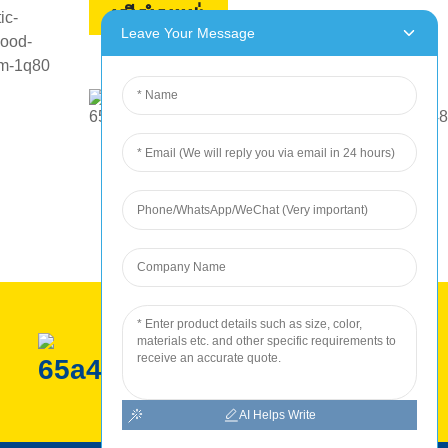
ស្នើសុំសម្រង់
Leave Your Message
ផលិតកម្ម ROC
AI Helps Write