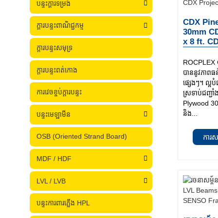
បន្ទះក្តារទម្រង់
CDX Pine
ក្តារបន្ទះពាណិជ្ជកម្ម
30mm CDX
x 8 ft. C
ក្តារបន្ទះសមុទ្រ
ROCPLEX C
ក្តារបន្ទះពត់កោង
បាននូវភាពធ
ផ្សេងៗ។ ល្អប
ការវេចខ្ចប់ក្តារបន្ទះ
ស្រទាប់ជញ្
Plywood 30m
និង...
បន្ទះមេឡាមីន
OSB (Oriented Strand Board)
ការស
MDF / HDF
LVL / LVB
បន្ទះការពារភ្លើង HPL