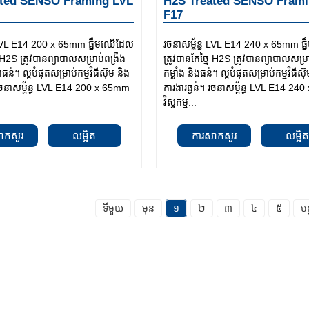
ated SENSO Framing LVL
H2S Treated SENSO Frami
F17
ធ LVL E14 200 x 65mm ធ្នឹមឈើដែល
រចនាសម្ព័ន្ធ LVL E14 240 x 65mm ធ
ៃ H2S ត្រូវបានព្យាបាលសម្រាប់ពង្រឹង
ត្រូវបានកែច្នៃ H2S ត្រូវបានព្យាបាលសម្រ
ពធន់។ ល្អបំផុតសម្រាប់កម្មវិធីស៊ុម និង
កម្លាំង និងធន់។ ល្អបំផុតសម្រាប់កម្មវិធីស៊
 រចនាសម្ព័ន្ធ LVL E14 200 x 65mm
ការងារធ្ងន់។ រចនាសម្ព័ន្ធ LVL E14 2
វិស្វកម្ម...
ាកសួរ
លម្អិត
ការសាកសួរ
លម្អិ
ទីមួយ
មុន
១
២
៣
៤
៥
បន