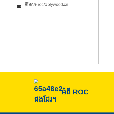
អ៊ីមែល៖ roc@plywood.cn
អំពី ROC