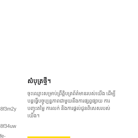
សំបុត្រថ្មី។
ចុះឈ្មោះសម្រាប់ព្រឹត្តិបត្រព័ត៌មានរបស់យើង ដើម្បី
បន្តធ្វើបច្ចុប្បន្នភាពជាមួយនឹងការផ្សព្វផ្សាយ ការ
បញ្ចុះតម្លៃ ការលក់ និងការផ្តល់ជូនពិសេសរបស់
យើង។