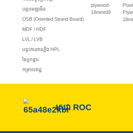
បន្ទះមេឡាមីន
OSB (Oriented Strand Board)
MDF / HDF
LVL / LVB
បន្ទះការពារភ្លើង HPL
ស្បែកទ្វារ
កម្រាលឥដ្ឋ
សេវា ROC