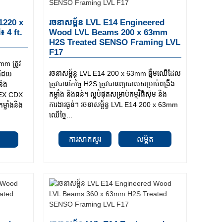
1220 x
រចនាសម្ព័ន LVL E14 Engineered
 4 ft.
Wood LVL Beams 200 x 63mm
H2S Treated SENSO Framing LVL
F17
 ត្រូវ
រចនាសម្ព័ន្ធ LVL E14 200 x 63mm ធ្នឹមឈើដែល
 ដែល
ត្រូវបានកែច្នៃ H2S ត្រូវបានព្យាបាលសម្រាប់ពង្រឹង
និង
កម្លាំង និងធន់។ ល្អបំផុតសម្រាប់កម្មវិធីស៊ុម និង
LEX CDX
ការងារធ្ងន់។ រចនាសម្ព័ន្ធ LVL E14 200 x 63mm
្លាំងនិង
ឈើច្នៃ...
ការសាកសួរ
លម្អិត
ត