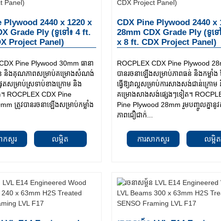
 Plywood 2440 x 1220 x
CDX Pine Plywood 2440 x 
 Grade Ply (ទូទៅ៖ 4 ft.
28mm CDX Grade Ply (ទូទៅ៖
DX Project Panel)
x 8 ft. CDX Project Panel)
DX Pine Plywood 30mm ធានា
ROCPLEX CDX Pine Plywood 28mm
ន់ និងគុណភាពសម្រាប់គម្រោងសំណង់
បានរចនាឡើងសម្រាប់ភាពធន់ និងកម្លាំង
ំផុតសម្រាប់ស្រទាប់ខាងក្រោម និង
ធ្វើឱ្យវាល្អសម្រាប់ការសាងសង់ជាន់ក្រោម 
ជាំង។ ROCPLEX CDX Pine
គម្រោងសាងសង់ផ្សេងៗទៀត។ ROCP
m ត្រូវបានរចនាឡើងសម្រាប់កម្លាំង
Pine Plywood 28mm រួមបញ្ចូលគ្នានូវកម
ភាពជឿជាក់...
ាកសួរ
លម្អិត
ការសាកសួរ
លម្អិ