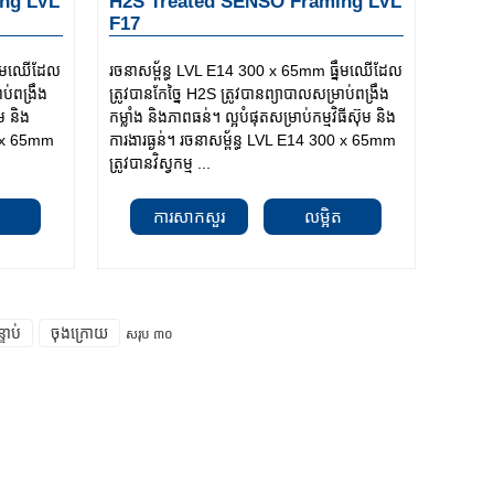
ng LVL
H2S Treated SENSO Framing LVL
F17
្នឹមឈើដែល
រចនាសម្ព័ន្ធ LVL E14 300 x 65mm ធ្នឹមឈើដែល
ាប់ពង្រឹង
ត្រូវបានកែច្នៃ H2S ត្រូវបានព្យាបាលសម្រាប់ពង្រឹង
ុម និង
កម្លាំង និងភាពធន់។ ល្អបំផុតសម្រាប់កម្មវិធីស៊ុម និង
40 x 65mm
ការងារធ្ងន់។ រចនាសម្ព័ន្ធ LVL E14 300 x 65mm
ត្រូវបានវិស្វកម្ម ...
ត
ការសាកសួរ
លម្អិត
្ទាប់
ចុងក្រោយ
សរុប ៣០