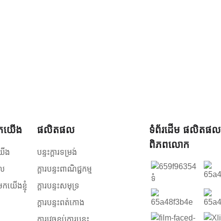
ួកយើង
ផលិតផល
ទំព័រដើម ផលិតផល
ពិភពលោក
យើង
បន្ទះក្តារទម្រង់
ល
ក្តារបន្ទះពាណិជ្ជកម្ម
កយើងខ្ញុំ
ក្តារបន្ទះសមុទ្រ
ក្តារបន្ទះពត់កោង
ការវេចខ្ចប់ក្តារបន្ទះ