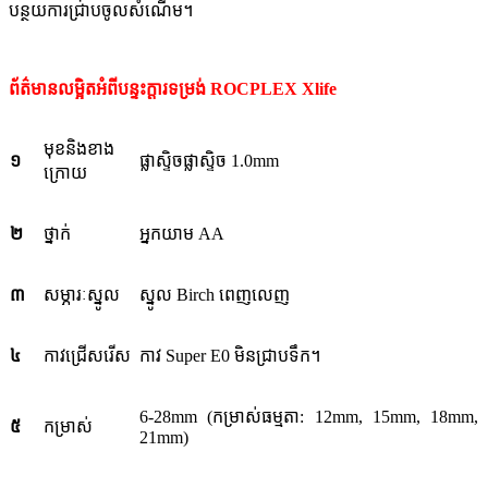
បន្ថយការជ្រាបចូលសំណើម។
ព័ត៌មានលម្អិតអំពីបន្ទះក្តារទម្រង់ ROCPLEX Xlife
មុខនិងខាង
១
ផ្លាស្ទិចផ្លាស្ទិច 1.0mm
ក្រោយ
២
ថ្នាក់
អ្នកយាម AA
៣
សម្ភារៈស្នូល
ស្នូល Birch ពេញលេញ
៤
កាវជ្រើសរើស
កាវ Super E0 មិនជ្រាបទឹក។
6-28mm (កម្រាស់ធម្មតា: 12mm, 15mm, 18mm,
៥
កម្រាស់
21mm)