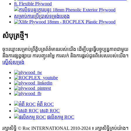
សំបុត្រថ្មី។
ចុះឈ្មោះសម្រាប់ព្រឹត្តិបត្រព័ត៌មានរបស់យើង ដើម្បីបន្តធ្វើបច្ចុប្បន្នភាពជាមួយ
នឹងការផ្សព្វផ្សាយ ការបញ្ចុះតម្លៃ ការលក់ និងការផ្តល់ជូនពិសេសរបស់យើង។
ស្នើសុំសម្រង់
អំពី ROC
សេវា ROC
ផលិតកម្ម ROC
រក្សាសិទ្ធិ © Roc INTERNATIONAL 2010-2024 ៖ រក្សាសិទ្ធិគ្រប់យ៉ាង។