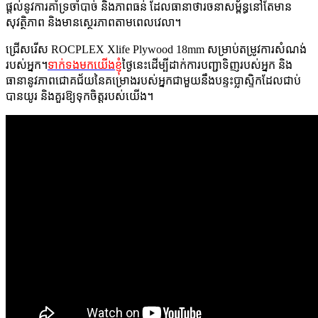
ផ្តល់នូវការគាំទ្រចាំបាច់ និងភាពធន់ ដែលធានាថារចនាសម្ព័ន្ធនៅតែមាន
សុវត្ថិភាព និងមានស្ថេរភាពតាមពេលវេលា។
ជ្រើសរើស ROCPLEX Xlife Plywood 18mm សម្រាប់តម្រូវការសំណង់
របស់អ្នក។
ទាក់ទងមកយើងខ្ញុំ
ថ្ងៃនេះដើម្បីដាក់ការបញ្ជាទិញរបស់អ្នក និង
ធានានូវភាពជោគជ័យនៃគម្រោងរបស់អ្នកជាមួយនឹងបន្ទះប្លាស្ទិកដែលជាប់
បានយូរ និងគួរឱ្យទុកចិត្តរបស់យើង។