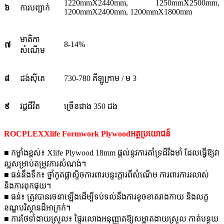
1220mmX2440mm, 1250mmX2500mm,
៦
ការបញ្ជាក់
1200mmX2400mm, 1200mmX1800mm
មាតិកា
8-14%
៧
សំណើម
៨
ដង់ស៊ីតេ
730-780 គីឡូក្រាម / ម 3
៩
វដ្តជីវិត
ច្រើនជាង 350 ដង
ROCPLEX
Xlife Formwork Plywood
អត្ថប្រយោជន៍
■ កម្លាំងខ្ពស់៖ Xlife Plywood 18mm ផ្តល់នូវការគាំទ្រដ៏រឹងមាំ ដែលធ្វើឱ្យវា
ល្អសម្រាប់តម្រូវការសំណង់។
■ ធន់នឹងទឹក៖ ថ្នាំកូតផ្លាស្ទិចការពារបន្ទះក្តារពីសំណើម ការពារការរលាស់
និងការពុកផុយ។
■ ធន់៖ ត្រូវបានរចនាឡើងដើម្បីទប់ទល់នឹងការខូចខាតរាងកាយ និងលក្ខ
ខណ្ឌបរិស្ថានដ៏អាក្រក់។
■ ការថែទាំងាយស្រួល៖ ផ្ទៃរលោងអនុញ្ញាតឱ្យសម្អាតងាយស្រួល កាត់បន្ថយ