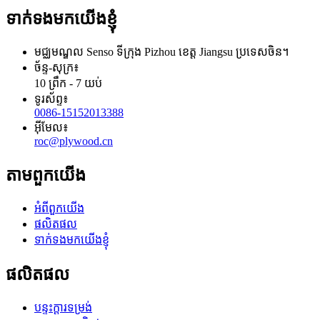
ទាក់ទងមកយើងខ្ញុំ
មជ្ឈមណ្ឌល Senso ទីក្រុង Pizhou ខេត្ត Jiangsu ប្រទេសចិន។
ច័ន្ទ-សុក្រ៖
10 ព្រឹក - 7 យប់
ទូរស័ព្ទ៖
0086-15152013388
អ៊ីមែល៖
roc@plywood.cn
តាមពួកយើង
អំពីពួកយើង
ផលិតផល
ទាក់ទងមកយើងខ្ញុំ
ផលិតផល
បន្ទះក្តារទម្រង់