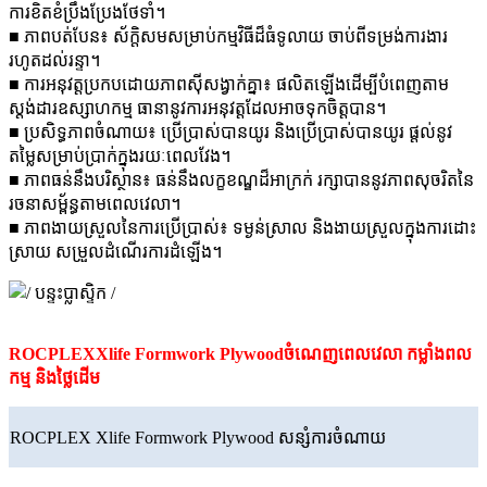
ការខិតខំប្រឹងប្រែងថែទាំ។
■ ភាពបត់បែន៖ ស័ក្តិសមសម្រាប់កម្មវិធីដ៏ធំទូលាយ ចាប់ពីទម្រង់ការងារ
រហូតដល់រន្ទា។
■ ការអនុវត្តប្រកបដោយភាពស៊ីសង្វាក់គ្នា៖ ផលិតឡើងដើម្បីបំពេញតាម
ស្តង់ដារឧស្សាហកម្ម ធានានូវការអនុវត្តដែលអាចទុកចិត្តបាន។
■ ប្រសិទ្ធភាពចំណាយ៖ ប្រើប្រាស់បានយូរ និងប្រើប្រាស់បានយូរ ផ្តល់នូវ
តម្លៃសម្រាប់ប្រាក់ក្នុងរយៈពេលវែង។
■ ភាពធន់នឹងបរិស្ថាន៖ ធន់នឹងលក្ខខណ្ឌដ៏អាក្រក់ រក្សាបាននូវភាពសុចរិតនៃ
រចនាសម្ព័ន្ធតាមពេលវេលា។
■ ភាពងាយស្រួលនៃការប្រើប្រាស់៖ ទម្ងន់ស្រាល និងងាយស្រួលក្នុងការដោះ
ស្រាយ សម្រួលដំណើរការដំឡើង។
ROCPLEX
Xlife Formwork Plywood
ចំណេញពេលវេលា កម្លាំងពល
កម្ម និងថ្លៃដើម
ROCPLEX Xlife Formwork Plywood សន្សំការចំណាយ