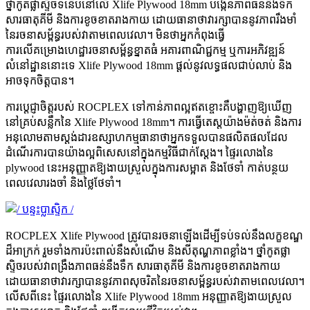
ថ្នាំកូតផ្លាស្ទិចទំនើបនៅលើ Xlife Plywood 18mm បង្កើនភាពធន់នឹងទឹក
សារធាតុគីមី និងការខូចខាតរាងកាយ ដោយធានាថាវារក្សាបាននូវភាពរឹងមាំ
នៃរចនាសម្ព័ន្ធរបស់វាតាមពេលវេលា។ មិនថាអ្នកកំពុងធ្វើ
ការលើគម្រោងហេដ្ឋារចនាសម្ព័ន្ធខ្នាតធំ អគារពាណិជ្ជកម្ម ឬការអភិវឌ្ឍន៍
លំនៅដ្ឋាននោះទេ Xlife Plywood 18mm ផ្តល់នូវលទ្ធផលជាប់លាប់ និង
អាចទុកចិត្តបាន។
ការប្តេជ្ញាចិត្តរបស់ ROCPLEX ទៅកាន់ភាពល្អឥតខ្ចោះគឺបង្ហាញឱ្យឃើញ
នៅគ្រប់សន្លឹកនៃ Xlife Plywood 18mm។ ការធ្វើតេស្តយ៉ាងម៉ត់ចត់ និងការ
អនុលោមតាមស្តង់ដារឧស្សាហកម្មធានាថាអ្នកទទួលបានផលិតផលដែល
ដំណើរការបានយ៉ាងល្អពិសេសនៅក្នុងកម្មវិធីជាក់ស្តែង។ ផ្ទៃរលោងនៃ
plywood នេះអនុញ្ញាតឱ្យងាយស្រួលក្នុងការសម្អាត និងថែទាំ កាត់បន្ថយ
ពេលវេលារងចាំ និងថ្លៃថែទាំ។
ROCPLEX Xlife Plywood ត្រូវបានរចនាឡើងដើម្បីទប់ទល់នឹងលក្ខខណ្ឌ
ដ៏អាក្រក់ រួមទាំងការប៉ះពាល់នឹងសំណើម និងសីតុណ្ហភាពខ្លាំង។ ថ្នាំកូតផ្លា
ស្ទិចរបស់វាពង្រឹងភាពធន់នឹងទឹក សារធាតុគីមី និងការខូចខាតរាងកាយ
ដោយធានាថាវារក្សាបាននូវភាពសុចរិតនៃរចនាសម្ព័ន្ធរបស់វាតាមពេលវេលា។
លើសពីនេះ ផ្ទៃរលោងនៃ Xlife Plywood 18mm អនុញ្ញាតឱ្យងាយស្រួល