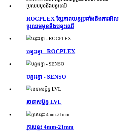
ROCPLEX ខ្សែភាពយន្តប្រឆាំងនឹងការរអិល
ប្រឈមមុខនឹងបន្ទះឈើ
បន្ទះរន្ទា - ROCPLEX
បន្ទះរន្ទា - SENSO
រចនាសម្ព័ន្ធ LVL
ក្តារបន្ទះ 4mm-21mm