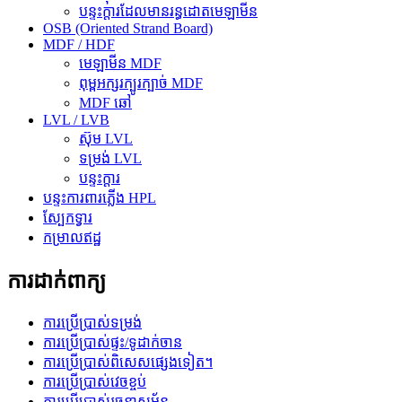
បន្ទះក្តារដែលមានរន្ធដោតមេឡាមីន
OSB (Oriented Strand Board)
MDF / HDF
មេឡាមីន MDF
ពុម្ពអក្សរក្បូរក្បាច់ MDF
MDF ឆៅ
LVL / LVB
ស៊ុម LVL
ទម្រង់ LVL
បន្ទះក្តារ
បន្ទះការពារភ្លើង HPL
ស្បែកទ្វារ
កម្រាលឥដ្ឋ
ការដាក់ពាក្យ
ការប្រើប្រាស់ទម្រង់
ការប្រើប្រាស់ផ្ទះ/ទូដាក់ចាន
ការប្រើប្រាស់ពិសេសផ្សេងទៀត។
ការប្រើប្រាស់វេចខ្ចប់
ការប្រើប្រាស់រចនាសម្ព័ន្ធ