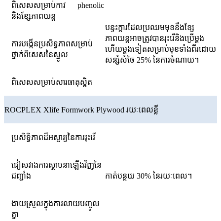
ពិសេសសម្រាប់កាវ phenolic
និងខ្សែភាពយន្ត
បន្ទះក្តារដែលប្រឈមមុខនឹងខ្សែ
ភាពយន្តអាចត្រូវបានរុះរើនិងប្រើម្តង
ការបង្កើនប្រសិទ្ធភាពសម្រាប់
ហើយម្តងទៀតសម្រាប់មុខទាំងពីរដោយ
ថ្នាក់ពិសេសនៃស្នូល
សន្សំសំចៃ 25% នៃការចំណាយ។
ពិសេសសម្រាប់សារធាតុស្អិត
ROCPLEX Xlife Formwork Plywood រយៈពេលខ្លី
ប្រសិទ្ធិភាពដ៏អស្ចារ្យនៃការរុះរើ
ជៀសវាងការស្ថាបនាឡើងវិញនៃ
ជញ្ជាំង
កាត់បន្ថយ 30% នៃរយៈពេល។
ងាយ​ស្រួល​ក្នុង​ការ​លាយ​បញ្ចូល​
គ្នា​