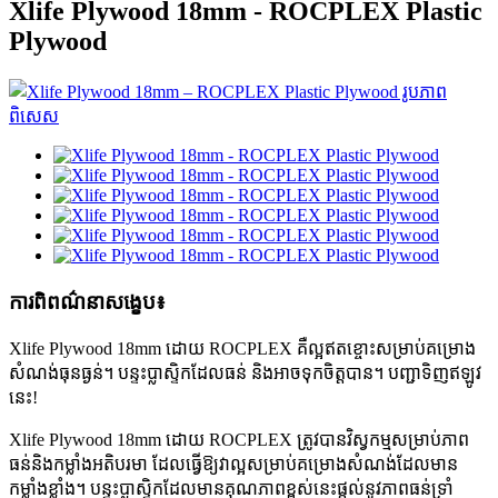
Xlife Plywood 18mm - ROCPLEX Plastic
Plywood
ការពិពណ៌នាសង្ខេប៖
Xlife Plywood 18mm ដោយ ROCPLEX គឺល្អឥតខ្ចោះសម្រាប់គម្រោង
សំណង់ធុនធ្ងន់។ បន្ទះប្លាស្ទិកដែលធន់ និងអាចទុកចិត្តបាន។ បញ្ជាទិញឥឡូវ
នេះ!
Xlife Plywood 18mm ដោយ ROCPLEX ត្រូវ​បាន​វិស្វកម្ម​សម្រាប់​ភាព​
ធន់​និង​កម្លាំង​អតិបរមា ដែល​ធ្វើ​ឱ្យ​វា​ល្អ​សម្រាប់​គម្រោង​សំណង់​ដែល​មាន​
កម្លាំង​ខ្លាំង។ បន្ទះប្លាស្ទិកដែលមានគុណភាពខ្ពស់នេះផ្តល់នូវភាពធន់ទ្រាំ