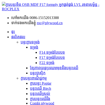
ហៅមកយើង
0086-15152013388
ទាក់ទងមកយើងខ្ញុំ
roc@plywood.cn
ផ្ទះ
ផលិតផល
បន្ទះក្តារទម្រង់
ទម្រង់
F14 ទម្រង់បែបបទ
F17 ទម្រង់បែបបទ
F22 ទម្រង់
ខ្សែភាពយន្តប្រឈមមុខនឹងបន្ទះឈើ
បន្ទះប្លាស្ទិក
ក្តារបន្ទះពាណិជ្ជកម្ម
ក្តារបន្ទះ Poplar
បន្ទះឈើ Birch
បន្ទះឈើស្រល់
ក្តារបន្ទះឈើរឹង
Combi plywood