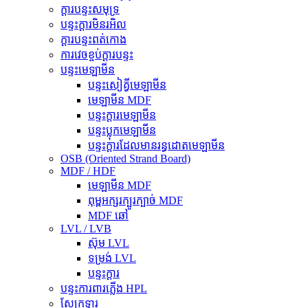
ក្តារបន្ទះសមុទ្រ
បន្ទះក្តារមិនរអិល
ក្តារបន្ទះពត់កោង
ការវេចខ្ចប់ក្តារបន្ទះ
បន្ទះមេឡាមីន
បន្ទះសៀគ្វីមេឡាមីន
មេឡាមីន MDF
បន្ទះក្តារមេឡាមីន
បន្ទះប្លុកមេឡាមីន
បន្ទះក្តារដែលមានរន្ធដោតមេឡាមីន
OSB (Oriented Strand Board)
MDF / HDF
មេឡាមីន MDF
ពុម្ពអក្សរក្បូរក្បាច់ MDF
MDF ឆៅ
LVL / LVB
ស៊ុម LVL
ទម្រង់ LVL
បន្ទះក្តារ
បន្ទះការពារភ្លើង HPL
ស្បែកទ្វារ