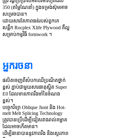
ត្រូវ វដ្តប្រើប្រាស់អតិបរមារហូតដល់
350 (តម្លៃណែនាំ) ក្នុងទម្រង់ស៊ុមអាច
សម្រេចបាន។
ដោយសារតែភាពធន់របស់ពួកគេ
សន្លឹក Rocplex Xlife Plywood គឺល្អ
សម្រាប់កម្មវិធី formwork ។
អ្នករចនា
ផលិតចេញពីសំបកឈើប្រណិតថ្នាក់
ខ្ពស់ ភ្ជាប់ជាមួយសារធាតុស្អិត Super
E0 ដែលមានភាពរឹងមាំនៃចំណង
ខ្ពស់។
បច្ចេកវិទ្យា Oblique Jiont និង Hot-
melt Melt Splicing Technology
ត្រូវបានប្រើដើម្បីជៀសវាងរាល់គម្លាត
ដែលអាចកើតមាន។
ដើម្បីធានាបាននូវភាពរឹង និងស្ថេរភាព