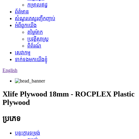
កម្រាលឥដ្ឋ
ព័ត៌មាន
សំណួរគេសួរញឹកញាប់
អំពីពួកយើង
តម្លៃម៉ាក
ប្រវត្តិសាស្ត្រ
ពិព័រណ៍
សេវាកម្ម
ទាក់ទងមកយើងខ្ញុំ
English
Xlife Plywood 18mm - ROCPLEX Plastic
Plywood
ប្រភេទ
បន្ទះក្តារទម្រង់