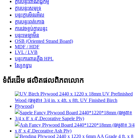
ក្តារបន្ទះពាណិជ្ជកម្ម
ក្តារបន្ទះសមុទ្រ
បន្ទះក្តារមិនរអិល
ក្តារបន្ទះពត់កោង
ការវេចខ្ចប់ក្តារបន្ទះ
បន្ទះមេឡាមីន
OSB (Oriented Strand Board)
MDF / HDF
LVL / LVB
បន្ទះការពារភ្លើង HPL
ស្បែកទ្វារ
ទំព័រដើម ផលិតផលពិភពលោក