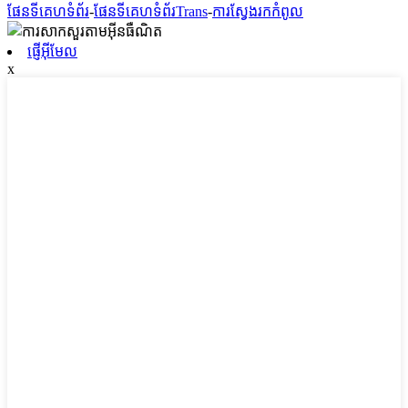
ផែនទីគេហទំព័រ
-
ផែនទីគេហទំព័រTrans
-
ការស្វែងរកកំពូល
ផ្ញើអ៊ីមែល
x