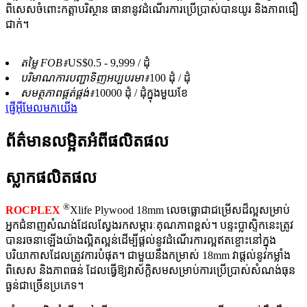
ពិសេសចំពោះកត្តាបរិស្ថាន ធានានូវដំណើរការប្រើប្រាស់បានយូរ និងភាពជឿ
ជាក់។
តម្លៃ FOB៖
US$0.5 - 9,999 / ដុំ
បរិមាណការបញ្ជាទិញអប្បបរមា៖
100 ដុំ / ដុំ
សមត្ថភាពផ្គត់ផ្គង់៖
10000 ដុំ / ដុំក្នុងមួយខែ
ផ្ញើអ៊ីមែលមកយើង
ព័ត៌មានលម្អិតអំពីផលិតផល
ស្លាកផលិតផល
®
ROCPLEX
Xlife Plywood 18mm លេចធ្លោជាជម្រើសដ៏ល្អសម្រាប់
អ្នកជំនាញសំណង់ដែលស្វែងរកសម្ភារៈគុណភាពខ្ពស់។ បន្ទះប្លាស្ទិកនេះត្រូវ
បានរចនាឡើងយ៉ាងល្អិតល្អន់ដើម្បីផ្តល់នូវដំណើរការល្អឥតខ្ចោះនៅក្នុង
បរិយាកាសដែលត្រូវការបំផុត។ ជាមួយនឹងកម្រាស់ 18mm វាផ្តល់នូវកម្លាំង
ពិសេស និងភាពធន់ ដែលធ្វើឱ្យវាស័ក្តិសមសម្រាប់ការប្រើប្រាស់សំណង់ធុន
ធ្ងន់ជាច្រើនប្រភេទ។