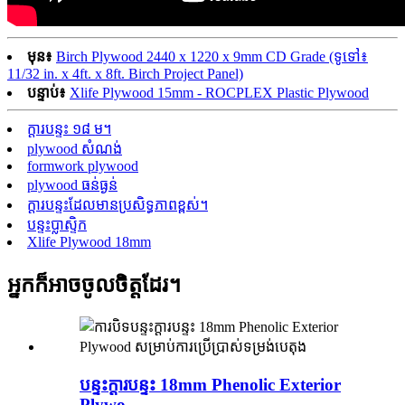
មុន៖
Birch Plywood 2440 x 1220 x 9mm CD Grade (ទូទៅ៖
11/32 in. x 4ft. x 8ft. Birch Project Panel)
បន្ទាប់៖
Xlife Plywood 15mm - ROCPLEX Plastic Plywood
ក្តារបន្ទះ ១៨ ម។
plywood សំណង់
formwork plywood
plywood ធន់ធ្ងន់
ក្តារបន្ទះដែលមានប្រសិទ្ធភាពខ្ពស់។
បន្ទះប្លាស្ទិក
Xlife Plywood 18mm
អ្នកក៏អាចចូលចិត្តដែរ។
បន្ទះក្តារបន្ទះ 18mm Phenolic Exterior
Plywo...