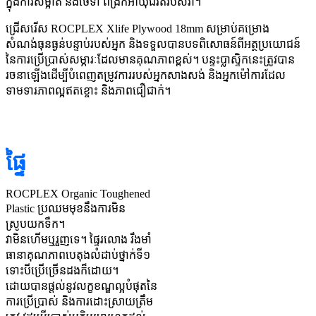
ក្នុងការសម្អាត និងថែទាំ ពង្រីកអាយុជីវិតរបស់វា។
ជ្រើសរើស ROCPLEX Xlife Plywood 18mm សម្រាប់គម្រោង
សំណង់ធុនធ្ងន់បន្ទាប់របស់អ្នក និងទទួលបានបទពិសោធន៍ពីអត្ថប្រយោជន៍
នៃការប្រើប្រាស់សម្ភារៈដែលមានគុណភាពខ្ពស់។ បន្ទះប្លាស្ទិកនេះត្រូវបាន
រចនាឡើងដើម្បីបំពេញតម្រូវការរបស់អ្នកសាងសង់ និងអ្នកម៉ៅការដែល
ទាមទារភាពល្អឥតខ្ចោះ និងភាពជឿជាក់។
ផ្ទៃ
ROCPLEX Organic Toughened
Plastic ប្រឈមមុខនឹងការមិន
ស្រូបយកទឹក។
វាមិនហើមឬរួញទេ។ ផ្ទៃរលោង រឹងមាំ
ធានាគុណភាពបេតុងលំដាប់ថ្នាក់ទី១
ទោះបីប្រើច្រើនដងក៏ដោយ។
ដោយបានផ្តល់នូវលក្ខខណ្ឌល្អបំផុតនៃ
ការប្រើប្រាស់ និងការដោះស្រាយត្រឹម