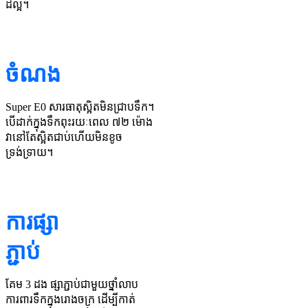
ដ៏ល្អ។
ចំណង
Super E0 សារធាតុស្អិតមិនជ្រាបទឹក។
បើ​ដាក់​ក្នុង​ទឹក​ពុះ​រយៈពេល ៧២ ម៉ោង
វា​នៅ​តែ​ស្អិត​ជាប់​ហើយ​មិន​ខូច​
ទ្រង់ទ្រាយ។
ការផ្សា
ភ្ជាប់
គែម 3 ដង ផ្សាភ្ជាប់ជាមួយថ្នាំលាប
ការពារទឹកក្នុងរោងចក្រ ដើម្បីកាត់