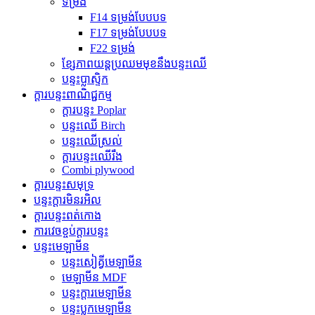
ទម្រង់
F14 ទម្រង់បែបបទ
F17 ទម្រង់បែបបទ
F22 ទម្រង់
ខ្សែភាពយន្តប្រឈមមុខនឹងបន្ទះឈើ
បន្ទះប្លាស្ទិក
ក្តារបន្ទះពាណិជ្ជកម្ម
ក្តារបន្ទះ Poplar
បន្ទះឈើ Birch
បន្ទះឈើស្រល់
ក្តារបន្ទះឈើរឹង
Combi plywood
ក្តារបន្ទះសមុទ្រ
បន្ទះក្តារមិនរអិល
ក្តារបន្ទះពត់កោង
ការវេចខ្ចប់ក្តារបន្ទះ
បន្ទះមេឡាមីន
បន្ទះសៀគ្វីមេឡាមីន
មេឡាមីន MDF
បន្ទះក្តារមេឡាមីន
បន្ទះប្លុកមេឡាមីន