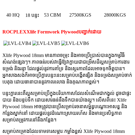
40 HQ
53 CBM
27500KGS
28000KGS
18 បន្ទះ
ROCPLEX
Xlife Formwork Plywood
បញ្ជាក់ដោយ
Xlife Plywood 18mm មានភាពចម្រុះ និងអាចប្រើប្រាស់បានក្នុងកម្មវិធី
សំណង់ផ្សេងៗ។ ភាពធន់របស់វាធ្វើឱ្យវាក្លាយជាជម្រើសដ៏ល្អសម្រាប់ការងារ
ទម្រង់ និងរន្ទា ដែលផ្តល់នូវការគាំទ្រ និងស្ថេរភាពដែលអាចទុកចិត្តបាន។
អ្នកសាងសង់ក៏អាចប្រើក្តារបន្ទះនេះសម្រាប់បង្កើតផ្សិត និងទម្រង់សម្រាប់ចាក់
បេតុង ដោយធានាបាននូវភាពរលោង និងគុណភាពខ្ពស់។
បន្ទះក្តារនេះគឺល្អសម្រាប់ប្រើក្នុងបរិយាកាសដែលសំណើមជាកង្វល់ ដូចជាផ្ទះ
បាយ និងបន្ទប់ទឹក ដោយសារធន់នឹងទឹកបានយ៉ាងល្អ។ លើសពីនេះ Xlife
Plywood 18mm អាចត្រូវបានប្រើសម្រាប់រចនាសម្ព័ន្ធបណ្តោះអាសន្ន និង
កន្លែងស្នាក់នៅ ដោយផ្តល់នូវដំណោះស្រាយរហ័ស និងមានប្រសិទ្ធភាព
សម្រាប់តម្រូវការនៅនឹងកន្លែង។
សម្រាប់គម្រោងដែលទាមទារសម្ភារៈកម្លាំងខ្ពស់ Xlife Plywood 18mm