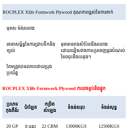
ROCPLEX Xlife Formwork Plywood គុណភាពខ្ពស់នៃការចាក់
មុខស ម៉ត់រលោង
រចនាសម្ព័ន្ធនៃការជ្រាបទឹកនិង
មុខមានរាងសំប៉ែតនិងរលោង
ខ្យល់
ដោយជៀសវាងការហូរចេញនូវសំណល់
នៃពពុះនិងបេតុង។
គែមត្រូវបានលាបដោយប្រុង
ប្រយ័ត្ន
ROCPLEX Xlife Formwork Plywood ការវេចខ្ចប់និងផ្ទុក
ប្រភេទ
កម្រិត
ប៉ាឡែត
ទំងន់សរុប
ទំងន់សុទ្ធ
កុងតឺន័រ
សំឡេង
20 GP
22 CBM
13000KGS
12500KGS
8 បន្ទះ