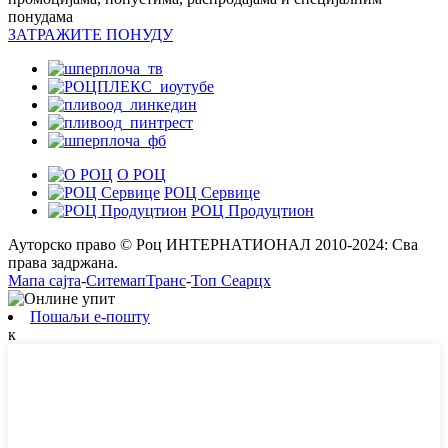
понудама
ЗАТРАЖИТЕ ПОНУДУ
О РОЦ
РОЦ Сервице
РОЦ Продуцтион
Ауторско право © Роц ИНТЕРНАТИОНАЛ 2010-2024: Сва
права задржана.
Мапа сајта
-
СитемапТранс
-
Топ Сеарцх
Пошаљи е-пошту
к