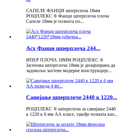
САПЕЛЕ ФАНЦИ шперплоча 18мм
РОЦПЛЕКС ® Фанци шперплоча плоча
Сапеле 18мм је позната по...
Асх Фанци шперплоча 244...
ИПЕР ПЛОЧА 18ММ РОЦПЛЕКС ®
Јасенова шперплоча 18мм је дизајнирана да
задовољи захтеве модерне конструкције...
Савијање шперплоче 2440 к 1220...
РОЦПЛЕКС ® шперплоча за савијање 2440
к 1220 к 6 мм АА класе, такође позната као...