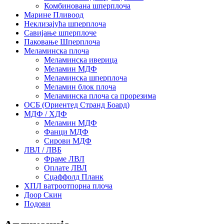
Комбинована шперплоча
Марине Пливоод
Неклизајућа шперплоча
Савијање шперплоче
Паковање Шперплоча
Меламинска плоча
Меламинска иверица
Меламин МДФ
Меламинска шперплоча
Меламин блок плоча
Меламинска плоча са прорезима
ОСБ (Ориентед Странд Боард)
МДФ / ХДФ
Меламин МДФ
Фанци МДФ
Сирови МДФ
ЛВЛ / ЛВБ
Фраме ЛВЛ
Оплате ЛВЛ
Сцаффолд Планк
ХПЛ ватроотпорна плоча
Доор Скин
Подови