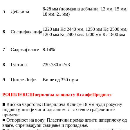
6-28 мм (нормална дебљина: 12 мм, 15 мм,
5
Дебљина
18 мм, 21 мм)
1220 мм Кс 2440 мм, 1250 мм Кс 2500 мм,
6
Спецификација
1200 мм Кс 2400 мм, 1200 мм Кс 1800 мм
7
Садржај влаге
8-14%
8
Густина
730-780 кг/м3
9
Цицле Лифе
Више од 350 пута
РОЦПЛЕКС
Шперплоча за оплату Кслифе
Предност
■ Висока чврстоћа: Шперплоча Кслифе 18 мм нуди робусну
подршку, што је чини идеалном за захтевне грађевинске
примене.
■ Отпорност на воду: Пластични премаз штити шперплочу од
влаге, спречавајући савијање и пропадање.