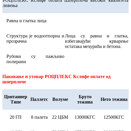
РОЦПЛЕКС Кслифе оплата Шперплоча високог квалитета
ливења
Равна и глатка лица
Структура је водоотпорна и
Лица су равна и глатка,
прозрачна
избегавајући крварење
остатака мехурића и бетона.
Рубови су пажљиво
полирани
Паковање и утовар РОЦПЛЕКС Кслифе оплате од
шперплоче
Цонтаинер
Бруто
Паллетс
Волуме
Нето тежина
Типе
тежина
20 ГП
8 палета
22 ЦБМ
13000КГС
12500КГС