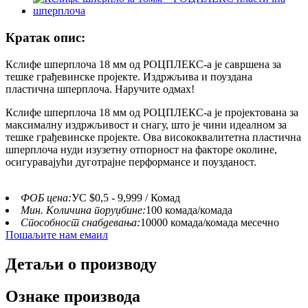
Кратак опис:
Кслифе шперплоча 18 мм од РОЦПЛЕКС-а је савршена за
тешке грађевинске пројекте. Издржљива и поуздана
пластична шперплоча. Наручите одмах!
Кслифе шперплоча 18 мм од РОЦПЛЕКС-а је пројектована за
максималну издржљивост и снагу, што је чини идеалном за
тешке грађевинске пројекте. Ова висококвалитетна пластична
шперплоча нуди изузетну отпорност на факторе околине,
осигуравајући дуготрајне перформансе и поузданост.
ФОБ цена:
УС $0,5 - 9,999 / Комад
Мин. Количина поруџбине:
100 комада/комада
Способност снабдевања:
10000 комада/комада месечно
Пошаљите нам емаил
Детаљи о производу
Ознаке производа