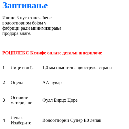
Заптивање
Ивице 3 пута запечаћене
водоотпорном бојом у
фабрици ради минимизирања
продора влаге.
РОЦПЛЕКС Кслифе оплате детаљи шперплоче
1
Лице и леђа
1,0 мм пластична двострука страна
2
Оцена
АА чувар
Основни
3
Фулл Бирцх Цоре
материјали
Лепак
4
Водоотпорни Супер Е0 лепак
Изаберите