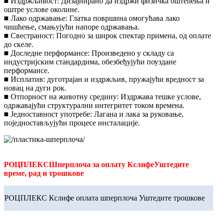
■ Издржљивост: Дизајнирано да издржи физичка оштећења и
оштре услове околине.
■ Лако одржавање: Глатка површина омогућава лако
чишћење, смањујући напоре одржавања.
■ Свестраност: Погодно за широк спектар примена, од оплате
до скеле.
■ Доследне перформансе: Произведено у складу са
индустријским стандардима, обезбеђујући поуздане
перформансе.
■ Исплатив: дуготрајан и издржљив, пружајући вредност за
новац на дуги рок.
■ Отпорност на животну средину: Издржава тешке услове,
одржавајући структурални интегритет током времена.
■ Једноставност употребе: Лагана и лака за руковање,
поједностављујући процесе инсталације.
РОЦПЛЕКС
Шперплоча за оплату Кслифе
Уштедите
време, рад и трошкове
РОЦПЛЕКС Кслифе оплата шперплоча Уштедите трошкове