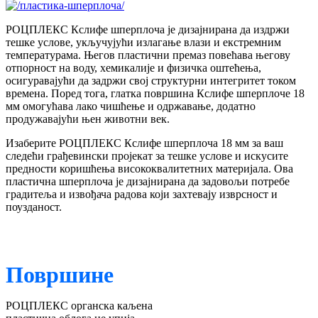
РОЦПЛЕКС Кслифе шперплоча је дизајнирана да издржи
тешке услове, укључујући излагање влази и екстремним
температурама. Његов пластични премаз повећава његову
отпорност на воду, хемикалије и физичка оштећења,
осигуравајући да задржи свој структурни интегритет током
времена. Поред тога, глатка површина Кслифе шперплоче 18
мм омогућава лако чишћење и одржавање, додатно
продужавајући њен животни век.
Изаберите РОЦПЛЕКС Кслифе шперплоча 18 мм за ваш
следећи грађевински пројекат за тешке услове и искусите
предности коришћења висококвалитетних материјала. Ова
пластична шперплоча је дизајнирана да задовољи потребе
градитеља и извођача радова који захтевају изврсност и
поузданост.
Површине
РОЦПЛЕКС органска каљена