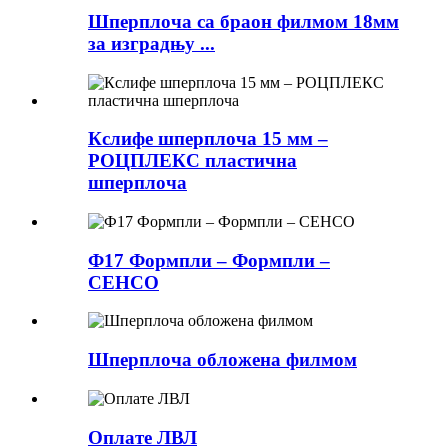
Шперплоча са браон филмом 18мм
за изградњу ...
Кслифе шперплоча 15 мм –
РОЦПЛЕКС пластична
шперплоча
Ф17 Формпли – Формпли –
СЕНСО
Шперплоча обложена филмом
Оплате ЛВЛ