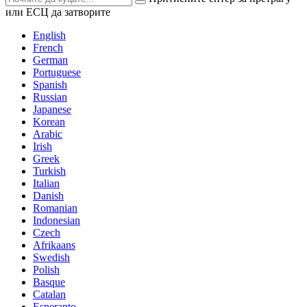
или ЕСЦ да затворите
English
French
German
Portuguese
Spanish
Russian
Japanese
Korean
Arabic
Irish
Greek
Turkish
Italian
Danish
Romanian
Indonesian
Czech
Afrikaans
Swedish
Polish
Basque
Catalan
Esperanto