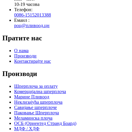
10-19 часова
Телефон:
0086-15152013388
Емаил :
роц@пливоод.цн
Пратите нас
О нама
Производи
Контактирајте нас
Производи
Шперплоча за оплату
Комерцијална шперплоча
Марине Пливоод
Неклизајућа шперплоча
Савијање шперплоче
Паковање Шперплоча
Меламинска плоча
ОСБ (Ориентед Странд Боард)
МДФ / ХДФ