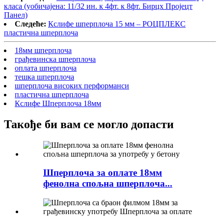
класа (уобичајена: 11/32 ин. к 4фт. к 8фт. Бирцх Пројецт
Панел)
Следеће:
Кслифе шперплоча 15 мм – РОЦПЛЕКС
пластична шперплоча
18мм шперплоча
грађевинска шперплоча
оплата шперплоча
тешка шперплоча
шперплоча високих перформанси
пластична шперплоча
Кслифе Шперплоча 18мм
Такође би вам се могло допасти
Шперплоча за оплате 18мм
фенолна спољна шперплоча...