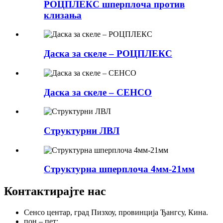
РОЦПЛЕКС шперплоча против
клизања
Даска за скеле – РОЦПЛЕКС
Даска за скеле – СЕНСО
Структурни ЛВЛ
Структурна шперплоча 4мм-21мм
Контактирајте нас
Сенсо центар, град Пизхоу, провинција Ђангсу, Кина.
пон – пет: