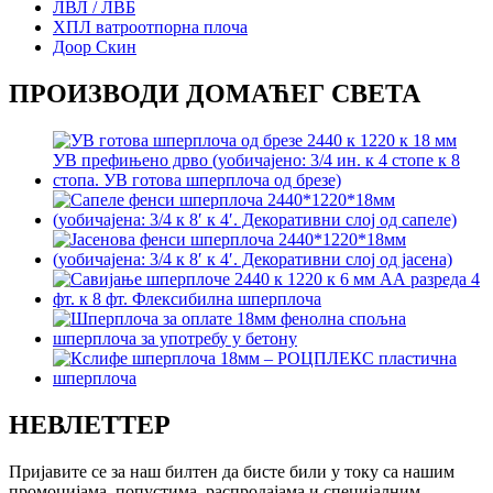
ЛВЛ / ЛВБ
ХПЛ ватроотпорна плоча
Доор Скин
ПРОИЗВОДИ ДОМАЋЕГ СВЕТА
НЕВЛЕТТЕР
Пријавите се за наш билтен да бисте били у току са нашим
промоцијама, попустима, распродајама и специјалним