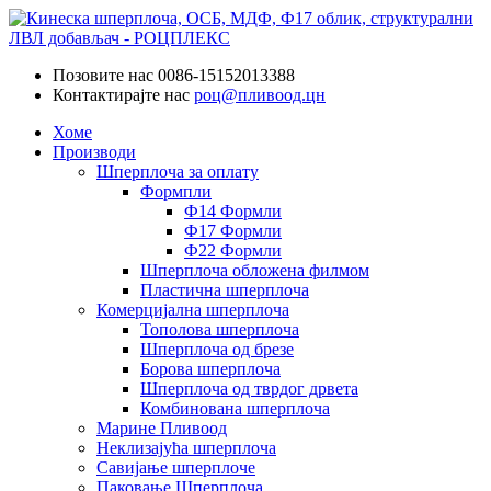
Позовите нас
0086-15152013388
Контактирајте нас
роц@пливоод.цн
Хоме
Производи
Шперплоча за оплату
Формпли
Ф14 Формли
Ф17 Формли
Ф22 Формли
Шперплоча обложена филмом
Пластична шперплоча
Комерцијална шперплоча
Тополова шперплоча
Шперплоча од брезе
Борова шперплоча
Шперплоча од тврдог дрвета
Комбинована шперплоча
Марине Пливоод
Неклизајућа шперплоча
Савијање шперплоче
Паковање Шперплоча