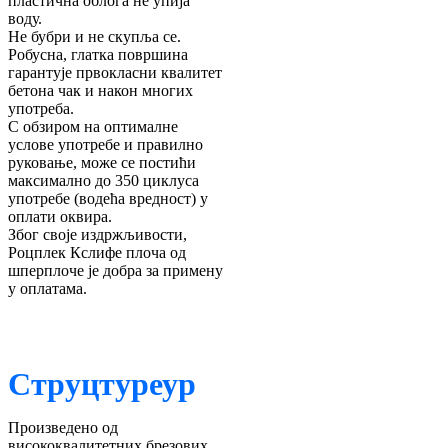
пластична облога не упија
воду.
Не бубри и не скупља се.
Робусна, глатка површина
гарантује првокласни квалитет
бетона чак и након многих
употреба.
С обзиром на оптималне
услове употребе и правилно
руковање, може се постићи
максимално до 350 циклуса
употребе (водећа вредност) у
оплати оквира.
Због своје издржљивости,
Роцплек Кслифе плоча од
шперплоче је добра за примену
у оплатама.
Струцтуреур
Произведено од
висококвалитетних брезових