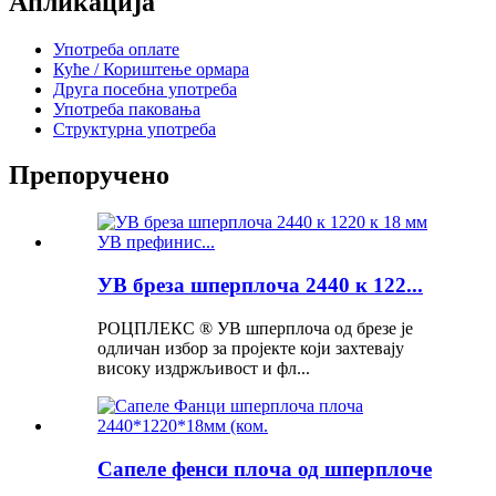
Апликација
Употреба оплате
Куће / Кориштење ормара
Друга посебна употреба
Употреба паковања
Структурна употреба
Препоручено
УВ бреза шперплоча 2440 к 122...
РОЦПЛЕКС ® УВ шперплоча од брезе је
одличан избор за пројекте који захтевају
високу издржљивост и фл...
Сапеле фенси плоча од шперплоче
...