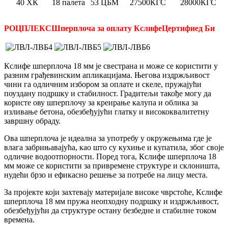
40 ХК
18 палета
53 ЦБМ
27500КГС
28000КГС
РОЦПЛЕКС
Шперплоча за оплату Кслифе
Цертифиед Би
Кслифе шперплоча 18 мм је свестрана и може се користити у
разним грађевинским апликацијама. Његова издржљивост
чини га одличним избором за оплате и скеле, пружајући
поуздану подршку и стабилност. Градитељи такође могу да
користе ову шперплочу за креирање калупа и облика за
изливање бетона, обезбеђујући глатку и висококвалитетну
завршну обраду.
Ова шперплоча је идеална за употребу у окружењима где је
влага забрињавајућа, као што су кухиње и купатила, због своје
одличне водоотпорности. Поред тога, Кслифе шперплоча 18
мм може се користити за привремене структуре и склоништа,
нудећи брзо и ефикасно решење за потребе на лицу места.
За пројекте који захтевају материјале високе чврстоће, Кслифе
шперплоча 18 мм пружа неопходну подршку и издржљивост,
обезбеђујући да структуре остану безбедне и стабилне током
времена.