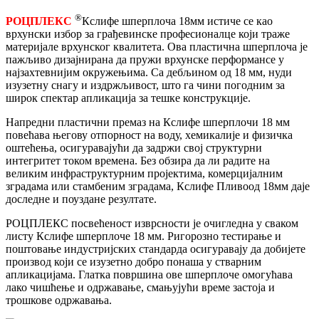
®
РОЦПЛЕКС
Кслифе шперплоча 18мм истиче се као
врхунски избор за грађевинске професионалце који траже
материјале врхунског квалитета. Ова пластична шперплоча је
пажљиво дизајнирана да пружи врхунске перформансе у
најзахтевнијим окружењима. Са дебљином од 18 мм, нуди
изузетну снагу и издржљивост, што га чини погодним за
широк спектар апликација за тешке конструкције.
Напредни пластични премаз на Кслифе шперплочи 18 мм
повећава његову отпорност на воду, хемикалије и физичка
оштећења, осигуравајући да задржи свој структурни
интегритет током времена. Без обзира да ли радите на
великим инфраструктурним пројектима, комерцијалним
зградама или стамбеним зградама, Кслифе Пливоод 18мм даје
доследне и поуздане резултате.
РОЦПЛЕКС посвећеност изврсности је очигледна у сваком
листу Кслифе шперплоче 18 мм. Ригорозно тестирање и
поштовање индустријских стандарда осигуравају да добијете
производ који се изузетно добро понаша у стварним
апликацијама. Глатка површина ове шперплоче омогућава
лако чишћење и одржавање, смањујући време застоја и
трошкове одржавања.