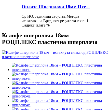
Оплате Шперплоча 18мм Пхе...
Ср НО. Јединица својства Метода
испитивања Вредност резултата теста 1
Садржај влаге % ...
Кслифе шперплоча 18мм –
РОЦПЛЕКС пластична шперплоча