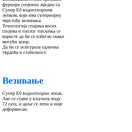
фурнира спојених заједно са
Супер Е0 водоотпорним
лепком, који има супериорну
чврстоћу везивања.
Технологија спајања косих
спојева и топлог топљења се
користе да би се избегао сваки
могући зазор.
Да би се осигурала одлична
тврдоћа и стабилност.
Везивање
Супер Е0 водоотпорни лепак.
Ако се стави у кључалу воду
72 сата, и даље се лепи и није
деформисан.