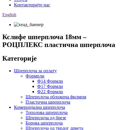
Контактирајте нас
English
Кслифе шперплоча 18мм –
РОЦПЛЕКС пластична шперплоча
Категорије
Шперплоча за оплату
Формпли
Ф14 Формли
Ф17 Формли
Ф22 Формли
Шперплоча обложена филмом
Пластична шперплоча
Комерцијална шперплоча
Тополова шперплоча
Шперплоча од брезе
Борова шперплоча
Шперплоча од тврдог дрвета