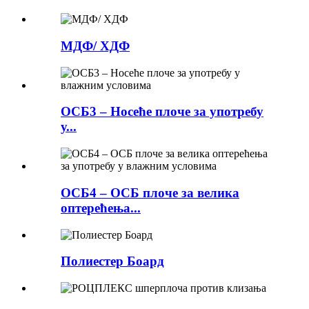
МДФ/ ХДФ
ОСБ3 – Носеће плоче за употребу
у...
ОСБ4 – ОСБ плоче за велика
оптерећења...
Полиестер Боард