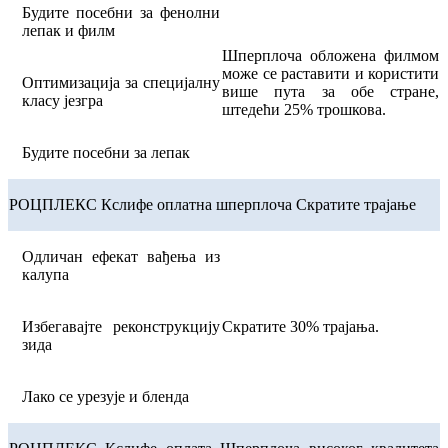
Будите посебни за фенолни
лепак и филм
Шперплоча обложена филмом
може се раставити и користити
Оптимизација за специјалну
више пута за обе стране,
класу језгра
штедећи 25% трошкова.
Будите посебни за лепак
РОЦПЛЕКС Кслифе оплатна шперплоча Скратите трајање
Одличан ефекат вађења из
калупа
Избегавајте реконструкцију
Скратите 30% трајања.
зида
Лако се урезује и бленда