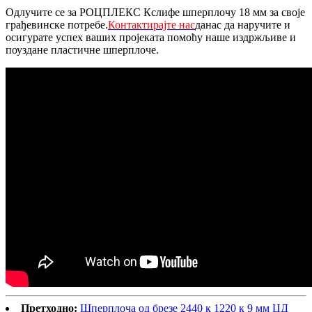
Одлучите се за РОЦПЛЕКС Кслифе шперплочу 18 мм за своје
грађевинске потребе.
Контактирајте нас
данас да наручите и
осигурате успех ваших пројеката помоћу наше издржљиве и
поуздане пластичне шперплоче.
Претходно:
Шперплоча од брезе 2440 к 1220 к 9 мм ЦД