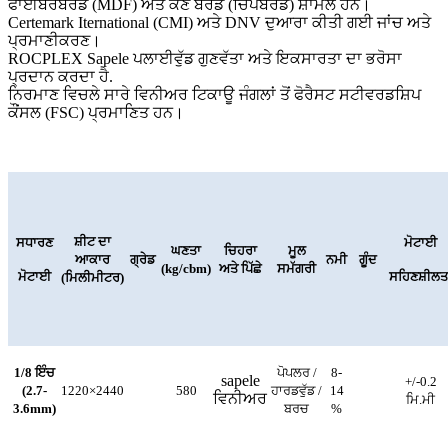
ਫਾਈਬਰਬੋਰਡ (MDF) ਅਤੇ ਕਣ ਬੋਰਡ (ਚਿੱਪਬੋਰਡ) ਸ਼ਾਮਲ ਹਨ।
Certemark Iternational (CMI) ਅਤੇ DNV ਦੁਆਰਾ ਕੀਤੀ ਗਈ ਜਾਂਚ ਅਤੇ
ਪ੍ਰਮਾਣੀਕਰਣ।
ROCPLEX Sapele ਪਲਾਈਵੁੱਡ ਗੁਣਵੱਤਾ ਅਤੇ ਇਕਸਾਰਤਾ ਦਾ ਭਰੋਸਾ
ਪ੍ਰਦਾਨ ਕਰਦਾ ਹੈ.
ਨਿਰਮਾਣ ਵਿਚਲੇ ਸਾਰੇ ਵਿਨੀਅਰ ਟਿਕਾਊ ਜੰਗਲਾਂ ਤੋਂ ਫੋਰੈਸਟ ਸਟੀਵਰਡਸ਼ਿਪ
ਕੌਂਸਲ (FSC) ਪ੍ਰਮਾਣਿਤ ਹਨ।
ਸ਼ੀਟ ਦਾ
ਸਧਾਰਣ
ਮੋਟਾਈ
ਘਣਤਾ
ਚਿਹਰਾ
ਮੂਲ
ਆਕਾਰ
ਗ੍ਰੇਡ
ਨਮੀ
ਗੂੰਦ
(kg/cbm)
ਅਤੇ ਪਿੱਛੇ
ਸਮੱਗਰੀ
ਮੋਟਾਈ
ਸਹਿਣਸ਼ੀਲਤ
(ਮਿਲੀਮੀਟਰ)
1/8 ਇੰਚ
ਪੋਪਲਰ /
8-
sapele
+/-0.2
(2.7-
1220×2440
580
ਹਾਰਡਵੁੱਡ /
14
ਵਿਨੀਅਰ
ਮਿ.ਮੀ
3.6mm)
ਬਰਚ
%