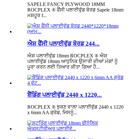
SAPELE FANCY PLYWOOD 18MM
ROCPLEX ® ਫੈਂਸੀ ਪਲਾਈਵੁੱਡ ਬੋਰਡ Sapele 18mm
ਮਸ਼ਹੂਰ f...
ਐਸ਼ ਫੈਂਸੀ ਪਲਾਈਵੁੱਡ ਬੋਰਡ 244...
ਐਸ਼ ਪਲਾਈਵੁੱਡ 18mm ROCPLEX ® ਐਸ਼
ਪਲਾਈਵੁੱਡ 18mm ਆਧੁਨਿਕ ਉਸਾਰੀ ਦੀਆਂ ਮੰਗਾਂ ਨੂੰ
ਪੂਰਾ ਕਰਨ ਲਈ ਤਿਆਰ ਕੀਤਾ ਗਿਆ ਹੈ...
ਬੈਂਡਿੰਗ ਪਲਾਈਵੁੱਡ 2440 x 1220...
ROCPLEX ® ਝੁਕਣ ਵਾਲਾ ਪਲਾਈਵੁੱਡ 2440 x 1220
x 6mm AA ਗ੍ਰੇਡ, ਜਿਸਨੂੰ...