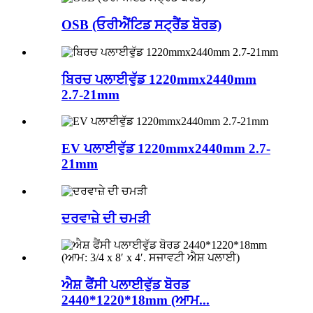
OSB (ਓਰੀਐਂਟਿਡ ਸਟ੍ਰੈਂਡ ਬੋਰਡ)
ਬਿਰਚ ਪਲਾਈਵੁੱਡ 1220mmx2440mm
2.7-21mm
EV ਪਲਾਈਵੁੱਡ 1220mmx2440mm 2.7-
21mm
ਦਰਵਾਜ਼ੇ ਦੀ ਚਮੜੀ
ਐਸ਼ ਫੈਂਸੀ ਪਲਾਈਵੁੱਡ ਬੋਰਡ
2440*1220*18mm (ਆਮ...