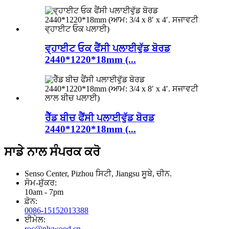
ਵ੍ਹਾਈਟ ਓਕ ਫੈਂਸੀ ਪਲਾਈਵੁੱਡ ਬੋਰਡ
2440*1220*18mm (...
ਰੈੱਡ ਬੀਚ ਫੈਂਸੀ ਪਲਾਈਵੁੱਡ ਬੋਰਡ
2440*1220*18mm (...
ਸਾਡੇ ਨਾਲ ਸੰਪਰਕ ਕਰੋ
Senso Center, Pizhou ਸਿਟੀ, Jiangsu ਸੂਬੇ, ਚੀਨ.
ਸੋਮ-ਸ਼ੁੱਕਰ:
10am - 7pm
ਫ਼ੋਨ:
0086-15152013388
ਈਮੇਲ:
roc@plywood.cn