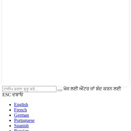
ਖੋਜ ਲਈ ਐਂਟਰ ਜਾਂ ਬੰਦ ਕਰਨ ਲਈ
ESC ਦਬਾਓ
English
French
German
Portuguese
Spanish
Russian