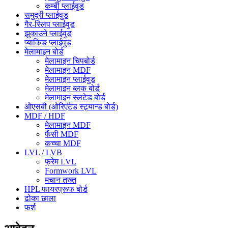
कम्बी प्लाईवुड
समुद्री प्लाईवुड
गैर-स्लिप प्लाईवुड
झुकाउने प्लाईवुड
प्याकिङ प्लाईवुड
मेलामाइन बोर्ड
मेलामाइन चिपबोर्ड
मेलामाइन MDF
मेलामाइन प्लाईवुड
मेलामाइन ब्लक बोर्ड
मेलामाइन स्लटेड बोर्ड
ओएसबी (ओरिएंटेड स्ट्र्यान्ड बोर्ड)
MDF / HDF
मेलामाइन MDF
फैंसी MDF
कच्चा MDF
LVL / LVB
फ्रेम LVL
Formwork LVL
मचान तख्त
HPL फायरप्रूफ बोर्ड
ढोका छाला
फर्श