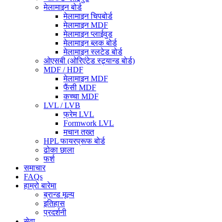
मेलामाइन बोर्ड
मेलामाइन चिपबोर्ड
मेलामाइन MDF
मेलामाइन प्लाईवुड
मेलामाइन ब्लक बोर्ड
मेलामाइन स्लटेड बोर्ड
ओएसबी (ओरिएंटेड स्ट्र्यान्ड बोर्ड)
MDF / HDF
मेलामाइन MDF
फैंसी MDF
कच्चा MDF
LVL / LVB
फ्रेम LVL
Formwork LVL
मचान तख्त
HPL फायरप्रूफ बोर्ड
ढोका छाला
फर्श
समाचार
FAQs
हाम्रो बारेमा
ब्रान्ड मूल्य
इतिहास
प्रदर्शनी
सेवा