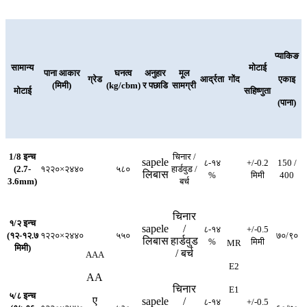
प्याकिङ
सामान्य
मोटाई
पाना आकार
घनत्व
अनुहार
मूल
ग्रेड
आर्द्रता
गोंद
एकाइ
(मिमी)
(kg/cbm)
र पछाडि
सामग्री
मोटाई
सहिष्णुता
(पाना)
1/8 इन्च
चिनार /
sapele
८-१४
+/-0.2
150 /
(2.7-
१२२०×२४४०
५८०
हार्डवुड /
लिबास
%
मिमी
400
3.6mm)
बर्च
चिनार
१/२ इन्च
sapele
/
८-१४
+/-0.5
(१२-१२.७
१२२०×२४४०
५५०
७०/९०
लिबास
हार्डवुड
%
मिमी
MR
मिमी)
/ बर्च
AAA
E2
AA
चिनार
E1
५/८ इन्च
ए
sapele
/
८-१४
+/-0.5