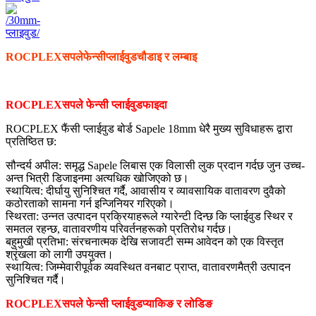
ROCPLEX
सपले
फेन्सी
प्लाईवुड
चौडाइ र लम्बाइ
ROCPLEX
सपले
फेन्सी
प्लाईवुड
फाइदा
ROCPLEX फैंसी प्लाईवुड बोर्ड Sapele 18mm धेरै मुख्य सुविधाहरू द्वारा
प्रतिष्ठित छ:
सौन्दर्य अपील: समृद्ध Sapele लिबास एक विलासी लुक प्रदान गर्दछ जुन उच्च-
अन्त भित्री डिजाइनमा अत्यधिक खोजिएको छ।
स्थायित्व: दीर्घायु सुनिश्चित गर्दै, आवासीय र व्यावसायिक वातावरण दुवैको
कठोरताको सामना गर्न इन्जिनियर गरिएको।
स्थिरता: उन्नत उत्पादन प्रक्रियाहरूले ग्यारेन्टी दिन्छ कि प्लाईवुड स्थिर र
समतल रहन्छ, वातावरणीय परिवर्तनहरूको प्रतिरोध गर्दछ।
बहुमुखी प्रतिभा: संरचनात्मक देखि सजावटी सम्म आवेदन को एक विस्तृत
श्रृंखला को लागी उपयुक्त।
स्थायित्व: जिम्मेवारीपूर्वक व्यवस्थित वनबाट प्राप्त, वातावरणमैत्री उत्पादन
सुनिश्चित गर्दै।
ROCPLEX
सपले
फेन्सी
प्लाईवुड
प्याकिङ र लोडिङ