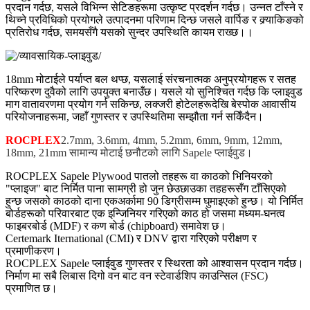
प्रदान गर्दछ, यसले विभिन्न सेटिङहरूमा उत्कृष्ट प्रदर्शन गर्दछ। उन्नत टाँस्ने र
थिच्ने प्रविधिको प्रयोगले उत्पादनमा परिणाम दिन्छ जसले वार्पिङ र क्र्याकिङको
प्रतिरोध गर्दछ, समयसँगै यसको सुन्दर उपस्थिति कायम राख्छ।
।
18mm मोटाईले पर्याप्त बल थप्छ, यसलाई संरचनात्मक अनुप्रयोगहरू र सतह
परिष्करण दुवैको लागि उपयुक्त बनाउँछ। यसले यो सुनिश्चित गर्दछ कि प्लाइवुड
माग वातावरणमा प्रयोग गर्न सकिन्छ, लक्जरी होटेलहरूदेखि बेस्पोक आवासीय
परियोजनाहरूमा, जहाँ गुणस्तर र उपस्थितिमा सम्झौता गर्न सकिँदैन।
ROCPLEX
2.7mm, 3.6mm, 4mm, 5.2mm, 6mm, 9mm, 12mm,
18mm, 21mm सामान्य मोटाई छनौटको लागि Sapele प्लाईवुड।
ROCPLEX Sapele Plywood पातलो तहहरू वा काठको भिनियरको
"प्लाइज" बाट निर्मित पाना सामग्री हो जुन छेउछाउका तहहरूसँग टाँसिएको
हुन्छ जसको काठको दाना एकअर्कामा 90 डिग्रीसम्म घुमाइएको हुन्छ। यो निर्मित
बोर्डहरूको परिवारबाट एक इन्जिनियर गरिएको काठ हो जसमा मध्यम-घनत्व
फाइबरबोर्ड (MDF) र कण बोर्ड (chipboard) समावेश छ।
Certemark Iternational (CMI) र DNV द्वारा गरिएको परीक्षण र
प्रमाणीकरण।
ROCPLEX Sapele प्लाईवुड गुणस्तर र स्थिरता को आश्वासन प्रदान गर्दछ।
निर्माण मा सबै लिबास दिगो वन बाट वन स्टेवार्डशिप काउन्सिल (FSC)
प्रमाणित छ।