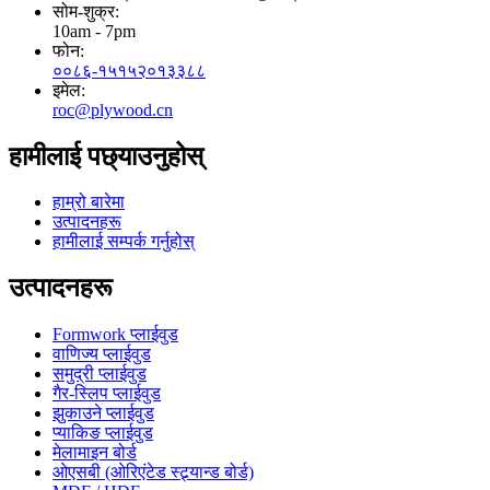
सोम-शुक्र:
10am - 7pm
फोन:
००८६-१५१५२०१३३८८
इमेल:
roc@plywood.cn
हामीलाई पछ्याउनुहोस्
हाम्रो बारेमा
उत्पादनहरू
हामीलाई सम्पर्क गर्नुहोस्
उत्पादनहरू
Formwork प्लाईवुड
वाणिज्य प्लाईवुड
समुद्री प्लाईवुड
गैर-स्लिप प्लाईवुड
झुकाउने प्लाईवुड
प्याकिङ प्लाईवुड
मेलामाइन बोर्ड
ओएसबी (ओरिएंटेड स्ट्र्यान्ड बोर्ड)