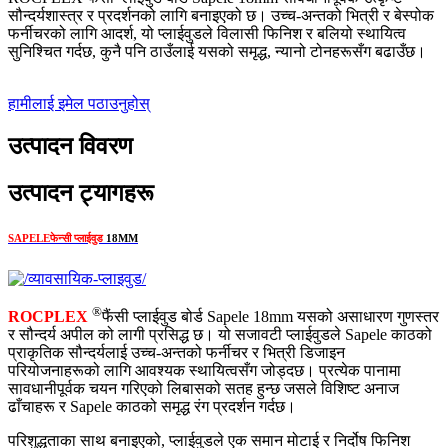
सौन्दर्यशास्त्र र प्रदर्शनको लागि बनाइएको छ। उच्च-अन्तको भित्री र बेस्पोक
फर्नीचरको लागि आदर्श, यो प्लाईवुडले विलासी फिनिश र बलियो स्थायित्व
सुनिश्चित गर्दछ, कुनै पनि ठाउँलाई यसको समृद्ध, न्यानो टोनहरूसँग बढाउँछ।
हामीलाई इमेल पठाउनुहोस्
उत्पादन विवरण
उत्पादन ट्यागहरू
SAPELE
फेन्सी प्लाईवुड
18MM
®
ROCPLEX
फैंसी प्लाईवुड बोर्ड Sapele 18mm यसको असाधारण गुणस्तर
र सौन्दर्य अपील को लागी प्रसिद्ध छ। यो सजावटी प्लाईवुडले Sapele काठको
प्राकृतिक सौन्दर्यलाई उच्च-अन्तको फर्नीचर र भित्री डिजाइन
परियोजनाहरूको लागि आवश्यक स्थायित्वसँग जोड्दछ। प्रत्येक पानामा
सावधानीपूर्वक चयन गरिएको लिबासको सतह हुन्छ जसले विशिष्ट अनाज
ढाँचाहरू र Sapele काठको समृद्ध रंग प्रदर्शन गर्दछ।
परिशुद्धताका साथ बनाइएको, प्लाईवुडले एक समान मोटाई र निर्दोष फिनिश