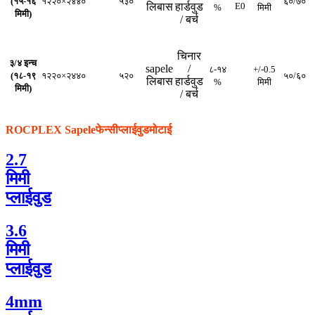
(१५-१६
१२२०×२४४०
५३०
६०/७०
लिबास
हार्डवुड
E0
%
मिमी
मिमी)
/ बर्च
चिनार
३/४ इन्च
sapele
/
८-१४
+/-0.5
(१८-१९
१२२०×२४४०
५२०
५०/६०
लिबास
हार्डवुड
%
मिमी
मिमी)
/ बर्च
ROCPLEX Sapele
फेन्सी
प्लाईवुड
मोटाई
2.7
मिमी
प्लाईवुड
3.6
मिमी
प्लाईवुड
4mm