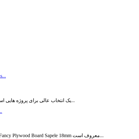
تخته چندلای توس ROCPLEX® UV یک انتخاب عالی برای پروژه هایی است که به دوام بالا و...
SAPELE FANCY PLYWOOD 18mm ROCPLEX® ® Fancy Plywood Board Sapele 18mm معروف است...