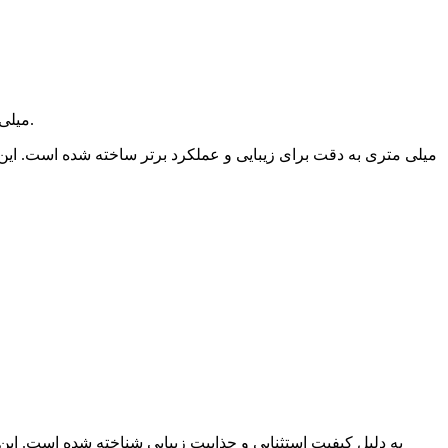
تخته چندلای فانتزی Sapele 18 میلی متری ظرافت و دوام بی نظیری را ارائه می دهد که برای فضای داخلی مجلل و مبلمان سفارشی عالی است.