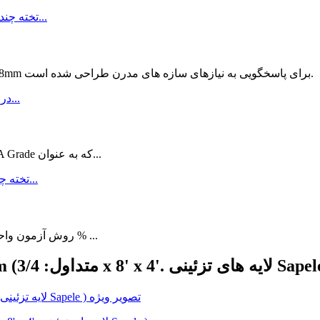
ASH PLYWOOD 18MM ROCPLEX® Ash Plywood 18mm برای پاسخگویی به نیازهای سازه های مدرن طراحی شده است.
تخته سه لا خمشی ROCPLEX® 2440 x 1220 x 6mm AA Grade که به عنوان...
Sr NO. روش آزمون واحد ویژگی ارزش نتیجه آزمایش 1 محتوای رطوبت % ...
Sapele 2440*1220*1 (متداول: 3/4 x 8' x 4'. لایه های تزئینی Sapele )