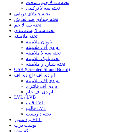
تخته سه لا چوب سخت
تخته سه لا ترکیبی
تخته چندلای دریایی
تخته چندلای ضد لغزش
تخته سه لا خم
تخته سه لا بسته بندی
تخته ملامینه
نئوپان ملامینه
ام دی اف ملامینه
تخته سه لا ملامینه
تخته بلوک ملامینه
تخته شیاردار ملامینه
OSB (Oriented Strand Board)
ام دی اف / اچ دی اف
ام دی اف ملامینه
ام دی اف فانتزی
ام دی اف خام
LVL / LVB
قاب LVL
قالب LVL
تخته داربست
برد نسوز HPL
پوست درب
کفپوش