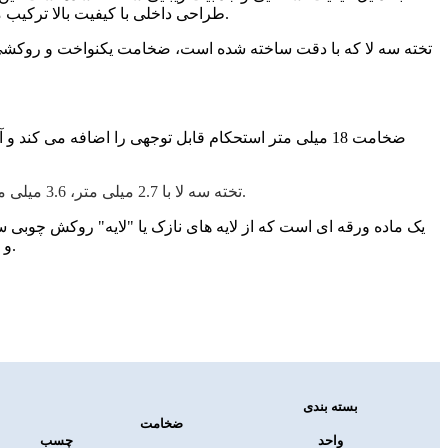
طراحی داخلی با کیفیت بالا ترکیب می کند. هر ورق دارای یک سطح روکش با دقت انتخاب شده است که الگوهای دانه های متمایز و رنگ غنی چوب ساپل را به نمایش می گذارد.
تخته سه لا که با دقت ساخته شده است، ضخامت یکنواخت و روکشی 
ضخامت 18 میلی متر استحکام قابل توجهی را اضافه می 
تخته سه لا با 2.7 میلی متر، 3.6 میلی متر، 4 میلی متر، 5.2 میلی متر، 6 میلی متر، 9 میلی متر، 12 میلی متر، 18 میلی متر، 21 میلی متر ضخامت معمولی برای انتخاب.
این یک چوب مهندسی شده از خانواده تخته های تولید شده است که شامل تخته فیبر با چگالی متوسط ​​(MDF) و تخته خرده چوب (نئوپان) است.
بسته بندی
ضخامت
واحد
چسب