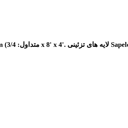
Sapele 2440*1220*1 (متداول: 3/4 x 8' x 4'. لایه های تزئینی Sapele )