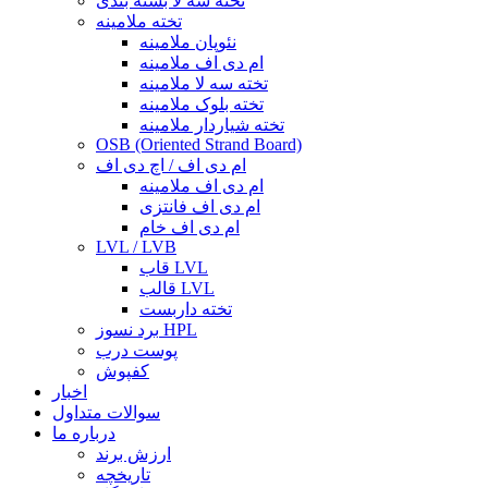
تخته سه لا بسته بندی
تخته ملامینه
نئوپان ملامینه
ام دی اف ملامینه
تخته سه لا ملامینه
تخته بلوک ملامینه
تخته شیاردار ملامینه
OSB (Oriented Strand Board)
ام دی اف / اچ دی اف
ام دی اف ملامینه
ام دی اف فانتزی
ام دی اف خام
LVL / LVB
قاب LVL
قالب LVL
تخته داربست
برد نسوز HPL
پوست درب
کفپوش
اخبار
سوالات متداول
درباره ما
ارزش برند
تاریخچه