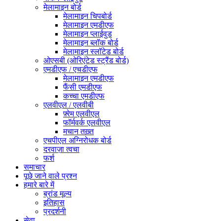
मेलामाइन बोर्ड
मेलामाइन चिपबोर्ड
मेलामाइन एमडीएफ
मेलामाइन प्लाईवुड
मेलामाइन ब्लॉक बोर्ड
मेलामाइन स्लॉटेड बोर्ड
ओएसबी (ओरिएंटेड स्ट्रैंड बोर्ड)
एमडीएफ / एचडीएफ
मेलामाइन एमडीएफ
फैंसी एमडीएफ
कच्चा एमडीएफ
एलवीएल / एलवीबी
फ़्रेम एलवीएल
फॉर्मवर्क एलवीएल
मचान तख़्त
एचपीएल अग्निरोधक बोर्ड
दरवाज़ा त्वचा
फर्श
समाचार
पूछे जाने वाले प्रश्न
हमारे बारे में
ब्रांड मूल्य
इतिहास
प्रदर्शनी
सेवा