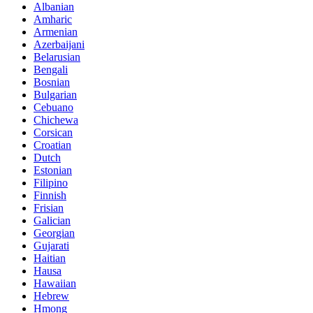
Albanian
Amharic
Armenian
Azerbaijani
Belarusian
Bengali
Bosnian
Bulgarian
Cebuano
Chichewa
Corsican
Croatian
Dutch
Estonian
Filipino
Finnish
Frisian
Galician
Georgian
Gujarati
Haitian
Hausa
Hawaiian
Hebrew
Hmong