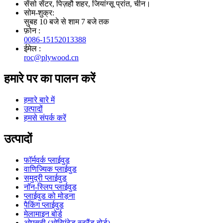
सेंसो सेंटर, पिज़हौ शहर, जियांग्सू प्रांत, चीन।
सोम-शुक्र:
सुबह 10 बजे से शाम 7 बजे तक
फ़ोन :
0086-15152013388
ईमेल :
roc@plywood.cn
हमारे पर का पालन करें
हमारे बारे में
उत्पादों
हमसे संपर्क करें
उत्पादों
फॉर्मवर्क प्लाईवुड
वाणिज्यिक प्लाईवुड
समुद्री प्लाईवुड
नॉन-स्लिप प्लाईवुड
प्लाईवुड को मोड़ना
पैकिंग प्लाईवुड
मेलामाइन बोर्ड
ओएसबी (ओरिएंटेड स्ट्रैंड बोर्ड)