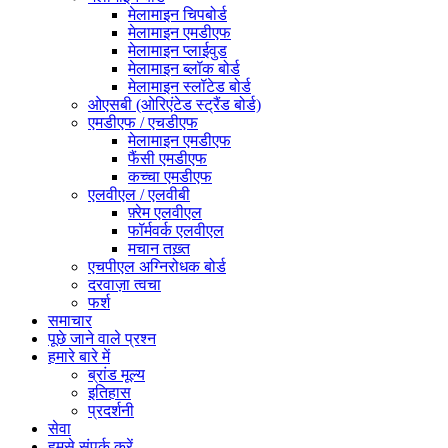
मेलामाइन चिपबोर्ड
मेलामाइन एमडीएफ
मेलामाइन प्लाईवुड
मेलामाइन ब्लॉक बोर्ड
मेलामाइन स्लॉटेड बोर्ड
ओएसबी (ओरिएंटेड स्ट्रैंड बोर्ड)
एमडीएफ / एचडीएफ
मेलामाइन एमडीएफ
फैंसी एमडीएफ
कच्चा एमडीएफ
एलवीएल / एलवीबी
फ़्रेम एलवीएल
फॉर्मवर्क एलवीएल
मचान तख़्त
एचपीएल अग्निरोधक बोर्ड
दरवाज़ा त्वचा
फर्श
समाचार
पूछे जाने वाले प्रश्न
हमारे बारे में
ब्रांड मूल्य
इतिहास
प्रदर्शनी
सेवा
हमसे संपर्क करें