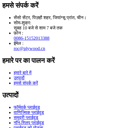
हमसे संपर्क करें
सेंसो सेंटर, पिज़हौ शहर, जियांग्सू प्रांत, चीन।
सोम-शुक्र:
सुबह 10 बजे से शाम 7 बजे तक
फ़ोन :
0086-15152013388
ईमेल :
roc@plywood.cn
हमारे पर का पालन करें
हमारे बारे में
उत्पादों
हमसे संपर्क करें
उत्पादों
फॉर्मवर्क प्लाईवुड
वाणिज्यिक प्लाईवुड
समुद्री प्लाईवुड
नॉन-स्लिप प्लाईवुड
प्लाईवुड को मोड़ना