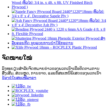
ຈົດໝາຍໃໝ່
ລົງທະບຽນສໍາລັບຈົດຫມາຍຂ່າວຂອງພວກເຮົາເພື່ອຕິດຕາມການ
ສົ່ງເສີມ, ສ່ວນຫຼຸດ, ການຂາຍ, ແລະຂໍ້ສະເຫນີພິເສດຂອງພວກເຮົາ
ຮ້ອງຂໍໃບສະເໜີລາຄາ