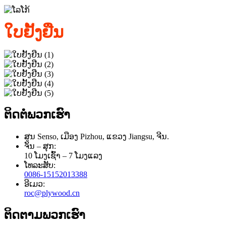
ໃບຢັ້ງຢືນ
ຕິດຕໍ່ພວກເຮົາ
ສູນ Senso, ເມືອງ Pizhou, ແຂວງ Jiangsu, ຈີນ.
ຈັນ – ສຸກ:
10 ໂມງເຊົ້າ – 7 ໂມງແລງ
ໂທລະສັບ:
0086-15152013388
ອີເມວ:
roc@plywood.cn
ຕິດຕາມພວກເຮົາ