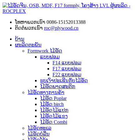
ໂທຫາພວກເຮົາ
0086-15152013388
ຕິດຕໍ່ພວກເຮົາ
roc@plywood.cn
ບ້ານ
ຜະລິດຕະພັນ
Formwork ໄມ້ອັດ
ແບບຟອມ
F14 ແບບຟອມ
F17 ແບບຟອມ
F22 ແບບຟອມ
ຮູບເງົາປະເຊີນກັບໄມ້ອັດ
ໄມ້ອັດພາດສະຕິກ
ໄມ້ອັດທາງການຄ້າ
ໄມ້ອັດ Poplar
ໄມ້ອັດ birch
ໄມ້ອັດໄມ້ແປກ
ໄມ້ອັດໄມ້ແຂງ
ໄມ້ອັດ Combi
ໄມ້ອັດທະເລ
ໄມ້ອັດບໍ່ລື່ນ
ໄມ້ອັດໂຄ້ງ