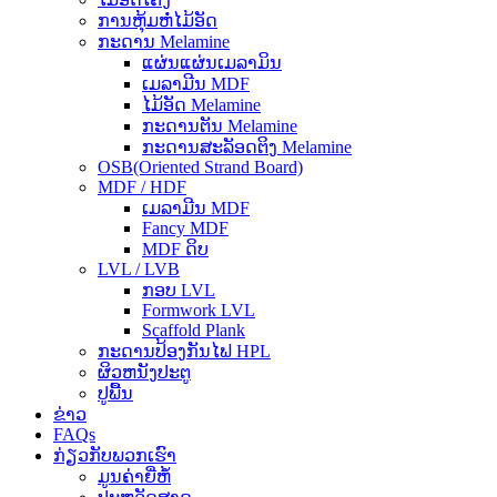
ການຫຸ້ມຫໍ່ໄມ້ອັດ
ກະດານ Melamine
ແຜ່ນແຜ່ນເມລາມິນ
ເມລາມີນ MDF
ໄມ້ອັດ Melamine
ກະດານຕັນ Melamine
ກະດານສະລັອດຕິງ Melamine
OSB(Oriented Strand Board)
MDF / HDF
ເມລາມີນ MDF
Fancy MDF
MDF ດິບ
LVL / LVB
ກອບ LVL
Formwork LVL
Scaffold Plank
ກະດານປ້ອງກັນໄຟ HPL
ຜິວຫນັງປະຕູ
ປູພື້ນ
ຂ່າວ
FAQs
ກ່ຽວກັບພວກເຮົາ
ມູນຄ່າຍີ່ຫໍ້