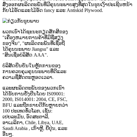
ສົ່ງອອກຜະລິດຕະພັນທີ່ມີຄຸນນະພາບສູງທີ່ສຸດໃນຮູບເງົາປະເຊີນຫນ້າ
ກັບໄມ້ອັດແລະໄມ້ອັດ fancy ແລະ Antiskid Plywood.
ພວກ​ເຮົາ​ໄດ້​ຊະ​ນະ​ກຽດ​ສັກ​ສີ​ຂອງ
"ເຄື່ອງ​ຫມາຍ​ການ​ຄ້າ​ທີ່​ມີ​ຊື່​ສຽງ​
ຂອງ​ຈີນ​"​, "ຜະ​ລິດ​ຕະ​ພັນ​ທີ່​ເຊື່ອ​ຖື​
ໄດ້​ຄຸນ​ນະ​ພາບ Jiangsu​" ແລະ
"ສິນ​ເຊື່ອ​ບໍ​ລິ​ສັດ AAA​"​.
ບໍລິສັດຍືນຍັນໃນຫຼັກການຂອງ
ການຄວບຄຸມຄຸນນະພາບທີ່ດີແລະ
ຄວາມຊື່ສັດຕະຫຼອດເວລາ.
ແລະຜະລິດຕະພັນຂອງພວກເຮົາ
ໄດ້ຮັບການຢັ້ງຢືນໂດຍ IS09001:
2000, IS014001: 2004, CE, FSC,
BFU ແລະຖືກຂາຍດີກັບຫຼາຍກວ່າ
100 ປະເທດທົ່ວໂລກ, ເຊັ່ນ:
ເຢຍລະມັນ, ອົດສະຕາລີ,
ອາເມລິກາ, Chile, Libya, UAE,
Saudi Arabia , ເກົາຫຼີ, ຍີ່ປຸ່ນ, ແລະ
ອື່ນໆ.