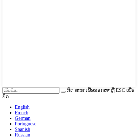
ກົດ enter ເພື່ອຊອກຫາຫຼື ESC ເພື່ອ
ປິດ
English
French
German
Portuguese
Spanish
Russian