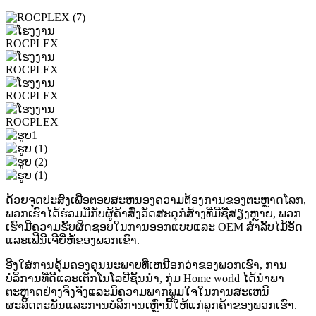
ດ້ວຍຈຸດປະສົງເພື່ອຕອບສະຫນອງຄວາມຕ້ອງການຂອງຕະຫຼາດໂລກ,
ພວກເຮົາໄດ້ຮ່ວມມືກັບຜູ້ຄ້າສົ່ງວັດສະດຸກໍ່ສ້າງທີ່ມີຊື່ສຽງຫຼາຍ, ພວກ
ເຮົາມີຄວາມຮັບຜິດຊອບໃນການອອກແບບແລະ OEM ສໍາລັບໄມ້ອັດ
ແລະເຟີນີເຈີຍີ່ຫໍ້ຂອງພວກເຂົາ.
ອີງໃສ່ການຄຸ້ມຄອງຄຸນນະພາບທີ່ເຫນືອກວ່າຂອງພວກເຮົາ, ການ
ບໍລິການທີ່ດີແລະເຕັກໂນໂລຢີຊັ້ນນໍາ, ກຸ່ມ Home world ໄດ້ນໍາພາ
ຕະຫຼາດຢ່າງຈິງຈັງແລະມີຄວາມພາກພູມໃຈໃນການສະເຫນີ
ຜະລິດຕະພັນແລະການບໍລິການເຫຼົ່ານີ້ໃຫ້ແກ່ລູກຄ້າຂອງພວກເຮົາ.