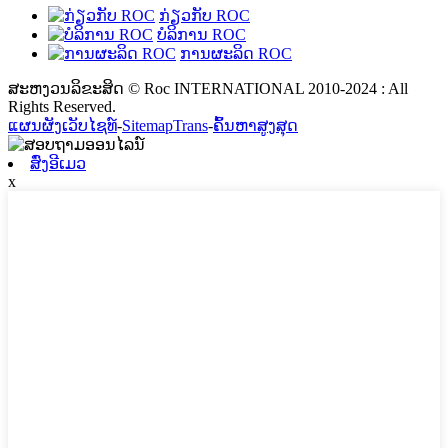
ກ່ຽວກັບ ROC
ບໍລິການ ROC
ການຜະລິດ ROC
ສະຫງວນລິຂະສິດ © Roc INTERNATIONAL 2010-2024 : All
Rights Reserved.
ແຜນຜັງເວັບໄຊທ໌
-
SitemapTrans
-
ຄົ້ນຫາສູງສຸດ
ສົ່ງອີເມວ
x