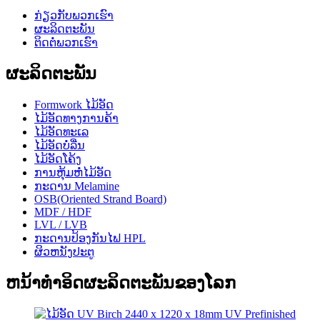
ກ່ຽວກັບພວກເຮົາ
ຜະລິດຕະພັນ
ຕິດຕໍ່ພວກເຮົາ
ຜະລິດຕະພັນ
Formwork ໄມ້ອັດ
ໄມ້ອັດທາງການຄ້າ
ໄມ້ອັດທະເລ
ໄມ້ອັດບໍ່ລື່ນ
ໄມ້ອັດໂຄ້ງ
ການຫຸ້ມຫໍ່ໄມ້ອັດ
ກະດານ Melamine
OSB(Oriented Strand Board)
MDF / HDF
LVL / LVB
ກະດານປ້ອງກັນໄຟ HPL
ຜິວຫນັງປະຕູ
ຫນ້າທໍາອິດຜະລິດຕະພັນຂອງໂລກ