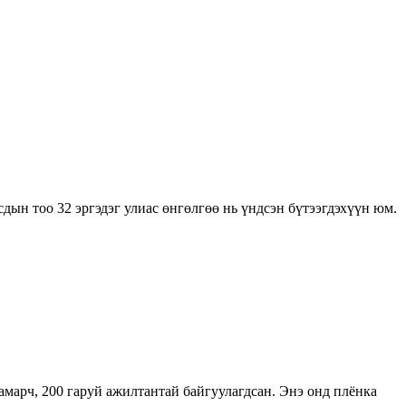
дын тоо 32 эргэдэг улиас өнгөлгөө нь үндсэн бүтээгдэхүүн юм.
амарч, 200 гаруй ажилтантай байгуулагдсан. Энэ онд плёнка