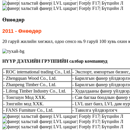
Өнөөдөр
2011 - Өнөөдөр
20 гаруй жилийн хөгжил, одоо сенсо нь 9 гаруй 100 хувь охин
НҮҮР ДЭЛХИЙН ГРУППИЙН салбар компаниуд
- ROC international trading Co., Ltd.
- Экспорт, импортын бизнес,
- Zhengquan Wood Co., Ltd.
- Барилгын фанер үйлдвэрлэ
- Zhanpeng Timber Co., Ltd.
- Барилгын фанер үйлдвэрлэ
- Lifeng Timber Industry Co., Ltd.
- Худалдааны фанер үйлдвэр
- Тонгшун Мод ХХК.
- Сав баглаа боодлын фанер
- Зэнгийн мод ХХК.
- LVL шат банз, LVL дам ну
- FANS Furniture Co., Ltd.
- Тавилга үйлдвэрлэгч