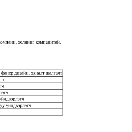
 компани, холдинг компанитай.
 фанер дизайн, хяналт шалгалт
гч
гч
лэгч
 үйлдвэрлэгч
руу үйлдвэрлэгч