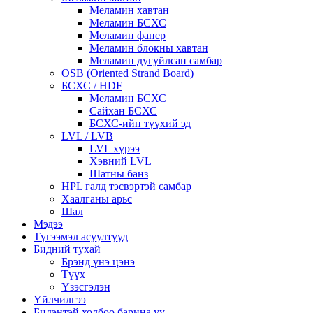
Меламин хавтан
Меламин БСХС
Меламин фанер
Меламин блокны хавтан
Меламин дугуйлсан самбар
OSB (Oriented Strand Board)
БСХС / HDF
Меламин БСХС
Сайхан БСХС
БСХС-ийн түүхий эд
LVL / LVB
LVL хүрээ
Хэвний LVL
Шатны банз
HPL галд тэсвэртэй самбар
Хаалганы арьс
Шал
Мэдээ
Түгээмэл асуултууд
Бидний тухай
Брэнд үнэ цэнэ
Түүх
Үзэсгэлэн
Үйлчилгээ
Бидэнтэй холбоо барина уу