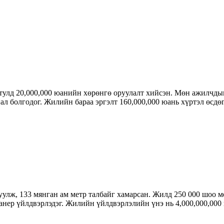
тулд 20,000,000 юанийн хөрөнгө оруулалт хийсэн. Мөн ажилчдын
ал болгодог. Жилийн бараа эргэлт 160,000,000 юань хүртэл өсдө
улж, 133 мянган ам метр талбайг хамарсан. Жилд 250 000 шоо ме
анер үйлдвэрлэдэг. Жилийн үйлдвэрлэлийн үнэ нь 4,000,000,000 