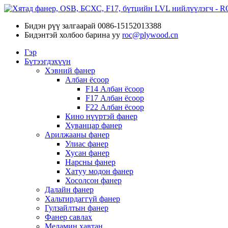
Бидэн рүү залгаарай
0086-15152013388
Бидэнтэй холбоо барина уу
roc@plywood.cn
Гэр
Бүтээгдэхүүн
Хэвний фанер
Албан ёсоор
F14 Албан ёсоор
F17 Албан ёсоор
F22 Албан ёсоор
Кино нүүртэй фанер
Хуванцар фанер
Арилжааны фанер
Улиас фанер
Хусан фанер
Нарсны фанер
Хатуу модон фанер
Хосолсон фанер
Далайн фанер
Хальтирдаггүй фанер
Гулзайлтын фанер
Фанер савлах
Меламин хавтан