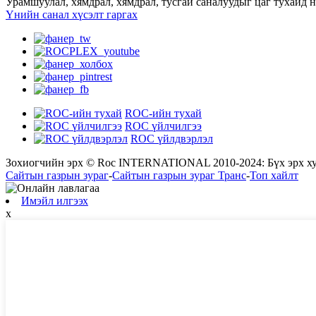
Урамшуулал, хямдрал, хямдрал, тусгай саналуудыг цаг тухайд 
Үнийн санал хүсэлт гаргах
ROC-ийн тухай
ROC үйлчилгээ
ROC үйлдвэрлэл
Зохиогчийн эрх © Roc INTERNATIONAL 2010-2024: Бүх эрх ху
Сайтын газрын зураг
-
Сайтын газрын зураг Транс
-
Топ хайлт
Имэйл илгээх
x