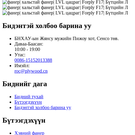
Бидэнтэй холбоо барина уу
БНХАУ-ын Жянсу мужийн Пижоу хот, Сенсо төв.
Даваа-Баасан:
10:00 - 19:00
Утас:
0086-15152013388
Имэйл:
roc@plywood.cn
Биднийг дага
Бидний тухай
Бүтээгдэхүүн
Бидэнтэй холбоо барина уу
Бүтээгдэхүүн
Хэвний фанер