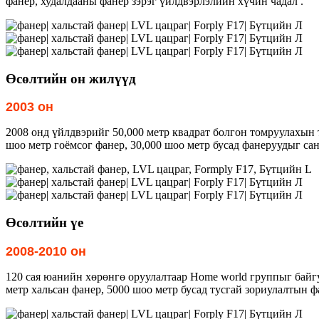
фанер, худалдааны фанер зэрэг үйлдвэрлэлийн хүчин чадал .
Өсөлтийн он жилүүд
2003 он
2008 онд үйлдвэрийг 50,000 метр квадрат болгон томруулахын 
шоо метр гоёмсог фанер, 30,000 шоо метр бусад фанеруудыг сан
Өсөлтийн үе
2008-2010 он
120 сая юанийн хөрөнгө оруулалтаар Home world группыг байгу
метр хальсан фанер, 5000 шоо метр бусад тусгай зориулалтын ф