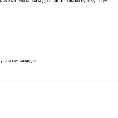
нь авахын тулд манай мэдээллийн товхимолд бүртгүүлнэ үү.
улиар хамгаалагдсан.