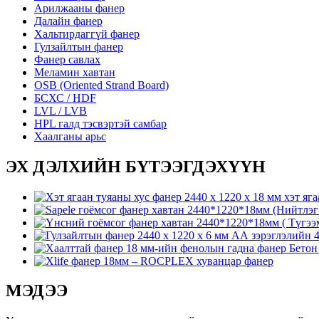
Арилжааны фанер
Далайн фанер
Хальтирдаггүй фанер
Гулзайлтын фанер
Фанер савлах
Меламин хавтан
OSB (Oriented Strand Board)
БСХС / HDF
LVL / LVB
HPL галд тэсвэртэй самбар
Хаалганы арьс
ЭХ ДЭЛХИЙН БҮТЭЭГДЭХҮҮН
МЭДЭЭ