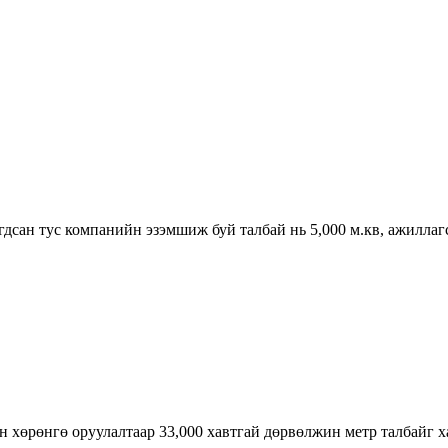
дсан тус компанийн эзэмшиж буй талбай нь 5,000 м.кв, ажиллагс
н хөрөнгө оруулалтаар 33,000 хавтгай дөрвөлжин метр талбайг х