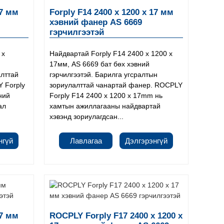
17 мм
Forply F14 2400 x 1200 x 17 мм
хэвний фанер AS 6669
гэрчилгээтэй
 x
Найдвартай Forply F14 2400 x 1200 x
17мм, AS 6669 бат бөх хэвний
алттай
гэрчилгээтэй. Барилга угсралтын
 Forply
зориулалттай чанартай фанер. ROCPLY
ний
Forply F14 2400 x 1200 x 17mm нь
ал
хамтын ажиллагааны найдвартай
хэвэнд зориулагдсан...
нгүй
Лавлагаа
Дэлгэрэнгүй
17 мм
ROCPLY Forply F17 2400 x 1200 x