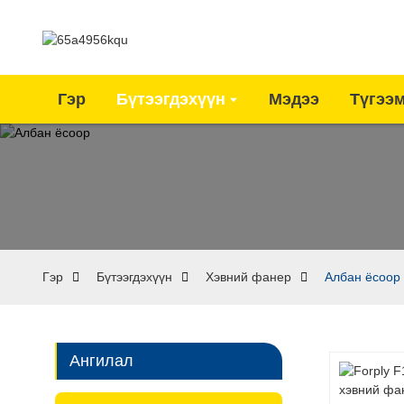
Гэр
Бүтээгдэхүүн
Мэдээ
Түгээ
Гэр
Бүтээгдэхүүн
Хэвний фанер
Албан ёсоор
Ангилал