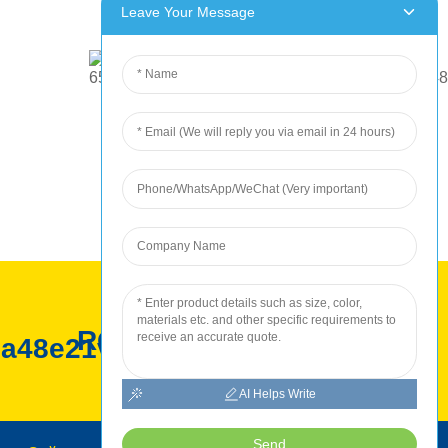
Leave Your Message
ROC үйлдвэрлэл
AI Helps Write
Send