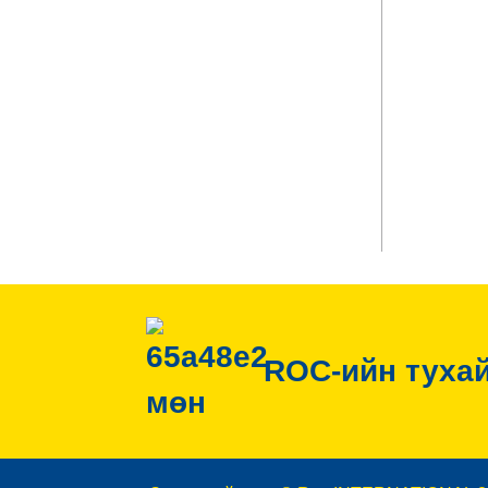
ROC-ийн туха