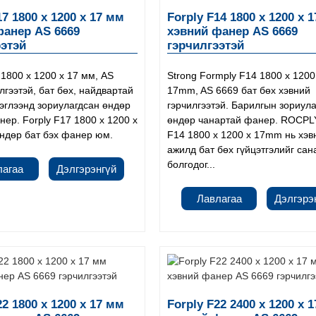
17 1800 x 1200 x 17 мм
Forply F14 1800 x 1200 x 
фанер AS 6669
хэвний фанер AS 6669
ээтэй
гэрчилгээтэй
 1800 x 1200 x 17 мм, AS
Strong Formply F14 1800 x 1200
лгээтэй, бат бөх, найдвартай
17mm, AS 6669 бат бөх хэвний
эглээнд зориулагдсан өндөр
гэрчилгээтэй. Барилгын зориул
нер. Forply F17 1800 x 1200 x
өндөр чанартай фанер. ROCPLY
ндөр бат бэх фанер юм.
F14 1800 x 1200 x 17mm нь хэв
ажилд бат бөх гүйцэтгэлийг сан
болгодог...
лагаа
Дэлгэрэнгүй
Лавлагаа
Дэлгэрэ
22 1800 x 1200 x 17 мм
Forply F22 2400 x 1200 x 