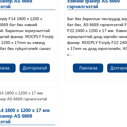
фанер AS 6669
хэвний фанер AS 6669
ээтэй
гэрчилгээтэй
mply F14 1800 x 1200 x
Бат бөх барилгын төслүүдэд зо
6669 бат бөх хэвний
бат бөх, AS 6669 гэрчилгээтэй F
эй. Барилгын зориулалттай
F22 2400 x 1200 x 17 мм. Хэвн
артай фанер. ROCPLY Forply
зориулалттай дээд зэргийн чан
 1200 x 17mm нь хэвэнд
фанер. ROCPLY Forply F22 240
бат бөх гүйцэтгэлийг санал
x 17mm нь дээд зэрэглэлийн, A
.
c...
лагаа
Дэлгэрэнгүй
Лавлагаа
Дэлгэрэ
14 1800 x 1200 x 17 мм
фанер AS 6669
ээтэй