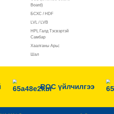
Board)
БСХС / HDF
LVL / LVB
HPL Галд Тэсвэртэй
Самбар
Хаалганы Арьс
Шал
й
ROC үйлчилгээ