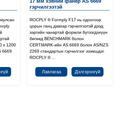
17 мм хэвний фанер AS 6669
гэрчилгээтэй
риулсан
ROCPLY ® Formply F17 нь одоогоор
orply
цорын ганц давхар гэрчилгээтэй дээд
ий
зэргийн чанартай формли бүтээгдэхүүн
артай
бөгөөд BENCHMARK болон
0 x 1200
CERTMARK-ийн AS 6669 болон AS/NZS
S 6669
2269 стандартын гэрчилгээг эзэмшдэг.
ROCPLY ® ...
нгүй
Лавлагаа
Дэлгэрэнгүй