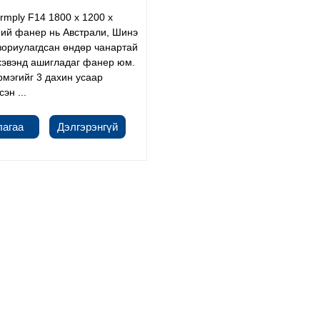
mply F14 1800 x 1200 x
ий фанер нь Австрали, Шинэ
зориулагдсан өндөр чанартай
хэвэнд ашигладаг фанер юм.
мэгийг 3 дахин усаар
эн ...
лагаа
Дэлгэрэнгүй