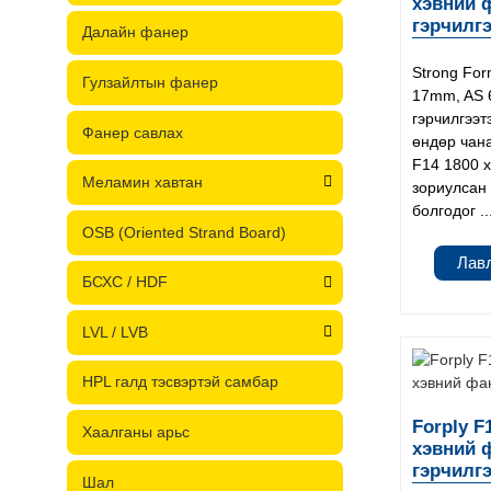
хэвний 
гэрчилг
Далайн фанер
Strong For
Гулзайлтын фанер
17mm, AS 
гэрчилгээт
Фанер савлах
өндөр чан
F14 1800 x
Меламин хавтан
зориулсан 
болгодог ..
OSB (Oriented Strand Board)
Лав
БСХС / HDF
LVL / LVB
HPL галд тэсвэртэй самбар
Forply F
Хаалганы арьс
хэвний 
гэрчилг
Шал