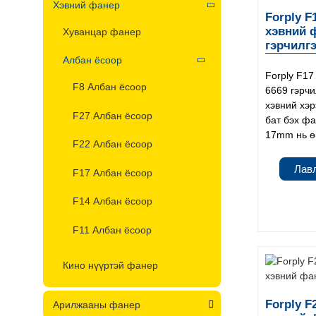
Хэвний фанер
Forply F
хэвний 
Хуванцар фанер
гэрчилг
Албан ёсоор
Forply F17
F8 Албан ёсоор
6669 гэрчи
хэвний хэр
F27 Албан ёсоор
бат бэх фа
17mm нь ө
F22 Албан ёсоор
Лав
F17 Албан ёсоор
F14 Албан ёсоор
F11 Албан ёсоор
Кино нүүртэй фанер
Forply F
Арилжааны фанер