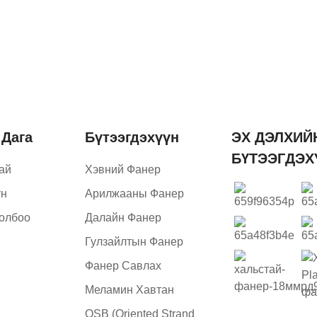
 Дага
Бүтээгдэхүүн
ЭХ ДЭЛХИЙ
БҮТЭЭГДЭХ
ай
Хэвний Фанер
үн
Арилжааны Фанер
олбоо
Далайн Фанер
Гулзайлтын Фанер
Фанер Савлах
Меламин Хавтан
OSB (Oriented Strand