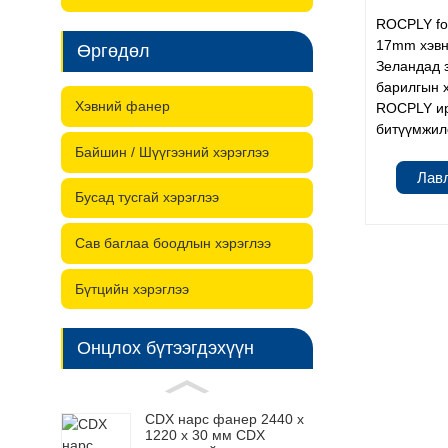
ROCPLY for
17mm хэвн
Өргөдөл
Зеландад 
барилгын 
Хэвний фанер
ROCPLY ир
битүүмжилс
Байшин / Шүүгээний хэрэглээ
Лав
Бусад тусгай хэрэглээ
Сав баглаа боодлын хэрэглээ
Бүтцийн хэрэглээ
Онцлох бүтээгдэхүүн
CDX нарс фанер 2440 x
1220 x 30 мм CDX