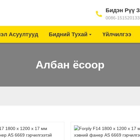
Бидэн Рүү З
0086-151520133
мэл Асуултууд
Бидний Тухай
Үйлчилгээ
Албан ёсоор