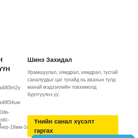
Н
Шинэ Захидал
ҮҮН
Урамшуулал, хямдрал, хямдрал, тусгай
саналуудыг цаг тухайд нь авахын тулд
манай мэдээллийн товхимолд
бүртгүүлнэ үү.
Үнийн санал хүсэлт
гаргах