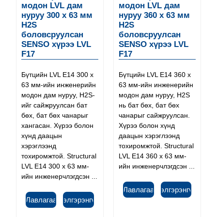
модон LVL дам
модон LVL дам
нуруу 300 x 63 мм
нуруу 360 x 63 мм
H2S
H2S
боловсруулсан
боловсруулсан
SENSO хүрээ LVL
SENSO хүрээ LVL
F17
F17
Бүтцийн LVL E14 300 x
Бүтцийн LVL E14 360 x
63 мм-ийн инженерийн
63 мм-ийн инженерийн
модон дам нуруу, H2S-
модон дам нуруу, H2S
ийг сайжруулсан бат
нь бат бөх, бат бөх
бөх, бат бөх чанарыг
чанарыг сайжруулсан.
хангасан. Хүрээ болон
Хүрээ болон хүнд
хүнд даацын
даацын хэрэглээнд
хэрэглээнд
тохиромжтой. Structural
тохиромжтой. Structural
LVL E14 360 x 63 мм-
LVL E14 300 x 63 мм-
ийн инженерчлэгдсэн ...
ийн инженерчлэгдсэн ...
Лавлагаа
Дэлгэрэнгүй
Лавлагаа
Дэлгэрэнгүй