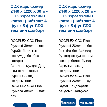
CDX нарс фанер
CDX нарс фанер
2440 x 1220 x 30 мм
2440 x 1220 x 28 мм
CDX зэрэглэлийн
CDX зэрэглэлийн
хавтан (нийтлэг: 4
хавтан (нийтлэг: 4
фут x 8 фут CDX
фут x 8 фут CDX
төслийн самбар)
төслийн самбар)
ROCPLEX CDX Pine
ROCPLEX CDX Pine
Plywood 30mm нь янз
Plywood 28mm нь бат
бүрийн барилгын
бөх, бат бөх байхаар
төслүүдэд бат бөх,
бүтээгдсэн тул шалны
чанарыг
дэвсгэр болон бусад
баталгаажуулдаг. Доод
барилгын ажилд
шал болон ханын
тохиромжтой.
бүрээс хийхэд
ROCPLEX CDX Pine
тохиромжтой.
Plywood 28mm нь хүч
ROCPLEX CDX Pine
чадал, найдвартай
Plywood 30mm нь бат
байдлыг хослуулсан ...
бөх,...
Лавлагаа
Дэлгэрэнгүй