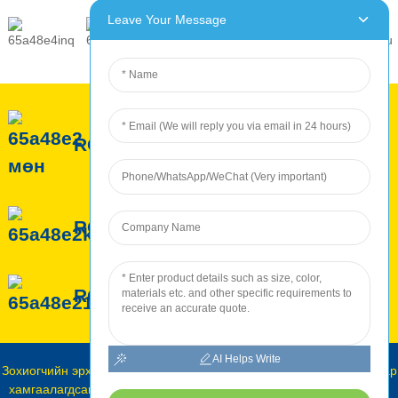
Leave Your Message
ROC-ийн тухай
ROC үйлчилгээ
ROC үйлдвэрлэл
AI Helps Write
Зохиогчийн эрх © Roc INTERNATIONAL 2010-2024: Бүх эрх хуулиар
хамгаалагдсан.
Сайтын газрын зураг
-
Сайтын газрын зураг Транс
-