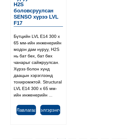
H2S
боловсруулсан
SENSO хүрээ LVL
F17
Бүтцийн LVL E14 300 x
65 мм-ийн инженерийн
модон дам нуруу, H2S
нь бат бөх, бат бөх
чанарыг сайжруулсан.
Хүрээ болон хүнд
даацын хэрэглээнд
тохиромжтой. Structural
LVL E14 300 x 65 мм-
ийн инженерийн ...
Лавлагаа
Дэлгэрэнгүй