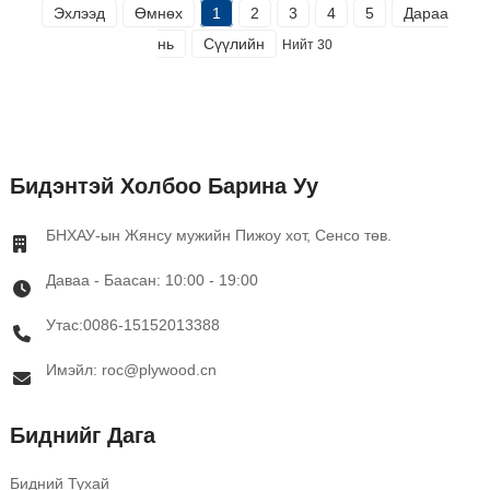
Эхлээд
Өмнөх
1
2
3
4
5
Дараа
нь
Сүүлийн
Нийт 30
Бидэнтэй Холбоо Барина Уу
БНХАУ-ын Жянсу мужийн Пижоу хот, Сенсо төв.
Даваа - Баасан: 10:00 - 19:00
Утас:0086-15152013388
Имэйл: roc@plywood.cn
Биднийг Дага
Бидний Тухай