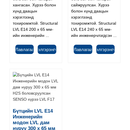
хангасан. Хүрээ болон
сайжруулсан. Хүрээ
хүнд даацын
болон хүнд даацын
хэрэглээнд
хэрэглээнд
тохиромжтой. Structural
тохиромжтой. Structural
LVL E14 200 x 65 мм-
LVL E14 240 x 65 мм-
ийн инженерийн ...
ийн инженерчлэгдсэн ...
Лавлагаа
Дэлгэрэнгүй
Лавлагаа
Дэлгэрэнгүй
Бүтцийн LVL E14
Инженерийн
модон LVL дам
нуруу 300 x 65 мм