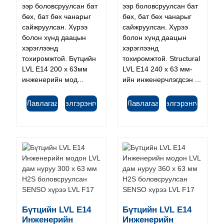
ээр боловсруулсан бат
ээр боловсруулсан бат
бөх, бат бөх чанарыг
бөх, бат бөх чанарыг
сайжруулсан. Хүрээ
сайжруулсан. Хүрээ
болон хүнд даацын
болон хүнд даацын
хэрэглээнд
хэрэглээнд
тохиромжтой. Бүтцийн
тохиромжтой. Structural
LVL E14 200 x 63мм
LVL E14 240 x 63 мм-
инженерийн мод...
ийн инженерчлэгдсэн ...
Лавлагаа
Дэлгэрэнгүй
Лавлагаа
Дэлгэрэнгүй
Бүтцийн LVL E14
Бүтцийн LVL E14
Инженерийн
Инженерийн