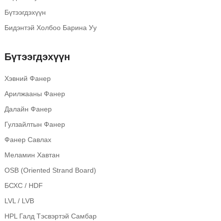
Бүтээгдэхүүн
Бидэнтэй Холбоо Барина Уу
Бүтээгдэхүүн
Хэвний Фанер
Арилжааны Фанер
Далайн Фанер
Гулзайлтын Фанер
Фанер Савлах
Меламин Хавтан
OSB (Oriented Strand Board)
БСХС / HDF
LVL / LVB
HPL Галд Тэсвэртэй Самбар