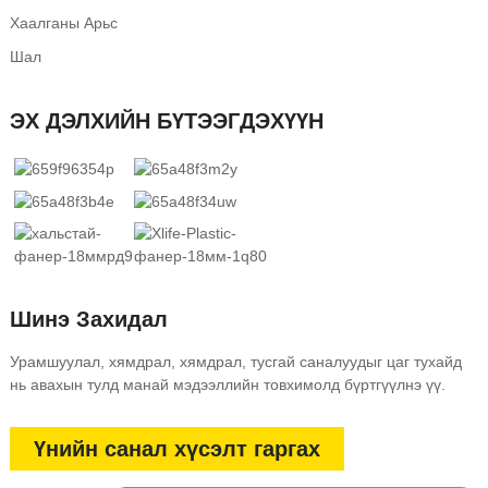
Хаалганы Арьс
Шал
ЭХ ДЭЛХИЙН БҮТЭЭГДЭХҮҮН
Шинэ Захидал
Урамшуулал, хямдрал, хямдрал, тусгай саналуудыг цаг тухайд
нь авахын тулд манай мэдээллийн товхимолд бүртгүүлнэ үү.
Үнийн санал хүсэлт гаргах