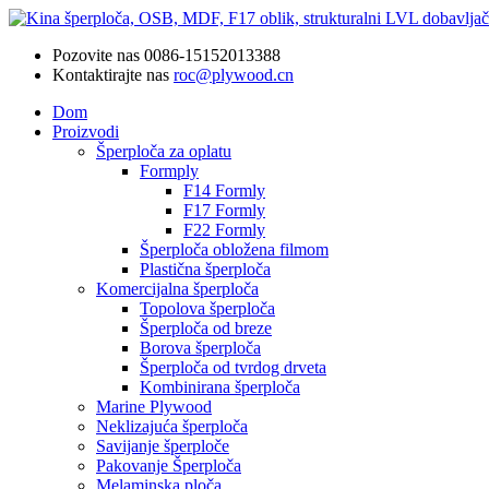
Pozovite nas
0086-15152013388
Kontaktirajte nas
roc@plywood.cn
Dom
Proizvodi
Šperploča za oplatu
Formply
F14 Formly
F17 Formly
F22 Formly
Šperploča obložena filmom
Plastična šperploča
Komercijalna šperploča
Topolova šperploča
Šperploča od breze
Borova šperploča
Šperploča od tvrdog drveta
Kombinirana šperploča
Marine Plywood
Neklizajuća šperploča
Savijanje šperploče
Pakovanje Šperploča
Melaminska ploča