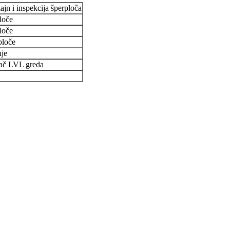
ajn i inspekcija šperploča
loče
loče
ploče
nje
đač LVL greda