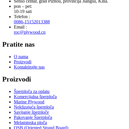
Senso centar, grad Pizhou, provincija Jiangsu, Kina.
pon – pet:
10-19 sati
Telefon :
0086-15152013388
Email :
roc@plywood.cn
Pratite nas
O nama
Proizvodi
Kontaktirajte nas
Proizvodi
Šperploča za oplatu
Komercijalna šperploča
Marine Plywood
Neklizajuća šperploča
Savijanje šperploče
Pakovanje Šperploča
Melaminska ploča
OSB (Oriented Strand Board)