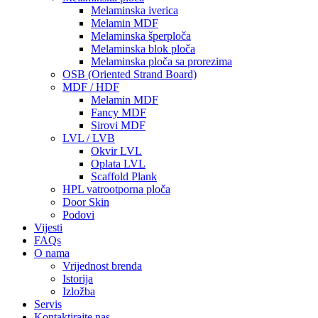
Melaminska iverica
Melamin MDF
Melaminska šperploča
Melaminska blok ploča
Melaminska ploča sa prorezima
OSB (Oriented Strand Board)
MDF / HDF
Melamin MDF
Fancy MDF
Sirovi MDF
LVL / LVB
Okvir LVL
Oplata LVL
Scaffold Plank
HPL vatrootporna ploča
Door Skin
Podovi
Vijesti
FAQs
O nama
Vrijednost brenda
Istorija
Izložba
Servis
Kontaktirajte nas