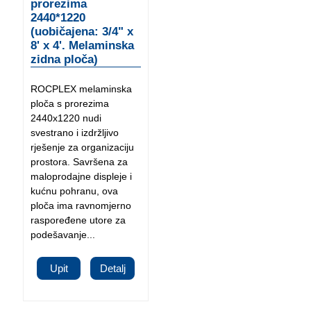
prorezima
2440*1220
(uobičajena: 3/4" x
8' x 4'. Melaminska
zidna ploča)
ROCPLEX melaminska
ploča s prorezima
2440x1220 nudi
svestrano i izdržljivo
rješenje za organizaciju
prostora. Savršena za
maloprodajne displeje i
kućnu pohranu, ova
ploča ima ravnomjerno
raspoređene utore za
podešavanje...
Upit
Detalj