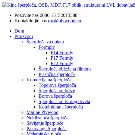
Pozovite nas
0086-15152013388
Kontaktirajte nas
roc@plywood.cn
Dom
Proizvodi
Šperploča za oplatu
Formply
F14 Formly
F17 Formly
F22 Formly
Šperploča obložena filmom
Plastična šperploča
Komercijalna šperploča
Topolova šperploča
Šperploča od breze
Borova šperploča
Šperploča od tvrdog drveta
Kombinirana šperploča
Marine Plywood
Neklizajuća šperploča
Savijanje šperploče
Pakovanje Šperploča
Melaminska ploča