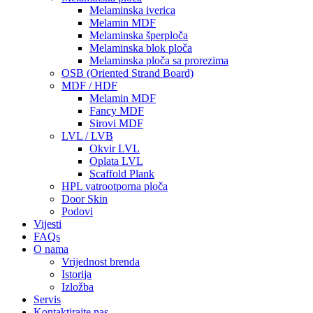
Melaminska iverica
Melamin MDF
Melaminska šperploča
Melaminska blok ploča
Melaminska ploča sa prorezima
OSB (Oriented Strand Board)
MDF / HDF
Melamin MDF
Fancy MDF
Sirovi MDF
LVL / LVB
Okvir LVL
Oplata LVL
Scaffold Plank
HPL vatrootporna ploča
Door Skin
Podovi
Vijesti
FAQs
O nama
Vrijednost brenda
Istorija
Izložba
Servis
Kontaktirajte nas