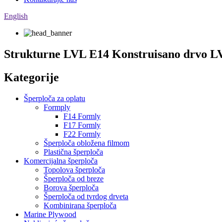
English
Strukturne LVL E14 Konstruisano drvo L
Kategorije
Šperploča za oplatu
Formply
F14 Formly
F17 Formly
F22 Formly
Šperploča obložena filmom
Plastična šperploča
Komercijalna šperploča
Topolova šperploča
Šperploča od breze
Borova šperploča
Šperploča od tvrdog drveta
Kombinirana šperploča
Marine Plywood