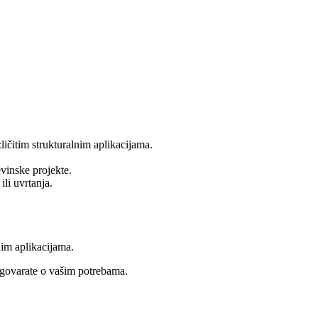
ičitim strukturalnim aplikacijama.
evinske projekte.
li uvrtanja.
.
im aplikacijama.
zgovarate o vašim potrebama.