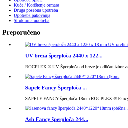
Kuće / Korištenje ormara
Druga posebna upotreba
Upotreba pakovanja
Strukturna upotreba
Preporučeno
UV breza šperploča 2440 x 122...
ROCPLEX ® UV Šperploča od breze je odličan izbor za proj
Sapele Fancy Šperploča ...
SAPELE FANCY šperploča 18mm ROCPLEX ® Fancy šper
Ash Fancy šperploča 244...