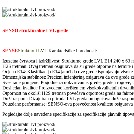
SENSO strukturalne LVL grede
SENSE
Strukturni LVL
Karakteristike i prednosti:
Izuzetna čvrstoća i izdržljivost: Strukturne grede LVL E14 240 x 63 
H2S tretman: Ovaj tretman osigurava da su grede otporne na termite i 
Ocjena E14: Klasifikacija E14 jamči da ove grede ispunjavaju visoke s
Dimenzijska stabilnost: Precizni inženjering osigurava da ove grede za
Svestrane primjene: Pogodne za uokvirivanje, grede, grede i rogove, 
Dosljedan kvalitet: Proizvedene korištenjem visokokvalitetnih drve
Otpornost na okoliš: H2S tretman povećava otpornost greda na faktore 
Duži rasponi: Dizajnirana priroda LVL greda omogućava duže raspone s
Pouzdane performanse: SENSO-ova posvećenost kvalitetu osigurava d
Pogledajte dolje navedene specifikacije za specifikacije glavnih ti