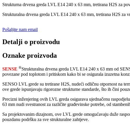
Strukturna drvena greda LVL E14 240 x 63 mm, tretirana H2S za povećan
Strukturalna drvena greda LVL E14 240 x 63 mm, tretirana H2S za vrhun
Pošaljite nam email
Detalji o proizvodu
Oznake proizvoda
®
SENSE
Strukturalna drvena greda LVL E14 240 x 63 mm od SENSO j
povezane pod toplotom i pritiskom kako bi se osigurala izuzetna konzis
SENSO LVL grede su tretirane H2S, nudeći odličnu otpornost na termi
ove grede ispunjavaju rigorozne strukturne standarde, što ih čini pou
Precizni inženjering ovih LVL greda osigurava ujednačenu raspodjelu o
63 mm nudi svestranost za različite građevinske potrebe, od stambeni
Sa projektovanim dizajnom, ove LVL grede omogućavaju duže raspone 
pouzdanu podršku za sve strukturalne zahtjeve.