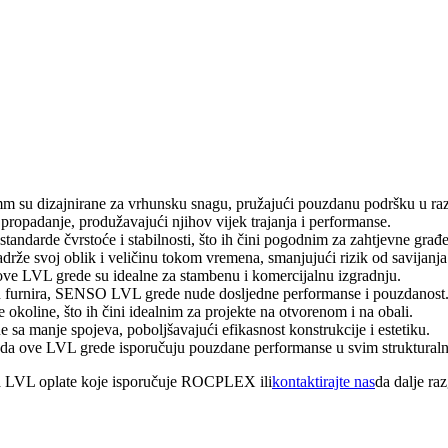
mm su dizajnirane za vrhunsku snagu, pružajući pouzdanu podršku u razl
propadanje, produžavajući njihov vijek trajanja i performanse.
tandarde čvrstoće i stabilnosti, što ih čini pogodnim za zahtjevne građ
drže svoj oblik i veličinu tokom vremena, smanjujući rizik od savijanja i
ove LVL grede su idealne za stambenu i komercijalnu izgradnju.
nih furnira, SENSO LVL grede nude dosljedne performanse i pouzdanost
okoline, što ih čini idealnim za projekte na otvorenom i na obali.
a manje spojeva, poboljšavajući efikasnost konstrukcije i estetiku.
a ove LVL grede isporučuju pouzdane performanse u svim strukturaln
pova LVL oplate koje isporučuje ROCPLEX ili
kontaktirajte nas
da dalje ra