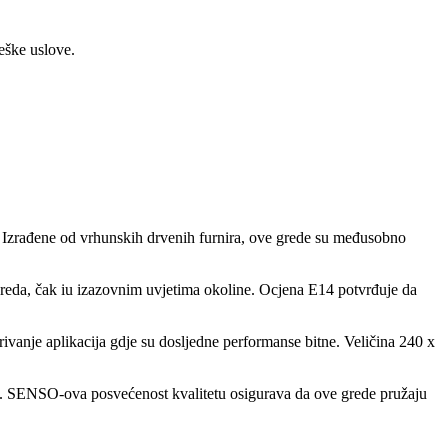
eške uslove.
 Izrađene od vrhunskih drvenih furnira, ove grede su međusobno
reda, čak iu izazovnim uvjetima okoline. Ocjena E14 potvrđuje da
rivanje aplikacija gdje su dosljedne performanse bitne. Veličina 240 x
a. SENSO-ova posvećenost kvalitetu osigurava da ove grede pružaju