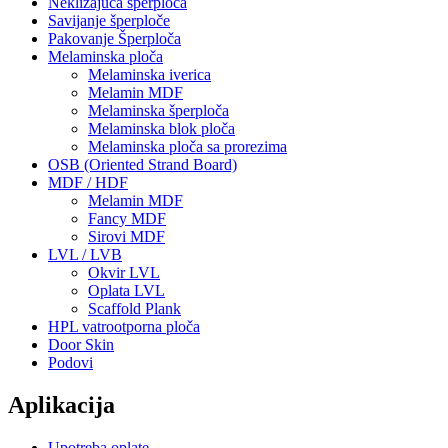
Neklizajuća šperploča
Savijanje šperploče
Pakovanje Šperploča
Melaminska ploča
Melaminska iverica
Melamin MDF
Melaminska šperploča
Melaminska blok ploča
Melaminska ploča sa prorezima
OSB (Oriented Strand Board)
MDF / HDF
Melamin MDF
Fancy MDF
Sirovi MDF
LVL / LVB
Okvir LVL
Oplata LVL
Scaffold Plank
HPL vatrootporna ploča
Door Skin
Podovi
Aplikacija
Upotreba oplate