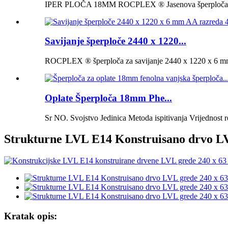
IPER PLOČA 18MM ROCPLEX ® Jasenova šperploča 18mm 
Savijanje šperploče 2440 x 1220...
ROCPLEX ® šperploča za savijanje 2440 x 1220 x 6 mm 
Oplate Šperploča 18mm Phe...
Sr NO. Svojstvo Jedinica Metoda ispitivanja Vrijednost re
Strukturne LVL E14 Konstruisano drvo L
Kratak opis: