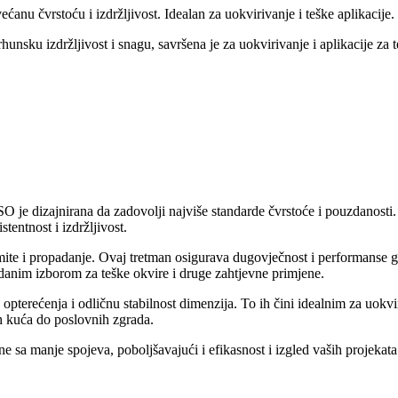
u čvrstoću i izdržljivost. Idealan za uokvirivanje i teške aplikacije.
sku izdržljivost i snagu, savršena je za uokvirivanje i aplikacije za t
e dizajnirana da zadovolji najviše standarde čvrstoće i pouzdanosti.
tentnost i izdržljivost.
te i propadanje. Ovaj tretman osigurava dugovječnost i performanse g
zdanim izborom za teške okvire i druge zahtjevne primjene.
pterećenja i odličnu stabilnost dimenzija. To ih čini idealnim za uokvi
h kuća do poslovnih zgrada.
sa manje spojeva, poboljšavajući i efikasnost i izgled vaših projekat