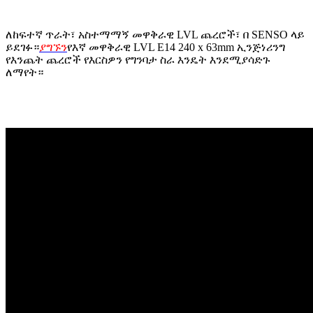
ለከፍተኛ ጥራት፣ አስተማማኝ መዋቅራዊ LVL ጨረሮች፣ በ SENSO ላይ
ይደገፉ።
ያግኙን
የእኛ መዋቅራዊ LVL E14 240 x 63mm ኢንጅነሪንግ
የእንጨት ጨረሮች የእርስዎን የግንባታ ስራ እንዴት እንደሚያሳድጉ
ለማየት።