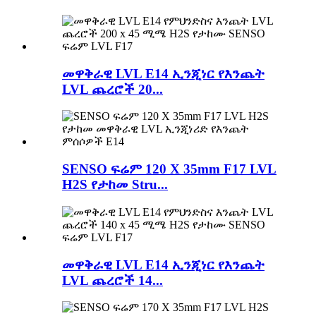
መዋቅራዊ LVL E14 ኢንጂነር የእንጨት
LVL ጨረሮች 20...
SENSO ፍሬም 120 X 35mm F17 LVL
H2S የታከመ Stru...
መዋቅራዊ LVL E14 ኢንጂነር የእንጨት
LVL ጨረሮች 14...