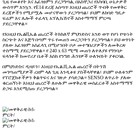
ጊዜ የመቆየት እና አፈፃፀምን ያረጋግጣል, በአስቸጋሪ የአካባቢ ሁኔታዎች
ውስጥም እንኳን. የE14 ደረጃ አሰጣጥ እነዚህ ጨረሮች ጥብቅ የመዋቅር
ደረጃዎችን የሚያሟሉ መሆናቸውን ያረጋግጣል፣ ይህም ለከባድ ግዴታ
ፍሬም እና ሌሎች ተፈላጊ አፕሊኬሽኖች አስተማማኝ ምርጫ
ያደርጋቸዋል።
የእነዚህ የኤልቪኤል ጨረሮች ትክክለኛ ምህንድስና አንድ ወጥ የሆነ የጭነት
ስርጭት እና እጅግ በጣም ጥሩ የመጠን መረጋጋትን ያረጋግጣል። ይህ ወጥነት
ያለው አፈፃፀም አስፈላጊ በሚሆንበት ቦታ መተግበሪያዎችን ለመቅረጽ
ተስማሚ ያደርጋቸዋል። የ 240 x 63 ሚሜ መጠን ለተለያዩ የግንባታ
ፍላጎቶች ከመኖሪያ ቤቶች እስከ የንግድ ሕንፃዎች ሁለገብነት ያቀርባል.
በምህንድስና ዲዛይን፣ እነዚህ የኤል.ቪ.ኤል ጨረሮች በትንሽ
መገጣጠሚያዎች ረዘም ላለ ጊዜ እንዲቆዩ ያስችላቸዋል፣ ይህም ሁለቱንም
የፕሮጀክቶችዎን ቅልጥፍና እና ገጽታ ያሳድጋል። SENSO ለጥራት ያለው
ቁርጠኝነት እነዚህ ጨረሮች ለሁሉም መዋቅራዊ መስፈርቶች አስተማማኝ
ድጋፍ እንደሚሰጡ ያረጋግጣል።