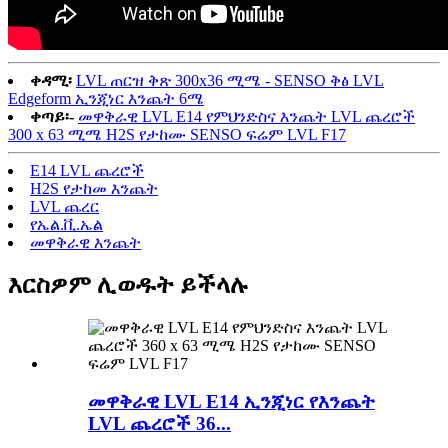
ቀዳሚ፡
LVL ጠርዝ ቅጽ 300x36 ሚሜ - SENSO ቅፅ LVL
Edgeform ኢንጂነር እንጨት 6ሜ
ቀጣይ፡-
መዋቅራዊ LVL E14 የምህንድስና እንጨት LVL ጨረሮች
300 x 63 ሚሜ H2S የታከሙ SENSO ፍሬም LVL F17
E14 LVL ጨረሮች
H2S የታከመ እንጨት
LVL ጨረር
የኤል.ቪ.ኤል
መዋቅራዊ እንጨት
እርስዎም ሊወዱት ይችላሉ
መዋቅራዊ LVL E14 ኢንጂነር የእንጨት
LVL ጨረሮች 36...