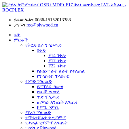
ይደውሉልን
0086-15152013388
ያግኙን
roc@plywood.cn
ቤት
ምርቶች
የቅርጽ ስራ ፕላይዉድ
በቅጽ
F14 በቅጽ
F17 በቅጽ
F22 በቅጽ
የፊልም ፊት ለፊት የተለጠፈ
የፕላስቲክ ፕላስተር
የንግድ ፕሊዉድ
የፖፕላር ጣውላ
የበርች ጣውላ
ጥድ ፕሊዉድ
ጠንካራ እንጨት እንጨት
ኮምቢ ኮምቢ
ማሪን ፕሊዉድ
የማይንሸራተቱ የፓምፕ
የታጠፈ የፓምፕ እንጨት
ማሸጊያ Plywood