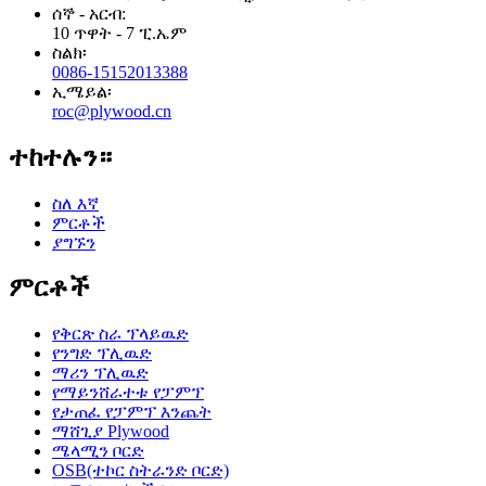
ሰኞ - አርብ:
10 ጥዋት - 7 ፒ.ኤም
ስልክ፡
0086-15152013388
ኢሜይል፡
roc@plywood.cn
ተከተሉን።
ስለ እኛ
ምርቶች
ያግኙን
ምርቶች
የቅርጽ ስራ ፕላይዉድ
የንግድ ፕሊዉድ
ማሪን ፕሊዉድ
የማይንሸራተቱ የፓምፕ
የታጠፈ የፓምፕ እንጨት
ማሸጊያ Plywood
ሜላሚን ቦርድ
OSB(ተኮር ስትራንድ ቦርድ)