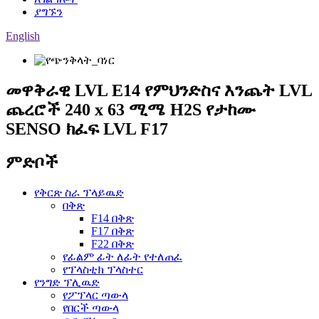
ያግኙን
English
መዋቅራዊ LVL E14 የምህንድስና እንጨት LVL
ጨረሮች 240 x 63 ሚሜ H2S የታከሙ
SENSO ክፈፍ LVL F17
ምድቦች
የቅርጽ ስራ ፕላይዉድ
በቅጽ
F14 በቅጽ
F17 በቅጽ
F22 በቅጽ
የፊልም ፊት ለፊት የተለጠፈ
የፕላስቲክ ፕላስተር
የንግድ ፕሊዉድ
የፖፕላር ጣውላ
የበርች ጣውላ