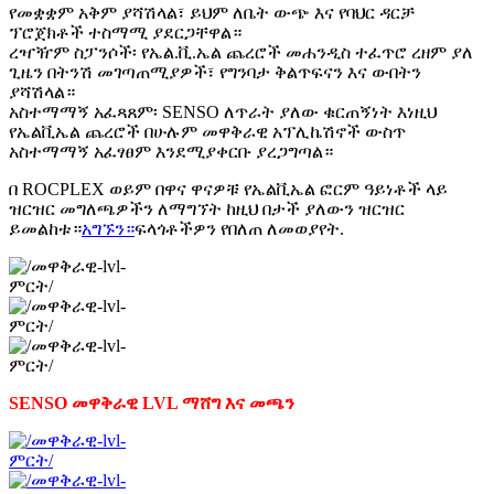
የመቋቋም አቅም ያሻሽላል፣ ይህም ለቤት ውጭ እና የባህር ዳርቻ
ፕሮጀክቶች ተስማሚ ያደርጋቸዋል።
ረዣዥም ስፓንሶች፡ የኤል.ቪ.ኤል ጨረሮች መሐንዲስ ተፈጥሮ ረዘም ያለ
ጊዜን በትንሽ መገጣጠሚያዎች፣ የግንባታ ቅልጥፍናን እና ውበትን
ያሻሽላል።
አስተማማኝ አፈጻጸም፡ SENSO ለጥራት ያለው ቁርጠኝነት እነዚህ
የኤልቪኤል ጨረሮች በሁሉም መዋቅራዊ አፕሊኬሽኖች ውስጥ
አስተማማኝ አፈፃፀም እንደሚያቀርቡ ያረጋግጣል።
በ ROCPLEX ወይም በዋና ዋናዎቹ የኤልቪኤል ፎርም ዓይነቶች ላይ
ዝርዝር መግለጫዎችን ለማግኘት ከዚህ በታች ያለውን ዝርዝር
ይመልከቱ።
አግኙን።
ፍላጎቶችዎን የበለጠ ለመወያየት.
SENSO መዋቅራዊ LVL ማሸግ እና መጫን