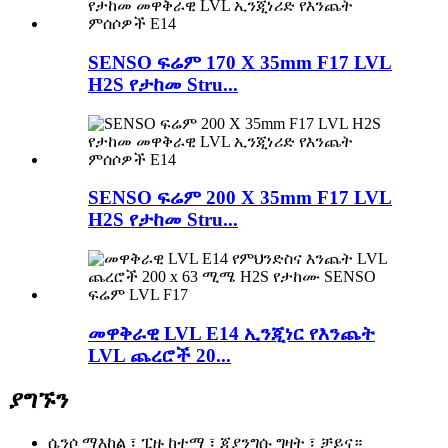
SENSO ፍሬም 170 X 35mm F17 LVL
H2S የታከመ Stru...
SENSO ፍሬም 200 X 35mm F17 LVL
H2S የታከመ Stru...
መዋቅራዊ LVL E14 ኢንጂነር የእንጨት
LVL ጨረሮች 20...
ያግኙን
ሴንሶ ማእከል ፣ ፒዙ ከተማ ፣ ጂያንግሱ ግዛት ፣ ቻይና።