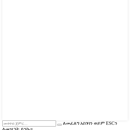
ለመፈለግ አስገባን ወይም ESCን
ለመዝጋት ይንኩ።