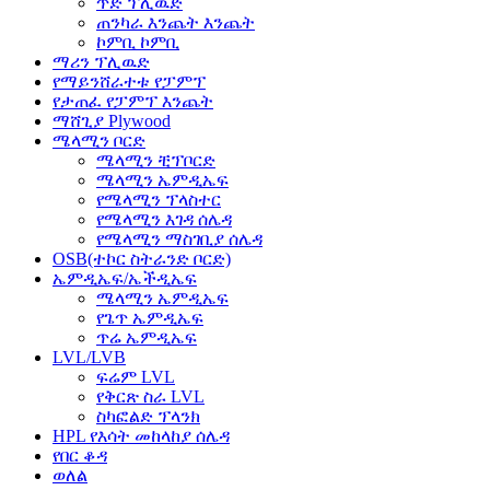
ጥድ ፕሊዉድ
ጠንካራ እንጨት እንጨት
ኮምቢ ኮምቢ
ማሪን ፕሊዉድ
የማይንሸራተቱ የፓምፕ
የታጠፈ የፓምፕ እንጨት
ማሸጊያ Plywood
ሜላሚን ቦርድ
ሜላሚን ቺፕቦርድ
ሜላሚን ኤምዲኤፍ
የሜላሚን ፕላስተር
የሜላሚን እገዳ ሰሌዳ
የሜላሚን ማስገቢያ ሰሌዳ
OSB(ተኮር ስትራንድ ቦርድ)
ኤምዲኤፍ/ኤችዲኤፍ
ሜላሚን ኤምዲኤፍ
የጌጥ ኤምዲኤፍ
ጥሬ ኤምዲኤፍ
LVL/LVB
ፍሬም LVL
የቅርጽ ስራ LVL
ስካፎልድ ፕላንክ
HPL የእሳት መከላከያ ሰሌዳ
የበር ቆዳ
ወለል