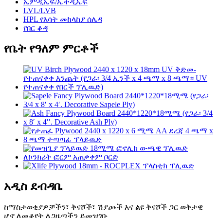
ኤምዲኤፍ/ኤችዲኤፍ
LVL/LVB
HPL የእሳት መከላከያ ሰሌዳ
የበር ቆዳ
የቤት የዓለም ምርቶች
አዲስ ደብዳቤ
ከማስታወቂያዎቻችን፣ ቅናሾች፣ ሽያጮች እና ልዩ ቅናሾች ጋር ወቅታዊ
ሆኖ ለመቆየት ለጋዜጣችን ይመዝገቡ