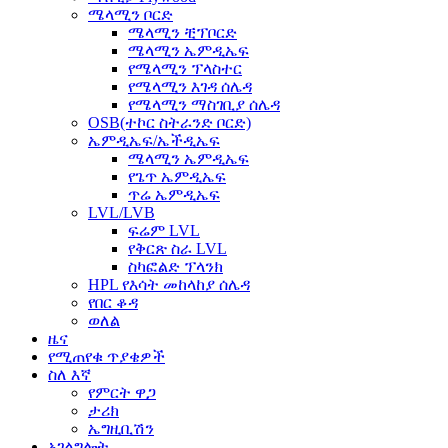
ሜላሚን ቦርድ
ሜላሚን ቺፕቦርድ
ሜላሚን ኤምዲኤፍ
የሜላሚን ፕላስተር
የሜላሚን እገዳ ሰሌዳ
የሜላሚን ማስገቢያ ሰሌዳ
OSB(ተኮር ስትራንድ ቦርድ)
ኤምዲኤፍ/ኤችዲኤፍ
ሜላሚን ኤምዲኤፍ
የጌጥ ኤምዲኤፍ
ጥሬ ኤምዲኤፍ
LVL/LVB
ፍሬም LVL
የቅርጽ ስራ LVL
ስካፎልድ ፕላንክ
HPL የእሳት መከላከያ ሰሌዳ
የበር ቆዳ
ወለል
ዜና
የሚጠየቁ ጥያቄዎች
ስለ እኛ
የምርት ዋጋ
ታሪክ
ኤግዚቢሽን
አገልግሎት