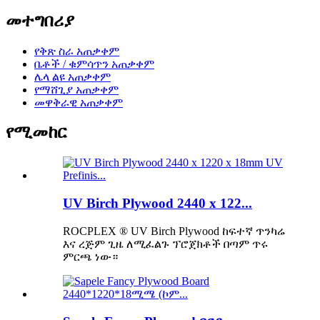
መተግበሪያ
የቅጽ ስራ አጠቃቀም
ቤቶች / ቁምሳጥን አጠቃቀም
ሌላ ልዩ አጠቃቀም
የማሸጊያ አጠቃቀም
መዋቅራዊ አጠቃቀም
የሚመከር
UV Birch Plywood 2440 x 122...
ROCPLEX ® UV Birch Plywood ከፍተኛ ጥንካሬ
እና ረጅም ጊዜ ለሚፈልጉ ፕሮጀክቶች በጣም ጥሩ
ምርጫ ነው።