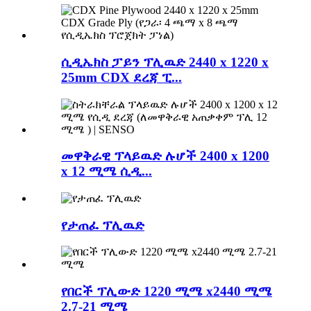
ሲዲኤክስ ፓይን ፕሊዉድ 2440 x 1220 x
25mm CDX ደረጃ ፒ...
መዋቅራዊ ፕላይዉድ ሉሆች 2400 x 1200
x 12 ሚሜ ሲዲ...
የታጠፈ ፕሊዉድ
የበርች ፕሊውድ 1220 ሚሜ x2440 ሚሜ
2.7-21 ሚሜ