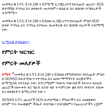
መዋቅራዊ LVL E14 240 x 63ሚሜ ኢንጂነሪንግ የእንጨት ጨረር፣ H2S
ለተሻሻለ ጥንካሬ እና ዘላቂነት መታከም። ለክፈፍ እና ለከባድ ትግበራዎች
ተስማሚ።
መዋቅራዊ LVL E14 240 x 63mm ኢንጂነሪንግ የእንጨት ምሰሶ H2S
ለላቀ ጥንካሬ እና ጥንካሬ የታከመ, ለመቅረጽ እና ለከባድ ስራዎች ተስማሚ
ነው.
ኢሜይል ይላኩልን።
የምርት ዝርዝር
የምርት መለያዎች
®
ስሜት
መዋቅራዊ LVL E14 240 x 63mm የምህንድስና የእንጨት ምሰሶ
ከ SENSO ከፍተኛውን የጥንካሬ እና አስተማማኝነት ደረጃዎችን
ለማሟላት የተነደፈ ነው. ከፕሪሚየም ጣውላ ጣውላዎች የተሠሩ እነዚህ
ጨረሮች በሙቀት እና ግፊት አንድ ላይ ተጣምረው ልዩ የሆነ ወጥነት ያለው
እና ዘላቂነትን ለማረጋገጥ ነው።
SENSO LVL ጨረሮች H2S ይታከማሉ፣ ምስጦችን እና መበስበስን
በጣም ጥሩ የመቋቋም ችሎታ ይሰጣሉ። ይህ ህክምና የጨረራዎችን ረጅም