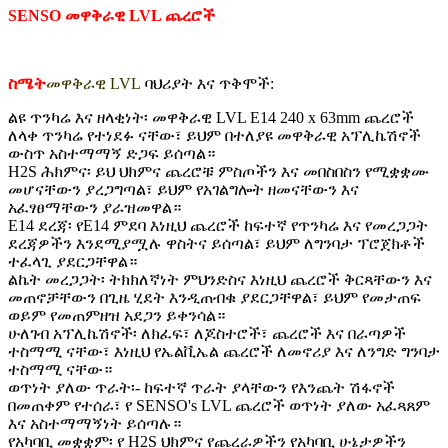
SENSO መዋቅራዊ LVL ጨረሮች
ስሜት
መዋቅራዊ LVL
ባህሪያት እና ጥቅሞች:
ልዩ ጥንካሬ እና ዘላቂነት፡ መዋቅራዊ LVL E14 240 x 63mm ጨረሮች
ለላቀ ጥንካሬ የተነደፉ ናቸው፣ ይህም በተለያዩ መዋቅራዊ አፕሊኬሽኖች
ውስጥ አስተማማኝ ድጋፍ ይሰጣል።
H2S ሕክምና፡ ይህ ህክምና ጨረሮቹ ምስጦችን እና መበስበስን የሚቋቋሙ
መሆናቸውን ያረጋግጣል፣ ይህም የአገልግሎት ዘመናቸውን እና
አፈፃፀማቸውን ያራዝመዋል።
E14 ደረጃ፡ የE14 ምደባ እነዚህ ጨረሮች ከፍተኛ የጥንካሬ እና የመረጋጋት
ደረጃዎችን እንደሚያሟሉ ዋስትና ይሰጣል፣ ይህም ለግንባታ ፕሮጀክቶች
ተፈላጊ ያደርጋቸዋል።
ልኬት መረጋጋት፡ ትክክለኛነት ምህንድስና እነዚህ ጨረሮች ቅርጻቸውን እና
መጠኖቻቸውን በጊዜ ሂደት እንዲጠብቁ ያደርጋቸዋል፣ ይህም የመታጠፍ
ወይም የመጠምዘዝ አደጋን ይቀንሳል።
ሁለገብ አፕሊኬሽኖች፡ ለክፈፍ፣ ለጆስተሮች፣ ጨረሮች እና በራጣዎች
ተስማሚ ናቸው፣ እነዚህ የኤልቪኤል ጨረሮች ለመኖሪያ እና ለንግድ ግንባታ
ተስማሚ ናቸው።
ወጥነት ያለው ጥራት፡- ከፍተኛ ጥራት ያላቸውን የእንጨት ሽፋኖች
በመጠቀም የተሰራ፣ የ SENSO's LVL ጨረሮች ወጥነት ያለው አፈጻጸም
እና አስተማማኝነት ይሰጣሉ።
የአካባቢ መቋቋም፡ የ H2S ህክምና የጨረራዎችን የአካባቢ ሁኔታዎችን