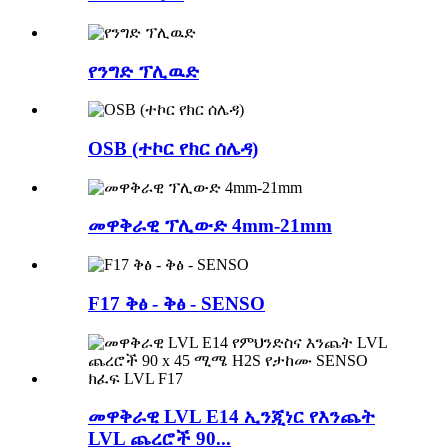
የንግድ ፕሊዉድ
OSB (ተኮር የክር ሰሌዳ)
መዋቅራዊ ፕሊውድ 4mm-21mm
F17 ቅፅ - ቅፅ - SENSO
መዋቅራዊ LVL E14 ኢንጂነር የእንጨት
LVL ጨረሮች 90...