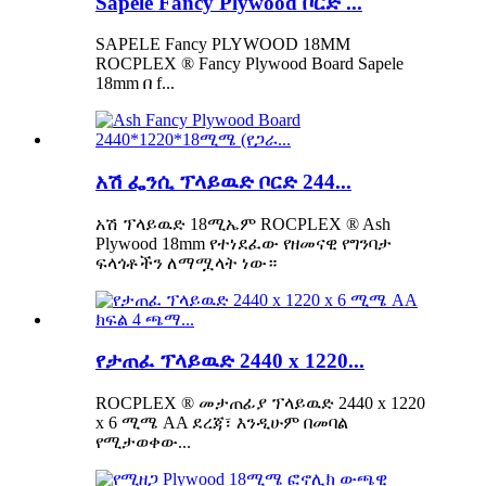
Sapele Fancy Plywood ቦርድ ...
SAPELE Fancy PLYWOOD 18MM
ROCPLEX ® Fancy Plywood Board Sapele
18mm በ f...
አሽ ፌንሲ ፕላይዉድ ቦርድ 244...
አሽ ፕላይዉድ 18ሚኤም ROCPLEX ® Ash
Plywood 18mm የተነደፈው የዘመናዊ የግንባታ
ፍላጎቶችን ለማሟላት ነው።
የታጠፈ ፕላይዉድ 2440 x 1220...
ROCPLEX ® መታጠፊያ ፕላይዉድ 2440 x 1220
x 6 ሚሜ AA ደረጃ፣ እንዲሁም በመባል
የሚታወቀው...