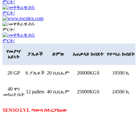
የመያዣ
ፓሌቶች
ድምጽ
አጠቃላይ ክብደት
የተጣራ ክብደት
አይነት
20 GP
6 ፓሌቶች
20 ሲቢኤም
20000KGS
19500 ኪ
40 ዋና
12 pallets
40 ሲቢኤም
25000KGS
24500 ኪ
መስሪያ ቤት
SENSO LVL ጣውላ በተረጋገጠው