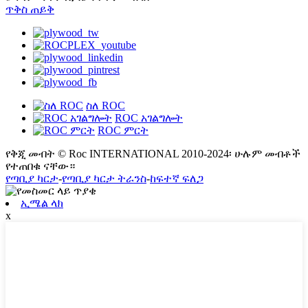
ጥቅስ ጠይቅ
ስለ ROC
ROC አገልግሎት
ROC ምርት
የቅጂ መብት © Roc INTERNATIONAL 2010-2024፡ ሁሉም መብቶች
የተጠበቁ ናቸው።
የጣቢያ ካርታ
-
የጣቢያ ካርታ ትራንስ
-
ከፍተኛ ፍለጋ
ኢሜል ላክ
x