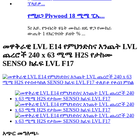
የሚዘጋ Plywood 18 ሚሜ ፒኤ...
Sr አይ. የንብረት ዩኒት ሙከራ ዘዴ ዋጋ የሙከራ
ውጤት 1 የእርጥበት ይዘት % ...
መዋቅራዊ LVL E14 የምህንድስና እንጨት LVL
ጨረሮች 240 x 63 ሚሜ H2S የታከሙ
SENSO ክፈፍ LVL F17
አጭር መግለጫ፡-