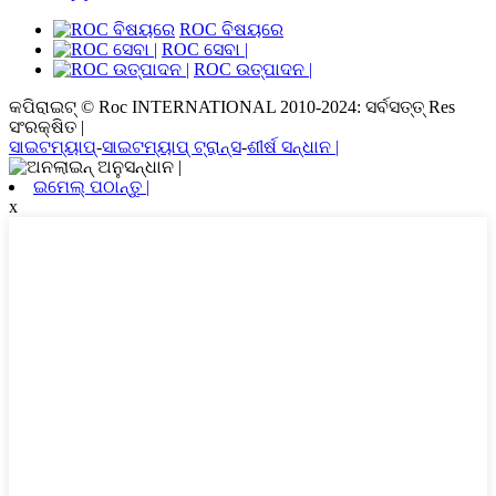
ROC ବିଷୟରେ
ROC ସେବା |
ROC ଉତ୍ପାଦନ |
କପିରାଇଟ୍ © Roc INTERNATIONAL 2010-2024: ସର୍ବସତ୍ତ୍ Res
ସଂରକ୍ଷିତ |
ସାଇଟମ୍ୟାପ୍
-
ସାଇଟମ୍ୟାପ୍ ଟ୍ରାନ୍ସ
-
ଶୀର୍ଷ ସନ୍ଧାନ |
ଇମେଲ୍ ପଠାନ୍ତୁ |
x