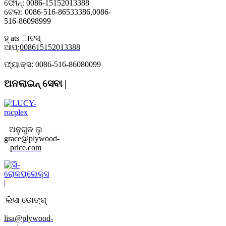
ଫୋନ୍: 0086-15152013388
ଟେଲ: 0086-516-86533386,0086-
516-86098999
ହ୍ ats ାଟସ୍
ଆପ୍:
008615152013388
ଫ୍ୟାକ୍ସ: 0086-516-86080099
ଅନଲାଇନ୍ ସେବା |
ଅନୁଗୁଳ ଲୁ
grace@plywood-
price.com
ଲିସା ଡୋଙ୍ଗ୍
|
lisa@plywood-