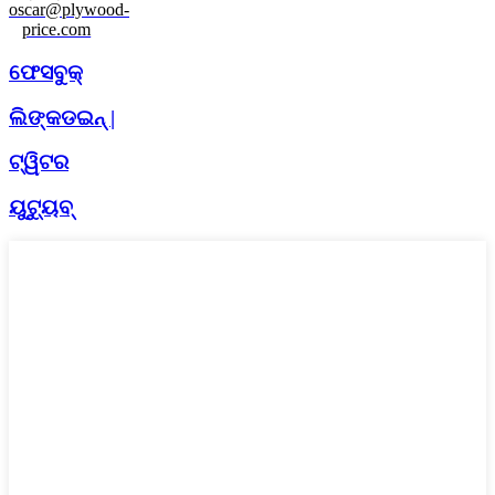
oscar@plywood-
price.com
ଫେସବୁକ୍
ଲିଙ୍କଡଇନ୍ |
ଟ୍ୱିଟର
ୟୁଟ୍ୟୁବ୍