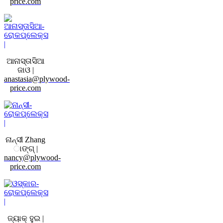
price.com
ଆନାସ୍ତାସିଆ
ଜାଓ |
anastasia@plywood-
price.com
ନାନ୍ସୀ Zhang
ାଙ୍ଗ୍ |
nancy@plywood-
price.com
ଜ୍ୟାକ୍ ହୁଇ |