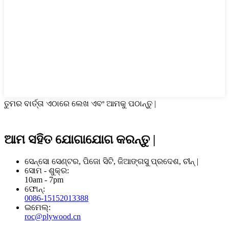
ତୁମର ବାର୍ତ୍ତା ଏଠାରେ ଲେଖ ଏବଂ ଆମକୁ ପଠାନ୍ତୁ |
ଆମ ସହିତ ଯୋଗାଯୋଗ କରନ୍ତୁ |
ସେନ୍ସୋ ସେଣ୍ଟର, ପିଜୋ ସିଟି, ଜିଆଙ୍ଗସୁ ପ୍ରଦେଶ, ଚୀନ୍ |
ସୋମ - ଶୁକ୍ର:
10am - 7pm
ଫୋନ୍:
0086-15152013388
ଇମେଲ୍:
roc@plywood.cn