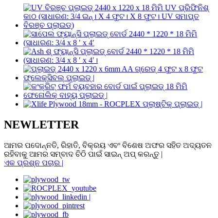
NEWLETTER
ଆମର ପଦୋନ୍ନତି, ରିହାତି, ବିକ୍ରୟ ଏବଂ ବିଶେଷ ଅଫର ସହିତ ଅଦ୍ୟତନ
ରହିବାକୁ ଆମର ସମ୍ବାଦ ଚିଠି ପାଇଁ ସାଇନ୍ ଅପ୍ କରନ୍ତୁ |
ଏକ ପ୍ରଶ୍ନ ପଚାର |