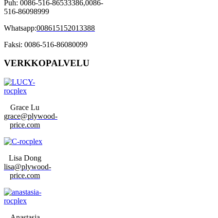
Puh: 0086-516-86533386,0086-
516-86098999
Whatsapp:
008615152013388
Faksi: 0086-516-86080099
VERKKOPALVELU
Grace Lu
grace@plywood-
price.com
Lisa Dong
lisa@plywood-
price.com
Anastasia