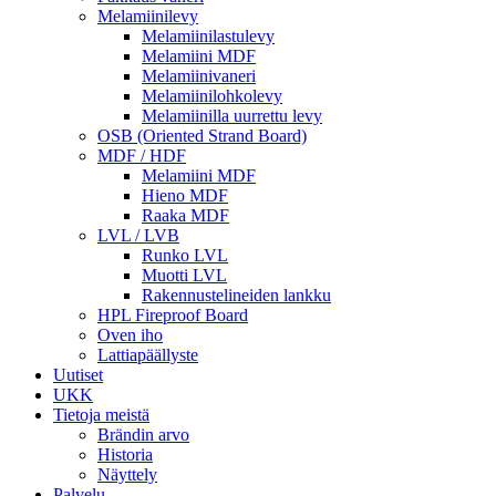
Melamiinilevy
Melamiinilastulevy
Melamiini MDF
Melamiinivaneri
Melamiinilohkolevy
Melamiinilla uurrettu levy
OSB (Oriented Strand Board)
MDF / HDF
Melamiini MDF
Hieno MDF
Raaka MDF
LVL / LVB
Runko LVL
Muotti LVL
Rakennustelineiden lankku
HPL Fireproof Board
Oven iho
Lattiapäällyste
Uutiset
UKK
Tietoja meistä
Brändin arvo
Historia
Näyttely
Palvelu