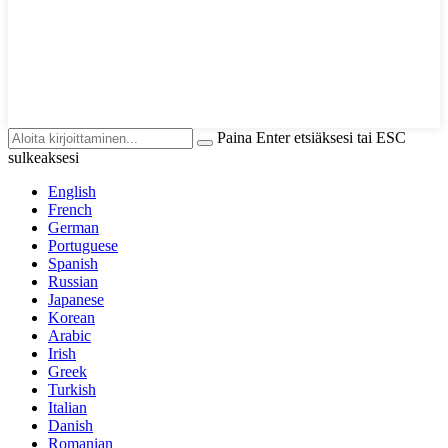
Paina Enter etsiäksesi tai ESC
sulkeaksesi
English
French
German
Portuguese
Spanish
Russian
Japanese
Korean
Arabic
Irish
Greek
Turkish
Italian
Danish
Romanian