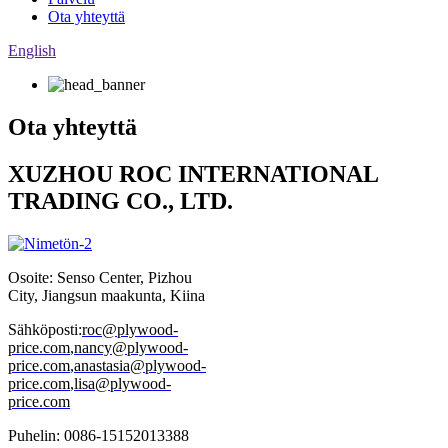
Ota yhteyttä
English
Ota yhteyttä
XUZHOU ROC INTERNATIONAL
TRADING CO., LTD.
Osoite: Senso Center, Pizhou
City, Jiangsun maakunta, Kiina
Sähköposti:
roc@plywood-
price.com
,
nancy@plywood-
price.com
,
anastasia@plywood-
price.com
,
lisa@plywood-
price.com
Puhelin: 0086-15152013388