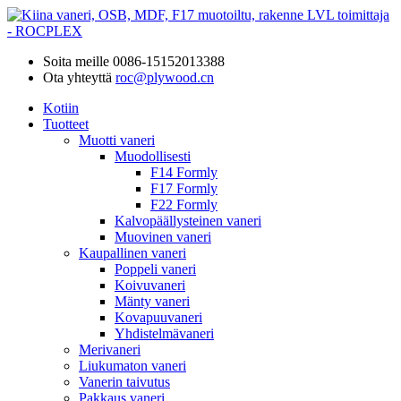
Soita meille
0086-15152013388
Ota yhteyttä
roc@plywood.cn
Kotiin
Tuotteet
Muotti vaneri
Muodollisesti
F14 Formly
F17 Formly
F22 Formly
Kalvopäällysteinen vaneri
Muovinen vaneri
Kaupallinen vaneri
Poppeli vaneri
Koivuvaneri
Mänty vaneri
Kovapuuvaneri
Yhdistelmävaneri
Merivaneri
Liukumaton vaneri
Vanerin taivutus
Pakkaus vaneri