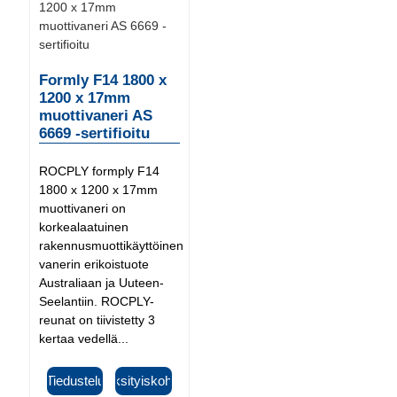
Formly F14 1800 x
1200 x 17mm
muottivaneri AS
6669 -sertifioitu
ROCPLY formply F14
1800 x 1200 x 17mm
muottivaneri on
korkealaatuinen
rakennusmuottikäyttöinen
vanerin erikoistuote
Australiaan ja Uuteen-
Seelantiin. ROCPLY-
reunat on tiivistetty 3
kertaa vedellä...
Tiedustelu
Yksityiskohta