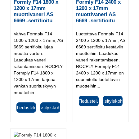
Formly F14 1800 x
Formly F14 2400 x
1200 x 17mm
1200 x 17mm
muottivaneri AS
muottivaneri AS
6669 -sertifioitu
6669 -sertifioitu
Vahva Formply F14
Luotettava Formply F14
1800 x 1200 x 17mm, AS
2400 x 1200 x 17mm, AS
6669 sertifioitu lujaa
6669 sertifioitu kestäviin
muottia varten.
muotteihin. Laadukas
Laadukas vaneri
vaneri rakentamiseen.
rakentamiseen. ROCPLY
ROCPLY Formply F14
Formply F14 1800 x
2400 x 1200 x 17mm on
1200 x 17mm tarjoaa
suunniteltu luotettaviin
vankan suorituskyvyn
muotteihin...
muotteihin...
Tiedustelu
Yksityiskohta
Tiedustelu
Yksityiskohta