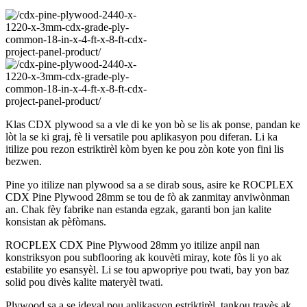
Klas CDX plywood sa a vle di ke yon bò se lis ak ponse, pandan ke
lòt la se ki graj, fè li versatile pou aplikasyon pou diferan. Li ka
itilize pou rezon estriktirèl kòm byen ke pou zòn kote yon fini lis
bezwen.
Pine yo itilize nan plywood sa a se dirab sous, asire ke ROCPLEX
CDX Pine Plywood 28mm se tou de fò ak zanmitay anviwònman
an. Chak fèy fabrike nan estanda egzak, garanti bon jan kalite
konsistan ak pèfòmans.
ROCPLEX CDX Pine Plywood 28mm yo itilize anpil nan
konstriksyon pou subflooring ak kouvèti miray, kote fòs li yo ak
estabilite yo esansyèl. Li se tou apwopriye pou twati, bay yon baz
solid pou divès kalite materyèl twati.
Plywood sa a se ideyal pou aplikasyon estriktirèl, tankou travès ak