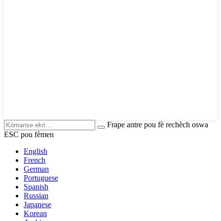
Frape antre pou fè rechèch oswa
ESC pou fèmen
English
French
German
Portuguese
Spanish
Russian
Japanese
Korean