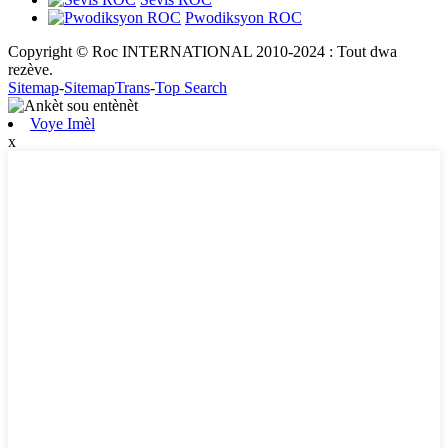
Pwodiksyon ROC
Copyright © Roc INTERNATIONAL 2010-2024 : Tout dwa
rezève.
Sitemap
-
SitemapTrans
-
Top Search
Voye Imèl
x