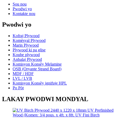
Sou nou
Pwodwi yo
Kontakte nou
Pwodwi yo
Kofraj Plywood
Komèsyal Plywood
Marin Plywood
Plywood ki pa glise
Koube plywood
Anbalaj Plywood
Komisyon Konsèy Melamine
OSB (Oryante Strand Board)
MDF / HDF
LVL / LVB
Komisyon Konsèy ignifuje HPL
Po Pòt
LAKAY PWODWI MONDYAL