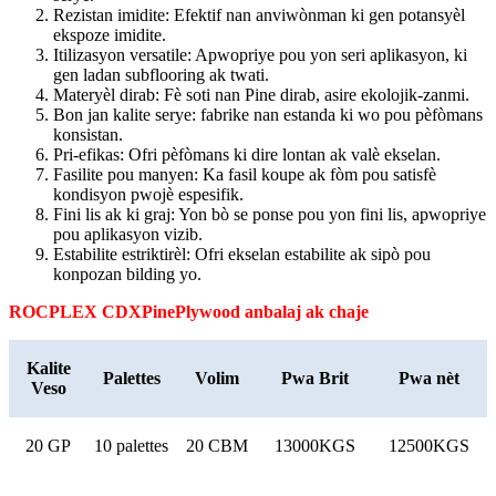
Rezistan imidite: Efektif nan anviwònman ki gen potansyèl
ekspoze imidite.
Itilizasyon versatile: Apwopriye pou yon seri aplikasyon, ki
gen ladan subflooring ak twati.
Materyèl dirab: Fè soti nan Pine dirab, asire ekolojik-zanmi.
Bon jan kalite serye: fabrike nan estanda ki wo pou pèfòmans
konsistan.
Pri-efikas: Ofri pèfòmans ki dire lontan ak valè ekselan.
Fasilite pou manyen: Ka fasil koupe ak fòm pou satisfè
kondisyon pwojè espesifik.
Fini lis ak ki graj: Yon bò se ponse pou yon fini lis, apwopriye
pou aplikasyon vizib.
Estabilite estriktirèl: Ofri ekselan estabilite ak sipò pou
konpozan bilding yo.
ROCPLEX CDX
Pine
Plywood anbalaj ak chaje
Kalite
Palettes
Volim
Pwa Brit
Pwa nèt
Veso
20 GP
10 palettes
20 CBM
13000KGS
12500KGS