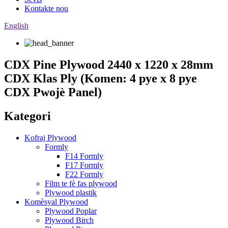
Kontakte nou
English
CDX Pine Plywood 2440 x 1220 x 28mm
CDX Klas Ply (Komen: 4 pye x 8 pye
CDX Pwojè Panel)
Kategori
Kofraj Plywood
Formly
F14 Formly
F17 Formly
F22 Formly
Film te fè fas plywood
Plywood plastik
Komèsyal Plywood
Plywood Poplar
Plywood Birch