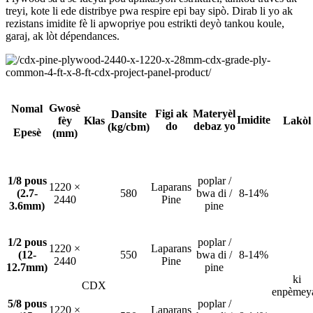
treyi, kote li ede distribye pwa respire epi bay sipò. Dirab li yo ak
rezistans imidite fè li apwopriye pou estrikti deyò tankou koule,
garaj, ak lòt dépendances.
Gwosè
Nomal
Figi ak
Materyèl
Dansite
Imidite
fèy
Klas
Lakòl
do
debaz yo
(kg/cbm)
Epesè
(mm)
1/8 pous
poplar /
1220 ×
Laparans
(2.7-
580
bwa di /
8-14%
2440
Pine
3.6mm)
pine
1/2 pous
poplar /
1220 ×
Laparans
(12-
550
bwa di /
8-14%
2440
Pine
12.7mm)
pine
ki
CDX
enpèmey
5/8 pous
poplar /
1220 ×
Laparans