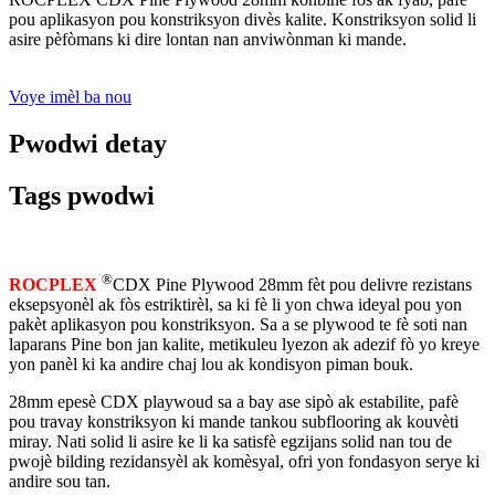
pou aplikasyon pou konstriksyon divès kalite. Konstriksyon solid li
asire pèfòmans ki dire lontan nan anviwònman ki mande.
Voye imèl ba nou
Pwodwi detay
Tags pwodwi
®
ROCPLEX
CDX Pine Plywood 28mm fèt pou delivre rezistans
eksepsyonèl ak fòs estriktirèl, sa ki fè li yon chwa ideyal pou yon
pakèt aplikasyon pou konstriksyon. Sa a se plywood te fè soti nan
laparans Pine bon jan kalite, metikuleu lyezon ak adezif fò yo kreye
yon panèl ki ka andire chaj lou ak kondisyon piman bouk.
28mm epesè CDX playwoud sa a bay ase sipò ak estabilite, pafè
pou travay konstriksyon ki mande tankou subflooring ak kouvèti
miray. Nati solid li asire ke li ka satisfè egzijans solid nan tou de
pwojè bilding rezidansyèl ak komèsyal, ofri yon fondasyon serye ki
andire sou tan.