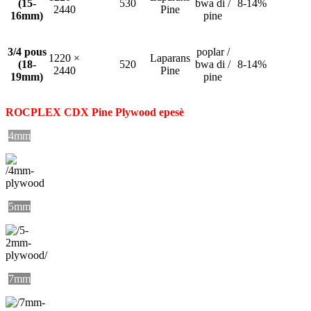
(15-
530
bwa di /
8-14%
2440
Pine
16mm)
pine
3/4 pous
poplar /
1220 ×
Laparans
(18-
520
bwa di /
8-14%
2440
Pine
19mm)
pine
ROCPLEX CDX Pine Plywood epesè
4mm
5mm
7mm