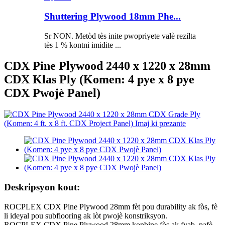
Shuttering Plywood 18mm Phe...
Sr NON. Metòd tès inite pwopriyete valè rezilta
tès 1 % kontni imidite ...
CDX Pine Plywood 2440 x 1220 x 28mm
CDX Klas Ply (Komen: 4 pye x 8 pye
CDX Pwojè Panel)
Deskripsyon kout:
ROCPLEX CDX Pine Plywood 28mm fèt pou durability ak fòs, fè
li ideyal pou subflooring ak lòt pwojè konstriksyon.
ROCPLEX CDX Pine Plywood 28mm konbine fòs ak fyab, pafè