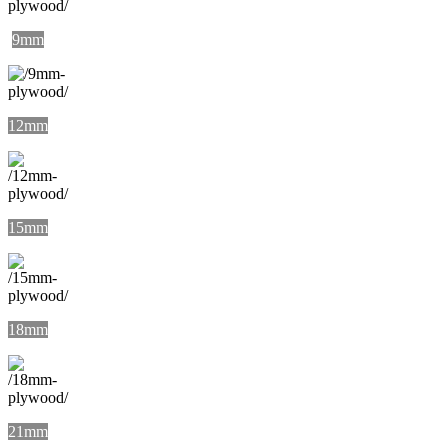
9mm
12mm
15mm
18mm
21mm