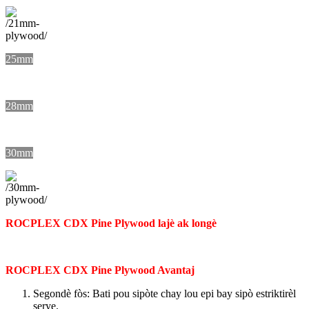
25mm
28mm
30mm
ROCPLEX CDX Pine Plywood lajè ak longè
ROCPLEX CDX Pine Plywood Avantaj
Segondè fòs: Bati pou sipòte chay lou epi bay sipò estriktirèl
serye.