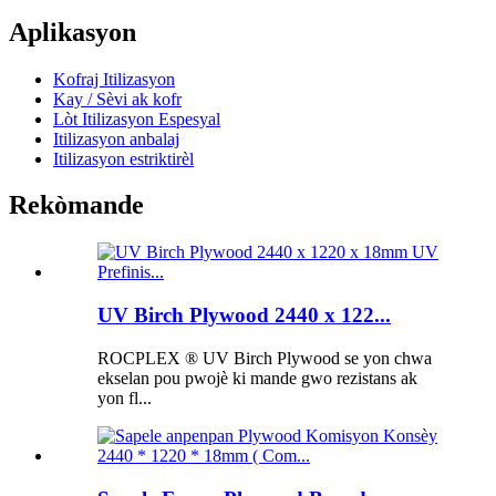
Aplikasyon
Kofraj Itilizasyon
Kay / Sèvi ak kofr
Lòt Itilizasyon Espesyal
Itilizasyon anbalaj
Itilizasyon estriktirèl
Rekòmande
UV Birch Plywood 2440 x 122...
ROCPLEX ® UV Birch Plywood se yon chwa
ekselan pou pwojè ki mande gwo rezistans ak
yon fl...