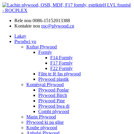
Rele nou
0086-15152013388
Kontakte nou
roc@plywood.cn
Lakay
Pwodwi yo
Kofraj Plywood
Formly
F14 Formly
F17 Formly
F22 Formly
Film te fè fas plywood
Plywood plastik
Komèsyal Plywood
Plywood Poplar
Plywood Birch
Plywood Pine
Plywood bwa di
Combi plywood
Marin Plywood
Plywood ki pa glise
Koube plywood
Anbalaj Plywood