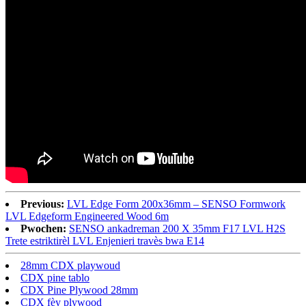
Previous:
LVL Edge Form 200x36mm – SENSO Formwork
LVL Edgeform Engineered Wood 6m
Pwochen:
SENSO ankadreman 200 X 35mm F17 LVL H2S
Trete estriktirèl LVL Enjenieri travès bwa E14
28mm CDX playwoud
CDX pine tablo
CDX Pine Plywood 28mm
CDX fèy plywood