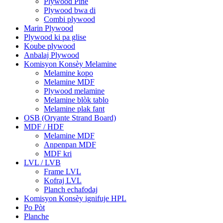
Plywood Pine
Plywood bwa di
Combi plywood
Marin Plywood
Plywood ki pa glise
Koube plywood
Anbalaj Plywood
Komisyon Konsèy Melamine
Melamine kopo
Melamine MDF
Plywood melamine
Melamine blòk tablo
Melamine plak fant
OSB (Oryante Strand Board)
MDF / HDF
Melamine MDF
Anpenpan MDF
MDF kri
LVL / LVB
Frame LVL
Kofraj LVL
Planch echafodaj
Komisyon Konsèy ignifuje HPL
Po Pòt
Planche