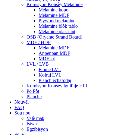
Komisyon Konsèy Melamine
Melamine kopo
Melamine MDF
Plywood melamine
Melamine blòk tablo
Melamine plak fant
OSB (Oryante Strand Board)
MDF / HDF
Melamine MDF
Anpenpan MDF
MDF kri
LVL / LVB
Frame LVL
Kofraj LVL
Planch echafodaj
Komisyon Konsèy ignifuje HPL
Po Pòt
Planche
Nouvèl
FAQ
Sou nou
Valè mak
Istwa
Egzibisyon
Sèvis