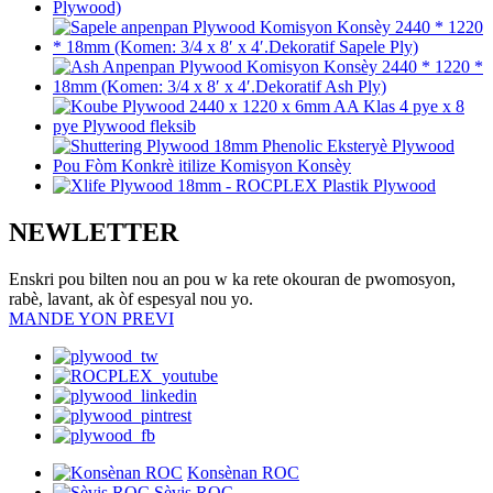
NEWLETTER
Enskri pou bilten nou an pou w ka rete okouran de pwomosyon,
rabè, lavant, ak òf espesyal nou yo.
MANDE YON PREVI
Konsènan ROC
Sèvis ROC