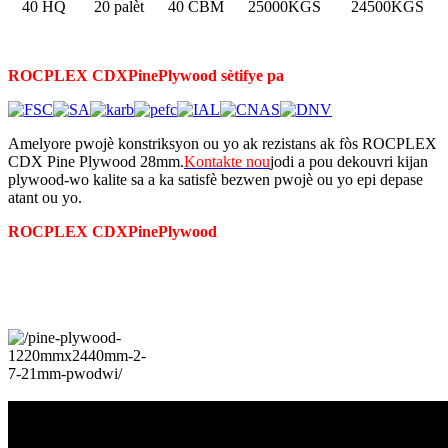
40 HQ
20 palèt
40 CBM
25000KGS
24500KGS
ROCPLEX CDX
Pine
Plywood sètifye pa
Amelyore pwojè konstriksyon ou yo ak rezistans ak fòs ROCPLEX
CDX Pine Plywood 28mm.
Kontakte nou
jodi a pou dekouvri kijan
plywood-wo kalite sa a ka satisfè bezwen pwojè ou yo epi depase
atant ou yo.
ROCPLEX CDX
Pine
Plywood