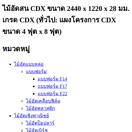
ไม้อัดสน CDX ขนาด 2440 x 1220 x 28 มม.
เกรด CDX (ทั่วไป: แผงโครงการ CDX
ขนาด 4 ฟุต x 8 ฟุต)
หมวดหมู่
ไม้อัดแบบหล่อ
แบบฟอร์ม
แบบฟอร์ม F14
แบบฟอร์ม F17
แบบฟอร์ม F22
ไม้อัดเคลือบฟิล์ม
ไม้อัดพลาสติก
ไม้อัดเชิงพาณิชย์
ไม้อัดป็อปลาร์
ไม้อัดเบิร์ช