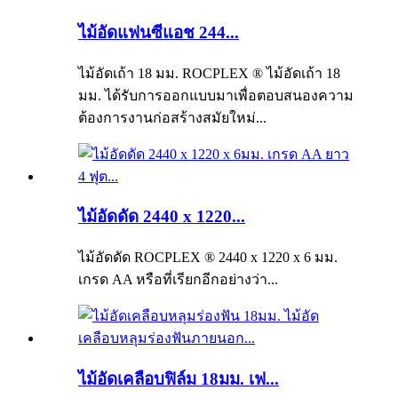
ไม้อัดแฟนซีแอช 244...
ไม้อัดเถ้า 18 มม. ROCPLEX ® ไม้อัดเถ้า 18
มม. ได้รับการออกแบบมาเพื่อตอบสนองความ
ต้องการงานก่อสร้างสมัยใหม่...
ไม้อัดดัด 2440 x 1220...
ไม้อัดดัด ROCPLEX ® 2440 x 1220 x 6 มม.
เกรด AA หรือที่เรียกอีกอย่างว่า...
ไม้อัดเคลือบฟิล์ม 18มม. เฟ...