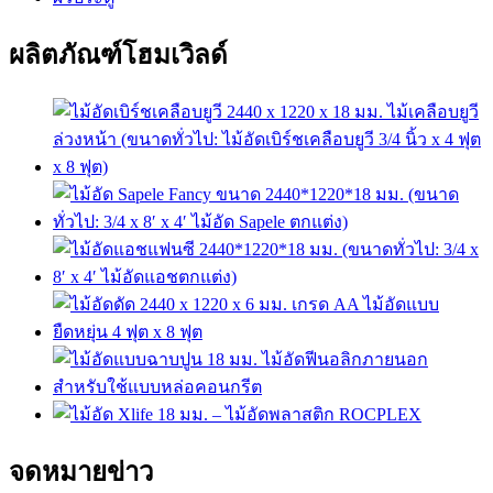
ผลิตภัณฑ์โฮมเวิลด์
จดหมายข่าว