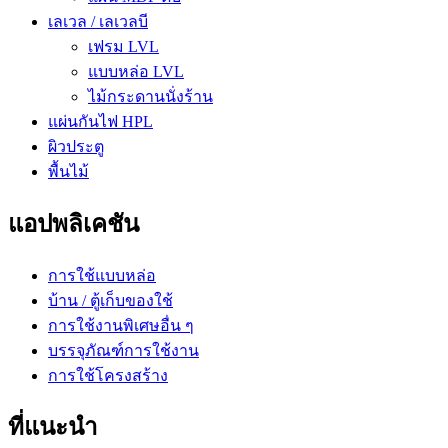
เลเวล / เลเวลบี
เฟรม LVL
แบบหล่อ LVL
ไม้กระดานนั่งร้าน
แผ่นกันไฟ HPL
ผิวประตู
พื้นไม้
แอปพลิเคชัน
การใช้แบบหล่อ
บ้าน / ตู้เก็บของใช้
การใช้งานพิเศษอื่น ๆ
บรรจุภัณฑ์การใช้งาน
การใช้โครงสร้าง
ที่แนะนำ