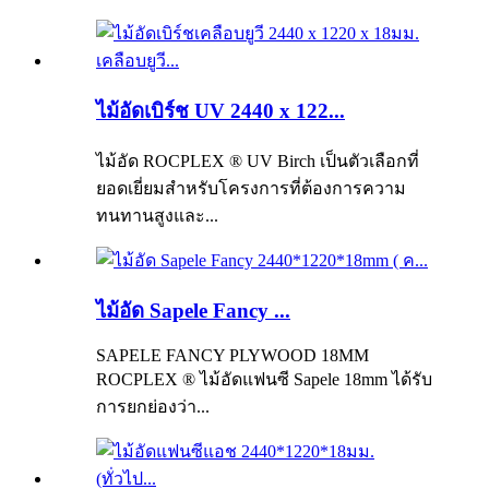
ไม้อัดเบิร์ช UV 2440 x 122...
ไม้อัด ROCPLEX ® UV Birch เป็นตัวเลือกที่
ยอดเยี่ยมสำหรับโครงการที่ต้องการความ
ทนทานสูงและ...
ไม้อัด Sapele Fancy ...
SAPELE FANCY PLYWOOD 18MM
ROCPLEX ® ไม้อัดแฟนซี Sapele 18mm ได้รับ
การยกย่องว่า...