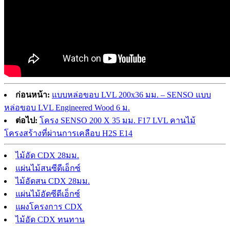
ก่อนหน้า:
แบบหล่อขอบ LVL 200x36 มม. – SENSO แบบ
หล่อขอบ LVL Engineered Wood 6 ม.
ต่อไป:
โครง SENSO 200 X 35 มม. F17 LVL คานไม้
โครงสร้างที่ผ่านการเคลือบ H2S E14
ไม้อัด CDX 28มม.
แผ่นไม้สนซีดีเอ็กซ์
ไม้อัดสน CDX 28มม.
แผ่นไม้อัดซีดีเอ็กซ์
แผงโครงการ CDX
ไม้อัด CDX ทนทาน