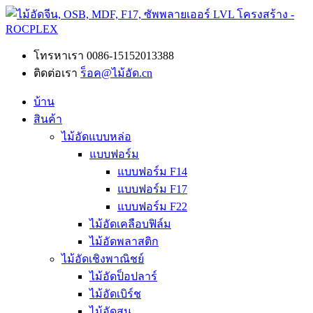
โทรหาเรา
0086-15152013388
ติดต่อเรา
ร็อค@ไม้อัด.cn
บ้าน
สินค้า
ไม้อัดแบบหล่อ
แบบฟอร์ม
แบบฟอร์ม F14
แบบฟอร์ม F17
แบบฟอร์ม F22
ไม้อัดเคลือบฟิล์ม
ไม้อัดพลาสติก
ไม้อัดเชิงพาณิชย์
ไม้อัดป็อปลาร์
ไม้อัดเบิร์ช
ไม้อัดสน