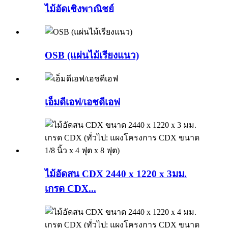
ไม้อัดเชิงพาณิชย์
OSB (แผ่นไม้เรียงแนว)
เอ็มดีเอฟ/เอชดีเอฟ
ไม้อัดสน CDX 2440 x 1220 x 3มม.
เกรด CDX...