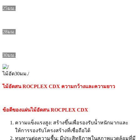
25มม.
28มม.
30มม.
ไม้อัดสน ROCPLEX CDX ความกว้างและความยาว
ข้อดีของแผ่นไม้อัดสน ROCPLEX CDX
ความแข็งแรงสูง: สร้างขึ้นเพื่อรองรับน้ำหนักมากและ
ให้การรองรับโครงสร้างที่เชื่อถือได้
ทนทานต่อความชื้น: มีประสิทธิภาพในสภาพแวดล้อมที่มี