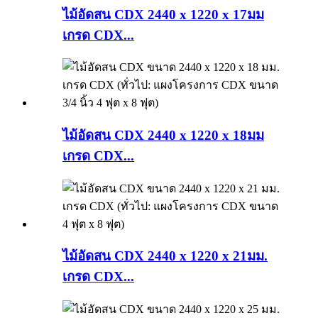
ไม้อัดสน CDX 2440 x 1220 x 17มม
เกรด CDX...
ไม้อัดสน CDX 2440 x 1220 x 18มม
เกรด CDX...
ไม้อัดสน CDX 2440 x 1220 x 21มม.
เกรด CDX...