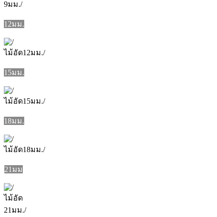
12มม.
15มม.
18มม.
21มม