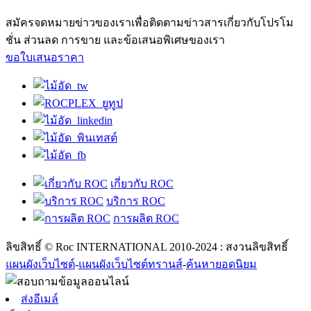
สมัครจดหมายข่าวของเราเพื่อติดตามข่าวสารเกี่ยวกับโปรโม
ชั่น ส่วนลด การขาย และข้อเสนอพิเศษของเรา
ขอใบเสนอราคา
เกี่ยวกับ ROC
บริการ ROC
การผลิต ROC
ลิขสิทธิ์ © Roc INTERNATIONAL 2010-2024 : สงวนลิขสิทธิ์
แผนผังเว็บไซต์
-
แผนผังเว็บไซต์ทรานส์
-
ค้นหายอดนิยม
ส่งอีเมล์