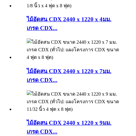
ไม้อัดสน CDX 2440 x 1220 x 4มม.
เกรด CDX...
ไม้อัดสน CDX 2440 x 1220 x 7มม.
เกรด CDX...
ไม้อัดสน CDX 2440 x 1220 x 9มม.
เกรด CDX...