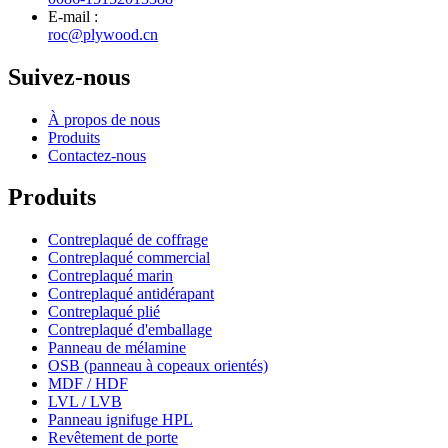
E-mail :
roc@plywood.cn
Suivez-nous
À propos de nous
Produits
Contactez-nous
Produits
Contreplaqué de coffrage
Contreplaqué commercial
Contreplaqué marin
Contreplaqué antidérapant
Contreplaqué plié
Contreplaqué d'emballage
Panneau de mélamine
OSB (panneau à copeaux orientés)
MDF / HDF
LVL / LVB
Panneau ignifuge HPL
Revêtement de porte