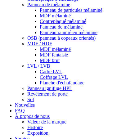
Panneau de mélamine
Panneau de particules mélaminé
MDF mélaminé
Contreplaqué mélaminé
Panneau de mélamine
Panneau rainuré en mélamine
OSB (panneau à copeaux orientés)
MDF / HDF
MDF mélaminé
MDF fantaisie
MDF brut
LVL / LVB
Cadre LVL
Coffrage LVL
Planche d'échafaudage
Panneau ignifuge HPL
Revêtement de porte
Sol
Nouvelles
FAQ
À propos de nous
Valeur de la marque
Histoire
Exposition
Service