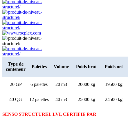
Type de
Palettes
Volume
Poids brut
Poids net
conteneur
20 GP
6 palettes
20 m3
20000 kg
19500 kg
40 QG
12 palettes
40 m3
25000 kg
24500 kg
SENSO STRUCTUREL LVL CERTIFIÉ PAR