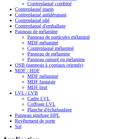
Contreplaqué combiné
Contreplaqué marin
Contreplaqué antidérapant
Contreplaqué plié
Contreplaqué d'emballage
Panneau de mélamine
Panneau de particules mélaminé
MDF mélaminé
Contreplaqué mélaminé
Panneau de mélamine
Panneau rainuré en mélamine
OSB (panneau à copeaux orientés)
MDF / HDF
MDF mélaminé
MDF fantaisie
MDF brut
LVL / LVB
Cadre LVL
Coffrage LVL
Planche d'échafaudage
Panneau ignifuge HPL
Revêtement de porte
Sol