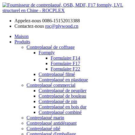
Appelez-nous
0086-15152013388
Contactez-nous
roc@plywood.cn
Maison
Produits
Contreplaqué de coffrage
Formply
Formulaire F14
Formulaire F17
Formulaire F22
Contreplaqué filmé
Contreplaqué en plastique
Contreplaqué commercial
Contreplaqué de peuplier
Contreplaqué de bouleau
Contreplaqué de pin
Contreplaqué en bois dur
Contreplaqué combiné
Contreplaqué marin
Contreplaqué antidérapant
Contreplaqué plié
Contreplaqué d'emballage