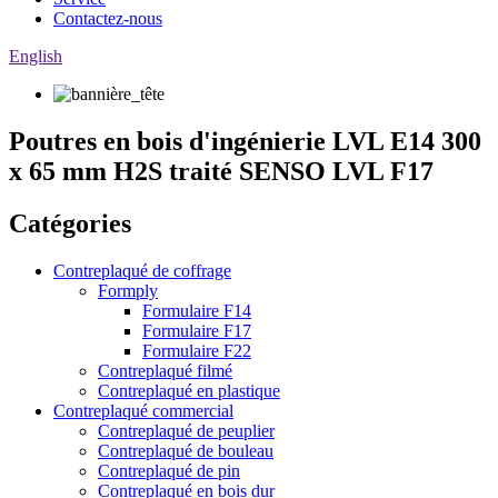
Contactez-nous
English
Poutres en bois d'ingénierie LVL E14 300
x 65 mm H2S traité SENSO LVL F17
Catégories
Contreplaqué de coffrage
Formply
Formulaire F14
Formulaire F17
Formulaire F22
Contreplaqué filmé
Contreplaqué en plastique
Contreplaqué commercial
Contreplaqué de peuplier
Contreplaqué de bouleau
Contreplaqué de pin
Contreplaqué en bois dur