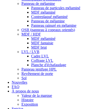
Panneau de mélamine
Panneau de particules mélaminé
MDF mélaminé
Contreplaqué mélaminé
Panneau de mélamine
Panneau rainuré en mélamine
OSB (panneau à copeaux orientés)
MDF / HDF
MDF mélaminé
MDF fantaisie
MDF brut
LVL / LVB
Cadre LVL
Coffrage LVL
Planche d'échafaudage
Panneau ignifuge HPL
Revêtement de porte
Sol
Nouvelles
FAQ
À propos de nous
Valeur de la marque
Histoire
Exposition
Service