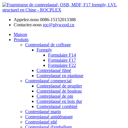
Appelez-nous
0086-15152013388
Contactez-nous
roc@plywood.cn
Maison
Produits
Contreplaqué de coffrage
Formply
Formulaire F14
Formulaire F17
Formulaire F22
Contreplaqué filmé
Contreplaqué en plastique
Contreplaqué commercial
Contreplaqué de peuplier
Contreplaqué de bouleau
Contreplaqué de pin
Contreplaqué en bois dur
Contreplaqué combiné
Contreplaqué marin
Contreplaqué antidérapant
Contreplaqué plié
Contreplaqué d'emballage