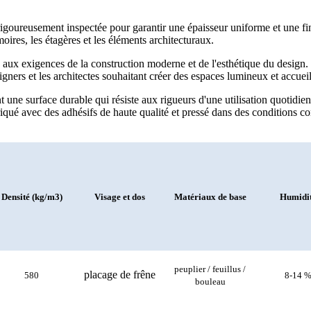
 rigoureusement inspectée pour garantir une épaisseur uniforme et une f
rmoires, les étagères et les éléments architecturaux.
exigences de la construction moderne et de l'esthétique du design. C
signers et les architectes souhaitant créer des espaces lumineux et accueil
une surface durable qui résiste aux rigueurs d'une utilisation quotidienn
é avec des adhésifs de haute qualité et pressé dans des conditions cont
Densité (kg/m3)
Visage et dos
Matériaux de base
Humidi
peuplier / feuillus /
placage de frêne
580
8-14 
bouleau