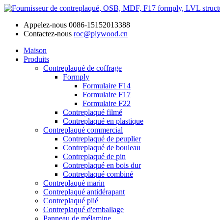
Appelez-nous
0086-15152013388
Contactez-nous
roc@plywood.cn
Maison
Produits
Contreplaqué de coffrage
Formply
Formulaire F14
Formulaire F17
Formulaire F22
Contreplaqué filmé
Contreplaqué en plastique
Contreplaqué commercial
Contreplaqué de peuplier
Contreplaqué de bouleau
Contreplaqué de pin
Contreplaqué en bois dur
Contreplaqué combiné
Contreplaqué marin
Contreplaqué antidérapant
Contreplaqué plié
Contreplaqué d'emballage
Panneau de mélamine