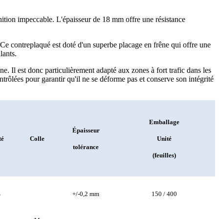
inition impeccable. L'épaisseur de 18 mm offre une résistance
e contreplaqué est doté d'un superbe placage en frêne qui offre une
lants.
e. Il est donc particulièrement adapté aux zones à fort trafic dans les
rôlées pour garantir qu'il ne se déforme pas et conserve son intégrité
Emballage
Épaisseur
té
Colle
Unité
tolérance
(feuilles)
%
+/-0,2 mm
150 / 400