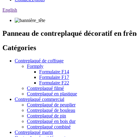
English
Panneau de contreplaqué décoratif en frên
Catégories
Contreplaqué de coffrage
Formply
Formulaire F14
Formulaire F17
Formulaire F22
Contreplaqué filmé
Contreplaqué en plastique
Contreplaqué commercial
Contreplaqué de peuplier
Contreplaqué de bouleau
Contreplaqué de pin
Contreplaqué en bois dur
Contreplaqué combiné
Contreplaqué marin