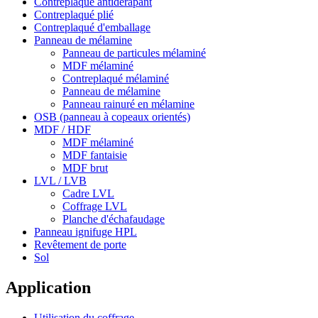
Contreplaqué antidérapant
Contreplaqué plié
Contreplaqué d'emballage
Panneau de mélamine
Panneau de particules mélaminé
MDF mélaminé
Contreplaqué mélaminé
Panneau de mélamine
Panneau rainuré en mélamine
OSB (panneau à copeaux orientés)
MDF / HDF
MDF mélaminé
MDF fantaisie
MDF brut
LVL / LVB
Cadre LVL
Coffrage LVL
Planche d'échafaudage
Panneau ignifuge HPL
Revêtement de porte
Sol
Application
Utilisation du coffrage