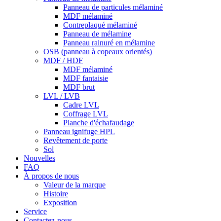
Panneau de particules mélaminé
MDF mélaminé
Contreplaqué mélaminé
Panneau de mélamine
Panneau rainuré en mélamine
OSB (panneau à copeaux orientés)
MDF / HDF
MDF mélaminé
MDF fantaisie
MDF brut
LVL / LVB
Cadre LVL
Coffrage LVL
Planche d'échafaudage
Panneau ignifuge HPL
Revêtement de porte
Sol
Nouvelles
FAQ
À propos de nous
Valeur de la marque
Histoire
Exposition
Service
Contactez-nous