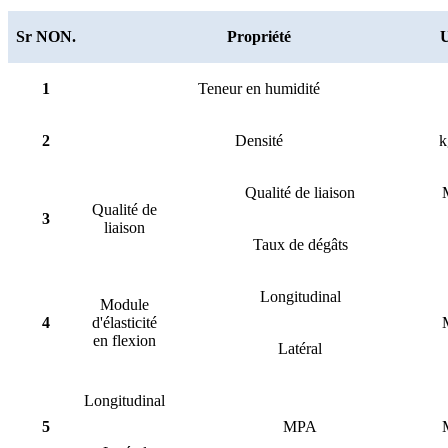
Sr NON.
Propriété
U
1
Teneur en humidité
2
Densité
k
Qualité de liaison
Qualité de
3
liaison
Taux de dégâts
Longitudinal
Module
4
d'élasticité
en flexion
Latéral
Longitudinal
5
MPA