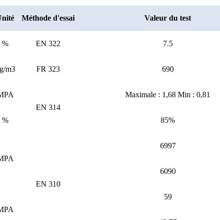
nité
Méthode d'essai
Valeur du test
%
EN 322
7.5
g/m3
FR 323
690
MPA
Maximale : 1,68 Min : 0,81
EN 314
%
85%
6997
MPA
6090
EN 310
59
MPA