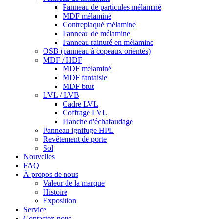
Panneau de particules mélaminé
MDF mélaminé
Contreplaqué mélaminé
Panneau de mélamine
Panneau rainuré en mélamine
OSB (panneau à copeaux orientés)
MDF / HDF
MDF mélaminé
MDF fantaisie
MDF brut
LVL / LVB
Cadre LVL
Coffrage LVL
Planche d'échafaudage
Panneau ignifuge HPL
Revêtement de porte
Sol
Nouvelles
FAQ
À propos de nous
Valeur de la marque
Histoire
Exposition
Service
Contactez-nous