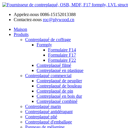
Appelez-nous
0086-15152013388
Contactez-nous
roc@plywood.cn
Maison
Produits
Contreplaqué de coffrage
Formply
Formulaire F14
Formulaire F17
Formulaire F22
Contreplaqué filmé
Contreplaqué en plastique
Contreplaqué commercial
Contreplaqué de peuplier
Contreplaqué de bouleau
Contreplaqué de pin
Contreplaqué en bois dur
Contreplaqué combiné
Contreplaqué marin
Contreplaqué antidérapant
Contreplaqué plié
Contreplaqué d'emballage
Panneau de mélamine