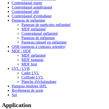
Contreplaqué marin
Contreplaqué antidérapant
Contreplaqué plié
Contreplaqué d'emballage
Panneau de mélamine
Panneau de particules mélaminé
MDF mélaminé
Contreplaqué mélaminé
Panneau de mélamine
Panneau rainuré en mélamine
OSB (panneau à copeaux orientés)
MDF / HDF
MDF mélaminé
MDF fantaisie
MDF brut
LVL / LVB
Cadre LVL
Coffrage LVL
Planche d'échafaudage
Panneau ignifuge HPL
Revêtement de porte
Sol
Application