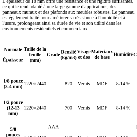
L'épaisseur de 18 mm offre une résistance et une rigidité suffisantes,
ce qui le rend adapté à une large gamme d'applications, des
panneaux muraux et des plafonds aux meubles robustes. Le panneau
est également traité pour améliorer sa résistance à l'humidité et à
l'usure, prolongeant ainsi sa durée de vie et son utilité dans les
environnements résidentiels et commerciaux.
Taille de la
Normale
Visage
Matériaux
Densité
Humidité
feuille
Grade
C
et dos
de base
(kg/m3)
Épaisseur
(mm)
1/8 pouce
1220×2440
820
Vernis
MDF
8-14 %
(3-4 mm)
1/2 pouce
(12-13
1220×2440
700
Vernis
MDF
8-14 %
mm)
AAA
5/8
pouces