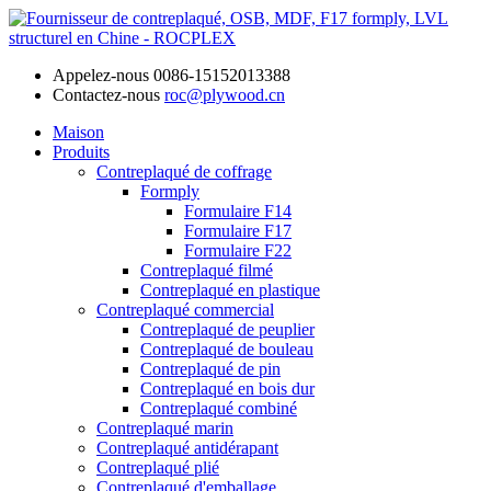
Appelez-nous
0086-15152013388
Contactez-nous
roc@plywood.cn
Maison
Produits
Contreplaqué de coffrage
Formply
Formulaire F14
Formulaire F17
Formulaire F22
Contreplaqué filmé
Contreplaqué en plastique
Contreplaqué commercial
Contreplaqué de peuplier
Contreplaqué de bouleau
Contreplaqué de pin
Contreplaqué en bois dur
Contreplaqué combiné
Contreplaqué marin
Contreplaqué antidérapant
Contreplaqué plié
Contreplaqué d'emballage