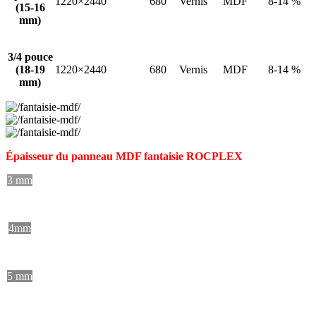
1220×2440
680
Vernis
MDF
8-14 %
(15-16
mm)
3/4 pouce
(18-19
1220×2440
680
Vernis
MDF
8-14 %
mm)
Épaisseur du panneau MDF fantaisie ROCPLEX
3 mm
4mm
5 mm