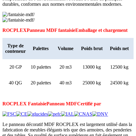
durables, conformes aux normes environnementales modernes.
ROCPLEX
Panneau MDF fantaisie
Emballage et chargement
Type de
Palettes
Volume
Poids brut
Poids net
conteneur
20 GP
10 palettes
20 m3
13000 kg
12500 kg
40 QG
20 palettes
40 m3
25000 kg
24500 kg
ROCPLEX Fantaisie
Panneau MDF
Certifié par
Le panneau décoratif MDF ROCPLEX est largement utilisé dans la
fabrication de meubles élégants tels que des armoires, des penderies
et des tables. Sa qualité de surface supérieure en fait également un