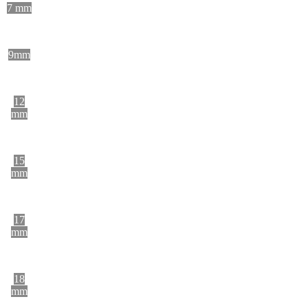
7 mm
9mm
12
mm
15
mm
17
mm
18
mm