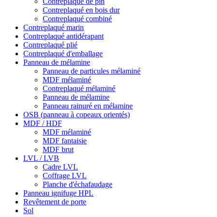
Contreplaqué de pin
Contreplaqué en bois dur
Contreplaqué combiné
Contreplaqué marin
Contreplaqué antidérapant
Contreplaqué plié
Contreplaqué d'emballage
Panneau de mélamine
Panneau de particules mélaminé
MDF mélaminé
Contreplaqué mélaminé
Panneau de mélamine
Panneau rainuré en mélamine
OSB (panneau à copeaux orientés)
MDF / HDF
MDF mélaminé
MDF fantaisie
MDF brut
LVL / LVB
Cadre LVL
Coffrage LVL
Planche d'échafaudage
Panneau ignifuge HPL
Revêtement de porte
Sol