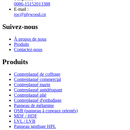
0086-15152013388
E-mail :
roc@plywood.cn
Suivez-nous
À propos de nous
Produits
Contactez-nous
Produits
Contreplaqué de coffrage
Contreplaqué commercial
Contreplaqué marin
Contreplaqué antidérapant
Contreplaqué plié
Contreplaqué d'emballage
Panneau de mélamine
OSB (panneau à copeaux orientés)
MDF / HDF
LVL / LVB
Panneau ignifuge HPL