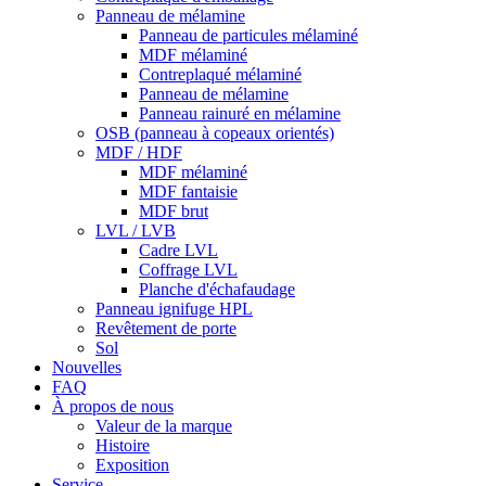
Panneau de mélamine
Panneau de particules mélaminé
MDF mélaminé
Contreplaqué mélaminé
Panneau de mélamine
Panneau rainuré en mélamine
OSB (panneau à copeaux orientés)
MDF / HDF
MDF mélaminé
MDF fantaisie
MDF brut
LVL / LVB
Cadre LVL
Coffrage LVL
Planche d'échafaudage
Panneau ignifuge HPL
Revêtement de porte
Sol
Nouvelles
FAQ
À propos de nous
Valeur de la marque
Histoire
Exposition
Service