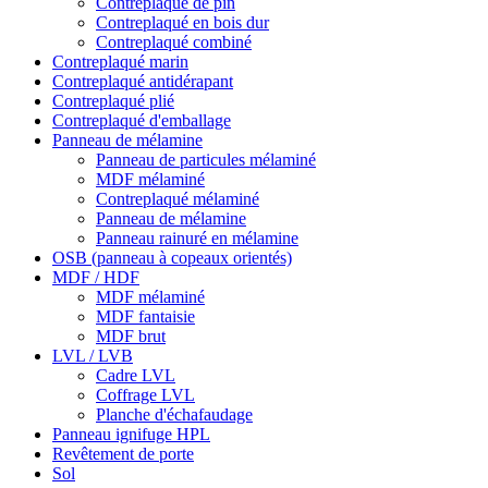
Contreplaqué de pin
Contreplaqué en bois dur
Contreplaqué combiné
Contreplaqué marin
Contreplaqué antidérapant
Contreplaqué plié
Contreplaqué d'emballage
Panneau de mélamine
Panneau de particules mélaminé
MDF mélaminé
Contreplaqué mélaminé
Panneau de mélamine
Panneau rainuré en mélamine
OSB (panneau à copeaux orientés)
MDF / HDF
MDF mélaminé
MDF fantaisie
MDF brut
LVL / LVB
Cadre LVL
Coffrage LVL
Planche d'échafaudage
Panneau ignifuge HPL
Revêtement de porte
Sol