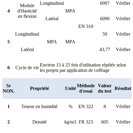
Longitudinal
6997
Vérifier
Module
4
d'élasticité
MPA
en flexion
Latéral
6090
Vérifier
EN 310
Longitudinal
59
Vérifier
5
MPA
MPA
Latéral
43,77
Vérifier
Environ 15 à 25 fois d'utilisation répétée selon
6
Cycle de vie
les projets par application de coffrage
Sr
Méthode
Valeur
Propriété
Unité
Résultat
NON.
d'essai
du test
1
Teneur en humidité
%
EN 322
8
Vérifier
2
Densité
kg/m3
FR 323
605
Vérifier