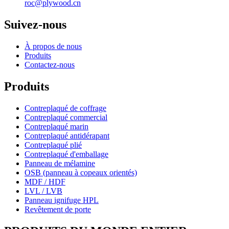
roc@plywood.cn
Suivez-nous
À propos de nous
Produits
Contactez-nous
Produits
Contreplaqué de coffrage
Contreplaqué commercial
Contreplaqué marin
Contreplaqué antidérapant
Contreplaqué plié
Contreplaqué d'emballage
Panneau de mélamine
OSB (panneau à copeaux orientés)
MDF / HDF
LVL / LVB
Panneau ignifuge HPL
Revêtement de porte