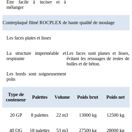
Être facile à inciser et à
mélanger
Contreplaqué filmé ROCPLEX de haute qualité de moulage
Les faces plates et lisses
La structure imperméable et
Les faces sont planes et lisses,
respirante
évitant les ressuages ​​de restes de
bulles et de béton.
Les bords sont soigneusement
polis
Type de
Palettes
Volume
Poids brut
Poids net
conteneur
20 GP
8 palettes
22 m3
13000 kg
12500 kg
40 QG
18 palettes
53 m3
27500 kg
28000 kg