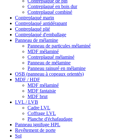
Contreplaqué de pin
Contreplaqué en bois dur
Contreplaqué combiné
Contreplaqué marin
Contreplaqué antidérapant
Contreplaqué plié
Contreplaqué d'emballage
Panneau de mélamine
Panneau de particules mélaminé
MDF mélaminé
Contreplaqué mélaminé
Panneau de mélamine
Panneau rainuré en mélamine
OSB (panneau à copeaux orientés)
MDF / HDF
MDF mélaminé
MDF fantaisie
MDF brut
LVL / LVB
Cadre LVL
Coffrage LVL
Planche d'échafaudage
Panneau ignifuge HPL
Revêtement de porte
Sol