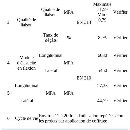
Maximale
Qualité de
: 1,59
MPA
Vérifier
liaison
Min :
Qualité de
0,79
3
EN 314
liaison
Taux de
%
82%
Vérifier
dégâts
Longitudinal
6030
Vérifier
Module
4
d'élasticité
MPA
en flexion
Latéral
5450
Vérifier
EN 310
Longitudinal
57,33
Vérifier
5
MPA
MPA
Latéral
44,79
Vérifier
Environ 12 à 20 fois d'utilisation répétée selon
6
Cycle de vie
les projets par application de coffrage