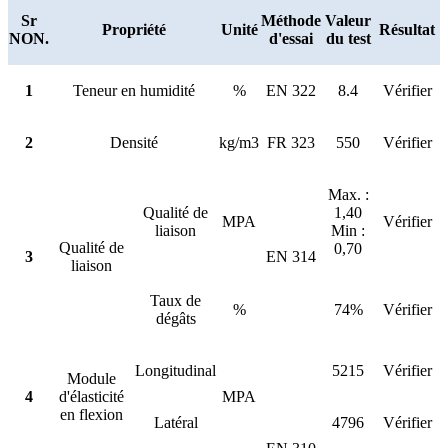
Sr
Méthode
Valeur
Propriété
Unité
Résultat
NON.
d'essai
du test
1
Teneur en humidité
%
EN 322
8.4
Vérifier
2
Densité
kg/m3
FR 323
550
Vérifier
Max. :
Qualité de
1,40
MPA
Vérifier
liaison
Min :
Qualité de
0,70
3
EN 314
liaison
Taux de
%
74%
Vérifier
dégâts
Longitudinal
5215
Vérifier
Module
4
d'élasticité
MPA
en flexion
Latéral
4796
Vérifier