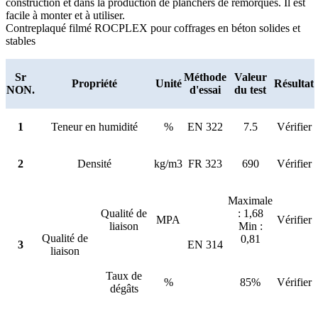
construction et dans la production de planchers de remorques. Il est
facile à monter et à utiliser.
Contreplaqué filmé ROCPLEX pour coffrages en béton solides et
stables
Sr
Méthode
Valeur
Propriété
Unité
Résultat
NON.
d'essai
du test
1
Teneur en humidité
%
EN 322
7.5
Vérifier
2
Densité
kg/m3
FR 323
690
Vérifier
Maximale
Qualité de
: 1,68
MPA
Vérifier
liaison
Min :
Qualité de
0,81
3
EN 314
liaison
Taux de
%
85%
Vérifier
dégâts