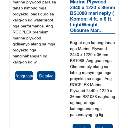
Marine Plywood
marine plywood para sa
2440 x 1220 x 36mm
tanan nimong mga
BS1088 marineply (
proyekto, pagsiguro sa
Komon: 4 ft. x 8 ft.
kalig-on ug waterproof
LightWeight
nga performance. Ang
Okoume Mar...
ROCPLEX premium
marine plywood
Bug-at nga katungdanan
gidisenyo alang sa mga
nga Marine Plywood
proyekto nga
2440 x 1220 x 36mm
nanginahanglan og
BS1088. Ang gaan nga
kalig-on ug w...
Okoume ply alang sa
labing maayo nga mga
Pangutana
Detalye
proyekto sa dagat. Ang
ROCPLEX Marine
Plywood 2440 x 1220 x
36mm BS1088 naghatag
ug bug-at nga
katungdanan nga
pasundayag ug lig...