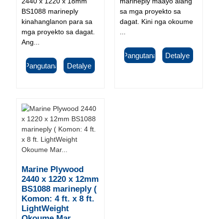
2440 x 1220 x 18mm
marineply maayo alang
BS1088 marineply
sa mga proyekto sa
kinahanglanon para sa
dagat. Kini nga okoume
mga proyekto sa dagat.
...
Ang...
Pangutana
Detalye
Pangutana
Detalye
Marine Plywood
2440 x 1220 x 12mm
BS1088 marineply (
Komon: 4 ft. x 8 ft.
LightWeight
Okoume Mar...