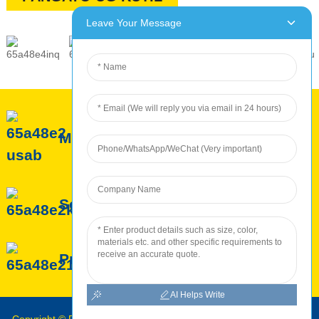
Leave Your Message
Mahitungod sa ROC
Serbisyo sa ROC
Produksyon sa ROC
AI Helps Write
Copyright © Roc INTERNATIONAL 2010-2024 : Tanang Katungod