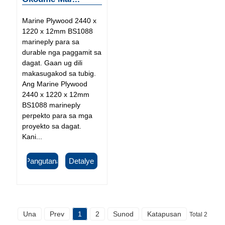
Marine Plywood 2440 x
1220 x 12mm BS1088
marineply para sa
durable nga paggamit sa
dagat. Gaan ug dili
makasugakod sa tubig.
Ang Marine Plywood
2440 x 1220 x 12mm
BS1088 marineply
perpekto para sa mga
proyekto sa dagat.
Kani...
Pangutana
Detalye
Una
Prev
1
2
Sunod
Katapusan
Total 2