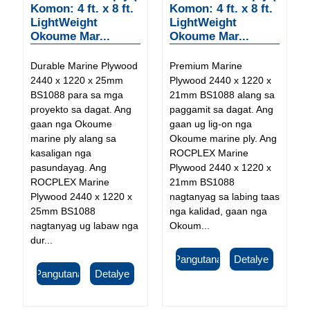
Komon: 4 ft. x 8 ft.
Komon: 4 ft. x 8 ft.
LightWeight
LightWeight
Okoume Mar...
Okoume Mar...
Durable Marine Plywood
Premium Marine
2440 x 1220 x 25mm
Plywood 2440 x 1220 x
BS1088 para sa mga
21mm BS1088 alang sa
proyekto sa dagat. Ang
paggamit sa dagat. Ang
gaan nga Okoume
gaan ug lig-on nga
marine ply alang sa
Okoume marine ply. Ang
kasaligan nga
ROCPLEX Marine
pasundayag. Ang
Plywood 2440 x 1220 x
ROCPLEX Marine
21mm BS1088
Plywood 2440 x 1220 x
nagtanyag sa labing taas
25mm BS1088
nga kalidad, gaan nga
nagtanyag ug labaw nga
Okoum...
dur...
Pangutana
Detalye
Pangutana
Detalye