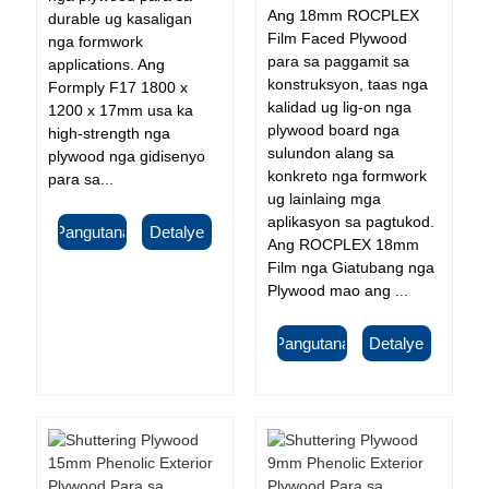
Ang 18mm ROCPLEX
durable ug kasaligan
Film Faced Plywood
nga formwork
para sa paggamit sa
applications. Ang
konstruksyon, taas nga
Formply F17 1800 x
kalidad ug lig-on nga
1200 x 17mm usa ka
plywood board nga
high-strength nga
sulundon alang sa
plywood nga gidisenyo
konkreto nga formwork
para sa...
ug lainlaing mga
aplikasyon sa pagtukod.
Pangutana
Detalye
Ang ROCPLEX 18mm
Film nga Giatubang nga
Plywood mao ang ...
Pangutana
Detalye