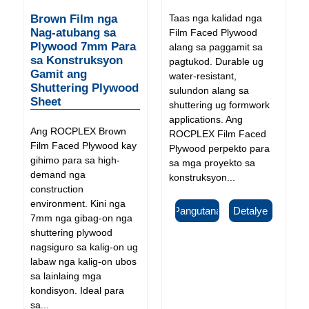
Brown Film nga
Taas nga kalidad nga
Nag-atubang sa
Film Faced Plywood
Plywood 7mm Para
alang sa paggamit sa
sa Konstruksyon
pagtukod. Durable ug
Gamit ang
water-resistant,
Shuttering Plywood
sulundon alang sa
Sheet
shuttering ug formwork
applications. Ang
Ang ROCPLEX Brown
ROCPLEX Film Faced
Film Faced Plywood kay
Plywood perpekto para
gihimo para sa high-
sa mga proyekto sa
demand nga
konstruksyon...
construction
environment. Kini nga
Pangutana
Detalye
7mm nga gibag-on nga
shuttering plywood
nagsiguro sa kalig-on ug
labaw nga kalig-on ubos
sa lainlaing mga
kondisyon. Ideal para
sa...