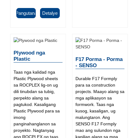
Pangutana
Detalye
Plywood nga
Plastic
F17 Porma - Porma
- SENSO
Taas nga kalidad nga
Durable F17 Formply
Plastic Plywood sheets
para sa construction
sa ROCPLEX lig-on ug
projects. Maayo alang sa
dili tinubdan sa tubig,
mga aplikasyon sa
perpekto alang sa
formwork. Taas nga
pagtukod. Kasaligang
kusog, kasaligan, ug
Plastic Plywood para sa
malungtaron. Ang
imong
SENSO F17 Formply
panginahanglanon sa
mao ang sulundon nga
proyekto. Nagtanyag
kapilian alang sa mga
ang ROCPLEX og taas