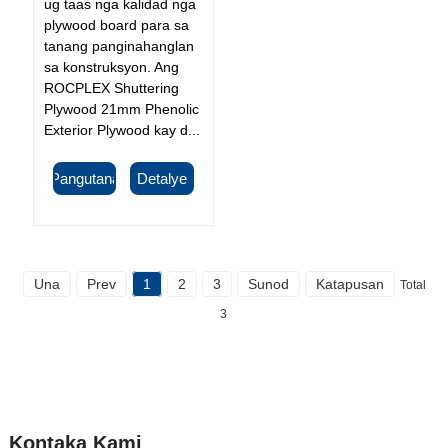
ug taas nga kalidad nga
plywood board para sa
tanang panginahanglan
sa konstruksyon. Ang
ROCPLEX Shuttering
Plywood 21mm Phenolic
Exterior Plywood kay d...
Pangutana
Detalye
Una
Prev
1
2
3
Sunod
Katapusan
Total
3
Kontaka Kami