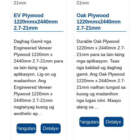
EV Plywood
Oak Plywood
1220mmx2440mm
1220mmx2440mm
2.7-21mm
2.7-21mm
Daghag Gamit nga
Durable Oak Plywood
Engineered Veneer
1220mm x 2440mm 2.7-
Plywood 1220mm x
21mm para sa lain-laing
2440mm 2.7-21mm para
mga aplikasyon. Taas
sa lain-laing mga
nga kalidad ug daghag
aplikasyon. Lig-on ug
gamit. Ang Oak Plywood
madanihon. Ang
1220mm x 2440mm 2.7-
Engineered Veneer
21mm nailhan tungod sa
Plywood 1220mm x
kusog ug madanihon
2440mm 2.7-21mm
nga lugas niini. Maayo
nagtanyag kusog ug
alang sa ...
aesthetic ap...
Pangutana
Detalye
Pangutana
Detalye