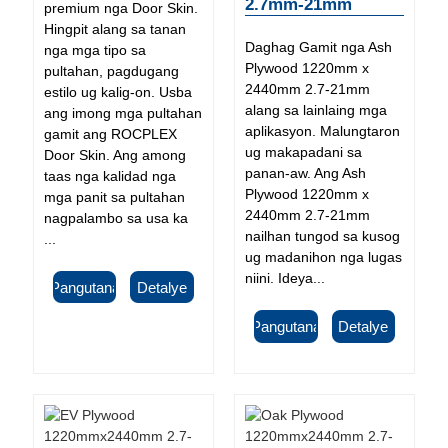
2.7mm-21mm
premium nga Door Skin.
Hingpit alang sa tanan
Daghag Gamit nga Ash
nga mga tipo sa
Plywood 1220mm x
pultahan, pagdugang
2440mm 2.7-21mm
estilo ug kalig-on. Usba
alang sa lainlaing mga
ang imong mga pultahan
aplikasyon. Malungtaron
gamit ang ROCPLEX
ug makapadani sa
Door Skin. Ang among
panan-aw. Ang Ash
taas nga kalidad nga
Plywood 1220mm x
mga panit sa pultahan
2440mm 2.7-21mm
nagpalambo sa usa ka
nailhan tungod sa kusog
...
ug madanihon nga lugas
niini. Ideya...
Pangutana
Detalye
Pangutana
Detalye