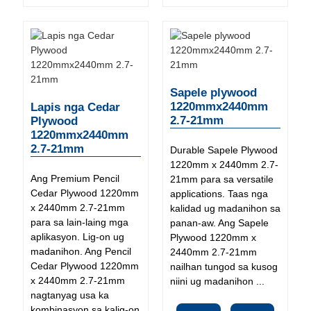
Sapele plywood
1220mmx2440mm
Lapis nga Cedar
2.7-21mm
Plywood
1220mmx2440mm
2.7-21mm
Durable Sapele Plywood
1220mm x 2440mm 2.7-
Ang Premium Pencil
21mm para sa versatile
Cedar Plywood 1220mm
applications. Taas nga
x 2440mm 2.7-21mm
kalidad ug madanihon sa
para sa lain-laing mga
panan-aw. Ang Sapele
aplikasyon. Lig-on ug
Plywood 1220mm x
madanihon. Ang Pencil
2440mm 2.7-21mm
Cedar Plywood 1220mm
nailhan tungod sa kusog
x 2440mm 2.7-21mm
niini ug madanihon ...
nagtanyag usa ka
kombinasyon sa kalig-on