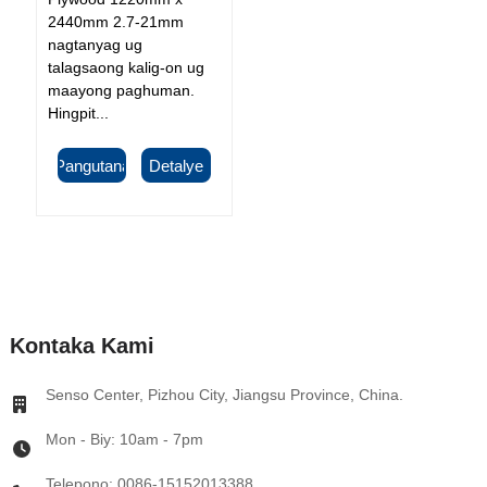
2440mm 2.7-21mm
nagtanyag ug
talagsaong kalig-on ug
maayong paghuman.
Hingpit...
Pangutana
Detalye
Kontaka Kami
Senso Center, Pizhou City, Jiangsu Province, China.
Mon - Biy: 10am - 7pm
Telepono: 0086-15152013388