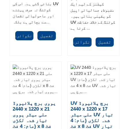
بنائی گئی ہے۔ اس کی UV
کیشنز کے لیے ایک
کوٹنگ نہ صرف پہننے
مضبوط، جمالیاتی اپیل
اور ماحولیاتی نقصان
کو یقینی بناتی ہیں۔
سے بچاتی ہے بلکہ...
UV کوٹنگ کے خلاف حفاظت
کرتا ہے ...
تفصیل
انکوائری
تفصیل
انکوائری
UV برچ پلائیووڈ
یووی برچ پلائیووڈ
2440 x 1220 x 21
2440 x 1220 x 17
ملی میٹر UV تیار
ملی میٹر یووی
شدہ لکڑی (عام: 4
تیار شدہ لکڑی
فٹ x 8 فٹ UV تیار
(عام: 4 فٹ x 8 فٹ