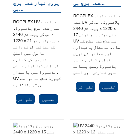
شدہ برچ پی...
یووی تیار شدہ برچ
پی...
ROCPLEX پہلے سے تیار
ROCPLEX UV پہلے سے
شدہ UV پلائیووڈ، جس کی
تیار شدہ برچ پلائیووڈ،
پیمائش 2440 x 1220 x
جس کی پیمائش 2440 x
17 ملی میٹر ہے، اپنی
1220 x 21 ملی میٹر ہے،
UV سے علاج شدہ سطح کے
کو مطالبہ کرنے والے
ساتھ بے مثال پائیداری
ماحول میں اعلیٰ
اور جمالیاتی اپیل
کارکردگی کے لیے
فراہم کرتی ہے۔ یہ
ڈیزائن کیا گیا ہے۔ اس
پلائیووڈ وسیع پیمانے
پلائیووڈ میں پائیدار،
پر تجارتی اور اعلیٰ...
UV-کیورڈ فنش ہے جو اسے
بہتر بناتا ہے...
تفصیل
انکوائری
تفصیل
انکوائری