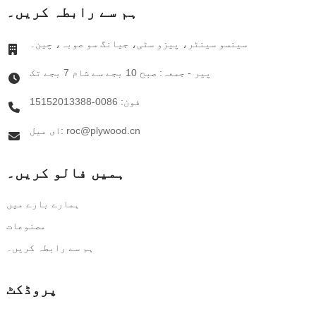
ہم سے رابطہ کریں۔
سینسو سینٹر، پیزو سٹی، جیانگ سو صوبہ، چین۔
پیر - جمعہ: صبح 10 بجے سے شام 7 بجے تک
فون: 0086-15152013388
ای میل: roc@plywood.cn
ہمیں فالو کریں۔
ہمارے بارے میں
مصنوعات
ہم سے رابطہ کریں۔
پروڈکٹ