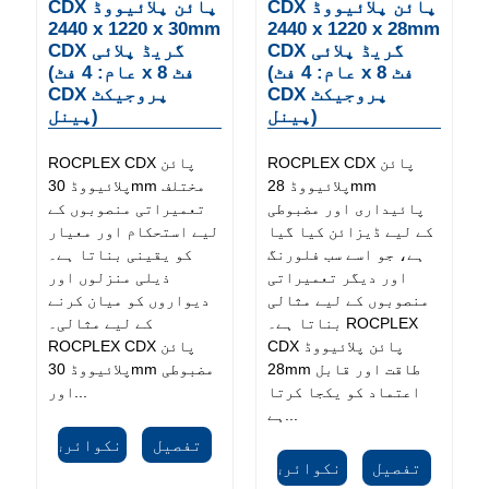
CDX پائن پلائیووڈ
CDX پائن پلائیووڈ
2440 x 1220 x 30mm
2440 x 1220 x 28mm
CDX گریڈ پلائی
CDX گریڈ پلائی
(عام: 4 فٹ x 8 فٹ
(عام: 4 فٹ x 8 فٹ
CDX پروجیکٹ
CDX پروجیکٹ
پینل)
پینل)
ROCPLEX CDX پائن
ROCPLEX CDX پائن
پلائیووڈ 28mm
پلائیووڈ 30mm مختلف
پائیداری اور مضبوطی
تعمیراتی منصوبوں کے
کے لیے ڈیزائن کیا گیا
لیے استحکام اور معیار
ہے، جو اسے سب فلورنگ
کو یقینی بناتا ہے۔
اور دیگر تعمیراتی
ذیلی منزلوں اور
منصوبوں کے لیے مثالی
دیواروں کو میان کرنے
بناتا ہے۔ ROCPLEX
کے لیے مثالی۔
CDX پائن پلائیووڈ
ROCPLEX CDX پائن
28mm طاقت اور قابل
پلائیووڈ 30mm مضبوطی
اعتماد کو یکجا کرتا
اور...
ہے...
تفصیل
انکوائری
تفصیل
انکوائری