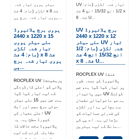
UV برچ پلائیووڈ
یووی برچ پلائیووڈ
2440 x 1220 x 15
2440 x 1220 x 12
ملی میٹر UV تیار
ملی میٹر یووی
شدہ لکڑی (عام: 1/2
تیار شدہ لکڑی
انچ 15/32 انچ 4 فٹ
(عام: 4 فٹ x 8 فٹ
x 8 فٹ۔ U...
یووی تیار شدہ برچ
پی...
ROCPLEX UV فنشڈ
ROCPLEX UV پریفینشڈ
پلائیووڈ کو عمدہ طور
پلائی کو اعلیٰ کارکردگی
پر تیار کیا گیا ہے، جس
کے لیے تیار کیا گیا
میں پائیدار UV کوٹنگ
ہے، جس میں 15 ملی میٹر
ہے جو ماحولیاتی نقصان
موٹی برچ بیس اور ایک
سے بچاتی ہے اور لکڑی
اعلیٰ معیار کی UV
کی قدرتی جمالیات کو
کیورڈ سطح ہے۔ یہ
بڑھاتی ہے۔ اے پی کی
پلائیووڈ سخت حالات کا
مانگ کے لیے بہترین...
مقابلہ کرنے کے لیے
ڈیزائن کیا گیا ہے،...