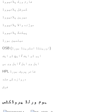
فارم ورک پلائیووڈ
کمرشل پلائیووڈ
میرین پلائیووڈ
موڑنے والا پلائیووڈ
پیکنگ پلائیووڈ
میلمین بورڈ
OSB (اورینٹڈ اسٹرینڈ بورڈ)
ایم ڈی ایف / ایچ ڈی ایف
ایل وی ایل / ایل وی بی
HPL فائر پروف بورڈ
دروازے کی جلد
فرش
ہوم ورلڈ پروڈکٹس