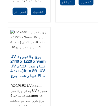
تفصیل
انکوائری
تفصیل
انکوائری
UV برچ پلائیووڈ
2440 x 1220 x 9mm
UV تیار شدہ لکڑی
(عام: 4ft. x 8ft. UV
تیار شدہ برچ Pl...
ROCPLEX UV فنشنگ
پلائی ووڈ میں UV-کیورڈ
فنش کے ساتھ 9mm کا
برچ کور ہے، جو مختلف
ایپلی کیشنز کے لیے