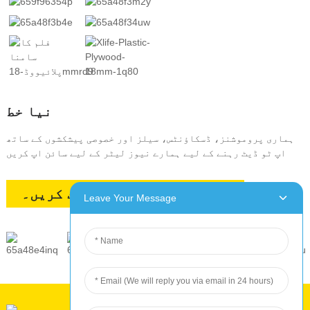
نیا خط
ہماری پروموشنز، ڈسکاؤنٹس، سیلز اور خصوصی پیشکشوں کے ساتھ
اپ ٹو ڈیٹ رہنے کے لیے ہمارے نیوز لیٹر کے لیے سائن اپ کریں
ایک اقتباس کی درخواست کریں۔
Leave Your Message