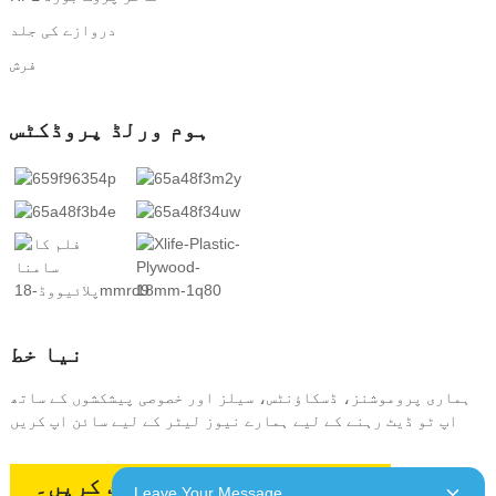
دروازے کی جلد
فرش
ہوم ورلڈ پروڈکٹس
نیا خط
ہماری پروموشنز، ڈسکاؤنٹس، سیلز اور خصوصی پیشکشوں کے ساتھ
اپ ٹو ڈیٹ رہنے کے لیے ہمارے نیوز لیٹر کے لیے سائن اپ کریں
ایک اقتباس کی درخواست کریں۔
Leave Your Message