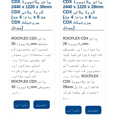
CDX پائن پلائیووڈ
CDX پائن پلائیووڈ
2440 x 1220 x 30mm
2440 x 1220 x 28mm
CDX گریڈ پلائی
CDX گریڈ پلائی
(عام: 4 فٹ x 8 فٹ
(عام: 4 فٹ x 8 فٹ
CDX پروجیکٹ
CDX پروجیکٹ
پینل)
پینل)
ROCPLEX CDX پائن
ROCPLEX CDX پائن
پلائیووڈ 28mm
پلائیووڈ 30mm مختلف
پائیداری اور مضبوطی
تعمیراتی منصوبوں کے
کے لیے ڈیزائن کیا گیا
لیے استحکام اور معیار
ہے، جو اسے سب فلورنگ
کو یقینی بناتا ہے۔
اور دیگر تعمیراتی
ذیلی منزلوں اور
منصوبوں کے لیے مثالی
دیواروں کو میان کرنے
بناتا ہے۔ ROCPLEX
کے لیے مثالی۔
CDX پائن پلائیووڈ
ROCPLEX CDX پائن
28mm طاقت اور قابل
پلائیووڈ 30mm مضبوطی
اعتماد کو یکجا کرتا
اور...
ہے...
تفصیل
انکوائری
تفصیل
انکوائری