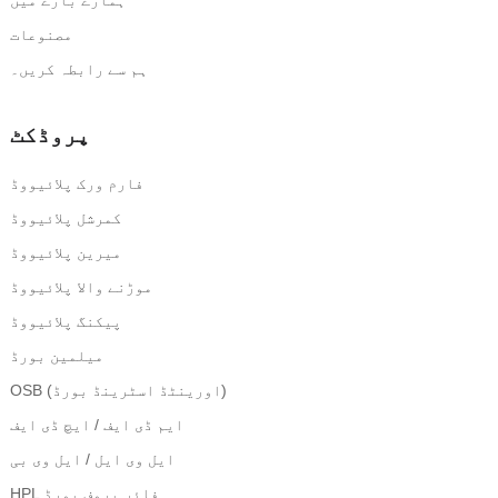
مصنوعات
ہم سے رابطہ کریں۔
پروڈکٹ
فارم ورک پلائیووڈ
کمرشل پلائیووڈ
میرین پلائیووڈ
موڑنے والا پلائیووڈ
پیکنگ پلائیووڈ
میلمین بورڈ
OSB (اورینٹڈ اسٹرینڈ بورڈ)
ایم ڈی ایف / ایچ ڈی ایف
ایل وی ایل / ایل وی بی
HPL فائر پروف بورڈ