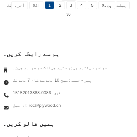
پہلے
پچھلا
5
4
3
2
1
اگلا
آخری
کل
30
ہم سے رابطہ کریں۔
سینسو سینٹر، پیزو سٹی، جیانگ سو صوبہ، چین۔
پیر - جمعہ: صبح 10 بجے سے شام 7 بجے تک
فون: 0086-15152013388
ای میل: roc@plywood.cn
ہمیں فالو کریں۔
ہمارے بارے میں