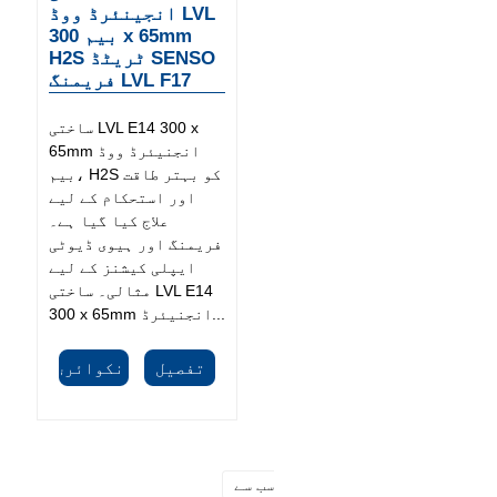
انجینئرڈ ووڈ LVL
بیم 300 x 65mm
H2S ٹریٹڈ SENSO
فریمنگ LVL F17
ساختی LVL E14 300 x
65mm انجنیئرڈ ووڈ
بیم، H2S کو بہتر طاقت
اور استحکام کے لیے
علاج کیا گیا ہے۔
فریمنگ اور ہیوی ڈیوٹی
ایپلی کیشنز کے لیے
مثالی۔ ساختی LVL E14
300 x 65mm انجنیئرڈ...
تفصیل
انکوائری
سب سے