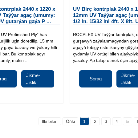
kontrplak 2440 x 1220 x
UV Birç kontrplak 2440 x 1
 Taýýar agaç (umumy:
12mm UV Taýýar agaç (u
 UV gutarýan gaýa P ...
1/2 in. 15/32 ini 4ft. X 8ft. U
V Prefinished Ply” has
ROCPLEX UV Taýýar kontrplak, 
rijilik üçin döredilip, 15 mm
gurşawyň zaýalanmagyndan gor
y gaýa bazasy we ýokary hilli
agajyň tebigy estetikasyny güýçl
i bar. Bu kontrplak agyr
çydamly UV örtügi bilen ajaýyplyk
damly, makin ...
ýasaldy. Ap talap etmek üçin ajaýy
Jikme-
Jikme-
rag
Sorag
Jiklik
Jiklik
Ilki bilen
Öňki
1
2
3
4
5