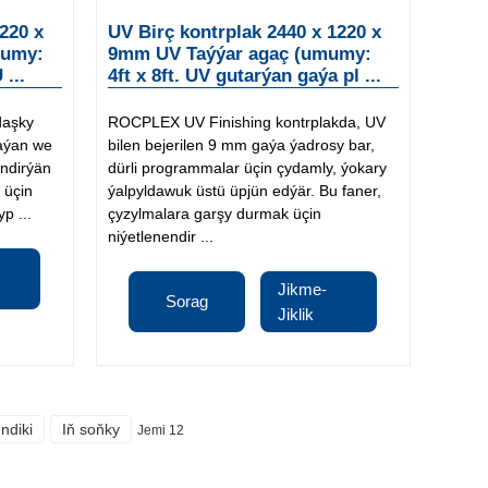
220 x
UV Birç kontrplak 2440 x 1220 x
mumy:
9mm UV Taýýar agaç (umumy:
 ...
4ft x 8ft. UV gutarýan gaýa pl ...
daşky
ROCPLEX UV Finishing kontrplakda, UV
aýan we
bilen bejerilen 9 mm gaýa ýadrosy bar,
endirýän
dürli programmalar üçin çydamly, ýokary
 üçin
ýalpyldawuk üstü üpjün edýär. Bu faner,
p ...
çyzylmalara garşy durmak üçin
niýetlenendir ...
Jikme-
Sorag
Jiklik
Indiki
Iň soňky
Jemi 12