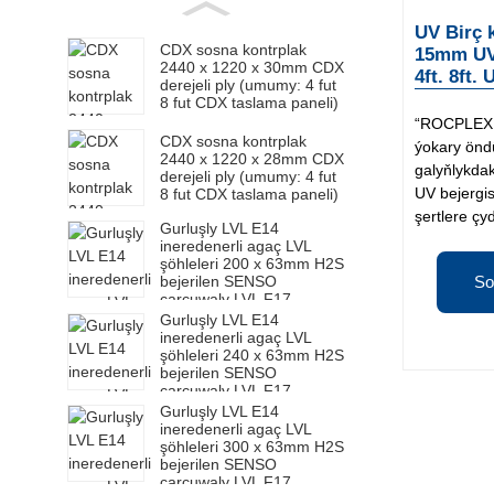
UV Birç 
CDX sosna kontrplak
15mm UV
2440 x 1220 x 30mm CDX
4ft. 8ft.
derejeli ply (umumy: 4 fut
8 fut CDX taslama paneli)
“ROCPLEX U
CDX sosna kontrplak
ýokary öndü
2440 x 1220 x 28mm CDX
galyňlykdak
derejeli ply (umumy: 4 fut
UV bejergis
8 fut CDX taslama paneli)
şertlere çy
Gurluşly LVL E14
ineredenerli agaç LVL
şöhleleri 200 x 63mm H2S
bejerilen SENSO
So
çarçuwaly LVL F17
Gurluşly LVL E14
ineredenerli agaç LVL
şöhleleri 240 x 63mm H2S
bejerilen SENSO
çarçuwaly LVL F17
Gurluşly LVL E14
ineredenerli agaç LVL
şöhleleri 300 x 63mm H2S
bejerilen SENSO
çarçuwaly LVL F17