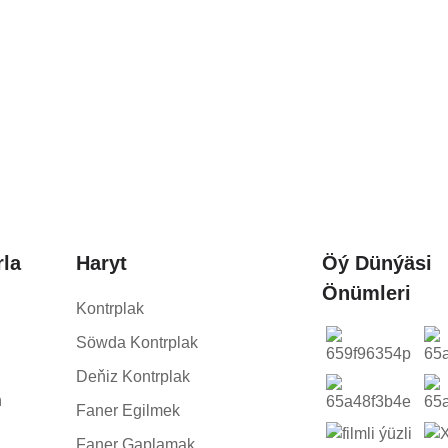
rla
Haryt
Öý Dünýäsi
Önümleri
Kontrplak
Söwda Kontrplak
Deňiz Kontrplak
ň
Faner Egilmek
Faner Gaplamak