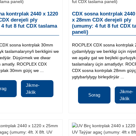
a kontrplak 2440 x 1220
CDX sosna kontrplak 2440
DX derejeli ply
x 28mm CDX derejeli ply
4 fut 8 fut CDX taslama
(umumy: 4 fut 8 fut CDX t
paneli)
DX sosna kontrplak 30mm
ROCPLEX CDX sosna kontrplak
şyk taslamalarynyň berkligini we
çydamlylygy we berkligi üçin niýe
n edýär. Düşürmek we diwar
we aşaky gat we beýleki gurluşyk
in amatly. ROCPLEX CDX
taslamalary üçin amatlydyr. RO
rplak 30mm güýç we ...
CDX sosna kontrplak 28mm güý
ygtybarlylygy birleşdirýär ...
Jikme-
rag
Jikme-
Jiklik
Sorag
Jiklik