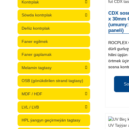
Kontrplak
CDX sosn
Söwda kontrplak
x 30mm C
(umumy: 
Deňiz kontrplak
paneli)
Faner egilmek
ROCPLEX C
dürli gurlu
Faner gaplamak
hilini üpjü
örtmek üç
sosna kont
Melamin tagtasy
OSB (gönükdirilen strand tagtasy)
So
MDF / HDF
LVL / LVB
HPL ýangyn geçirmeýän tagtasy