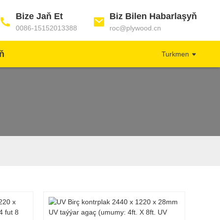
Bize Jaň Et
Biz Bilen Habarlaşyň
0086-15152013388
roc@plywood.cn
yň
Turkmen