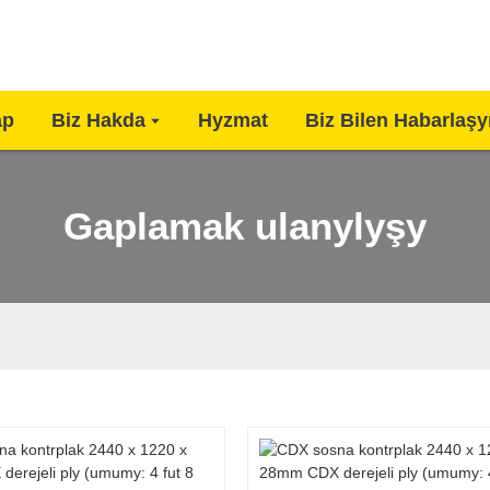
ap
Biz Hakda
Hyzmat
Biz Bilen Habarlaş
Gaplamak ulanylyşy