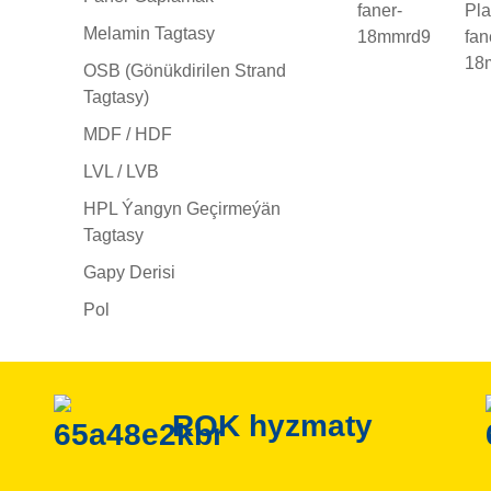
Melamin Tagtasy
OSB (gönükdirilen Strand
Tagtasy)
MDF / HDF
LVL / LVB
HPL Ýangyn Geçirmeýän
Tagtasy
Gapy Derisi
Pol
ROK hyzmaty