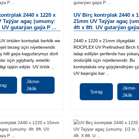
kontrplak 2440 x 1220 x
UV Birç kontrplak 2440 x 1
 Taýýar agaç (umumy:
21mm UV Taýýar agaç (u
t. UV gutarýan gaýa P ...
4ft x 8ft. UV gutarýan gaýa 
 örtülen kontrplak berklik we
2440 x 1220 x 21mm ölçegdäki
jeli bezeg üçin niýetlenendir.
ROCPLEX UV Prefinished Birch f
y hilli gaýa kagyzlarymyz dürli
talap edilýän şertlerde has ýokar
r üçin ygtybarly, estetiki
öndürijilik üçin niýetlenendir. Bu
ligi üpjün edýär. UV örtük ...
kontrplakda ony güýçlendirýän ç
UV bejergisi bar ...
Jikme-
rag
Jikme-
Jiklik
Sorag
Jiklik