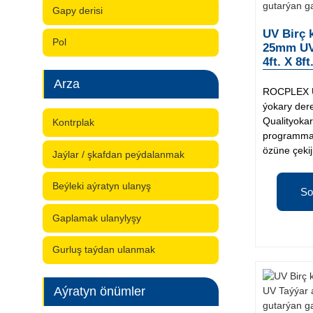
Gapy derisi
UV Birç 
Pol
25mm UV
4ft. X 8f
Arza
ROCPLEX UV
ýokary dere
Qualityokar
Kontrplak
programmala
özüne çekiji
Jaýlar / şkafdan peýdalanmak
Beýleki aýratyn ulanyş
So
Gaplamak ulanylyşy
Gurluş taýdan ulanmak
Aýratyn önümler