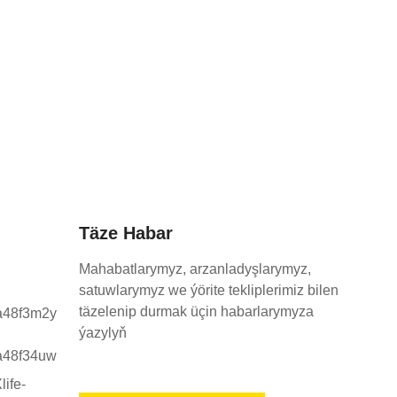
Täze Habar
Mahabatlarymyz, arzanladyşlarymyz,
satuwlarymyz we ýörite tekliplerimiz bilen
täzelenip durmak üçin habarlarymyza
ýazylyň