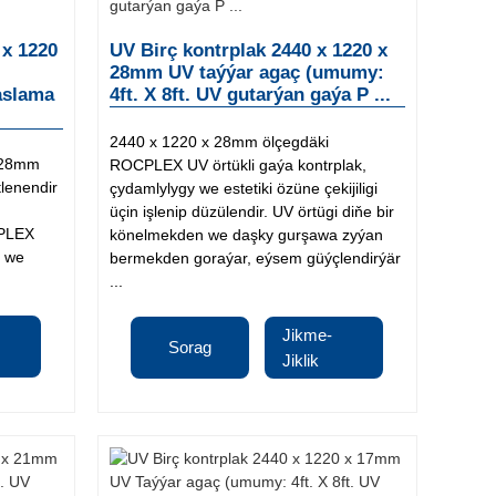
 x 1220
UV Birç kontrplak 2440 x 1220 x
28mm UV taýýar agaç (umumy:
aslama
4ft. X 8ft. UV gutarýan gaýa P ...
2440 x 1220 x 28mm ölçegdäki
 28mm
ROCPLEX UV örtükli gaýa kontrplak,
tlenendir
çydamlylygy we estetiki özüne çekijiligi
üçin işlenip düzülendir. UV örtügi diňe bir
CPLEX
könelmekden we daşky gurşawa zyýan
ç we
bermekden goraýar, eýsem güýçlendirýär
...
Jikme-
Sorag
Jiklik