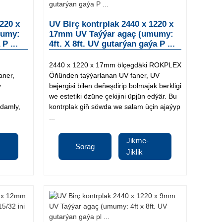
220 x
UV Birç kontrplak 2440 x 1220 x
mumy:
17mm UV Taýýar agaç (umumy:
P ...
4ft. X 8ft. UV gutarýan gaýa P ...
2440 x 1220 x 17mm ölçegdäki ROKPLEX
aner,
Öňünden taýýarlanan UV faner, UV
y
bejergisi bilen deňeşdirip bolmajak berkligi
we estetiki özüne çekijini üpjün edýär. Bu
ydamly,
kontrplak giň söwda we salam üçin ajaýyp
...
Jikme-
Sorag
Jiklik