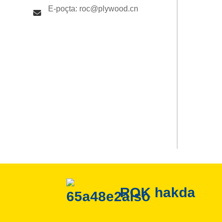
E-poçta: roc@plywood.cn
ROK hakda