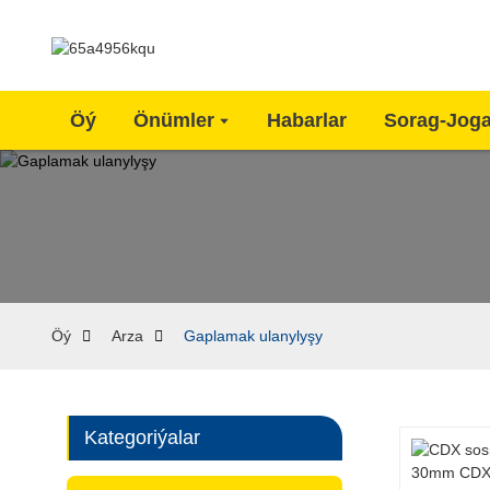
Öý
Önümler
Habarlar
Sorag-Jog
Öý
Arza
Gaplamak ulanylyşy
Kategoriýalar