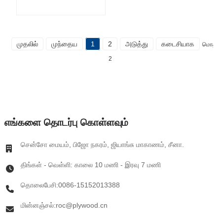
முதலில்
முந்தைய
1
2
அடுத்து
கடைசியாக
மொத்த
2
எங்களை தொடர்பு கொள்ளவும்
சென்சோ மையம், பிஜோ நகரம், ஜியாங்சு மாகாணம், சீனா.
திங்கள் - வெள்ளி: காலை 10 மணி - இரவு 7 மணி
தொலைபேசி:0086-15152013388
மின்னஞ்சல்:roc@plywood.cn