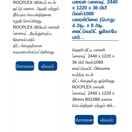
மரைன் ப்ளைவுட் 2440
ROCPLEX பிரீமியம் கடல்
x 1220 x 36 மிமீ
ஒட்டு பலகை, ஆயுள் மற்றும்
பிஎஸ்1088
நீர்ப்புகா செயல்திறனை
மரைன்பிளை (பொது:
உறுதி செய்கிறது.
4 அடி. x 8 அடி.
ROCPLEX பிரீமியம் மரைன்
லைட்வெயிட் ஓகோமே
ப்ளைவுட், நீடித்துழைப்பு
மார்...
தேவைப்படும்
திட்டங்களுக்காக
ஹெவி-டூட்டி மரைன்
வடிவமைக்கப்பட்டுள்ளது.
ப்ளைவுட் 2440 x 1220 x
36 மிமீ பிஎஸ்1088.
விசாரணை
விவரம்
லைட்வெயிட் Okoume
உயர்ந்த கடல்
திட்டங்களுக்கு ஓடுகிறது.
ROCPLEX மரைன்
ப்ளைவுட் 2440 x 1220 x
36mm BS1088 கனரக
செயல்திறன் மற்றும் லிக்...
விசாரணை
விவரம்