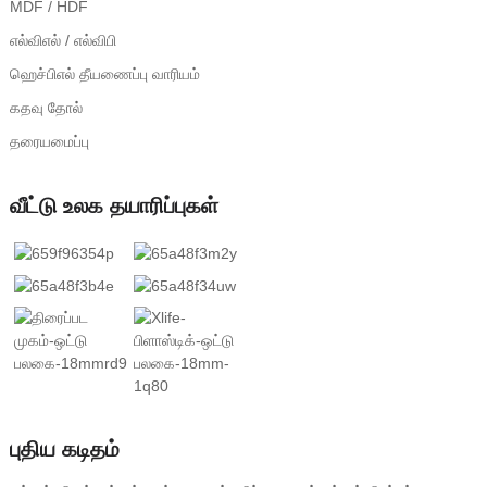
MDF / HDF
எல்விஎல் / எல்விபி
ஹெச்பிஎல் தீயணைப்பு வாரியம்
கதவு தோல்
தரையமைப்பு
வீட்டு உலக தயாரிப்புகள்
புதிய கடிதம்