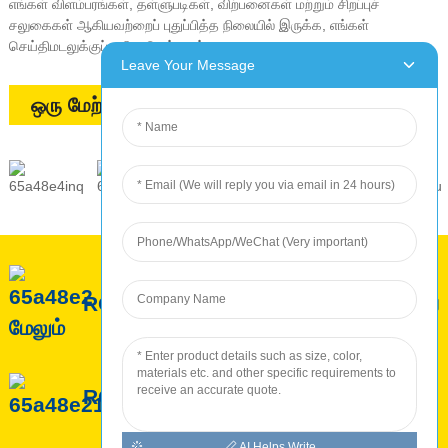
எங்கள் விளம்பரங்கள், தள்ளுபடிகள், விற்பனைகள் மற்றும் சிறப்புச்
சலுகைகள் ஆகியவற்றைப் புதுப்பித்த நிலையில் இருக்க, எங்கள்
செய்திமடலுக்குப் பதிவு செய்யவும்
Leave Your Message
ஒரு மேற்கோளைக் கோரவும்
ROC பற்றி
ROC சேவை
ROC உற்பத்தி
AI Helps Write