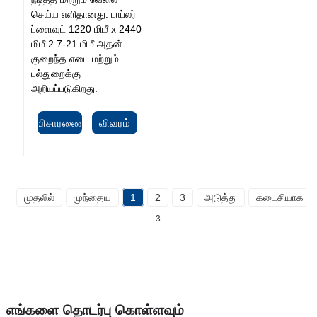
செய்ய எளிதானது. பாப்லர்
ப்ளைவுட் 1220 மிமீ x 2440
மிமீ 2.7-21 மிமீ அதன்
குறைந்த எடை மற்றும்
பல்துறைக்கு
அறியப்படுகிறது.
விசாரணை
விவரம்
முதலில்
முந்தைய
1
2
3
அடுத்து
கடைசியாக
3
எங்களை தொடர்பு கொள்ளவும்