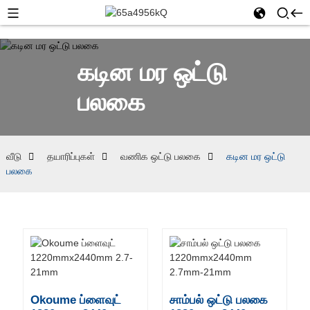
கடின மர ஒட்டு
பலகை
வீடு
தயாரிப்புகள்
வணிக ஒட்டு பலகை
கடின மர ஒட்டு
பலகை
Okoume ப்ளைவுட்
சாம்பல் ஒட்டு பலகை