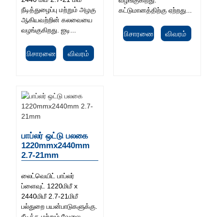
நீடித்துழைப்பு மற்றும் அழகு
கட்டுமானத்திற்கு ஏற்றது...
ஆகியவற்றின் கலவையை
வழங்குகிறது. ஐடி...
விசாரணை
விவரம்
விசாரணை
விவரம்
பாப்லர் ஒட்டு பலகை
1220mmx2440mm
2.7-21mm
லைட்வெயிட் பாப்லர்
ப்ளைவுட் 1220மிமீ x
2440மிமீ 2.7-21மிமீ
பல்துறை பயன்பாடுகளுக்கு.
நீடித்த மற்றும் வேலை