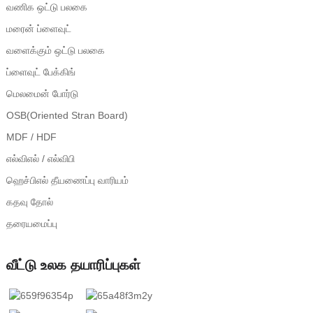
வணிக ஒட்டு பலகை
மரைன் ப்ளைவுட்
வளைக்கும் ஒட்டு பலகை
ப்ளைவுட் பேக்கிங்
மெலமைன் போர்டு
OSB(Oriented Stran Board)
MDF / HDF
எல்விஎல் / எல்விபி
ஹெச்பிஎல் தீயணைப்பு வாரியம்
கதவு தோல்
தரையமைப்பு
வீட்டு உலக தயாரிப்புகள்