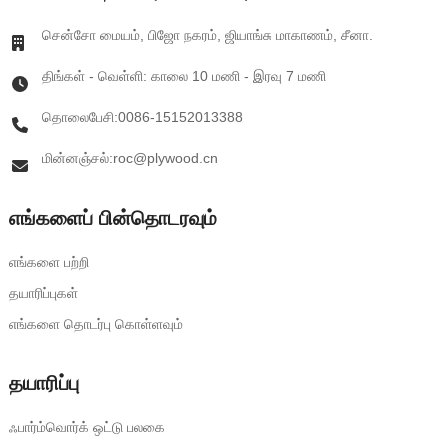
சென்சோ மையம், பிஜோ நகரம், ஜியாங்சு மாகாணம், சீனா.
திங்கள் - வெள்ளி: காலை 10 மணி - இரவு 7 மணி
தொலைபேசி:0086-15152013388
மின்னஞ்சல்:roc@plywood.cn
எங்களைப் பின்தொடரவும்
எங்களை பற்றி
தயாரிப்புகள்
எங்களை தொடர்பு கொள்ளவும்
தயாரிப்பு
ஃபார்ம்வொர்க் ஒட்டு பலகை