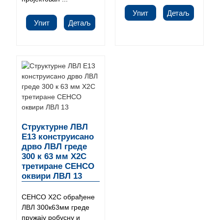
Упит
Детаљ
Упит
Детаљ
Структурне ЛВЛ
Е13 конструисано
дрво ЛВЛ греде
300 к 63 мм Х2С
третиране СЕНСО
оквири ЛВЛ 13
СЕНСО Х2С обрађене
ЛВЛ 300к63мм греде
пружају робусну и