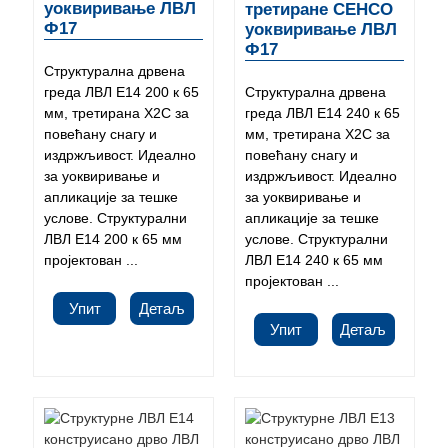
уоквиривање ЛВЛ
третиране СЕНСО
Ф17
уоквиривање ЛВЛ
Ф17
Структурална дрвена
греда ЛВЛ Е14 200 к 65
Структурална дрвена
мм, третирана Х2С за
греда ЛВЛ Е14 240 к 65
повећану снагу и
мм, третирана Х2С за
издржљивост. Идеално
повећану снагу и
за уоквиривање и
издржљивост. Идеално
апликације за тешке
за уоквиривање и
услове. Структурални
апликације за тешке
ЛВЛ Е14 200 к 65 мм
услове. Структурални
пројектован ...
ЛВЛ Е14 240 к 65 мм
пројектован ...
Упит
Детаљ
Упит
Детаљ