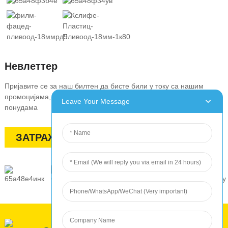
Невлеттер
Пријавите се за наш билтен да бисте били у току са нашим
промоцијама, попустима, распродајама и специјалним
Leave Your Message
понудама
ЗАТРАЖИТЕ ПОНУДУ