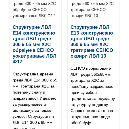
Структурне ЛВЛ
Структурне ЛВЛ
Е14 конструисано
Е13 конструисано
дрво ЛВЛ греде
дрво ЛВЛ греде
300 к 65 мм Х2С
360 к 65 мм Х2С
обрађене СЕНСО
третиране СЕНСО
уоквиривање ЛВЛ
оквири ЛВЛ 13
Ф17
СЕНСО пројектоване
Структурална дрвена
ЛВЛ греде 360к65мм,
греда ЛВЛ Е14 300 к 65
третиране Х2С за
мм, третирана Х2С за
повећану издржљивост,
повећану снагу и
први су избор
издржљивост. Идеално
градитеља за поуздану
за уоквиривање и
структурну подршку.
апликације за тешке
Савршене за захтевна
услове. Структурални
окружења, ове греде
ЛВЛ Е14 300 к 65 мм
обезбеђују...
пројектован ...