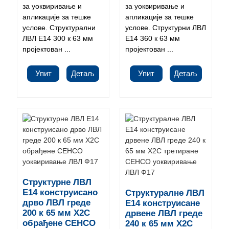
за уоквиривање и
за уоквиривање и
апликације за тешке
апликације за тешке
услове. Структурални
услове. Структурни ЛВЛ
ЛВЛ Е14 300 к 63 мм
Е14 360 к 63 мм
пројектован ...
пројектован ...
Упит
Детаљ
Упит
Детаљ
Структурне ЛВЛ
Е14 конструисано
Структуралне ЛВЛ
дрво ЛВЛ греде
Е14 конструисане
200 к 65 мм Х2С
дрвене ЛВЛ греде
обрађене СЕНСО
240 к 65 мм Х2С