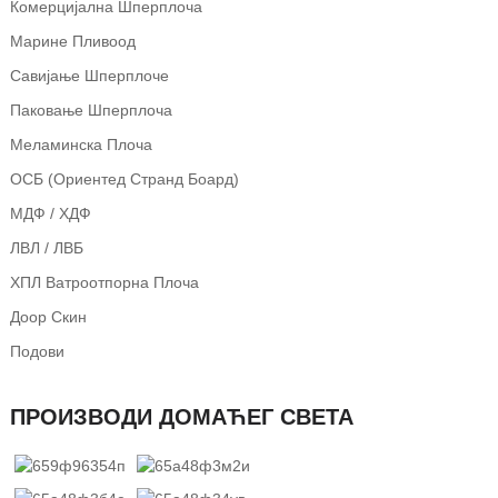
Комерцијална Шперплоча
Марине Пливоод
Савијање Шперплоче
Паковање Шперплоча
Меламинска Плоча
ОСБ (Ориентед Странд Боард)
МДФ / ХДФ
ЛВЛ / ЛВБ
ХПЛ Ватроотпорна Плоча
Доор Скин
Подови
ПРОИЗВОДИ ДОМАЋЕГ СВЕТА