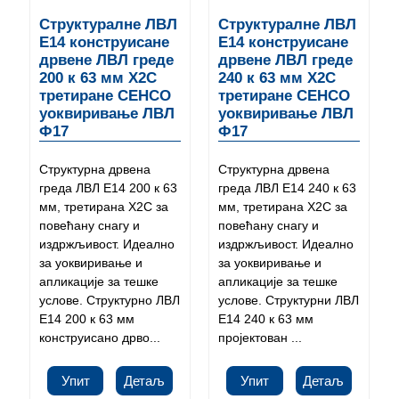
Структуралне ЛВЛ
Структуралне ЛВЛ
Е14 конструисане
Е14 конструисане
дрвене ЛВЛ греде
дрвене ЛВЛ греде
200 к 63 мм Х2С
240 к 63 мм Х2С
третиране СЕНСО
третиране СЕНСО
уоквиривање ЛВЛ
уоквиривање ЛВЛ
Ф17
Ф17
Структурна дрвена
Структурна дрвена
греда ЛВЛ Е14 200 к 63
греда ЛВЛ Е14 240 к 63
мм, третирана Х2С за
мм, третирана Х2С за
повећану снагу и
повећану снагу и
издржљивост. Идеално
издржљивост. Идеално
за уоквиривање и
за уоквиривање и
апликације за тешке
апликације за тешке
услове. Структурно ЛВЛ
услове. Структурни ЛВЛ
Е14 200 к 63 мм
Е14 240 к 63 мм
конструисано дрво...
пројектован ...
Упит
Детаљ
Упит
Детаљ