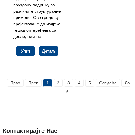
поуздану подршку за
различите структуралне
примене. Ове греде су
пројектоване да издрже
тешка оптерећења са
доследним пе...
Упит
Детаљ
Прво
Прев
1
2
3
4
5
Следеће
Ласт
6
Контактирајте Нас