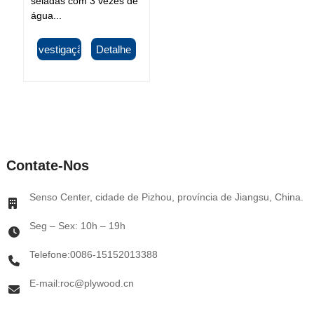
seladas com 3 vezes de
água...
Investigação
Detalhe
Contate-Nos
Senso Center, cidade de Pizhou, província de Jiangsu, China.
Seg – Sex: 10h – 19h
Telefone:0086-15152013388
E-mail:roc@plywood.cn