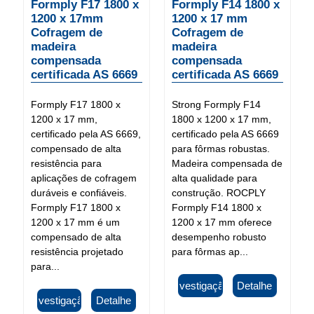
Formply F17 1800 x
Formply F14 1800 x
1200 x 17mm
1200 x 17 mm
Cofragem de
Cofragem de
madeira
madeira
compensada
compensada
certificada AS 6669
certificada AS 6669
Formply F17 1800 x
Strong Formply F14
1200 x 17 mm,
1800 x 1200 x 17 mm,
certificado pela AS 6669,
certificado pela AS 6669
compensado de alta
para fôrmas robustas.
resistência para
Madeira compensada de
aplicações de cofragem
alta qualidade para
duráveis ​​e confiáveis.
construção. ROCPLY
Formply F17 1800 x
Formply F14 1800 x
1200 x 17 mm é um
1200 x 17 mm oferece
compensado de alta
desempenho robusto
resistência projetado
para fôrmas ap...
para...
Investigação
Detalhe
Investigação
Detalhe