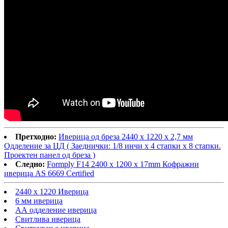
Претходно:
Иверица од бреза 2440 x 1220 x 2,7 мм
Одделение за ЦД ( Заеднички: 1/8 инчи x 4 стапки x 8 стапки.
Проектен панел од бреза )
Следно:
Formply F14 2400 x 1200 x 17mm Кофражни
иверица AS 6669 Certified
2440 x 1220 Иверица
6 мм иверица
АА одделение иверица
Свитлива иверица