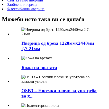
Свиткување иверица
Заоблена иверица
Флексибилна иверица
Можеби исто така ви се допаѓа
Иверица од бреза 1220ммх2440мм
2,7-21мм
Кожа на вратата
OSB3 – Носечки плочи за употреба
во х...