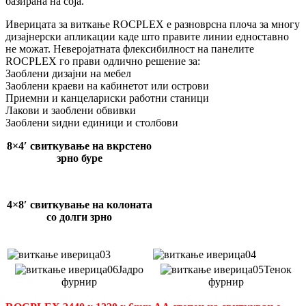
базирана на соја.
Иверицата за виткање ROCPLEX е разноврсна плоча за многу
дизајнерски апликации каде што правите линии едноставно
не можат. Неверојатната флексибилност на панелите
ROCPLEX го прави одлично решение за:
Заоблени дизајни на мебел
Заоблени краеви на кабинетот или острови
Приемни и канцелариски работни станици
Лакови и заоблени обвивки
Заоблени ѕидни единици и столбови
8×4′ свиткување на вкрстено
зрно буре
4×8′ свиткување на колоната
со долги зрно
Јадро
Тенок
фурнир
фурнир