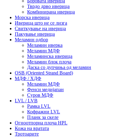
Боровата иверица
Тврдо дрво иверица
Комбинирана иверица
Морска иверица
Иверица што не се лизга
Свиткување на иверица
Пакување иверица
Меламин одбор
Меламин иверка
Меламин МДФ
Меламинска иверица
Меламин блок плоча
Даска со дупчиња од меламин
OSB (Oriented Strand Board)
МДФ / ХДФ
Меламин МДФ
Фенси медијапан
Суров МДФ
LVL / LVB
Рамка LVL
Кофражни LVL
Планк за скеле
Огноотпорна плоча HPL
Кожа на вратата
Тротоарите