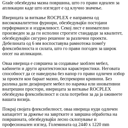
Grade обезбедува мазна површина, што го прави идеален за
апликации каде што изгледот е од клучно значење.
Иверицата за виткање ROCPLEX е направена од
висококвалитетни фурнири, обезбедувајќи постојани
перформанси и издржливост. Секој лист е внимателно
произведен за да ги исполни строгите стандарди за квалитет,
обезбедувајќи сигурно решение за различни проекти.
Дебелината од 6 мм воспоставува рамнотежа помеѓу
флексибилноста и силата, што го прави погоден за широк
опсег на апликации.
Оваа иверица е совршена за создавање заоблен мебел,
кабинети и други архитектонски карактеристики. Неговата
способност да се наведнува без напор го прави одличен избор
за проекти кои бараат мазни, беспрекорни кривини. Без
разлика дали дизајнирате мебел по нарачка или иновативни
внатрешни простори, иверицата за виткање ROCPLEX
обезбедува флексибилност и сила потребни за да ја оживеете
вашата визија.
Покрај својата флексибилност, оваа иверица нуди одличен
капацитет за држење на завртките и завршна обработка на
површината, обезбедувајќи лесно склопување и
професионален изглед. Големината од 2440 x 1220 mm