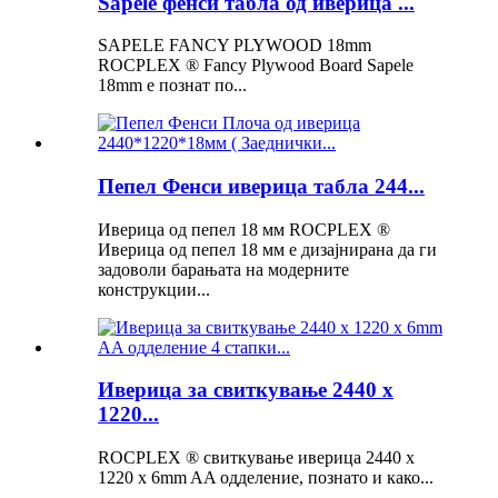
Sapele фенси табла од иверица ...
SAPELE FANCY PLYWOOD 18mm
ROCPLEX ® Fancy Plywood Board Sapele
18mm е познат по...
Пепел Фенси иверица табла 244...
Иверица од пепел 18 мм ROCPLEX ®
Иверица од пепел 18 мм е дизајнирана да ги
задоволи барањата на модерните
конструкции...
Иверица за свиткување 2440 x
1220...
ROCPLEX ® свиткување иверица 2440 x
1220 x 6mm AA одделение, познато и како...