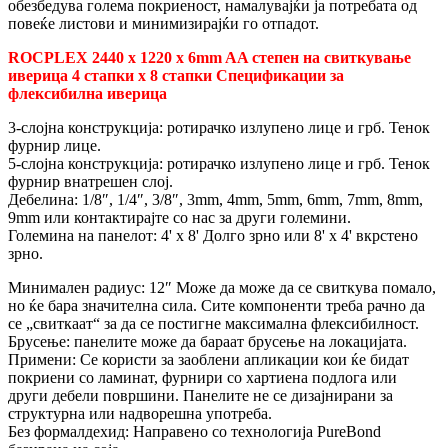
обезбедува голема покриеност, намалувајќи ја потребата од
повеќе листови и минимизирајќи го отпадот.
ROCPLEX 2440 x 1220 x 6mm AA степен на свиткување
иверица 4 стапки x 8 стапки Спецификации за
флексибилна иверица
3-слојна конструкција: ротирачко излупено лице и грб. Тенок
фурнир лице.
5-слојна конструкција: ротирачко излупено лице и грб. Тенок
фурнир внатрешен слој.
Дебелина: 1/8″, 1/4″, 3/8″, 3mm, 4mm, 5mm, 6mm, 7mm, 8mm,
9mm или контактирајте со нас за други големини.
Големина на панелот: 4' x 8' Долго зрно или 8' x 4' вкрстено
зрно.
Минимален радиус: 12″ Може да може да се свиткува помало,
но ќе бара значителна сила. Сите компоненти треба рачно да
се „свиткаат“ за да се постигне максимална флексибилност.
Брусење: панелите може да бараат брусење на локацијата.
Примени: Се користи за заоблени апликации кои ќе бидат
покриени со ламинат, фурнири со хартиена подлога или
други дебели површини. Панелите не се дизајнирани за
структурна или надворешна употреба.
Без формалдехид: Направено со технологија PureBond