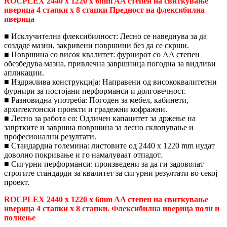
ROCPLEX 2440 x 1220 x 6mm AA степен на свиткување
иверица 4 стапки x 8 стапки Предност на флексибилна
иверица
■ Исклучителна флексибилност: Лесно се наведнува за да
создаде мазни, закривени површини без да се скрши.
■ Површина со висок квалитет: фурнирот со AA степен
обезбедува мазна, привлечна завршница погодна за видливи
апликации.
■ Издржлива конструкција: Направени од висококвалитетни
фурнири за постојани перформанси и долговечност.
■ Разновидна употреба: Погоден за мебел, кабинети,
архитектонски проекти и градежни кофражни.
■ Лесно за работа со: Одличен капацитет за држење на
завртките и завршна површина за лесно склопување и
професионални резултати.
■ Стандардна големина: листовите од 2440 x 1220 mm нудат
доволно покривање и го намалуваат отпадот.
■ Сигурни перформанси: произведени за да ги задоволат
строгите стандарди за квалитет за сигурни резултати во секој
проект.
ROCPLEX 2440 x 1220 x 6mm AA степен на свиткување
иверица 4 стапки x 8 стапки. Флексибилна иверица полн и
полнење