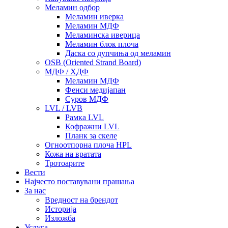
Меламин одбор
Меламин иверка
Меламин МДФ
Меламинска иверица
Меламин блок плоча
Даска со дупчиња од меламин
OSB (Oriented Strand Board)
МДФ / ХДФ
Меламин МДФ
Фенси медијапан
Суров МДФ
LVL / LVB
Рамка LVL
Кофражни LVL
Планк за скеле
Огноотпорна плоча HPL
Кожа на вратата
Тротоарите
Вести
Најчесто поставувани прашања
За нас
Вредност на брендот
Историја
Изложба
Услуга