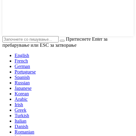
Притиснете Enter за
пребарување или ESC за затворање
English
French
German
Portuguese
Spanish
Russian
Japanese
Korean
Arabic
Irish
Greek
Turkish
Italian
Danish
Romanian