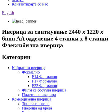
Контактирајте со нас
English
Иверица за свиткување 2440 x 1220 x
6mm AA одделение 4 стапки x 8 стапки
Флексибилна иверица
Категории
Кофражни иверица
Формално
F14 Формално
F17 Формално
F22 Формално
Филм се соочува иверица
Пластична иверица
Комерцијална иверица
Топола иверица
Иверица од бреза