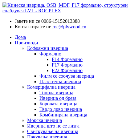
Јавете ни се
0086-15152013388
Контактирајте не
roc@plywood.cn
Дома
Производи
Кофражни иверица
Формално
F14 Формално
F17 Формално
F22 Формално
Филм се соочува иверица
Пластична иверица
Комерцијална иверица
Топола иверица
Иверица од бреза
Боровата иверица
Тврдо дрво иверица
Комбинирана иверица
Морска иверица
Иверица што не се лизга
Свиткување на иверица
Пакување иверица