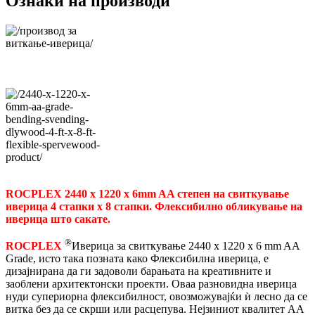
Ознаки на производи
ROCPLEX 2440 x 1220 x 6mm AA степен на свиткување
иверица 4 стапки x 8 стапки. Флексибилно обликување на
иверица што сакате.
®
ROCPLEX
Иверица за свиткување 2440 x 1220 x 6 mm AA
Grade, исто така позната како Флексибилна иверица, е
дизајнирана да ги задоволи барањата на креативните и
заоблени архитектонски проекти. Оваа разновидна иверица
нуди супериорна флексибилност, овозможувајќи ѝ лесно да се
витка без да се скрши или расцепува. Нејзиниот квалитет AA