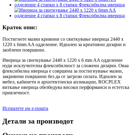
Краток опис:
Постигнете мазни кривини со свиткување иверица 2440 x
1220 x 6mm AA одделение. Идеален за креативни дизајни и
заоблени површини.
Иверица за свиткување 2440 x 1220 x 6 mm AA одделение
нуди исклучителна флексибилност за сложени дизајни. Оваа
флексибилна иверица е совршена за постигнување мазни,
закривени површини без да се загрози силата. Идеален за
мебел, кабинети и архитектонски апликации, ROCPLEX
виткање иверица обезбедува високи перформанси и естетска
привлечност.
Испратете ни е-пошта
Детали за производот