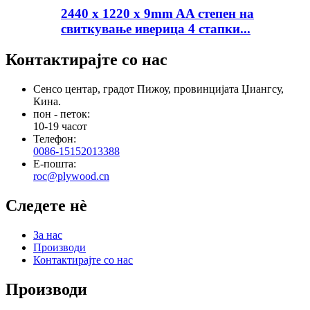
2440 x 1220 x 9mm AA степен на
свиткување иверица 4 стапки...
Контактирајте со нас
Сенсо центар, градот Пижоу, провинцијата Џиангсу,
Кина.
пон - петок:
10-19 часот
Телефон:
0086-15152013388
Е-пошта:
roc@plywood.cn
Следете нè
За нас
Производи
Контактирајте со нас
Производи