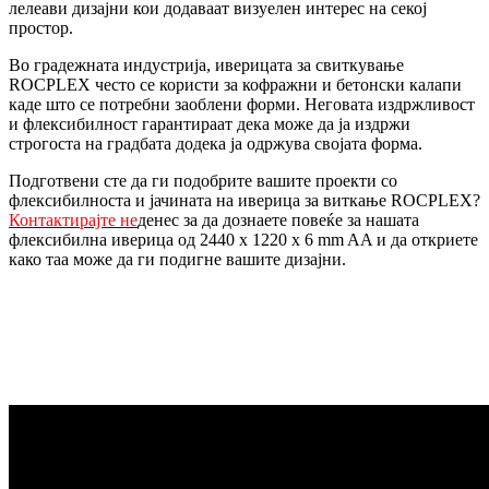
лелеави дизајни кои додаваат визуелен интерес на секој
простор.
Во градежната индустрија, иверицата за свиткување
ROCPLEX често се користи за кофражни и бетонски калапи
каде што се потребни заоблени форми. Неговата издржливост
и флексибилност гарантираат дека може да ја издржи
строгоста на градбата додека ја одржува својата форма.
Подготвени сте да ги подобрите вашите проекти со
флексибилноста и јачината на иверица за виткање ROCPLEX?
Контактирајте не
денес за да дознаете повеќе за нашата
флексибилна иверица од 2440 x 1220 x 6 mm AA и да откриете
како таа може да ги подигне вашите дизајни.