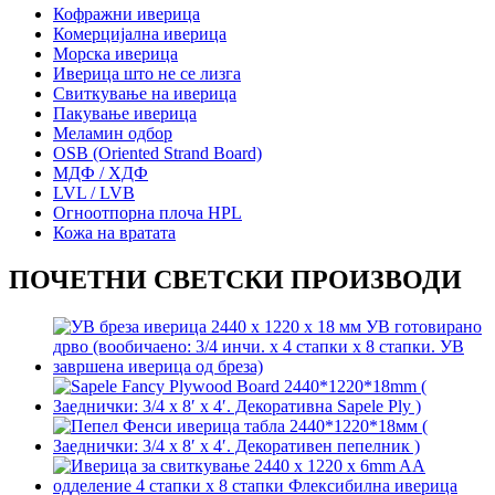
Кофражни иверица
Комерцијална иверица
Морска иверица
Иверица што не се лизга
Свиткување на иверица
Пакување иверица
Меламин одбор
OSB (Oriented Strand Board)
МДФ / ХДФ
LVL / LVB
Огноотпорна плоча HPL
Кожа на вратата
ПОЧЕТНИ СВЕТСКИ ПРОИЗВОДИ