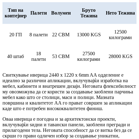
Тип на
Бруто
Палети
Волумен
Нето Тежина
контејнер
Тежина
12500
20 ГП
8 палети
22 CBM
13000 KGS
килограми
18
27500
40 штаб
53 CBM
28000 KGS
палети
килограми
Свиткување иверица 2440 x 1220 x 6mm AA одделение е
идеално за различни апликации, вклучувајќи изработка на
мебел, кабинети и внатрешен дизајн. Неговата флексибилност
му овозможува да се користи за создавање заоблени парчиња
мебел како што се столици, маси и полици. Мазната
површина и квалитетот AA го прават совршен за апликации
каде што е потребен висококвалитетен финиш.
Оваа иверица е погодна и за архитектонски проекти,
вклучувајќи ѕидни и тавански панели, заоблени прегради и
прилагодени тела. Неговата способност да се витка без да се
скрши го прави одличен избор за создавање уникатни,