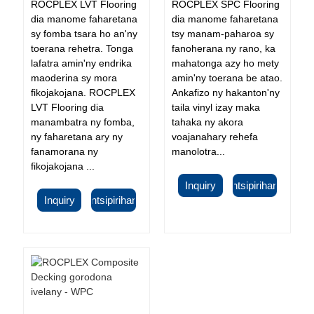
ROCPLEX LVT Flooring
ROCPLEX SPC Flooring
dia manome faharetana
dia manome faharetana
sy fomba tsara ho an'ny
tsy manam-paharoa sy
toerana rehetra. Tonga
fanoherana ny rano, ka
lafatra amin'ny endrika
mahatonga azy ho mety
maoderina sy mora
amin'ny toerana be atao.
fikojakojana. ROCPLEX
Ankafizo ny hakanton'ny
LVT Flooring dia
taila vinyl izay maka
manambatra ny fomba,
tahaka ny akora
ny faharetana ary ny
voajanahary rehefa
fanamorana ny
manolotra...
fikojakojana ...
Inquiry
Antsipirihany
Inquiry
Antsipirihany