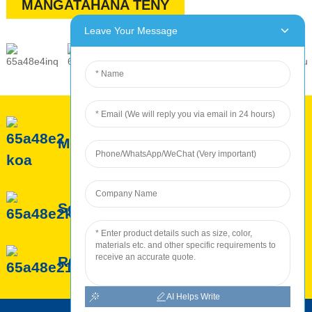
MANGATAHANA TENY
Leave Your Message
Momba ny ROC
Serivisy ROC
ROC Production
AI Helps Write