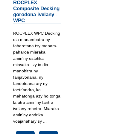
ROCPLEX
Composite Decking
gorodona ivelany -
WPC
ROCPLEX WPC Decking
dia manambatra ny
faharetana tsy manam-
paharoa miaraka
amin'ny estetika
miavaka. Izy io dia
manohitra ny
fanjavonana, ny
fandotoana ary ny
toetr'andro, ka
mahatonga azy ho tonga
lafatra amin'ny faritra
ivelany rehetra. Miaraka
amin'ny endrika
voajanahary sy ...