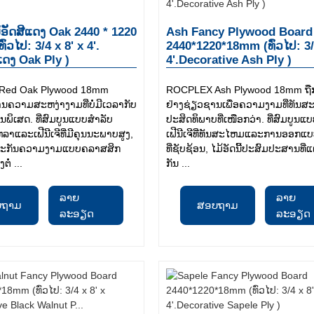
ອັດສີແດງ Oak 2440 * 1220
Ash Fancy Plywood Board
ົ່ວໄປ: 3/4 x 8' x 4'.
2440*1220*18mm (ທົ່ວໄປ: 3/
ແດງ Oak Ply )
4'.Decorative Ash Ply )
Red Oak Plywood 18mm
ROCPLEX Ash Plywood 18mm ຖືກສ
ຄວາມສະຫງ່າງາມທີ່ບໍ່ມີເວລາກັບ
ຢ່າງຊ່ຽວຊານເພື່ອຄວາມງາມທີ່ທັນ
ພິເສດ. ທີ່ສົມບູນແບບສໍາລັບ
ປະສິດທິພາບທີ່ເໜືອກວ່າ. ທີ່ສົມບູນແບ
າແລະເຟີນີເຈີທີ່ມີຄຸນນະພາບສູງ,
ເຟີນີເຈີທີ່ທັນສະໄຫມແລະການອອກ
ັບປະກັນຄວາມງາມແບບຄລາສສິກ
ທີ່ຊັບຊ້ອນ, ໄມ້ອັດນີ້ປະສົມປະສານທີ່
່ ...
ກັນ ...
ລາຍ
ລາຍ
ບຖາມ
ສອບຖາມ
ລະອຽດ
ລະອຽດ