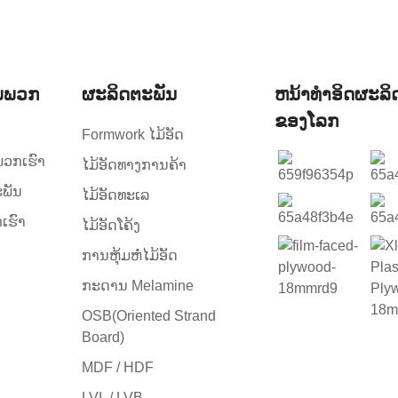
ມພວກ
ຜະລິດຕະພັນ
ຫນ້າທໍາອິດຜະລິ
ຂອງໂລກ
Formwork ໄມ້ອັດ
ພວກເຮົາ
ໄມ້ອັດທາງການຄ້າ
ພັນ
ໄມ້ອັດທະເລ
ກເຮົາ
ໄມ້ອັດໂຄ້ງ
ການຫຸ້ມຫໍ່ໄມ້ອັດ
ກະດານ Melamine
OSB(Oriented Strand
Board)
MDF / HDF
LVL / LVB