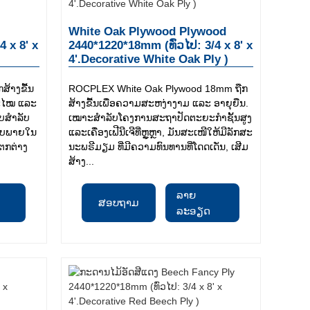
White Oak Plywood Plywood
4 x 8' x
2440*1220*18mm (ທົ່ວໄປ: 3/4 x 8' x
4'.Decorative White Oak Ply )
້າງຂື້ນ
ROCPLEX White Oak Plywood 18mm ຖືກ
ສະໄໝ ແລະ
ສ້າງຂື້ນເພື່ອຄວາມສະຫງ່າງາມ ແລະ ອາຍຸຍືນ.
ບສໍາລັບ
ເໝາະສຳລັບໂຄງການສະຖາປັດຕະຍະກຳຊັ້ນສູງ
ແບບພາຍໃນ
ແລະເຄື່ອງເຟີນີເຈີທີ່ຫຼູຫຼາ, ມັນສະເໜີໃຫ້ມີລັກສະ
ແຕກຕ່າງ
ນະພຣີມຽມ ທີ່ມີຄວາມທົນທານທີ່ໂດດເດັ່ນ, ເສີມ
ສ້າງ...
ລາຍ
ສອບຖາມ
ລະອຽດ