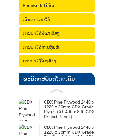
Formwork ໄມ້ອັດ
ເຮືອນ / ຖ້ວຍໃຊ້
ການນໍາໃຊ້ພິເສດອື່ນໆ
ການນໍາໃຊ້ການຫຸ້ມຫໍ່
ການນໍາໃຊ້ໂຄງສ້າງ
ຜະລິດຕະພັນທີ່ໂດດເດັ່ນ
CDX Pine Plywood 2440 x
1220 x 30mm CDX Grade
Ply (ທົ່ວໄປ: 4 ft. x 8 ft. CDX
Project Panel )
CDX Pine Plywood 2440 x
1220 x 28mm CDX Grade