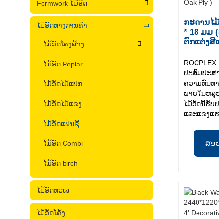
Formwork ໄມ້ອັດ
ກະດານໄມ້
ໄມ້ອັດທາງການຄ້າ
* 18 ມມ (ທ
ຕົກແຕ່ງສີ
ໄມ້ອັດໂຄງສ້າງ
ROCPLEX 
ໄມ້ອັດ Poplar
ປະສົມປະສານ
ຄວາມທົນທານ
ໄມ້ອັດໄມ້ແປກ
ພາຍໃນຫລູຫລ
ໄມ້ອັດໄມ້ແຂງ
ໄມ້ອັດນີ້ຮ
ແລະແຂງແຮງຕໍ
ໄມ້ອັດແຟນຊີ
ສອ
ໄມ້ອັດ Combi
ໄມ້ອັດ birch
ໄມ້ອັດທະເລ
ໄມ້ອັດໂຄ້ງ