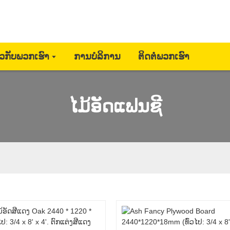
ຽວກັບພວກເຮົາ
ການບໍລິການ
ຕິດຕໍ່ພວກເຮົາ
ໄມ້ອັດແຟນຊີ