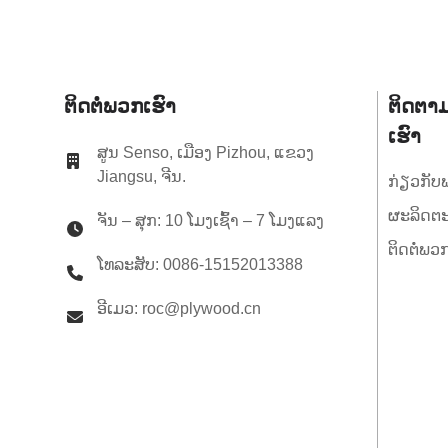
Structural LVL E14
Engineered Wood LVL
Beams 240 x 65mm H2S
Treated SENSO Framing
LVL F17
ໂຄງສ້າງ LVL E14
ຕິດຕໍ່ພວກເຮົາ
ຕິດຕາ
Engineered Wood LVL
ເຮົາ
Beams 300 x 65mm H2S
ຮັບການປິ່ນປົວ SENSO
ສູນ Senso, ເມືອງ Pizhou, ແຂວງ
Framing LVL F17
Jiangsu, ຈີນ.
ກ່ຽວກັບ
ໂຄງສ້າງ LVL E14
Engineered Wood LVL
ຜະລິດຕະ
Beams 360 x 65mm H2S
ຈັນ – ສຸກ: 10 ໂມງເຊົ້າ – 7 ໂມງແລງ
ຮັບການປິ່ນປົວ SENSO
Framing LVL F17
ຕິດຕໍ່ພວ
ໂທລະສັບ: 0086-15152013388
ອີເມວ: roc@plywood.cn