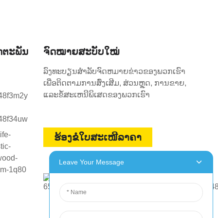
ດຕະພັນ
ຈົດໝາຍສະບັບໃໝ່
ລົງທະບຽນສໍາລັບຈົດຫມາຍຂ່າວຂອງພວກເຮົາ
ເພື່ອຕິດຕາມການສົ່ງເສີມ, ສ່ວນຫຼຸດ, ການຂາຍ,
ແລະຂໍ້ສະເຫນີພິເສດຂອງພວກເຮົາ
ຮ້ອງຂໍໃບສະເໜີລາຄາ
Leave Your Message