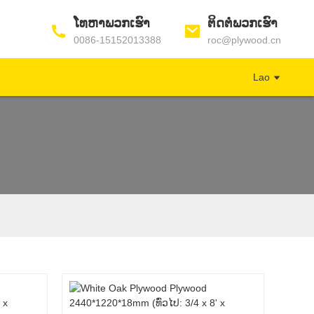
ໂທຫາພວກເຮົາ
ຕິດຕໍ່ພວກເຮົາ
0086-15152013388
roc@plywood.cn
Lao