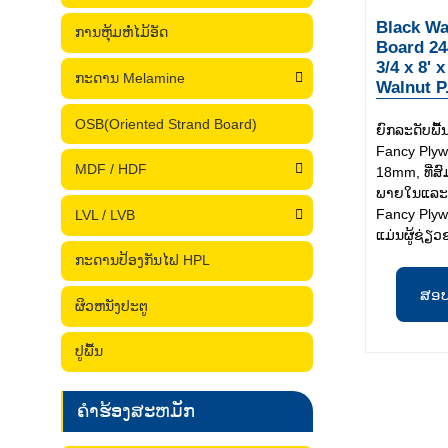
Black Wa
ການຫຸ້ມຫໍ່ໄມ້ອັດ
Board 24
3/4 x 8' 
ກະດານ Melamine
Walnut P.
OSB(Oriented Strand Board)
ຍົກລະດັບພື
Fancy Plyw
MDF / HDF
18mm, ທີ່ສ
ພາຍໃນແລະເຟ
Fancy Ply
LVL / LVB
ແມ່ນຜູ້ຊ່ຽ
ກະດານປ້ອງກັນໄຟ HPL
ສອ
ຜິວຫນັງປະຕູ
ປູພື້ນ
ຄໍາຮ້ອງສະຫມັກ