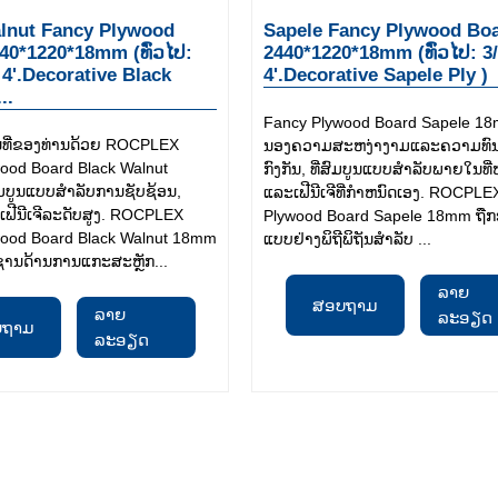
lnut Fancy Plywood
Sapele Fancy Plywood Bo
40*1220*18mm (ທົ່ວໄປ:
2440*1220*18mm (ທົ່ວໄປ: 3/
x 4'.Decorative Black
4'.Decorative Sapele Ply )
..
Fancy Plywood Board Sapele 
້ນທີ່ຂອງທ່ານດ້ວຍ ROCPLEX
ນອງຄວາມສະຫງ່າງາມແລະຄວາມທົນທາ
ood Board Black Walnut
ກົງກັນ, ທີ່ສົມບູນແບບສໍາລັບພາຍໃນທີ
ົມບູນແບບສໍາລັບການຊັບຊ້ອນ,
ແລະເຟີນີເຈີທີ່ກໍາຫນົດເອງ. ROCPL
ີນີເຈີລະດັບສູງ. ROCPLEX
Plywood Board Sapele 18mm ຖື
wood Board Black Walnut 18mm
ແບບຢ່າງພິຖີພິຖັນສໍາລັບ ...
ວຊານດ້ານການແກະສະຫຼັກ...
ລາຍ
ສອບຖາມ
ລາຍ
ລະອຽດ
ບຖາມ
ລະອຽດ