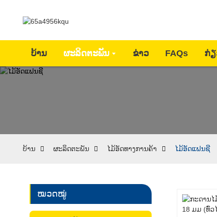
ບ້ານ
ຜະລິດຕະພັນ
ຂ່າວ
FAQs
ກ່
ບ້ານ
ຜະລິດຕະພັນ
ໄມ້ອັດທາງການຄ້າ
ໄມ້ອັດແຟນຊີ
ໝວດໝູ່