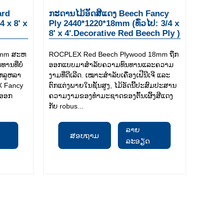
ard
ກະດານໄມ້ອັດສີແດງ Beech Fancy
4 x 8' x
Ply 2440*1220*18mm (ທົ່ວໄປ: 3/4 x
8' x 4'.Decorative Red Beech Ply )
18mm ສະຫ
ROCPLEX Red Beech Plywood 18mm ຖືກ
ນທີ່ບໍ່
ອອກແບບມາສໍາລັບຄວາມທົນທານແລະຄວາມ
່ຫລູຫລາ
ງາມທີ່ດີເລີດ. ເໝາະສຳລັບເຄື່ອງເຟີນີເຈີ ແລະ
EX Fancy
ຕົກແຕ່ງພາຍໃນຊັ້ນສູງ, ໄມ້ອັດນີ້ປະສົມປະສານ
ກອອກ
ຄວາມງາມຂອງທຳມະຊາດຂອງຕົ້ນເຜິ້ງສີແດງ
ກັບ robus...
ລາຍ
ສອບຖາມ
ລະອຽດ