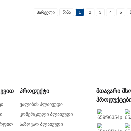
პირველი
წინა
1
2
3
4
5
ყევით
Პროდუქტი
Მთავარი Მ
Პროდუქტებ
ებ
Ყალიბის Პლაივუდი
ი
Კომერციული Პლაივუდი
ირდით
Საზღვაო Პლაივუდი